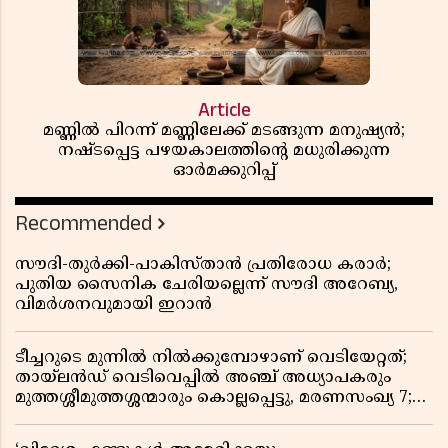
Article
മണ്ണിൽ പിറന്ന് മണ്ണിലേക്ക് മടങ്ങുന്ന മനുഷ്യൻ;
നഷ്ടപ്പെട്ട പഴയകാലത്തിൻ്റെ മധുരിക്കുന്ന
ഓർമക്കുറിപ്പ്
Recommended
സൗദി-തുർക്കി-പാകിസ്താൻ പ്രതിരോധ കരാർ;
പുതിയ സൈനിക ചേരിയല്ലെന്ന് സൗദി അറേബ്യ,
വിമർശനവുമായി ഇറാൻ
ടീച്ചറുടെ മുന്നിൽ നിൽക്കുമ്പോഴാണ് വെടിയേറ്റത്;
തായ്‌ലൻഡ് വെടിവെപ്പിൽ അഞ്ച് അധ്യാപകരും
മുത്തശ്ശീമുത്തശ്ശന്മാരും കൊല്ലപ്പെട്ടു, മരണസംഖ്യ 7;
ഞെട്ടിക്കുന്ന വെളിപ്പെടുത്തലുകൾ