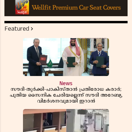
Featured
News
സൗദി-തുർക്കി-പാകിസ്താൻ പ്രതിരോധ കരാർ;
പുതിയ സൈനിക ചേരിയല്ലെന്ന് സൗദി അറേബ്യ,
വിമർശനവുമായി ഇറാൻ