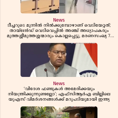
News
ടീച്ചറുടെ മുന്നിൽ നിൽക്കുമ്പോഴാണ് വെടിയേറ്റത്;
തായ്‌ലൻഡ് വെടിവെപ്പിൽ അഞ്ച് അധ്യാപകരും
മുത്തശ്ശീമുത്തശ്ശന്മാരും കൊല്ലപ്പെട്ടു, മരണസംഖ്യ 7;
ഞെട്ടിക്കുന്ന വെളിപ്പെടുത്തലുകൾ
News
‘വിദേശ ഫണ്ടുകൾ അമേരിക്കയും
നിയന്ത്രിക്കുന്നുണ്ടല്ലോ’; എഫ്സിആർഎ ബില്ലിലെ
യുഎസ് വിമർശനങ്ങൾക്ക് മറുപടിയുമായി ഇന്ത്യ