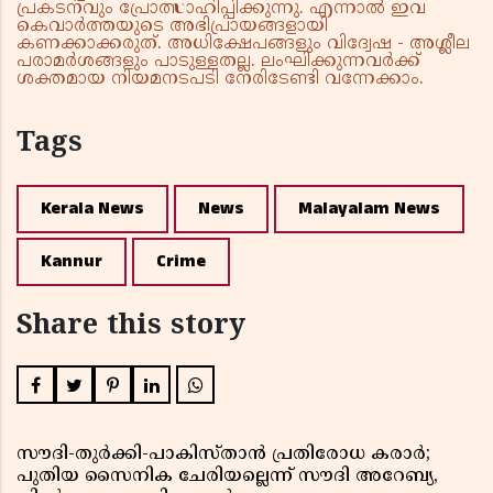
പ്രകടനവും പ്രോത്സാഹിപ്പിക്കുന്നു. എന്നാൽ ഇവ
കെവാർത്തയുടെ അഭിപ്രായങ്ങളായി
കണക്കാക്കരുത്. അധിക്ഷേപങ്ങളും വിദ്വേഷ - അശ്ലീല
പരാമർശങ്ങളും പാടുള്ളതല്ല. ലംഘിക്കുന്നവർക്ക്
ശക്തമായ നിയമനടപടി നേരിടേണ്ടി വന്നേക്കാം.
Tags
Kerala News
News
Malayalam News
Kannur
Crime
Share this story
സൗദി-തുർക്കി-പാകിസ്താൻ പ്രതിരോധ കരാർ;
പുതിയ സൈനിക ചേരിയല്ലെന്ന് സൗദി അറേബ്യ,