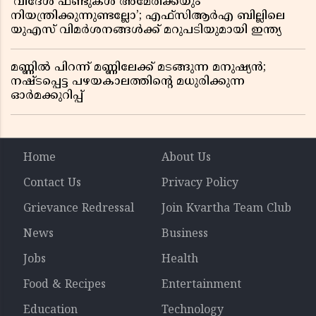
‘വിദേശ ഫണ്ടുകൾ അമേരിക്കയും
നിയന്ത്രിക്കുന്നുണ്ടല്ലോ’; എഫ്സിആർഎ ബില്ലിലെ
യുഎസ് വിമർശനങ്ങൾക്ക് മറുപടിയുമായി ഇന്ത്യ
മണ്ണിൽ പിറന്ന് മണ്ണിലേക്ക് മടങ്ങുന്ന മനുഷ്യൻ;
നഷ്ടപ്പെട്ട പഴയകാലത്തിൻ്റെ മധുരിക്കുന്ന
ഓർമക്കുറിപ്പ്
Home
About Us
Contact Us
Privacy Policy
Grievance Redressal
Join Kvartha Team Club
News
Business
Jobs
Health
Food & Recipes
Entertainment
Education
Technology