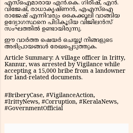
എസ്ഐമാരായ എൻ.കെ. ഗിരീഷ്, എൻ.
വിജേഷ്, രാധാകൃഷ്ണൻ, എഎസ്ഐ
രാജേഷ് എന്നിവരും കൈക്കൂലി വാങ്ങിയ
ഉദ്യോഗസ്ഥനെ പിടികൂടിയ വിജിലൻസ്
സംഘത്തിൽ ഉണ്ടായിരുന്നു.
ഈ വാർത്ത ഷെയർ ചെയ്യൂ! നിങ്ങളുടെ
അഭിപ്രായങ്ങൾ രേഖപ്പെടുത്തുക.
Article Summary: A village officer in Iritty,
Kannur, was arrested by Vigilance while
accepting a ₹15,000 bribe from a landowner
for land-related documents.
#BriberyCase, #VigilanceAction,
#IrittyNews, #Corruption, #KeralaNews,
#GovernmentOfficial