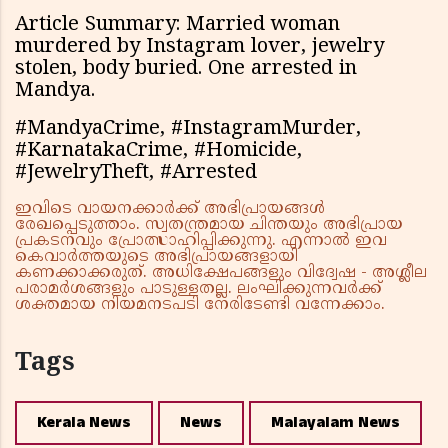
Article Summary: Married woman
murdered by Instagram lover, jewelry
stolen, body buried. One arrested in
Mandya.
#MandyaCrime, #InstagramMurder,
#KarnatakaCrime, #Homicide,
#JewelryTheft, #Arrested
ഇവിടെ വായനക്കാർക്ക് അഭിപ്രായങ്ങൾ
രേഖപ്പെടുത്താം. സ്വതന്ത്രമായ ചിന്തയും അഭിപ്രായ
പ്രകടനവും പ്രോത്സാഹിപ്പിക്കുന്നു. എന്നാൽ ഇവ
കെവാർത്തയുടെ അഭിപ്രായങ്ങളായി
കണക്കാക്കരുത്. അധിക്ഷേപങ്ങളും വിദ്വേഷ - അശ്ലീല
പരാമർശങ്ങളും പാടുള്ളതല്ല. ലംഘിക്കുന്നവർക്ക്
ശക്തമായ നിയമനടപടി നേരിടേണ്ടി വന്നേക്കാം.
Tags
Kerala News
News
Malayalam News