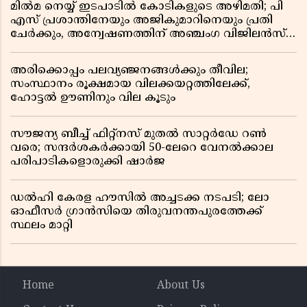
മിൽമ നെയ്യ് ഇടപാടിൽ കോടികളുടെ അഴിമതി; പി
എസ് പ്രശാന്തിനേയും അജികുമാറിനെയും പ്രതി
ചേർക്കും, അന്വേഷണത്തിന് അഞ്ചംഗ വിജിലൻസ്
സംഘം
അരിക്കൊപ്പം പലവ്യഞ്ജനങ്ങൾക്കും തീവില;
സംസ്ഥാനം രൂക്ഷമായ വിലക്കയറ്റത്തിലേക്ക്,
ഹോട്ടൽ ഊണിനും വില കൂടും
സൗജന്യ ബീച്ച് ഫിറ്റ്നസ് മുതൽ സാറ്റർഡേ റൺ
വരെ; സന്ദർശകർക്കായി 50-ലേറെ വേനൽക്കാല
പരിപാടികളൊരുക്കി ഷാർജ
ഡൽഹി കേരള ഹൗസിൽ അച്ചടക്ക നടപടി; ലോ
ഓഫീസർ ഗ്രാൻസിയെ തിരുവനന്തപുരത്തേക്ക്
സ്ഥലം മാറ്റി
Home
About Us