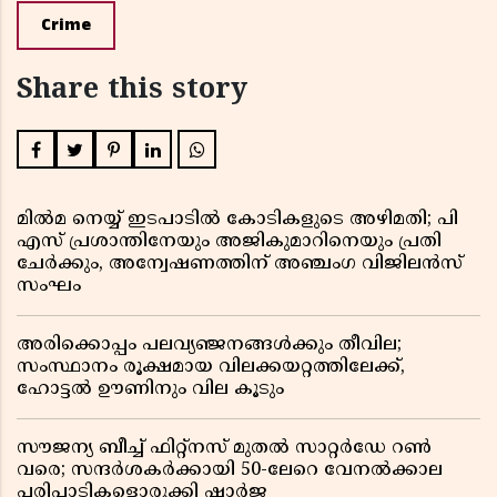
Crime
Share this story
മിൽമ നെയ്യ് ഇടപാടിൽ കോടികളുടെ അഴിമതി; പി
എസ് പ്രശാന്തിനേയും അജികുമാറിനെയും പ്രതി
ചേർക്കും, അന്വേഷണത്തിന് അഞ്ചംഗ വിജിലൻസ്
സംഘം
അരിക്കൊപ്പം പലവ്യഞ്ജനങ്ങൾക്കും തീവില;
സംസ്ഥാനം രൂക്ഷമായ വിലക്കയറ്റത്തിലേക്ക്,
ഹോട്ടൽ ഊണിനും വില കൂടും
സൗജന്യ ബീച്ച് ഫിറ്റ്നസ് മുതൽ സാറ്റർഡേ റൺ
വരെ; സന്ദർശകർക്കായി 50-ലേറെ വേനൽക്കാല
പരിപാടികളൊരുക്കി ഷാർജ