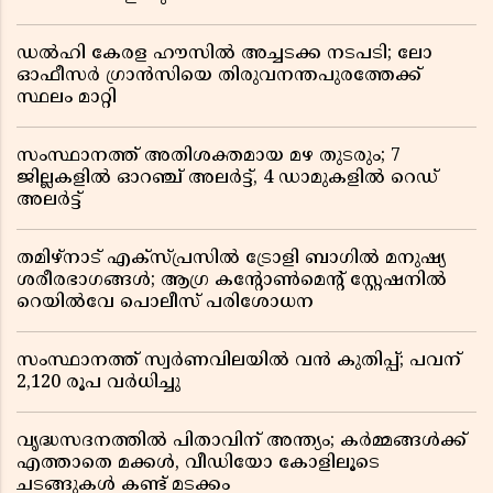
ഡൽഹി കേരള ഹൗസിൽ അച്ചടക്ക നടപടി; ലോ
ഓഫീസർ ഗ്രാൻസിയെ തിരുവനന്തപുരത്തേക്ക്
സ്ഥലം മാറ്റി
സംസ്ഥാനത്ത് അതിശക്തമായ മഴ തുടരും; 7
ജില്ലകളിൽ ഓറഞ്ച് അലർട്ട്, 4 ഡാമുകളിൽ റെഡ്
അലർട്ട്
തമിഴ്‌നാട് എക്സ്പ്രസിൽ ട്രോളി ബാഗിൽ മനുഷ്യ
ശരീരഭാഗങ്ങൾ; ആഗ്ര കൻ്റോൺമെൻ്റ് സ്റ്റേഷനിൽ
റെയിൽവേ പൊലീസ് പരിശോധന
സംസ്ഥാനത്ത് സ്വര്‍ണവിലയില്‍ വന്‍ കുതിപ്പ്; പവന്
2,120 രൂപ വര്‍ധിച്ചു
വൃദ്ധസദനത്തിൽ പിതാവിന് അന്ത്യം; കർമ്മങ്ങൾക്ക്
എത്താതെ മക്കൾ, വീഡിയോ കോളിലൂടെ
ചടങ്ങുകൾ കണ്ട് മടക്കം