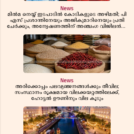
News
മിൽമ നെയ്യ് ഇടപാടിൽ കോടികളുടെ അഴിമതി; പി
എസ് പ്രശാന്തിനേയും അജികുമാറിനെയും പ്രതി
ചേർക്കും, അന്വേഷണത്തിന് അഞ്ചംഗ വിജിലൻസ്
സംഘം
News
അരിക്കൊപ്പം പലവ്യഞ്ജനങ്ങൾക്കും തീവില;
സംസ്ഥാനം രൂക്ഷമായ വിലക്കയറ്റത്തിലേക്ക്,
ഹോട്ടൽ ഊണിനും വില കൂടും