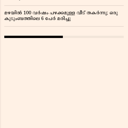
മഴയിൽ 100 വർഷം പഴക്കമുള്ള വീട് തകർന്നു; ഒരു
കുടുംബത്തിലെ 6 പേർ മരിച്ചു