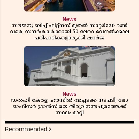
News
സൗജന്യ ബീച്ച് ഫിറ്റ്നസ് മുതൽ സാറ്റർഡേ റൺ
വരെ; സന്ദർശകർക്കായി 50-ലേറെ വേനൽക്കാല
പരിപാടികളൊരുക്കി ഷാർജ
News
ഡൽഹി കേരള ഹൗസിൽ അച്ചടക്ക നടപടി; ലോ
ഓഫീസർ ഗ്രാൻസിയെ തിരുവനന്തപുരത്തേക്ക്
സ്ഥലം മാറ്റി
Recommended