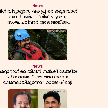
News
ീഗ് വിദ്യാഭ്യാസ വകുപ്പ് ഭരിക്കുമ്പോൾ
സവർക്കർക്ക് 'വീർ' പട്ടമോ;
സംഘപരിവാർ അജണ്ടയ്ക്ക്
പച്ചക്കൊടി കാട്ടുന്നതാര്?
മഞ്ചേശ്വരത്തെ ക്വിസ് ചോദ്യം
വിവാദമാവുമ്പോൾ
News
മറ്റൊരാൾക്ക് ജീവൻ നൽകി മടങ്ങിയ
ഹീറോയോട് ഈ അവഗണന
വേണമായിരുന്നോ? രാജേഷിൻ്റെ
ൗതിക ശരീരത്തോടുള്ള അനാദരവിൽ
ആളിപ്പടരുന്ന ജനരോഷവും പാഠവും