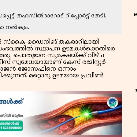
ല
പെട്ട് തഹസിൽദാറോട് റിപ്പോർട്ട് തേടി.
്മോ നൽകും.
ൽ സ്‌കൈ ഡൈനിങ് തകരാറിലായി
സംഭവത്തിൽ സ്ഥാപന ഉടമകൾക്കെതിരെ
തു. പൊതുജന സുരക്ഷയ്ക്ക് വീഴ്ച
ലീസ് സ്വമേധയായാണ് കേസ് രജിസ്റ്റർ
സോജൻ ജോസഫിനെ ഒന്നാം
ക്കുന്നത്. മറ്റൊരു ഉടമയായ പ്രവീൺ
ഭ