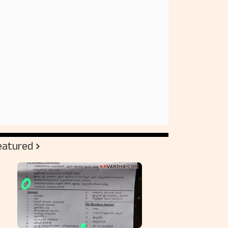
eatured