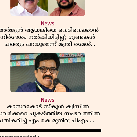
News
'അർജുൻ ആയങ്കിയെ വെടിവെക്കാൻ
നിർദേശം നൽകിയിട്ടില്ല'; ഗുണ്ടകൾ
പലതും പറയുമെന്ന് മന്ത്രി രമേശ്
ചെന്നിത്തല
News
കാസർകോട് സ്കൂൾ ക്വിസിൽ
വർക്കറെ പുകഴ്ത്തിയ സംഭവത്തിൽ
പ്രതികരിച്ച് എം കെ മുനീർ; പിഎം ശ്രീ
പദ്ധതിയിലും പ്രതികരണം