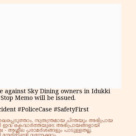
se against Sky Dining owners in Idukki
 Stop Memo will be issued.
ident #PoliceCase #SafetyFirst
്പെടുത്താം. സ്വതന്ത്രമായ ചിന്തയും അഭിപ്രായ
്നാൽ ഇവ കെവാർത്തയുടെ അഭിപ്രായങ്ങളായി
 - അശ്ലീല പരാമർശങ്ങളും പാടുള്ളതല്ല.
നേരിടേണ്ടി വന്നേക്കാം.