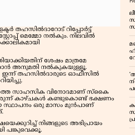
R
ലീ
സ
സ
കളക്ടർ തഹസിൽദാറോട് റിപ്പോർട്ട്
പച
 സ്റ്റോപ്പ് മെമ്മോ നൽകും. നിലവിൽ
മ
ൽക്കാലികമായി
മ
വ
ഹ
വ
ാക്കിയതിന് ശേഷം മാത്രമേ
ഭ
ിക്കാൻ അനുമതി നൽകുകയുള്ളൂ.
ആ
ൾ ഇന്ന് തഹസിൽദാരുടെ ഓഫീസിൽ
'
യിച്ചു.
ന
പല
ല്ലാത്ത സാഹസിക വിനോദമാണ് സ്‌കൈ
ച
ുന്ന് കാഴ്ചകൾ കണ്ടുകൊണ്ട് ഭക്ഷണം
 ഈ സ്ഥാപനം ഒരു മാസം മുൻപാണ്
ക
്.
സ
പ്
ക്കുറിച്ച് നിങ്ങളുടെ അഭിപ്രായം
പ
യി പങ്കുവെക്കൂ.