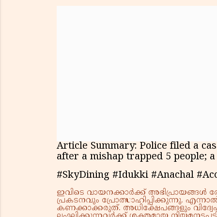
Article Summary: Police filed a ca
after a mishap trapped 5 people; a
#SkyDining #Idukki #Anachal #Acc
ഇവിടെ വായനക്കാർക്ക് അഭിപ്രായങ്ങൾ രേഖപ
പ്രകടനവും പ്രോത്സാഹിപ്പിക്കുന്നു. എന
കണക്കാക്കരുത്. അധിക്ഷേപങ്ങളും വിദ്വേഷ
ലംഘിക്കുന്നവർക്ക് ശക്തമായ നിയമനടപടി 