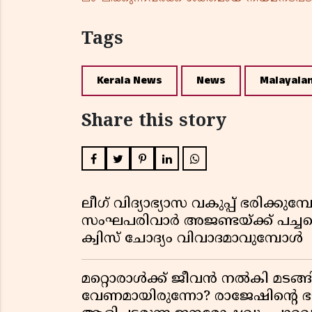
Tags
Kerala News
News
Malayala
Share this story
ലീഗ് വിദ്യാഭ്യാസ വകുപ്പ് ഭരിക്കുമ
സംഘപരിവാർ അജണ്ടയ്ക്ക് പച്ചക്ക
ക്വിസ് ചോദ്യം വിവാദമാവുമ്പോൾ
മറ്റൊരാൾക്ക് ജീവൻ നൽകി മ
വേണമായിരുന്നോ? രാജേഷിൻ്റെ