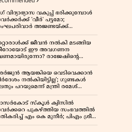
ecommended
ഗ് വിദ്യാഭ്യാസ വകുപ്പ് ഭരിക്കുമ്പോൾ
വർക്കർക്ക് 'വീർ' പട്ടമോ;
ംഘപരിവാർ അജണ്ടയ്ക്ക്
്ചക്കൊടി കാട്ടുന്നതാര്?
ഞ്ചേശ്വരത്തെ ക്വിസ് ചോദ്യം
റ്റൊരാൾക്ക് ജീവൻ നൽകി മടങ്ങിയ
ിവാദമാവുമ്പോൾ
ീറോയോട് ഈ അവഗണന
േണമായിരുന്നോ? രാജേഷിൻ്റെ
ൗതിക ശരീരത്തോടുള്ള അനാദരവിൽ
ളിപ്പടരുന്ന ജനരോഷവും പാഠവും
അർജുൻ ആയങ്കിയെ വെടിവെക്കാൻ
ിർദേശം നൽകിയിട്ടില്ല'; ഗുണ്ടകൾ
തും പറയുമെന്ന് മന്ത്രി രമേശ്
െന്നിത്തല
ാസർകോട് സ്കൂൾ ക്വിസിൽ
വർക്കറെ പുകഴ്ത്തിയ സംഭവത്തിൽ
രതികരിച്ച് എം കെ മുനീർ; പിഎം ശ്രീ
ദ്ധതിയിലും പ്രതികരണം