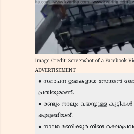
Image Credit: Screenshot of a Facebook V
ADVERTISEMENT
● സ്ഥാപന ഉടമകളായ സോജൻ ജോസഫ്
പ്രതിയുമാണ്.
● രണ്ടും നാലും വയസ്സുള്ള കുട്ടി
കുടുങ്ങിയത്.
● നാലര മണിക്കൂർ നീണ്ട രക്ഷാപ