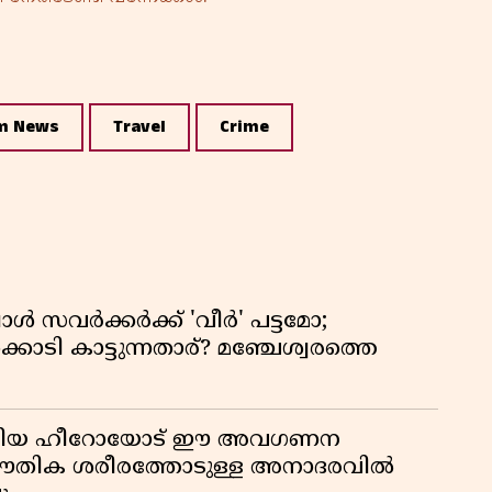
m News
Travel
Crime
്പോൾ സവർക്കർക്ക് 'വീർ' പട്ടമോ;
ൊടി കാട്ടുന്നതാര്? മഞ്ചേശ്വരത്തെ
ടങ്ങിയ ഹീറോയോട് ഈ അവഗണന
 ഭൗതിക ശരീരത്തോടുള്ള അനാദരവിൽ