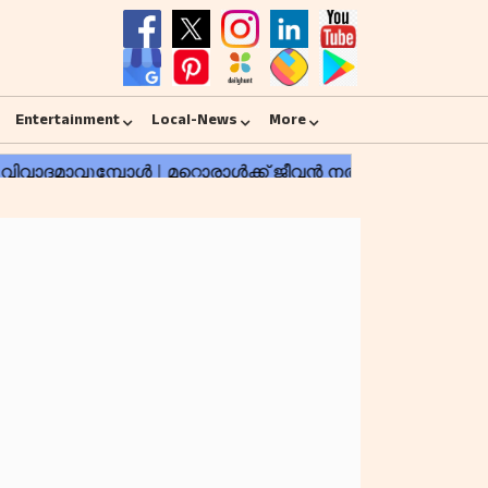
Entertainment
Local-News
More