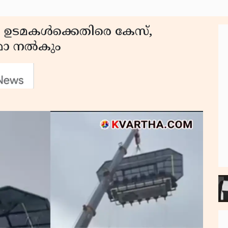
ഉടമകൾക്കെതിരെ കേസ്,
്മോ നല്‍കും