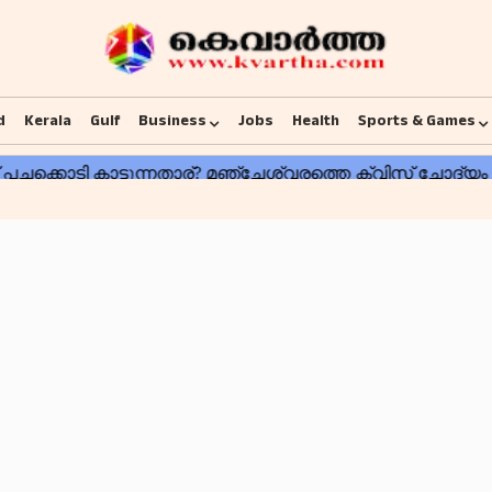
d
Kerala
Gulf
Business
Jobs
Health
Sports & Games