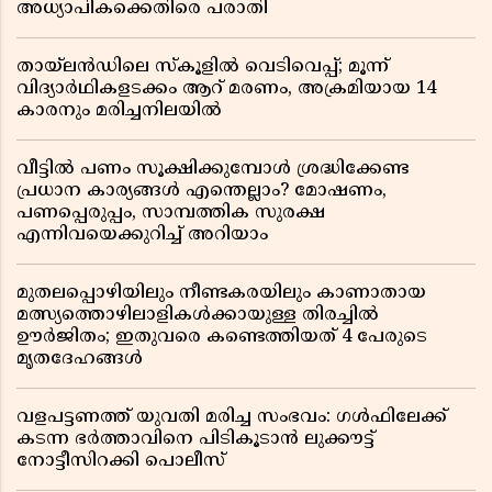
അധ്യാപികക്കെതിരെ പരാതി
തായ്‌ലൻഡിലെ സ്‌കൂളിൽ വെടിവെപ്പ്; മൂന്ന്
വിദ്യാർഥികളടക്കം ആറ് മരണം, അക്രമിയായ 14
കാരനും മരിച്ചനിലയിൽ
വീട്ടിൽ പണം സൂക്ഷിക്കുമ്പോൾ ശ്രദ്ധിക്കേണ്ട
പ്രധാന കാര്യങ്ങൾ എന്തെല്ലാം? മോഷണം,
പണപ്പെരുപ്പം, സാമ്പത്തിക സുരക്ഷ
എന്നിവയെക്കുറിച്ച് അറിയാം
മുതലപ്പൊഴിയിലും നീണ്ടകരയിലും കാണാതായ
മത്സ്യത്തൊഴിലാളികൾക്കായുള്ള തിരച്ചിൽ
ഊർജിതം; ഇതുവരെ കണ്ടെത്തിയത് 4 പേരുടെ
മൃതദേഹങ്ങൾ
വളപട്ടണത്ത് യുവതി മരിച്ച സംഭവം: ഗൾഫിലേക്ക്
കടന്ന ഭർത്താവിനെ പിടികൂടാൻ ലുക്കൗട്ട്
നോട്ടീസിറക്കി പൊലീസ്