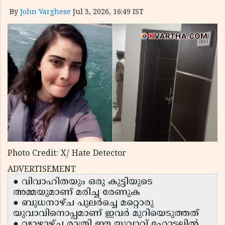
By
John Varghese
Jul 3, 2026, 16:49 IST
Photo Credit: X/ Hate Detector
ADVERTISEMENT
● വിവാഹിതയും ഒരു കുട്ടിയുടെ
അമ്മയുമാണ് മരിച്ച രേണുക
● ബുധനാഴ്ച പുലർച്ചെ മറ്റൊരു
യുവാവിനൊപ്പമാണ് ഇവർ മുറിയെടുത്തത്
● വ്യാഴാഴ്ച രാത്രി ഈ യുവാവ് ഹോട്ടലിൽ