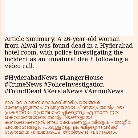
Article Summary: A 26-year-old woman
from Alwal was found dead in a Hyderabad
hotel room, with police investigating the
incident as an unnatural death following a
video call.
#HyderabadNews #LangerHouse
#CrimeNews #PoliceInvestigation
#FoundDead #KeralaNews #AmmuNews
ഇവിടെ വായനക്കാർക്ക് അഭിപ്രായങ്ങൾ
രേഖപ്പെടുത്താം. സ്വതന്ത്രമായ ചിന്തയും അഭിപ്രായ
പ്രകടനവും പ്രോത്സാഹിപ്പിക്കുന്നു. എന്നാൽ ഇവ
കെവാർത്തയുടെ അഭിപ്രായങ്ങളായി
കണക്കാക്കരുത്. അധിക്ഷേപങ്ങളും വിദ്വേഷ - അശ്ലീല
പരാമർശങ്ങളും പാടുള്ളതല്ല. ലംഘിക്കുന്നവർക്ക്
ശക്തമായ നിയമനടപടി നേരിടേണ്ടി വന്നേക്കാം.