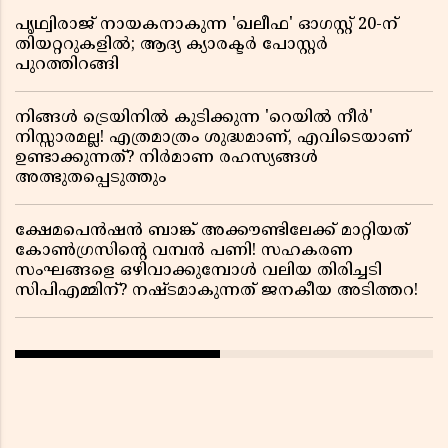
പൃഥ്വിരാജ് നായകനാകുന്ന 'ഖലീഫ' ഓഗസ്റ്റ് 20-ന്
തിയറ്ററുകളിൽ; ആദ്യ ക്യാരക്ടർ പോസ്റ്റർ
പുറത്തിറങ്ങി
നിങ്ങൾ ട്രെയിനിൽ കുടിക്കുന്ന 'റെയിൽ നീർ'
നിസ്സാരമല്ല! എത്രമാത്രം ശുദ്ധമാണ്, എവിടെയാണ്
ഉണ്ടാക്കുന്നത്? നിർമാണ രഹസ്യങ്ങൾ
അത്ഭുതപ്പെടുത്തും
ക്ഷേമപെൻഷൻ ബാങ്ക് അക്കൗണ്ടിലേക്ക് മാറ്റിയത്
കോൺഗ്രസിന്റെ വമ്പൻ പണി! സഹകരണ
സംഘങ്ങളെ ഒഴിവാക്കുമ്പോൾ വലിയ തിരിച്ചടി
സിപിഎമ്മിന്? നഷ്ടമാകുന്നത് ജനകീയ അടിത്തറ!