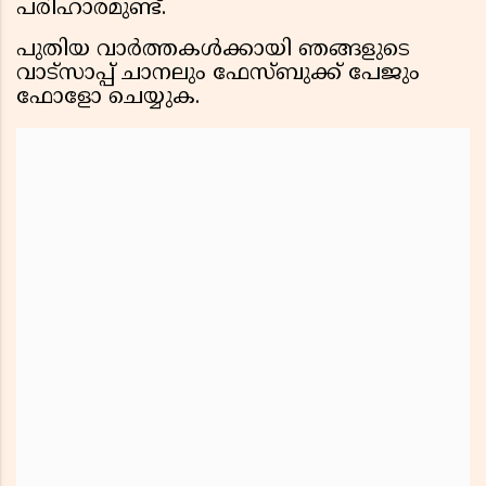
പരിഹാരമുണ്ട്.
പുതിയ വാർത്തകൾക്കായി ഞങ്ങളുടെ
വാട്സാപ്പ് ചാനലും ഫേസ്ബുക്ക് പേജും
ഫോളോ ചെയ്യുക.