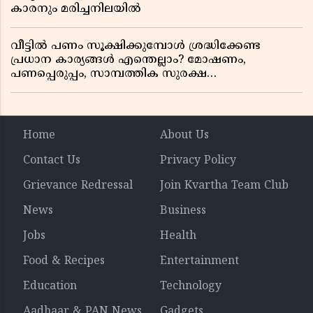
കാരനും മരിച്ചനിലയിൽ
വീട്ടിൽ പണം സൂക്ഷിക്കുമ്പോൾ ശ്രദ്ധിക്കേണ്ട
പ്രധാന കാര്യങ്ങൾ എന്തെല്ലാം? മോഷണം,
പണപ്പെരുപ്പം, സാമ്പത്തിക സുരക്ഷ
എന്നിവയെക്കുറിച്ച് അറിയാം
Home
About Us
Contact Us
Privacy Policy
Grievance Redressal
Join Kvartha Team Club
News
Business
Jobs
Health
Food & Recipes
Entertainment
Education
Technology
Aadhaar & PAN News
Gadgets