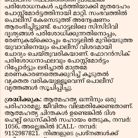
പൊലീസ് സ്ഥലത്തെത്തി പ്രാഥമിക
പരിശോധനകൾ പൂർത്തിയാക്കി മൃതദേഹം
പോസ്റ്റ്‌മോർട്ടത്തിനായി മാറ്റി. സംഭവത്തിൽ
പൊലീസ് കേസെടുത്ത് അന്വേഷണം
ആരംഭിച്ചിട്ടുണ്ട്. ഹോട്ടലിലെ സിസിടിവി
ദൃശ്യങ്ങൾ പരിശോധിക്കുന്നതിനൊപ്പം,
രേണുകയ്‌ക്കൊപ്പം ഹോട്ടലിൽ മുറിയെടുത്ത
യുവാവിനെയും പൊലീസ് വിശദമായി
ചോദ്യം ചെയ്തുവരികയാണ്. ഫോറൻസിക്
പരിശോധനാഫലവും പോസ്റ്റ്‌മോർട്ടം
റിപ്പോർട്ടും ലഭിച്ചാൽ മാത്രമേ
മരണകാരണത്തെക്കുറിച്ച് കൂടുതൽ
വ്യക്തത വരികയുള്ളൂവെന്ന് പൊലീസ്
വൃത്തങ്ങൾ സൂചിപ്പിച്ചു.
ശ്രദ്ധിക്കുക:
ആത്മഹത്യ ഒന്നിനും ഒരു
പരിഹാരമല്ല. ജീവിതം വിലമതിക്കേണ്ടതാണ്.
ആത്മഹത്യ ചിന്തകൾ ഉണ്ടെങ്കിൽ ദിശ
ഹെല്പ് ഡെസ്കിൽ സഹായം തേടുക, നമ്പർ:
1056, അല്ലെങ്കിൽ iCALL- നമ്പർ:
9152987821. നിങ്ങളുടെ പ്രശ്നങ്ങൾക്ക്