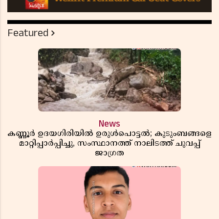
Featured
News
കണ്ണൂർ ഉദയഗിരിയിൽ ഉരുൾപൊട്ടൽ; കുടുംബങ്ങളെ
മാറ്റിപ്പാർപ്പിച്ചു, സംസ്ഥാനത്ത് നാലിടത്ത് ചുവപ്പ്
ജാഗ്രത