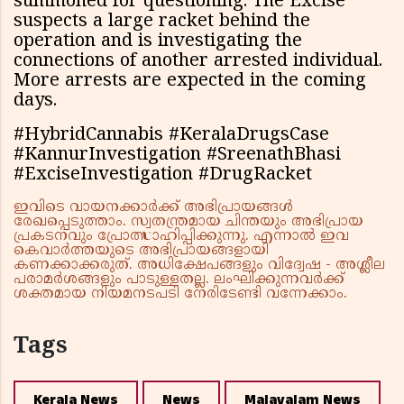
summoned for questioning. The Excise
suspects a large racket behind the
operation and is investigating the
connections of another arrested individual.
More arrests are expected in the coming
days.
#HybridCannabis #KeralaDrugsCase
#KannurInvestigation #SreenathBhasi
#ExciseInvestigation #DrugRacket
ഇവിടെ വായനക്കാർക്ക് അഭിപ്രായങ്ങൾ
രേഖപ്പെടുത്താം. സ്വതന്ത്രമായ ചിന്തയും അഭിപ്രായ
പ്രകടനവും പ്രോത്സാഹിപ്പിക്കുന്നു. എന്നാൽ ഇവ
കെവാർത്തയുടെ അഭിപ്രായങ്ങളായി
കണക്കാക്കരുത്. അധിക്ഷേപങ്ങളും വിദ്വേഷ - അശ്ലീല
പരാമർശങ്ങളും പാടുള്ളതല്ല. ലംഘിക്കുന്നവർക്ക്
ശക്തമായ നിയമനടപടി നേരിടേണ്ടി വന്നേക്കാം.
Tags
Kerala News
News
Malayalam News