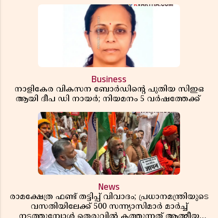
Business
നാളികേര വികസന ബോർഡിൻ്റെ പുതിയ സിഇഒ
ആയി ദീപ ഡി നായർ; നിയമനം 5 വർഷത്തേക്ക് ​​​​​​​
News
രാമക്ഷേത്ര ഫണ്ട് തട്ടിപ്പ് വിവാദം; പ്രധാനമന്ത്രിയുടെ
വസതിയിലേക്ക് 500 സന്ന്യാസിമാർ മാർച്ച്
നടത്തുമ്പോൾ തെരുവിൽ കത്തുന്നത് ആത്മീയ