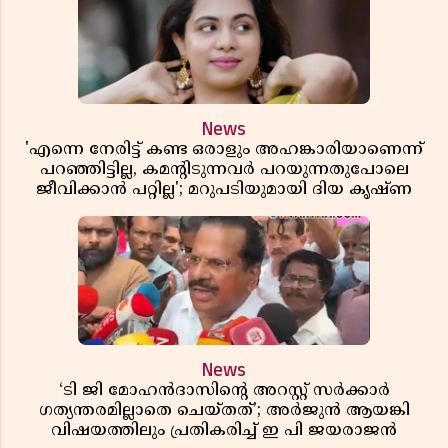
News
'എന്നെ നേരിട്ട് കണ്ട ഒരാളും അഹങ്കാരിയാണെന്ന്
പറഞ്ഞിട്ടില്ല, കമൻ്റിടുന്നവർ പറയുന്നതുപോലെ
ജീവിക്കാൻ പറ്റില്ല'; മറുപടിയുമായി ദിയ കൃഷ്ണ
News
‘ടി ജി മോഹൻദാസിൻ്റെ അറസ്റ്റ് സർക്കാർ
ഗത്യന്തരമില്ലാതെ ചെയ്തത്’; അർജുൻ ആയങ്കി
വിഷയത്തിലും പ്രതികരിച്ച് ഇ പി ജയരാജൻ