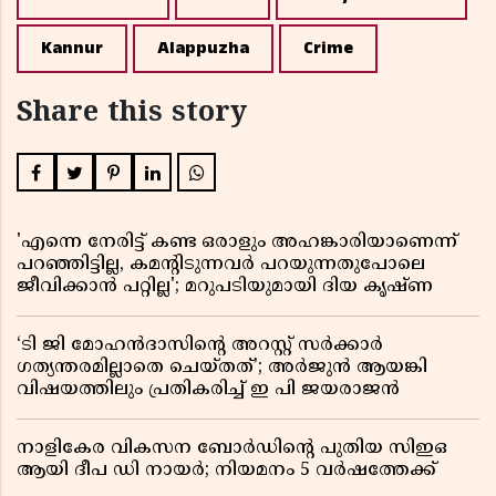
Kannur
Alappuzha
Crime
Share this story
'എന്നെ നേരിട്ട് കണ്ട ഒരാളും അഹങ്കാരിയാണെന്ന്
പറഞ്ഞിട്ടില്ല, കമൻ്റിടുന്നവർ പറയുന്നതുപോലെ
ജീവിക്കാൻ പറ്റില്ല'; മറുപടിയുമായി ദിയ കൃഷ്ണ
‘ടി ജി മോഹൻദാസിൻ്റെ അറസ്റ്റ് സർക്കാർ
ഗത്യന്തരമില്ലാതെ ചെയ്തത്’; അർജുൻ ആയങ്കി
വിഷയത്തിലും പ്രതികരിച്ച് ഇ പി ജയരാജൻ
നാളികേര വികസന ബോർഡിൻ്റെ പുതിയ സിഇഒ
ആയി ദീപ ഡി നായർ; നിയമനം 5 വർഷത്തേക്ക് ​​​​​​​