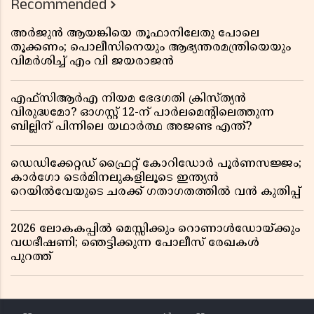
Recommended
അർജുൻ ആയങ്കിയെ തൂഫാനിലേതു പോലെ
തൂക്കണം; പൊലീസിനെയും ആഭ്യന്തരമന്ത്രിയെയും
വിമർശിച്ച് എം വി ജയരാജൻ
എഫ്സിആർഎ നിയമ ഭേദഗതി ക്രിസ്ത്യൻ
വിരുദ്ധമോ? ഓഗസ്റ്റ് 12-ന് പാർലമെന്റിലെത്തുന്ന
ബില്ലിന് പിന്നിലെ യഥാർത്ഥ അജണ്ട എന്ത്?
ഡെഡിക്കേറ്റഡ് ഫ്രൈറ്റ് കോറിഡോർ പൂർണസജ്ജം;
കാർഗോ ടെർമിനലുകളിലൂടെ ഇന്ത്യൻ
റെയിൽവേയുടെ ചരക്ക് ഗതാഗതത്തിൽ വൻ കുതിപ്പ്
2026 ലോകകപ്പിൽ മെസ്സിക്കും റൊണാൾഡോയ്ക്കും
വധഭീഷണി; ഞെട്ടിക്കുന്ന പോലീസ് രേഖകൾ
പുറത്ത്