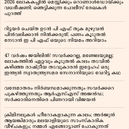
2026 ലോകകപ്പിൽ മെസ്സിക്കും റൊണാൾഡോയ്ക്കും
വധഭീഷണി; ഞെട്ടിക്കുന്ന പോലീസ് രേഖകൾ
പുറത്ത്
റിട്ടയർ ചെയ്ത ഉടൻ പി എഫ് തുക മുഴുവൻ
പിൻവലിക്കാൻ നിൽക്കരുത്; പണം കൂടുതൽ
നേടാൻ ഇ പി എഫ് ഒയുടെ നിയമം അറിയാം
47 വർഷം ജയിലിൽ! സവർക്കറല്ല, മണ്ടേലയുമല്ല;
ലോകത്തിൽ ഏറ്റവും കൂടുതൽ കാലം തടവിൽ
കഴിഞ്ഞ രാഷ്ട്രീയ തടവുകാരൻ ഇദ്ദേഹം! ഒരു
ഇന്ത്യൻ സ്വാതന്ത്ര്യസമര സേനാനിയുടെ വേറിട്ട കഥ
വന്ദേമാതരം നിർബന്ധമാക്കുന്നതും സവർക്കറെ
പുകഴ്ത്തുന്നതും ആർഎസ്എസ് അജൻഡ;
സർക്കാരിനെതിരെ പിണറായി വിജയൻ
ക്രിമിനലുകൾ ഹീറോകളാകുന്ന കാലം; അർജുൻ
ആയങ്കിമാരും മലയാളിയുടെ സാംസ്കാരിക
വീഴ്ചകളും; നമ്മൾ എങ്ങോട്ടാണ് പോകുന്നത്