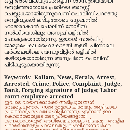
ഒപ്പ് അംബികയുടേതല്ലെന്ന് ശാസ്ത്രീയമായി
തെളിഞ്ഞതോടെ പ്രതിയെ അറസ്റ്റ്
ചെയ്യുകയായിരുന്നുവെന്ന് പൊലീസ് പറഞ്ഞു.
തെളിവുകള്‍ ലഭിച്ചതോടെ സ്റ്റേഷനില്‍
ഹാജരാകാന്‍ പൊലീസ് നോടീസ്
നല്‍കിയെങ്കിലും അനൂപ് ഒളിവില്‍
പോകുകയായിരുന്നു. ഇയാള്‍ സമര്‍പിച്ച
ജാമ്യാപേക്ഷ ഹൈകോടതി തള്ളി. പിന്നാലെ
വര്‍ക്കലയിലെ ബന്ധുവീട്ടില്‍ ഒളിവില്‍
കഴിയുകയായിരുന്ന അനൂപിനെ പൊലീസ്
പിടികൂടുകയായിരുന്നു.
Keywords:
Kollam, News, Kerala, Arrest,
Arrested, Crime, Police, Complaint, Judge,
Bank, Forging signature of judge; Labor
court employee arrested
ഇവിടെ വായനക്കാർക്ക് അഭിപ്രായങ്ങൾ
രേഖപ്പെടുത്താം. സ്വതന്ത്രമായ ചിന്തയും അഭിപ്രായ
പ്രകടനവും പ്രോത്സാഹിപ്പിക്കുന്നു. എന്നാൽ ഇവ
കെവാർത്തയുടെ അഭിപ്രായങ്ങളായി
കണക്കാക്കരുത്. അധിക്ഷേപങ്ങളും വിദ്വേഷ - അശ്ലീല
പരാമർശങ്ങളും പാടുള്ളതല്ല. ലംഘിക്കുന്നവർക്ക്