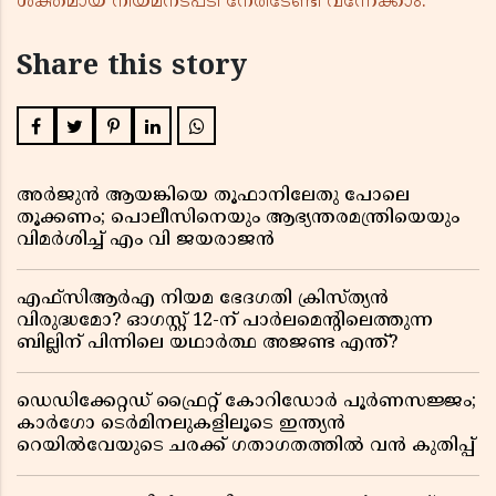
ശക്തമായ നിയമനടപടി നേരിടേണ്ടി വന്നേക്കാം.
Share this story
അർജുൻ ആയങ്കിയെ തൂഫാനിലേതു പോലെ
തൂക്കണം; പൊലീസിനെയും ആഭ്യന്തരമന്ത്രിയെയും
വിമർശിച്ച് എം വി ജയരാജൻ
എഫ്സിആർഎ നിയമ ഭേദഗതി ക്രിസ്ത്യൻ
വിരുദ്ധമോ? ഓഗസ്റ്റ് 12-ന് പാർലമെന്റിലെത്തുന്ന
ബില്ലിന് പിന്നിലെ യഥാർത്ഥ അജണ്ട എന്ത്?
ഡെഡിക്കേറ്റഡ് ഫ്രൈറ്റ് കോറിഡോർ പൂർണസജ്ജം;
കാർഗോ ടെർമിനലുകളിലൂടെ ഇന്ത്യൻ
റെയിൽവേയുടെ ചരക്ക് ഗതാഗതത്തിൽ വൻ കുതിപ്പ്