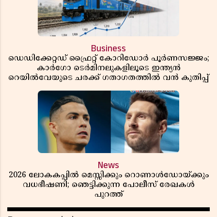
Business
ഡെഡിക്കേറ്റഡ് ഫ്രൈറ്റ് കോറിഡോർ പൂർണസജ്ജം;
കാർഗോ ടെർമിനലുകളിലൂടെ ഇന്ത്യൻ
റെയിൽവേയുടെ ചരക്ക് ഗതാഗതത്തിൽ വൻ കുതിപ്പ്
News
2026 ലോകകപ്പിൽ മെസ്സിക്കും റൊണാൾഡോയ്ക്കും
വധഭീഷണി; ഞെട്ടിക്കുന്ന പോലീസ് രേഖകൾ
പുറത്ത്