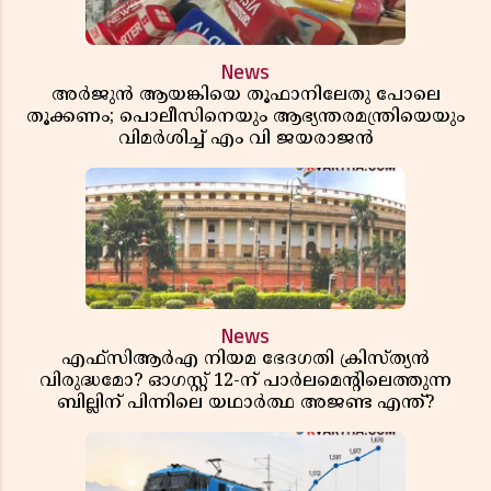
News
അർജുൻ ആയങ്കിയെ തൂഫാനിലേതു പോലെ
തൂക്കണം; പൊലീസിനെയും ആഭ്യന്തരമന്ത്രിയെയും
വിമർശിച്ച് എം വി ജയരാജൻ
News
എഫ്സിആർഎ നിയമ ഭേദഗതി ക്രിസ്ത്യൻ
വിരുദ്ധമോ? ഓഗസ്റ്റ് 12-ന് പാർലമെന്റിലെത്തുന്ന
ബില്ലിന് പിന്നിലെ യഥാർത്ഥ അജണ്ട എന്ത്?