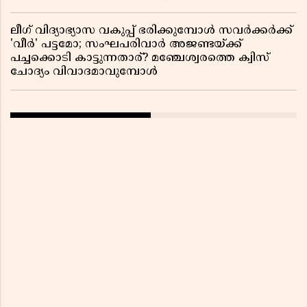
ലീഗ് വിദ്യാഭ്യാസ വകുപ്പ് ഭരിക്കുമ്പോൾ സവർക്കർക്ക്
'വീർ' പട്ടമോ; സംഘപരിവാർ അജണ്ടയ്ക്ക്
പച്ചക്കൊടി കാട്ടുന്നതാര്? മഞ്ചേശ്വരത്തെ ക്വിസ്
ചോദ്യം വിവാദമാവുമ്പോൾ