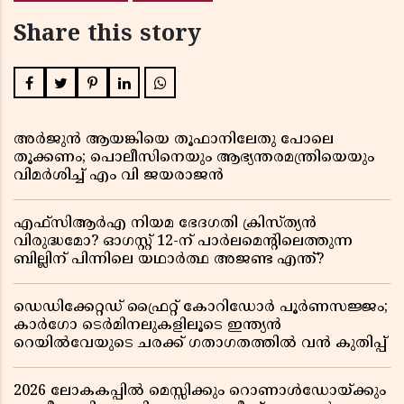
Share this story
അർജുൻ ആയങ്കിയെ തൂഫാനിലേതു പോലെ
തൂക്കണം; പൊലീസിനെയും ആഭ്യന്തരമന്ത്രിയെയും
വിമർശിച്ച് എം വി ജയരാജൻ
എഫ്സിആർഎ നിയമ ഭേദഗതി ക്രിസ്ത്യൻ
വിരുദ്ധമോ? ഓഗസ്റ്റ് 12-ന് പാർലമെന്റിലെത്തുന്ന
ബില്ലിന് പിന്നിലെ യഥാർത്ഥ അജണ്ട എന്ത്?
ഡെഡിക്കേറ്റഡ് ഫ്രൈറ്റ് കോറിഡോർ പൂർണസജ്ജം;
കാർഗോ ടെർമിനലുകളിലൂടെ ഇന്ത്യൻ
റെയിൽവേയുടെ ചരക്ക് ഗതാഗതത്തിൽ വൻ കുതിപ്പ്
2026 ലോകകപ്പിൽ മെസ്സിക്കും റൊണാൾഡോയ്ക്കും