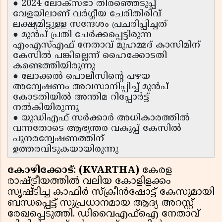
● 2024 ലോക്സഭാ തിരഞ്ഞെടുപ്പ്
വേളയിലാണ് വർഗ്ഗീയ ചേരിതിരിവ്
ലക്ഷ്യമിട്ടുള്ള സന്ദേശം പ്രചരിപ്പിച്ചത്
● മുൻപ് പ്രതി ചേർക്കപ്പെട്ടിരുന്ന
എംഎസ്എഫ് നേതാവ് മുഹമ്മദ് കാസിമിന്
കേസിൽ പങ്കില്ലെന്ന് ഹൈക്കോടതി
കണ്ടെത്തിയിരുന്നു
● ലോക്കൽ പൊലീസിന്റെ പഴയ
അന്വേഷണം അവസാനിപ്പിച്ച് മുൻപ്
കോടതിയിൽ അന്തിമ റിപ്പോർട്ട്
നൽകിയിരുന്നു
● യുഡിഎഫ് സർക്കാർ അധികാരത്തിൽ
വന്നതോടെ ആഭ്യന്തര വകുപ്പ് കേസിൽ
പുനരന്വേഷണത്തിന്
ഉത്തരവിടുകയായിരുന്നു
കോഴിക്കോട്: (KVARTHA)
കേരള
രാഷ്ട്രീയത്തിൽ വലിയ കോളിളക്കം
സൃഷ്ടിച്ച കാഫിർ സ്ക്രീൻഷോട്ട് കേസുമായി
ബന്ധപ്പെട്ട് സുപ്രധാനമായ ആദ്യ അറസ്റ്റ്
രേഖപ്പെടുത്തി. ഡിവൈഎഫ്ഐ നേതാവ്