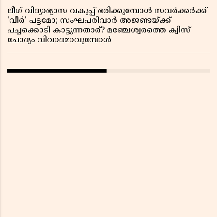
ലീഗ് വിദ്യാഭ്യാസ വകുപ്പ് ഭരിക്കുമ്പോൾ സവർക്കർക്ക്
'വീർ' പട്ടമോ; സംഘപരിവാർ അജണ്ടയ്ക്ക്
പച്ചക്കൊടി കാട്ടുന്നതാര്? മഞ്ചേശ്വരത്തെ ക്വിസ്
ചോദ്യം വിവാദമാവുമ്പോൾ