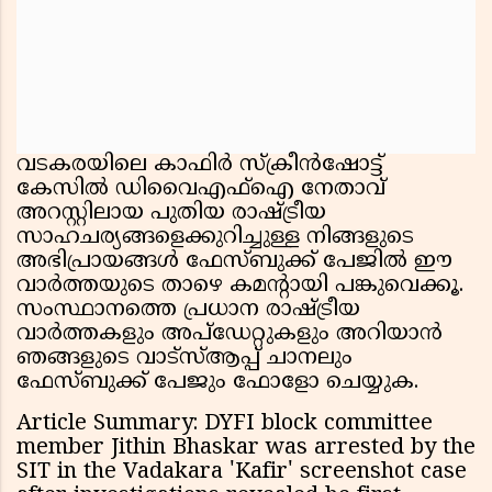
വടകരയിലെ കാഫിർ സ്ക്രീൻഷോട്ട്
കേസിൽ ഡിവൈഎഫ്ഐ നേതാവ്
അറസ്റ്റിലായ പുതിയ രാഷ്ട്രീയ
സാഹചര്യങ്ങളെക്കുറിച്ചുള്ള നിങ്ങളുടെ
അഭിപ്രായങ്ങൾ ഫേസ്ബുക്ക് പേജില്‍ ഈ
വാര്‍ത്തയുടെ താഴെ കമന്‍റായി പങ്കുവെക്കൂ.
സംസ്ഥാനത്തെ പ്രധാന രാഷ്ട്രീയ
വാർത്തകളും അപ്ഡേറ്റുകളും അറിയാൻ
ഞങ്ങളുടെ വാട്സ്ആപ്പ് ചാനലും
ഫേസ്ബുക്ക് പേജും ഫോളോ ചെയ്യുക.
Article Summary: DYFI block committee
member Jithin Bhaskar was arrested by the
SIT in the Vadakara 'Kafir' screenshot case