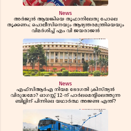
News
അർജുൻ ആയങ്കിയെ തൂഫാനിലേതു പോലെ
തൂക്കണം; പൊലീസിനെയും ആഭ്യന്തരമന്ത്രിയെയും
വിമർശിച്ച് എം വി ജയരാജൻ
News
എഫ്സിആർഎ നിയമ ഭേദഗതി ക്രിസ്ത്യൻ
വിരുദ്ധമോ? ഓഗസ്റ്റ് 12-ന് പാർലമെന്റിലെത്തുന്ന
ബില്ലിന് പിന്നിലെ യഥാർത്ഥ അജണ്ട എന്ത്?