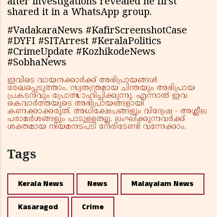
after investigations revealed he first
shared it in a WhatsApp group.
#VadakaraNews #KafirScreenshotCase
#DYFI #SITArrest #KeralaPolitics
#CrimeUpdate #KozhikodeNews
#SobhaNews
ഇവിടെ വായനക്കാർക്ക് അഭിപ്രായങ്ങൾ
രേഖപ്പെടുത്താം. സ്വതന്ത്രമായ ചിന്തയും അഭിപ്രായ
പ്രകടനവും പ്രോത്സാഹിപ്പിക്കുന്നു. എന്നാൽ ഇവ
കെവാർത്തയുടെ അഭിപ്രായങ്ങളായി
കണക്കാക്കരുത്. അധിക്ഷേപങ്ങളും വിദ്വേഷ - അശ്ലീല
പരാമർശങ്ങളും പാടുള്ളതല്ല. ലംഘിക്കുന്നവർക്ക്
ശക്തമായ നിയമനടപടി നേരിടേണ്ടി വന്നേക്കാം.
Tags
Kerala News
News
Malayalam News
Kasaragod
Crime