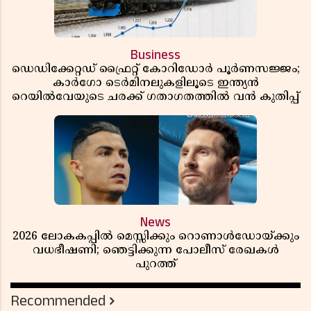
Business
ഡെഡിക്കേറ്റഡ് ഫ്രൈറ്റ് കോറിഡോർ പൂർണസജ്ജം;
കാർഗോ ടെർമിനലുകളിലൂടെ ഇന്ത്യൻ
റെയിൽവേയുടെ ചരക്ക് ഗതാഗതത്തിൽ വൻ കുതിപ്പ്
News
2026 ലോകകപ്പിൽ മെസ്സിക്കും റൊണാൾഡോയ്ക്കും
വധഭീഷണി; ഞെട്ടിക്കുന്ന പോലീസ് രേഖകൾ
പുറത്ത്
Recommended