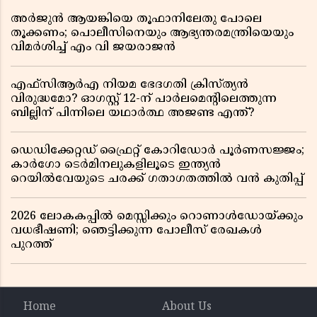
അർജുൻ ആയങ്കിയെ തൂഫാനിലേതു പോലെ
തൂക്കണം; പൊലീസിനെയും ആഭ്യന്തരമന്ത്രിയെയും
വിമർശിച്ച് എം വി ജയരാജൻ
എഫ്സിആർഎ നിയമ ഭേദഗതി ക്രിസ്ത്യൻ
വിരുദ്ധമോ? ഓഗസ്റ്റ് 12-ന് പാർലമെന്റിലെത്തുന്ന
ബില്ലിന് പിന്നിലെ യഥാർത്ഥ അജണ്ട എന്ത്?
ഡെഡിക്കേറ്റഡ് ഫ്രൈറ്റ് കോറിഡോർ പൂർണസജ്ജം;
കാർഗോ ടെർമിനലുകളിലൂടെ ഇന്ത്യൻ
റെയിൽവേയുടെ ചരക്ക് ഗതാഗതത്തിൽ വൻ കുതിപ്പ്
2026 ലോകകപ്പിൽ മെസ്സിക്കും റൊണാൾഡോയ്ക്കും
വധഭീഷണി; ഞെട്ടിക്കുന്ന പോലീസ് രേഖകൾ
പുറത്ത്
Home
About Us