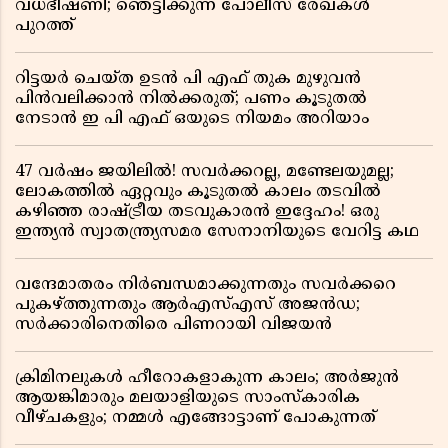
വധഭീഷണി; ഞെട്ടിക്കുന്ന പോലീസ് രേഖകൾ
പുറത്ത്
റിട്ടയർ ചെയ്ത ഉടൻ പി എഫ് തുക മുഴുവൻ
പിൻവലിക്കാൻ നിൽക്കരുത്; പണം കൂടുതൽ
നേടാൻ ഇ പി എഫ് ഒയുടെ നിയമം അറിയാം
47 വർഷം ജയിലിൽ! സവർക്കറല്ല, മണ്ടേലയുമല്ല;
ലോകത്തിൽ ഏറ്റവും കൂടുതൽ കാലം തടവിൽ
കഴിഞ്ഞ രാഷ്ട്രീയ തടവുകാരൻ ഇദ്ദേഹം! ഒരു
ഇന്ത്യൻ സ്വാതന്ത്ര്യസമര സേനാനിയുടെ വേറിട്ട കഥ
വന്ദേമാതരം നിർബന്ധമാക്കുന്നതും സവർക്കറെ
പുകഴ്ത്തുന്നതും ആർഎസ്എസ് അജൻഡ;
സർക്കാരിനെതിരെ പിണറായി വിജയൻ
ക്രിമിനലുകൾ ഹീറോകളാകുന്ന കാലം; അർജുൻ
ആയങ്കിമാരും മലയാളിയുടെ സാംസ്കാരിക
വീഴ്ചകളും; നമ്മൾ എങ്ങോട്ടാണ് പോകുന്നത്