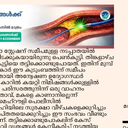
വ
സ്റ്റേഷന് സമീപമുള്ള നടപ്പാതയിൽ
ടക്കുകയായിരുന്നു പെൺകുട്ടി. തിങ്കളാഴ്ച
ടിയെ തട്ടിക്കൊണ്ടുപോയത്. ഇതിന് മുമ്പ്
്ക് കാർ ഈ കുടുംബത്തിന് സമീപം
ന്നതായി അന്വേഷണ ഉദ്യോഗസ്ഥർ
െ കാറിൽ കയറ്റി നിമിഷങ്ങൾക്കുള്ളിൽ
ു. പരിസരത്തുനിന്ന് ഒരു വാഹനം
ിതാവ്, മകളെ കാണാനില്ലെന്ന്
െ മെഹ്റൗളി പൊലീസിൽ
മ
ിയിലെ സുരക്ഷാ വീഴ്ചകളെക്കുറിച്ചും
യാപ്തതയെക്കുറിച്ചും ഈ സംഭവം വീണ്ടും
ണ്. തട്ടിക്കൊണ്ടുപോകലിന് കേസ്
 ദൃശ്യങ്ങൾ കേന്ദ്രീകരിച്ച് നടത്തിയ