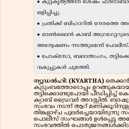
● കുറ്റകൃത്യത്തിന് ശേഷം ഫരീദാബ
ഒളിപ്പിച്ചു.
● പ്രതിക്ക് ബിഹാറിൽ നേരത്തെ അഞ
● ഓൺലൈൻ കാബ് അഗ്രഗേറ്ററുടെ പ
അന്വേഷണം നടത്തുമെന്ന് പോലീസ്
● പോക്സോ, ബലാത്സംഗം, തട്ടി
വകുപ്പുകൾ ചുമത്തി.
ന്യൂഡൽഹി: (KVARTHA)
തെക്ക
കുടുംബത്തോടൊപ്പം ഉറങ്ങുകയായി
തട്ടിക്കൊണ്ടുപോയി പീഡിപ്പിച്ച
ക്യാബ് ഡ്രൈവർ അറസ്റ്റിൽ. ബാഷ
സംഭവം നടന്ന് ആറ് മണിക്കൂറിനുള
തിങ്കളാഴ്ച പുലർച്ചെയായിരുന്നു സ
പൊലീസ് സംഘങ്ങൾ ഉൾപ്പെട്ട അ
സംഭവത്തിൽ പൊതുജനങ്ങൾക്കിടയ