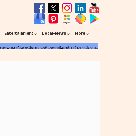
Entertainment
Local-News
More