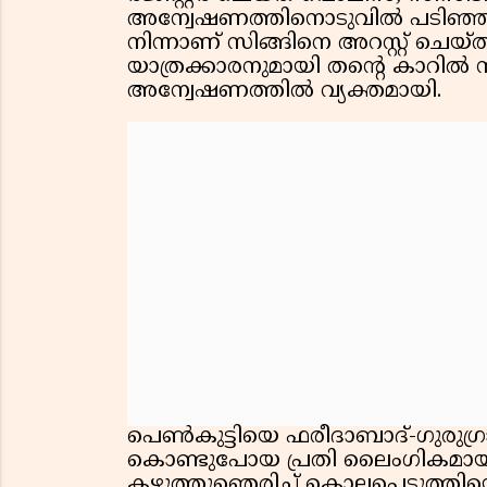
അന്വേഷണത്തിനൊടുവിൽ പടിഞ്
നിന്നാണ് സിങ്ങിനെ അറസ്റ്റ് ചെയ
യാത്രക്കാരനുമായി തൻ്റെ കാറിൽ സ
അന്വേഷണത്തിൽ വ്യക്തമായി.
പെൺകുട്ടിയെ ഫരീദാബാദ്-ഗുരുഗ്രാം
കൊണ്ടുപോയ പ്രതി ലൈംഗികമായി 
കഴുത്തുഞെരിച്ച് കൊലപ്പെടുത്തി