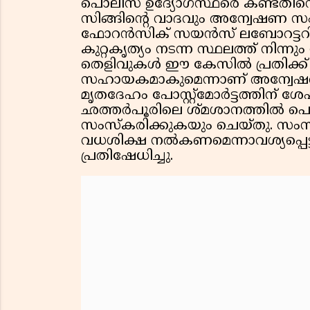
പൊലീസ് ഉദ്യോഗസ്ഥരെ കണ്ടതിനെത്
സിങ്ങിൻ്റെ വാദവും അന്വേഷണ സം
ഫോറൻസിക് സയൻസ് ലബോറട്ടറി സ
കുറ്റകൃത്യം നടന്ന സ്ഥലത്ത് നിന്നും
തെളിവുകൾ ഈ കേസിൽ പ്രതിക്ക് 
സഹായകമാകുമെന്നാണ് അന്വേഷണ
മൃതദേഹം പോസ്റ്റ്മോർട്ടത്തിന് ശ
ഛത്തർപൂരിലെ ശ്മശാനത്തിൽ പ
സംസ്കരിക്കുകയും ചെയ്തു. സംസ്ക
വധശിക്ഷ നൽകണമെന്നാവശ്യപ്പെട്
പ്രതിഷേധിച്ചു.