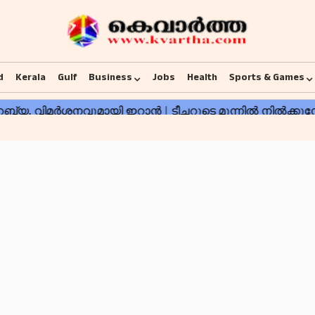
d
Kerala
Gulf
Business
Jobs
Health
Sports & Games