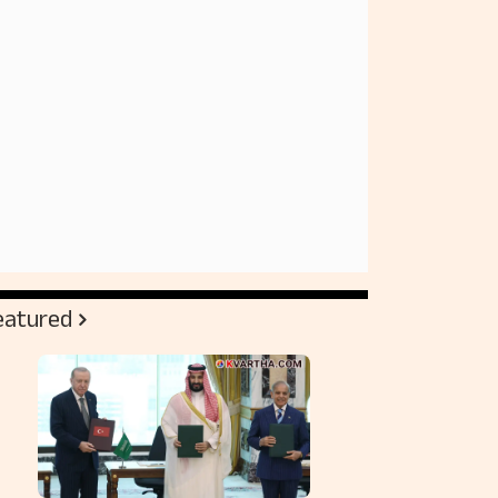
eatured