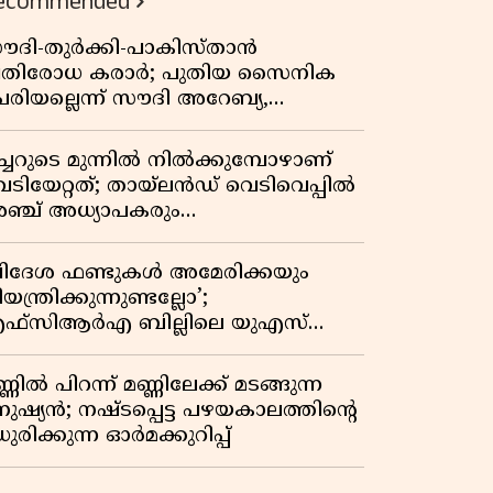
ecommended
ൗദി-തുർക്കി-പാകിസ്താൻ
്രതിരോധ കരാർ; പുതിയ സൈനിക
േരിയല്ലെന്ന് സൗദി അറേബ്യ,
ിമർശനവുമായി ഇറാൻ
ീച്ചറുടെ മുന്നിൽ നിൽക്കുമ്പോഴാണ്
െടിയേറ്റത്; തായ്‌ലൻഡ് വെടിവെപ്പിൽ
ഞ്ച് അധ്യാപകരും
ത്തശ്ശീമുത്തശ്ശന്മാരും കൊല്ലപ്പെട്ടു,
രണസംഖ്യ 7; ഞെട്ടിക്കുന്ന
വിദേശ ഫണ്ടുകൾ അമേരിക്കയും
െളിപ്പെടുത്തലുകൾ
യന്ത്രിക്കുന്നുണ്ടല്ലോ’;
ഫ്സിആർഎ ബില്ലിലെ യുഎസ്
ിമർശനങ്ങൾക്ക് മറുപടിയുമായി ഇന്ത്യ
്ണിൽ പിറന്ന് മണ്ണിലേക്ക് മടങ്ങുന്ന
നുഷ്യൻ; നഷ്ടപ്പെട്ട പഴയകാലത്തിൻ്റെ
ുരിക്കുന്ന ഓർമക്കുറിപ്പ്