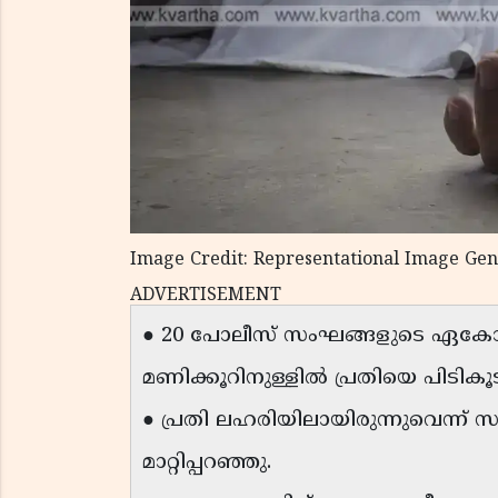
Image Credit: Representational Image Ge
ADVERTISEMENT
● 20 പോലീസ് സംഘങ്ങളുടെ ഏക
മണിക്കൂറിനുള്ളിൽ പ്രതിയെ പിടികൂട
● പ്രതി ലഹരിയിലായിരുന്നുവെന്ന്
മാറ്റിപ്പറഞ്ഞു.