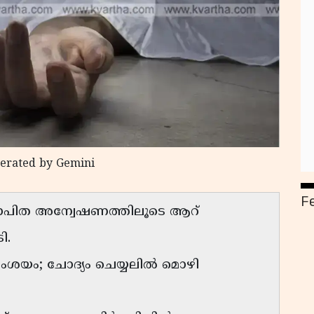
nerated by Gemini
F
ോപിത അന്വേഷണത്തിലൂടെ ആറ്
ി.
 സംശയം; ചോദ്യം ചെയ്യലിൽ മൊഴി