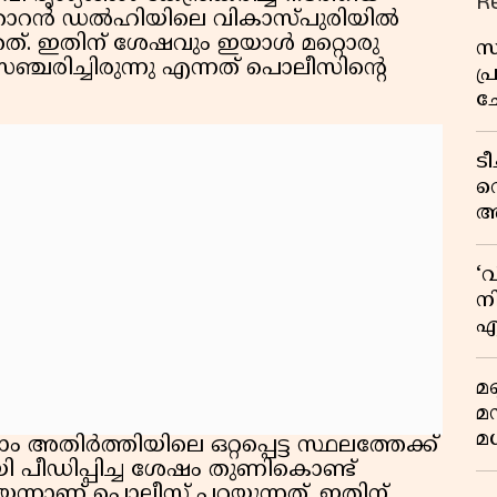
R
ഞാറൻ ഡൽഹിയിലെ വികാസ്പുരിയിൽ
്തത്. ഇതിന് ശേഷവും ഇയാൾ മറ്റൊരു
സ
ഞ്ചരിച്ചിരുന്നു എന്നത് പൊലീസിൻ്റെ
പ
ച
വ
ട
വ
അ
മു
മ
‘
വ
നി
എ
വ
മണ
മ
മധ
 അതിർത്തിയിലെ ഒറ്റപ്പെട്ട സ്ഥലത്തേക്ക്
പീഡിപ്പിച്ച ശേഷം തുണികൊണ്ട്
യെന്നാണ് പൊലീസ് പറയുന്നത്. ഇതിന്