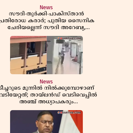
News
സൗദി-തുർക്കി-പാകിസ്താൻ
പ്രതിരോധ കരാർ; പുതിയ സൈനിക
ചേരിയല്ലെന്ന് സൗദി അറേബ്യ,
വിമർശനവുമായി ഇറാൻ
News
ടീച്ചറുടെ മുന്നിൽ നിൽക്കുമ്പോഴാണ്
െടിയേറ്റത്; തായ്‌ലൻഡ് വെടിവെപ്പിൽ
അഞ്ച് അധ്യാപകരും
മുത്തശ്ശീമുത്തശ്ശന്മാരും കൊല്ലപ്പെട്ടു,
മരണസംഖ്യ 7; ഞെട്ടിക്കുന്ന
വെളിപ്പെടുത്തലുകൾ