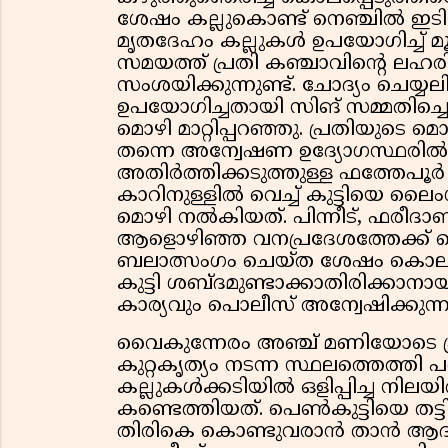
ശേഷം കല്ലുകൊണ്ട് നെഞ്ചിൽ ഇടി
മൃതദേഹം കല്ലുകൾ ഉപയോഗിച്ച് മൂട
സമയത്ത് പ്രതി കഞ്ചാവിൻ്റെ ലഹ
സംശയിക്കുന്നുണ്ട്. ചോദ്യം ചെയ്യലി
ഉപയോഗിച്ചതായി സിങ് സമ്മതിച്
മൊഴി മാറ്റിപ്പറഞ്ഞു. പ്രതിയുടെ
തന്നെ അന്വേഷണ ഉദ്യോഗസ്ഥരിൽ സംശ
അതിർത്തിക്കടുത്തുള്ള ഫത്തേപൂർ
കാറിനുള്ളിൽ വെച്ച് കുട്ടിയെ ലൈം
മൊഴി നൽകിയത്. പിന്നീട്, ഫരീദാ
ആളൊഴിഞ്ഞ വനപ്രദേശത്തേക്ക് 
ബലാത്സംഗം ചെയ്ത ശേഷം കൊലപ്പെ
കുട്ടി ശബ്ദമുണ്ടാക്കാതിരിക്കാന
കാര്യവും പൊലീസ് അന്വേഷിക്കുന്നു
വൈകുന്നേരം അഞ്ച് മണിയോടെ പ
കുറ്റകൃത്യം നടന്ന സ്ഥലത്തെത്ത
കല്ലുകൾക്കടിയിൽ ഒളിപ്പിച്ച നി
കണ്ടെത്തിയത്. പെൺകുട്ടിയെ തട്
തിരികെ കൊണ്ടുവരാൻ താൻ ആദ്യം ഉദ്