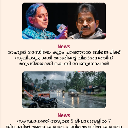
News
രാഹുൽ ഗാന്ധിയെ കുറ്റം പറഞ്ഞാൽ ബിജെപിക്ക്
സുഖിക്കും; ശശി തരൂരിന്റെ വിമർശനത്തിന്
മറുപടിയുമായി കെ സി വേണുഗോപാൽ
News
സംസ്ഥാനത്ത് അടുത്ത 5 ദിവസങ്ങളിൽ 7
ജില്ലകളിൽ മഞ്ഞ ജാഗ്രത; മണിമലയാറിൽ ജാഗ്രതാ