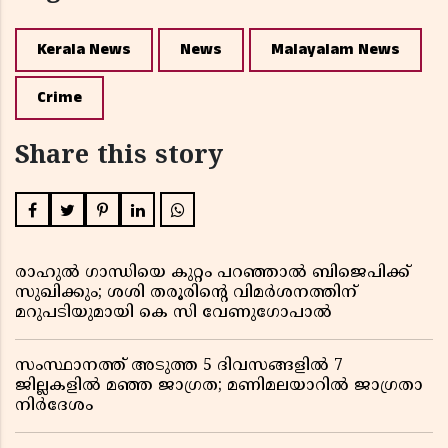
Kerala News
News
Malayalam News
Crime
Share this story
രാഹുൽ ഗാന്ധിയെ കുറ്റം പറഞ്ഞാൽ ബിജെപിക്ക്
സുഖിക്കും; ശശി തരൂരിന്റെ വിമർശനത്തിന്
മറുപടിയുമായി കെ സി വേണുഗോപാൽ
സംസ്ഥാനത്ത് അടുത്ത 5 ദിവസങ്ങളിൽ 7
ജില്ലകളിൽ മഞ്ഞ ജാഗ്രത; മണിമലയാറിൽ ജാഗ്രതാ
നിർദേശം