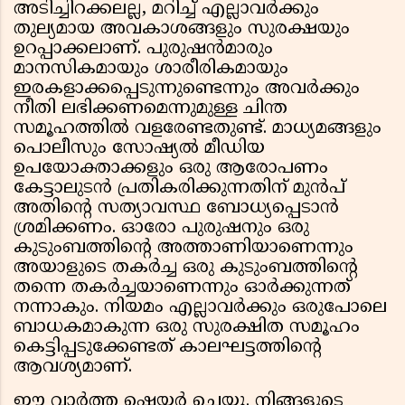
അടിച്ചിറക്കലല്ല, മറിച്ച് എല്ലാവർക്കും
തുല്യമായ അവകാശങ്ങളും സുരക്ഷയും
ഉറപ്പാക്കലാണ്. പുരുഷൻമാരും
മാനസികമായും ശാരീരികമായും
ഇരകളാക്കപ്പെടുന്നുണ്ടെന്നും അവർക്കും
നീതി ലഭിക്കണമെന്നുമുള്ള ചിന്ത
സമൂഹത്തിൽ വളരേണ്ടതുണ്ട്. മാധ്യമങ്ങളും
പൊലീസും സോഷ്യൽ മീഡിയ
ഉപയോക്താക്കളും ഒരു ആരോപണം
കേട്ടാലുടൻ പ്രതികരിക്കുന്നതിന് മുൻപ്
അതിന്റെ സത്യാവസ്ഥ ബോധ്യപ്പെടാൻ
ശ്രമിക്കണം. ഓരോ പുരുഷനും ഒരു
കുടുംബത്തിന്റെ അത്താണിയാണെന്നും
അയാളുടെ തകർച്ച ഒരു കുടുംബത്തിന്റെ
തന്നെ തകർച്ചയാണെന്നും ഓർക്കുന്നത്
നന്നാകും. നിയമം എല്ലാവർക്കും ഒരുപോലെ
ബാധകമാകുന്ന ഒരു സുരക്ഷിത സമൂഹം
കെട്ടിപ്പടുക്കേണ്ടത് കാലഘട്ടത്തിന്റെ
ആവശ്യമാണ്.
ഈ വാർത്ത ഷെയർ ചെയ്യൂ. നിങ്ങളുടെ