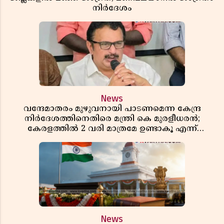
നിർദേശം
News
വന്ദേമാതരം മുഴുവനായി പാടണമെന്ന കേന്ദ്ര
നിർദേശത്തിനെതിരെ മന്ത്രി കെ മുരളീധരൻ;
കേരളത്തിൽ 2 വരി മാത്രമേ ഉണ്ടാകൂ എന്ന്
പ്രതികരണം
News