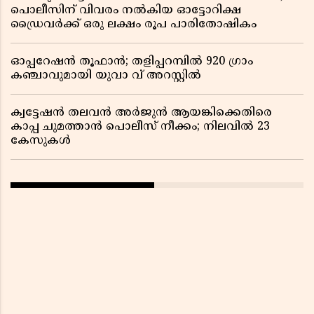
പൊലീസിന് വിവരം നൽകിയ ഓട്ടോറിക്ഷ
ഡ്രൈവർക്ക് ഒരു ലക്ഷം രൂപ പാരിതോഷികം
ഓപ്പറേഷൻ തൂഫാൻ; തളിപ്പറമ്പിൽ 920 ഗ്രാം
കഞ്ചാവുമായി യുവാ വ് അറസ്റ്റിൽ
ക്വട്ടേഷൻ തലവൻ അർജുൻ ആയങ്കിക്കെതിരെ
കാപ്പ ചുമത്താൻ പൊലീസ് നീക്കം; നിലവിൽ 23
കേസുകൾ