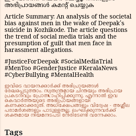
അഭിപ്രായങ്ങൾ കമൻ്റ് ചെയ്യുക
Article Summary: An analysis of the societal
bias against men in the wake of Deepak's
suicide in Kozhikode. The article questions
the trend of social media trials and the
presumption of guilt that men face in
harassment allegations.
#JusticeForDeepak #SocialMediaTrial
#MenToo #GenderJustice #KeralaNews
#CyberBullying #MentalHealth
ഇവിടെ വായനക്കാർക്ക് അഭിപ്രായങ്ങൾ
രേഖപ്പെടുത്താം. സ്വതന്ത്രമായ ചിന്തയും അഭിപ്രായ
പ്രകടനവും പ്രോത്സാഹിപ്പിക്കുന്നു. എന്നാൽ ഇവ
കെവാർത്തയുടെ അഭിപ്രായങ്ങളായി
കണക്കാക്കരുത്. അധിക്ഷേപങ്ങളും വിദ്വേഷ - അശ്ലീല
പരാമർശങ്ങളും പാടുള്ളതല്ല. ലംഘിക്കുന്നവർക്ക്
ശക്തമായ നിയമനടപടി നേരിടേണ്ടി വന്നേക്കാം.
Tags