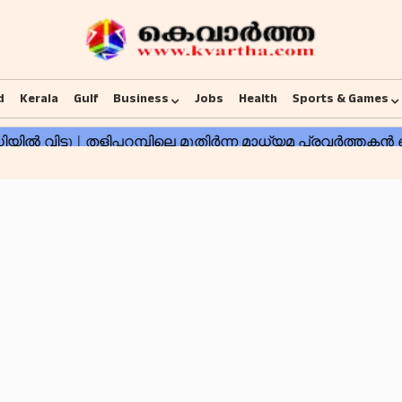
d
Kerala
Gulf
Business
Jobs
Health
Sports & Games