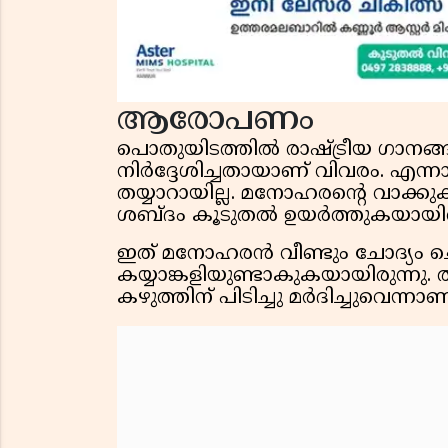
ആരോപണം
പൊതുയിടത്തിൽ രാഷ്ട്രീയ ഗാനങ്
നിർദ്ദേശിച്ചതായാണ് വിവരം. എന്
തയ്യാറായില്ല. മനോഹരന്റെ വാക്ക
ശബ്ദം കൂടുതൽ ഉയർത്തുകയായിരു
ഇത് മനോഹരൻ വീണ്ടും ചോദ്യം 
കയ്യാങ്കളിയുണ്ടാകുകയായിരുന്ന
കഴുത്തിന് പിടിച്ചു മർദിച്ചുവെന്ന