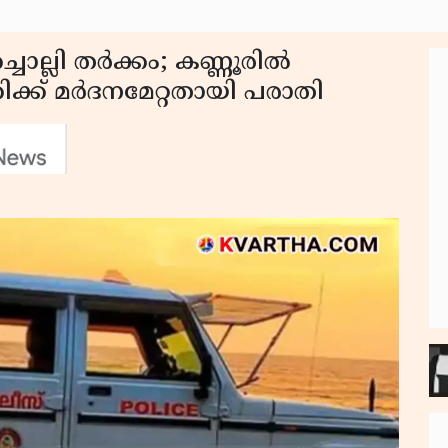
ചൊല്ലി തർക്കം; കണ്ണൂരിൽ
ക്ക് മർദനമേറ്റതായി പരാതി