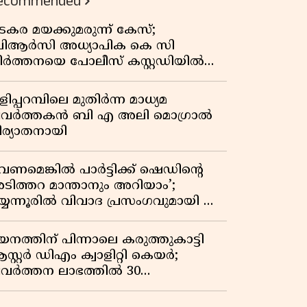
ecommended
കുതിപ്പ് രേഖപ്പെടുത്തി ആദ്യ പാദ
റിപ്പോർട്ട് പുറത്ത്
ടകര മയക്കുമരുന്ന് കേസ്;
ിആർസി അധ്യാപിക കെ സി
ീർത്തനയെ പോലീസ് കസ്റ്റഡിയിൽ
ട്ടു
ിപ്പറമ്പിലെ മുതിർന്ന മാധ്യമ
്രവർത്തകൻ ബി എ അലി മൊഗ്രാൽ
ിര്യാതനായി
വേണമെങ്കിൽ പാർട്ടിക്ക് ഷെഡിൻ്റെ
ടിത്തറ മാന്താനും അറിയാം’;
യ്യന്നൂരിൽ വിവാദ പ്രസംഗവുമായി കെ
െ രാഗേഷ്
യനത്തിന് പിന്നാലെ കരുത്തുകാട്ടി
സ്റ്റർ ഡിഎം ക്വാളിറ്റി കെയർ;
്രവർത്തന ലാഭത്തിൽ 30
തമാനത്തിൻ്റെ വളർച്ച,
രുമാനത്തിലും ലാഭത്തിലും വൻ