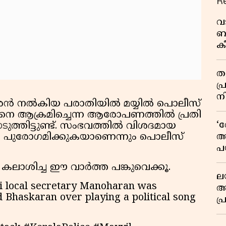
R
വ
ബ
ക
വി
തള
പ
ന
ോഹരൻ നൽകിയ പരാതിയിൽ മയ്യിൽ പൊലീസ്
െ ആക്രമിച്ചെന്ന ആരോപണത്തിൽ പ്രതി
‘
്തിട്ടുണ്ട്. സംഭവത്തിൽ വിശദമായ
അ
 പുരോഗമിക്കുകയാണെന്നും പൊലീസ്
പ
ക
 കലാശിച്ച ഈ വാർത്ത പങ്കുവെക്കൂ.
ല
i local secretary Manoharan was
ആ
 Bhaskaran over playing a political song
പ
ശ
വ