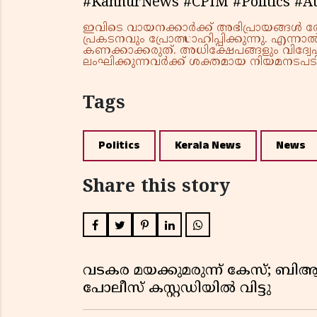
#KannurNews #CPIM #Politics #At
ഇവിടെ വായനക്കാർക്ക് അഭിപ്രായങ്ങൾ രേഖപ
പ്രകടനവും പ്രോത്സാഹിപ്പിക്കുന്നു. എന
കണക്കാക്കരുത്. അധിക്ഷേപങ്ങളും വിദ്വേഷ
ലംഘിക്കുന്നവർക്ക് ശക്തമായ നിയമനടപടി 
Tags
Politics
Kerala News
News
Share this story
വടകര മയക്കുമരുന്ന് കേസ്; ബ
പോലീസ് കസ്റ്റഡിയിൽ വിട്ടു