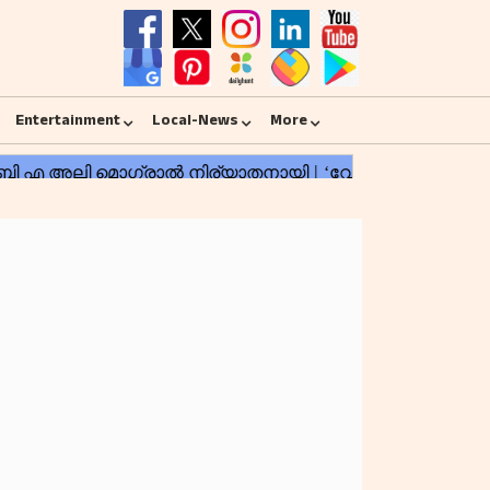
Entertainment
Local-News
More