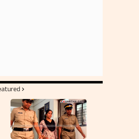
eatured