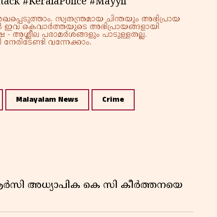
tack #KeralaPolice #Mayyil
കു
റി
്പെടുത്താം. സ്വതന്ത്രമായ ചിന്തയും അഭിപ്രായ
്നാൽ ഇവ കെവാർത്തയുടെ അഭിപ്രായങ്ങളായി
 - അശ്ലീല പരാമർശങ്ങളും പാടുള്ളതല്ല.
നേരിടേണ്ടി വന്നേക്കാം.
Malayalam News
Crime
ിആർസി അധ്യാപിക കെ സി കീർത്തനയെ