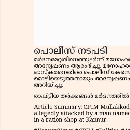
പൊലീസ് നടപടി
മർദനമേറ്റതിനെത്തുടർന്ന് മന
അന്വേഷണം ആരംഭിച്ചു. മനോഹരന
ഭാസ്കരനെതിരെ പൊലീസ് കേസെടുത
മൊഴിയെടുത്തതായും അന്വേഷണം
അറിയിച്ചു.
രാഷ്ട്രീയ തർക്കങ്ങൾ മർദനത്തിൽ
Article Summary: CPIM Mullakkod
allegedly attacked by a man named
in a ration shop at Kannur.