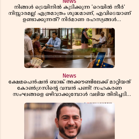
News
നിങ്ങൾ ട്രെയിനിൽ കുടിക്കുന്ന 'റെയിൽ നീർ'
നിസ്സാരമല്ല! എത്രമാത്രം ശുദ്ധമാണ്, എവിടെയാണ്
ഉണ്ടാക്കുന്നത്? നിർമാണ രഹസ്യങ്ങൾ
അത്ഭുതപ്പെടുത്തും
News
ക്ഷേമപെൻഷൻ ബാങ്ക് അക്കൗണ്ടിലേക്ക് മാറ്റിയത്
കോൺഗ്രസിന്റെ വമ്പൻ പണി! സഹകരണ
സംഘങ്ങളെ ഒഴിവാക്കുമ്പോൾ വലിയ തിരിച്ചടി
സിപിഎമ്മിന്? നഷ്ടമാകുന്നത് ജനകീയ അടിത്തറ!