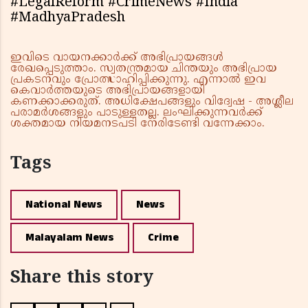
#LegalReform #CrimeNews #India
#MadhyaPradesh
ഇവിടെ വായനക്കാർക്ക് അഭിപ്രായങ്ങൾ
രേഖപ്പെടുത്താം. സ്വതന്ത്രമായ ചിന്തയും അഭിപ്രായ
പ്രകടനവും പ്രോത്സാഹിപ്പിക്കുന്നു. എന്നാൽ ഇവ
കെവാർത്തയുടെ അഭിപ്രായങ്ങളായി
കണക്കാക്കരുത്. അധിക്ഷേപങ്ങളും വിദ്വേഷ - അശ്ലീല
പരാമർശങ്ങളും പാടുള്ളതല്ല. ലംഘിക്കുന്നവർക്ക്
ശക്തമായ നിയമനടപടി നേരിടേണ്ടി വന്നേക്കാം.
Tags
National News
News
Malayalam News
Crime
Share this story