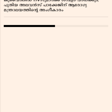
കുവൈത്തിൽ നഴ്‌സുമാർക്ക് ശമ്പളം വർധിക്കും;
പുതിയ അലവൻസ് പാക്കേജിന് ആരോഗ്യ
മന്ത്രാലയത്തിൻ്റെ അംഗീകാരം