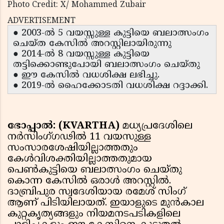
Photo Credit: X/ Mohammed Zubair
ADVERTISEMENT
● 2003-ൽ 5 വയസ്സുള്ള കുട്ടിയെ ബലാത്സംഗം
ചെയ്ത കേസിൽ അറസ്റ്റിലായിരുന്നു
● 2014-ൽ 8 വയസ്സുള്ള കുട്ടിയെ
തട്ടിക്കൊണ്ടുപോയി ബലാത്സംഗം ചെയ്‌തു
● ഈ കേസിൽ വധശിക്ഷ ലഭിച്ചു.
● 2019-ൽ ഹൈക്കോടതി വധശിക്ഷ റദ്ദാക്കി.
ഭോപ്പാൽ: (KVARTHA)
മധ്യപ്രദേശിലെ
നർസിംഗ്‌ഗഢിൽ 11 വയസുള്ള
സംസാരശേഷിയില്ലാത്തതും
കേൾവിശക്തിയില്ലാത്തതുമായ
പെൺകുട്ടിയെ ബലാത്സംഗം ചെയ്തു
കൊന്ന കേസിൽ ഒരാൾ അറസ്റ്റിൽ.
ദാബ്രിപുര സ്വദേശിയായ രമേശ് സിംഗ്
ആണ് പിടിയിലായത്. ഇയാളുടെ മുൻകാല
കുറ്റകൃത്യങ്ങളും നിയമനടപടികളിലെ