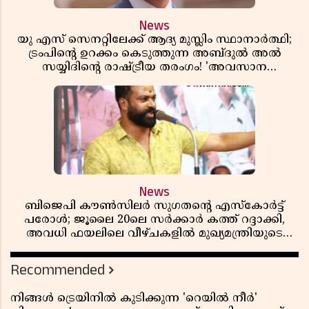
News
യു എസ് സെനറ്റിലേക്ക് ആദ്യ മുസ്ലിം സ്ഥാനാർത്ഥി;
ട്രംപിന്റെ ഉറക്കം കെടുത്തുന്ന അബ്ദുൽ അൽ
സയ്യിദിന്റെ രാഷ്ട്രീയ തരംഗം! 'അവസാന
റിപ്പബ്ലിക്കൻ പ്രസിഡന്റാകുമോ ട്രംപ്?'
News
ബിജെപി കൗൺസിലർ സുഗതന്റെ എസ്‌കോർട്ട്
പരോൾ; ജൂലൈ 20ലെ സർക്കാർ കത്ത് റദ്ദാക്കി,
അവധി ഫയലിലെ വീഴ്ചകളിൽ മുഖ്യമന്ത്രിയുടെ
ഓഫീസ് അന്വേഷണത്തിന് ഉത്തരവിട്ടു
Recommended
നിങ്ങൾ ട്രെയിനിൽ കുടിക്കുന്ന 'റെയിൽ നീർ'