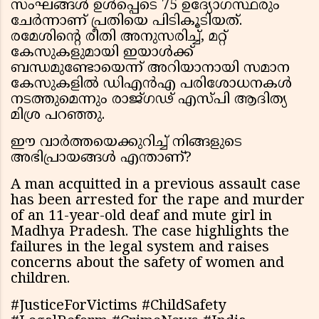
സംഘങ്ങൾ ഉൾപ്പെടെ 75 ഉദ്യോഗസ്ഥരും
ചേർന്നാണ് പ്രതിയെ പിടികൂടിയത്.
രമേശിന്റെ രീതി അനുസരിച്ച്, മറ്റ്
കേസുകളുമായി ഇയാൾക്ക്
ബന്ധമുണ്ടോയെന്ന് അറിയാനായി സമാന
കേസുകളിൽ ഡിഎൻഎ പരിശോധനകൾ
നടത്തുമെന്നും രാജ്ഗഢ് എസ്പി ആദിത്യ
മിശ്ര പറഞ്ഞു.
ഈ വാർത്തയെക്കുറിച്ച് നിങ്ങളുടെ
അഭിപ്രായങ്ങൾ എന്താണ്?
A man acquitted in a previous assault case
has been arrested for the rape and murder
of an 11-year-old deaf and mute girl in
Madhya Pradesh. The case highlights the
failures in the legal system and raises
concerns about the safety of women and
children.
#JusticeForVictims #ChildSafety