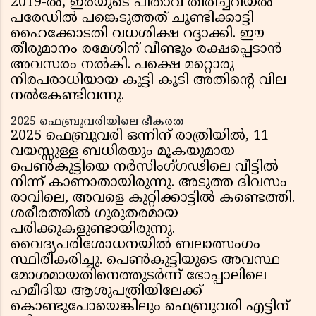
2019-ൽ, ഇരയുടെ പിതാവ് തിരിച്ചറിയൽ
പരേഡിൽ പങ്കെടുത്തത് ചൂണ്ടിക്കാട്ടി
ഹൈക്കോടതി വധശിക്ഷ റദ്ദാക്കി. ഈ
തീരുമാനം രമേശിന് വീണ്ടും രക്ഷപ്പെടാൻ
അവസരം നൽകി. പക്ഷെ മറ്റൊരു
നിരപരാധിയായ കുട്ടി കൂടി അതിന്റെ വില
നൽകേണ്ടിവന്നു.
2025 ഫെബ്രുവരിയിലെ ഭീകരത
2025 ഫെബ്രുവരി ഒന്നിന് രാത്രിയിൽ, 11
വയസ്സുള്ള ബധിരയും മൂകയുമായ
പെൺകുട്ടിയെ നർസിംഗ്‌ഗഢിലെ വീട്ടിൽ
നിന്ന് കാണാതായിരുന്നു. അടുത്ത ദിവസം
രാവിലെ, അവളെ കുറ്റിക്കാട്ടിൽ കണ്ടെത്തി.
ശരീരത്തിൽ ഗുരുതരമായ
പരിക്കുകളുണ്ടായിരുന്നു.
വൈദ്യപരിശോധനയിൽ ബലാത്സംഗം
സ്ഥിരീകരിച്ചു. പെൺകുട്ടിയുടെ അവസ്ഥ
മോശമായതിനെത്തുടർന്ന് ഭോപ്പാലിലെ
ഹമീദിയ ആശുപത്രിയിലേക്ക്
കൊണ്ടുപോയെങ്കിലും ഫെബ്രുവരി എട്ടിന്