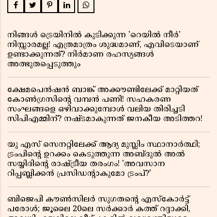
നിങ്ങൾ ട്രെയിനിൽ കുടിക്കുന്ന 'റെയിൽ നീർ'
നിസ്സാരമല്ല! എത്രമാത്രം ശുദ്ധമാണ്, എവിടെയാണ്
ഉണ്ടാക്കുന്നത്? നിർമാണ രഹസ്യങ്ങൾ
അത്ഭുതപ്പെടുത്തും
ക്ഷേമപെൻഷൻ ബാങ്ക് അക്കൗണ്ടിലേക്ക് മാറ്റിയത്
കോൺഗ്രസിന്റെ വമ്പൻ പണി! സഹകരണ
സംഘങ്ങളെ ഒഴിവാക്കുമ്പോൾ വലിയ തിരിച്ചടി
സിപിഎമ്മിന്? നഷ്ടമാകുന്നത് ജനകീയ അടിത്തറ!
യു എസ് സെനറ്റിലേക്ക് ആദ്യ മുസ്ലിം സ്ഥാനാർത്ഥി;
ട്രംപിന്റെ ഉറക്കം കെടുത്തുന്ന അബ്ദുൽ അൽ
സയ്യിദിന്റെ രാഷ്ട്രീയ തരംഗം! 'അവസാന
റിപ്പബ്ലിക്കൻ പ്രസിഡന്റാകുമോ ട്രംപ്?'
ബിജെപി കൗൺസിലർ സുഗതന്റെ എസ്‌കോർട്ട്
പരോൾ; ജൂലൈ 20ലെ സർക്കാർ കത്ത് റദ്ദാക്കി,