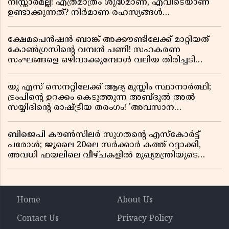
നിസ്സാരമല്ല! എത്രമാത്രം ശുദ്ധമാണ്, എവിടെയാണ്
ഉണ്ടാക്കുന്നത്? നിർമാണ രഹസ്യങ്ങൾ
അത്ഭുതപ്പെടുത്തും
ക്ഷേമപെൻഷൻ ബാങ്ക് അക്കൗണ്ടിലേക്ക് മാറ്റിയത്
കോൺഗ്രസിന്റെ വമ്പൻ പണി! സഹകരണ
സംഘങ്ങളെ ഒഴിവാക്കുമ്പോൾ വലിയ തിരിച്ചടി
സിപിഎമ്മിന്? നഷ്ടമാകുന്നത് ജനകീയ അടിത്തറ!
യു എസ് സെനറ്റിലേക്ക് ആദ്യ മുസ്ലിം സ്ഥാനാർത്ഥി;
ട്രംപിന്റെ ഉറക്കം കെടുത്തുന്ന അബ്ദുൽ അൽ
സയ്യിദിന്റെ രാഷ്ട്രീയ തരംഗം! 'അവസാന
റിപ്പബ്ലിക്കൻ പ്രസിഡന്റാകുമോ ട്രംപ്?'
ബിജെപി കൗൺസിലർ സുഗതന്റെ എസ്‌കോർട്ട്
പരോൾ; ജൂലൈ 20ലെ സർക്കാർ കത്ത് റദ്ദാക്കി,
അവധി ഫയലിലെ വീഴ്ചകളിൽ മുഖ്യമന്ത്രിയുടെ
ഓഫീസ് അന്വേഷണത്തിന് ഉത്തരവിട്ടു
Home
About Us
Contact Us
Privacy Policy