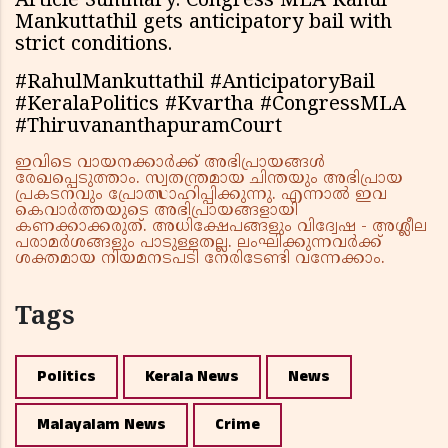
Article Summary: Congress MLA Rahul
Mankuttathil gets anticipatory bail with
strict conditions.
#RahulMankuttathil #AnticipatoryBail
#KeralaPolitics #Kvartha #CongressMLA
#ThiruvananthapuramCourt
ഇവിടെ വായനക്കാർക്ക് അഭിപ്രായങ്ങൾ
രേഖപ്പെടുത്താം. സ്വതന്ത്രമായ ചിന്തയും അഭിപ്രായ
പ്രകടനവും പ്രോത്സാഹിപ്പിക്കുന്നു. എന്നാൽ ഇവ
കെവാർത്തയുടെ അഭിപ്രായങ്ങളായി
കണക്കാക്കരുത്. അധിക്ഷേപങ്ങളും വിദ്വേഷ - അശ്ലീല
പരാമർശങ്ങളും പാടുള്ളതല്ല. ലംഘിക്കുന്നവർക്ക്
ശക്തമായ നിയമനടപടി നേരിടേണ്ടി വന്നേക്കാം.
Tags
Politics
Kerala News
News
Malayalam News
Crime