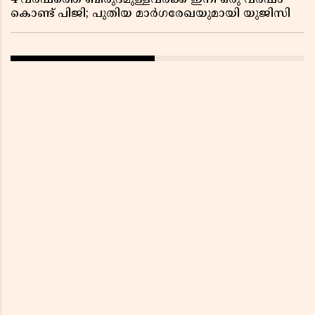
4 വർഷത്തെ ബിരുദമുള്ളവർക്ക് ഇനി ഒരു വർഷം
കൊണ്ട് പിജി; പുതിയ മാർഗരേഖയുമായി യുജിസി