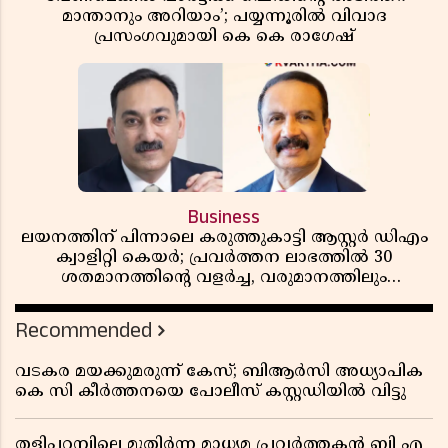
മാന്താനും അറിയാം’; പയ്യന്നൂരിൽ വിവാദ
പ്രസംഗവുമായി കെ കെ രാഗേഷ്
Business
ലയനത്തിന് പിന്നാലെ കരുത്തുകാട്ടി ആസ്റ്റർ ഡിഎം
ക്വാളിറ്റി കെയർ; പ്രവർത്തന ലാഭത്തിൽ 30
ശതമാനത്തിൻ്റെ വളർച്ച, വരുമാനത്തിലും
ലാഭത്തിലും വൻ കുതിപ്പ് രേഖപ്പെടുത്തി ആദ്യ പാദ
റിപ്പോർട്ട് പുറത്ത്
Recommended
വടകര മയക്കുമരുന്ന് കേസ്; ബിആർസി അധ്യാപിക
കെ സി കീർത്തനയെ പോലീസ് കസ്റ്റഡിയിൽ വിട്ടു
തളിപ്പറമ്പിലെ മുതിർന്ന മാധ്യമ പ്രവർത്തകൻ ബി എ