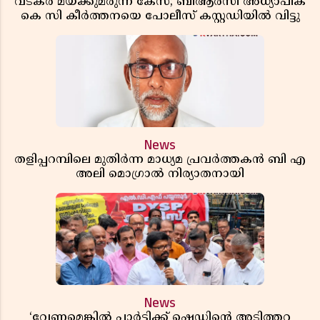
വടകര മയക്കുമരുന്ന് കേസ്; ബിആർസി അധ്യാപിക
കെ സി കീർത്തനയെ പോലീസ് കസ്റ്റഡിയിൽ വിട്ടു
News
തളിപ്പറമ്പിലെ മുതിർന്ന മാധ്യമ പ്രവർത്തകൻ ബി എ
അലി മൊഗ്രാൽ നിര്യാതനായി
News
‘വേണമെങ്കിൽ പാർട്ടിക്ക് ഷെഡിൻ്റെ അടിത്തറ