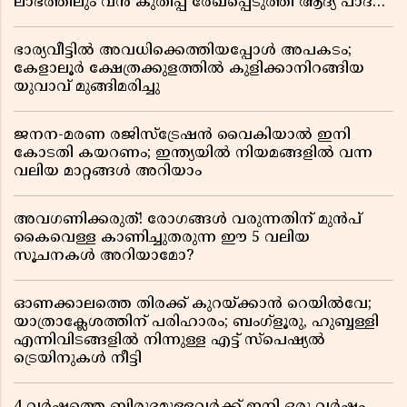
ലാഭത്തിലും വൻ കുതിപ്പ് രേഖപ്പെടുത്തി ആദ്യ പാദ
റിപ്പോർട്ട് പുറത്ത്
ഭാര്യവീട്ടിൽ അവധിക്കെത്തിയപ്പോൾ അപകടം;
കേളാലൂർ ക്ഷേത്രക്കുളത്തിൽ കുളിക്കാനിറങ്ങിയ
യുവാവ് മുങ്ങിമരിച്ചു
ജനന-മരണ രജിസ്ട്രേഷൻ വൈകിയാൽ ഇനി
കോടതി കയറണം; ഇന്ത്യയിൽ നിയമങ്ങളിൽ വന്ന
വലിയ മാറ്റങ്ങൾ അറിയാം
അവഗണിക്കരുത്! രോഗങ്ങൾ വരുന്നതിന് മുൻപ്
കൈവെള്ള കാണിച്ചുതരുന്ന ഈ 5 വലിയ
സൂചനകൾ അറിയാമോ?
ഓണക്കാലത്തെ തിരക്ക് കുറയ്ക്കാൻ റെയിൽവേ;
യാത്രാക്ലേശത്തിന് പരിഹാരം; ബംഗ്ളൂരു, ഹുബ്ബള്ളി
എന്നിവിടങ്ങളിൽ നിന്നുള്ള എട്ട് സ്പെഷ്യൽ
ട്രെയിനുകൾ നീട്ടി