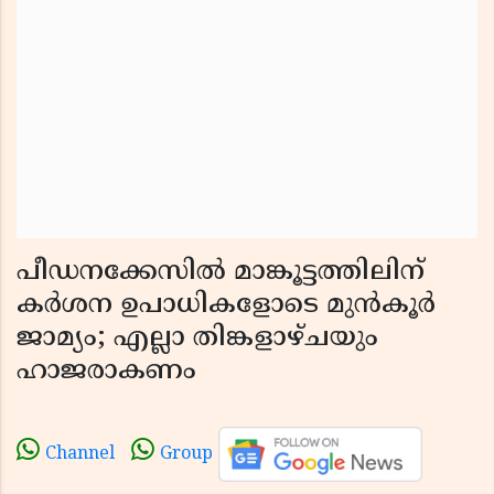
പീഡനക്കേസിൽ മാങ്കൂട്ടത്തിലിന്
കർശന ഉപാധികളോടെ മുൻകൂർ
ജാമ്യം; എല്ലാ തിങ്കളാഴ്ചയും
ഹാജരാകണം
Channel
Group