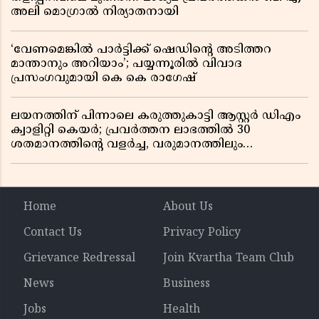
അലി മൊഗ്രാൽ നിര്യാതനായി
‘വേണമെങ്കിൽ പാർട്ടിക്ക് ഷെഡിൻ്റെ അടിത്തറ
മാന്താനും അറിയാം’; പയ്യന്നൂരിൽ വിവാദ
പ്രസംഗവുമായി കെ കെ രാഗേഷ്
ലയനത്തിന് പിന്നാലെ കരുത്തുകാട്ടി ആസ്റ്റർ ഡിഎം
ക്വാളിറ്റി കെയർ; പ്രവർത്തന ലാഭത്തിൽ 30
ശതമാനത്തിൻ്റെ വളർച്ച, വരുമാനത്തിലും
ലാഭത്തിലും വൻ കുതിപ്പ് രേഖപ്പെടുത്തി ആദ്യ പാദ
റിപ്പോർട്ട് പുറത്ത്
Home
About Us
Contact Us
Privacy Policy
Grievance Redressal
Join Kvartha Team Club
News
Business
Jobs
Health