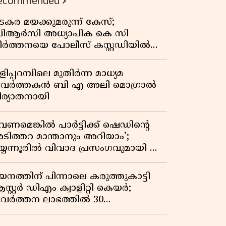
ecommended
കുതിപ്പ് രേഖപ്പെടുത്തി ആദ്യ പാദ
റിപ്പോർട്ട് പുറത്ത്
ടകര മയക്കുമരുന്ന് കേസ്;
ിആർസി അധ്യാപിക കെ സി
ീർത്തനയെ പോലീസ് കസ്റ്റഡിയിൽ
ട്ടു
ിപ്പറമ്പിലെ മുതിർന്ന മാധ്യമ
്രവർത്തകൻ ബി എ അലി മൊഗ്രാൽ
ിര്യാതനായി
വേണമെങ്കിൽ പാർട്ടിക്ക് ഷെഡിൻ്റെ
ടിത്തറ മാന്താനും അറിയാം’;
യ്യന്നൂരിൽ വിവാദ പ്രസംഗവുമായി കെ
െ രാഗേഷ്
യനത്തിന് പിന്നാലെ കരുത്തുകാട്ടി
സ്റ്റർ ഡിഎം ക്വാളിറ്റി കെയർ;
്രവർത്തന ലാഭത്തിൽ 30
തമാനത്തിൻ്റെ വളർച്ച,
രുമാനത്തിലും ലാഭത്തിലും വൻ