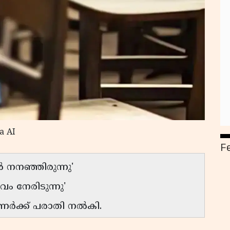
a AI
F
ിൽ നനഞ്ഞിരുന്നു'
വം നേരിടുന്നു'
ഷണർക്ക് പരാതി നൽകി.