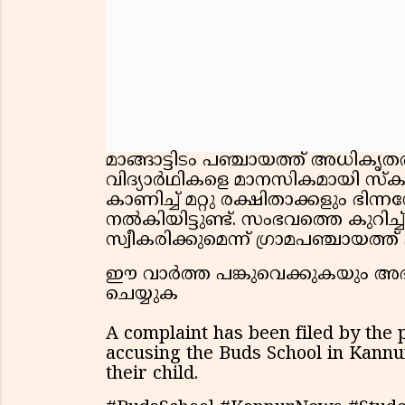
മാങ്ങാട്ടിടം പഞ്ചായത്ത് അധികൃതർ
വിദ്യാർഥികളെ മാനസികമായി സ്കൂൾ 
കാണിച്ച് മറ്റു രക്ഷിതാക്കളും ഭി
നൽകിയിട്ടുണ്ട്. സംഭവത്തെ കുറിച്ച
സ്വീകരിക്കുമെന്ന് ഗ്രാമപഞ്ചായത്
ഈ വാർത്ത പങ്കുവെക്കുകയും അഭി
ചെയ്യുക
A complaint has been filed by the p
accusing the Buds School in Kannu
their child.