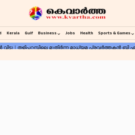
d
Kerala
Gulf
Business
Jobs
Health
Sports & Games