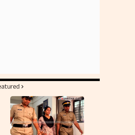
eatured