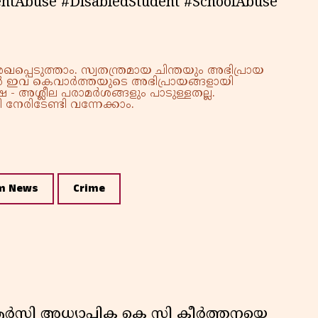
ntAbuse #DisabledStudent #SchoolAbuse
്പെടുത്താം. സ്വതന്ത്രമായ ചിന്തയും അഭിപ്രായ
്നാൽ ഇവ കെവാർത്തയുടെ അഭിപ്രായങ്ങളായി
 - അശ്ലീല പരാമർശങ്ങളും പാടുള്ളതല്ല.
നേരിടേണ്ടി വന്നേക്കാം.
m News
Crime
ിആർസി അധ്യാപിക കെ സി കീർത്തനയെ