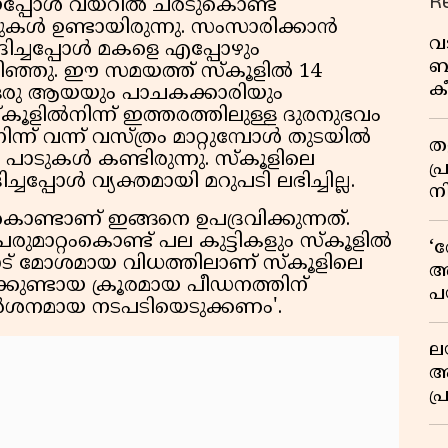
R
ിയപ്പോൾ വയറിൽ ചരടുകൊണ്ട്
ാടുകൾ ഉണ്ടായിരുന്നു. സംസാരിക്കാൻ
വ
ോദിച്ചപ്പോൾ മകളെ എപ്പോഴും
ബ
ിഞ്ഞു. ഈ സമയത്ത് സ്‌കൂളിൽ 14
ക
ും ഒരു ആയയും പാചകക്കാരിയും
വി
്‌കൂളിൽനിന്ന് ഇത്തരത്തിലുള്ള ദുരനുഭവം
നിന്ന് വന്ന് വസ്ത്രം മാറ്റുമ്പോൾ തുടയിൽ
തള
ത പാടുകൾ കണ്ടിരുന്നു. സ്കൂളിലെ
പ
ചപ്പോൾ വ്യക്തമായി മറുപടി ലഭിച്ചില്ല.
ന
ൊണ്ടാണ് ഇങ്ങനെ ഉപദ്രവിക്കുന്നത്.
രുമാറ്റംകൊണ്ട് പല കുട്ടികളും സ്കൂളിൽ
‘
ികളോട് മോശമായ വിധത്തിലാണ് സ്കൂളിലെ
അ
്കുണ്ടായ ക്രൂരമായ പീഡനത്തിന്
പ
ർശനമായ നടപടിയെടുക്കണം'.
ക
ല
ആ
പ
ശ
വ