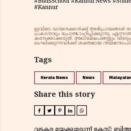
#BudsSchool #KannurNews #Stude
#Kannur
ഇവിടെ വായനക്കാർക്ക് അഭിപ്രായങ്ങൾ രേഖപ
പ്രകടനവും പ്രോത്സാഹിപ്പിക്കുന്നു. എന
കണക്കാക്കരുത്. അധിക്ഷേപങ്ങളും വിദ്വേഷ
ലംഘിക്കുന്നവർക്ക് ശക്തമായ നിയമനടപടി 
Tags
Kerala News
News
Malayala
Share this story
വടകര മയക്കുമരുന്ന് കേസ്; ബ