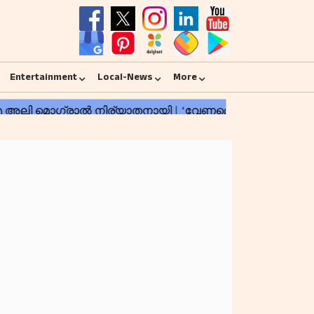
Entertainment
Local-News
More