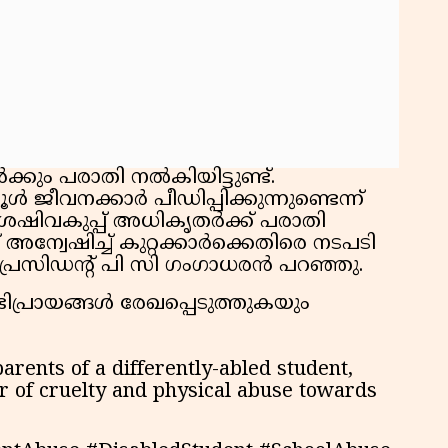
കു
റി
ക്കും പരാതി നൽകിയിട്ടുണ്ട്.
ജീവനക്കാർ പീഡിപ്പിക്കുന്നുണ്ടെന്ന്
ന്നശേഷിവകുപ്പ് അധികൃതർക്ക് പരാതി
് അന്വേഷിച്ച് കുറ്റക്കാർക്കെതിരെ നടപടി
ത് പ്രസിഡൻ്റ് പി സി ഗംഗാധരൻ പറഞ്ഞു.
പ്രായങ്ങൾ രേഖപ്പെടുത്തുകയും
arents of a differently-abled student,
r of cruelty and physical abuse towards