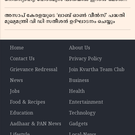
ധാരണ, തടസ്സമായി യുഎസ് ഭീഷണി
അസാപ് കേരളയുടെ ‘ലാബ് ഓൺ വീൽസ്’ പദ്ധതി
മുഖ്യമന്ത്രി വി ഡി സതീശൻ ഉദ്ഘാടനം ചെയ്യും
Home
About Us
Contact Us
Privacy Policy
Grievance Redressal
Join Kvartha Team Club
News
Business
Jobs
Health
Food & Recipes
Entertainment
Education
Technology
Aadhaar & PAN News
Gadgets
Lifestyle
Local-News