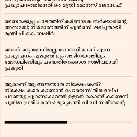
പ്രഖ്യാപനത്തിനെതിരെ മന്ത്രി മോൻസ് ജോസഫ്
ബൈരക്കുപ്പ പാലത്തിന് കർണാടക സർക്കാരിൻ്റെ
അനുമതി; നിർമാണത്തിന് എൻഒസി ലഭിച്ചതായി
മന്ത്രി പി കെ ബഷീർ
ഞാൻ ഒരു രോഗിയല്ല, പോരാളിയാണ് എന്ന
പ്രഖ്യാപനം; എഴുത്തിലും അഭിനയത്തിലും
മോഡലിങ്ങിലും പഴയതിനേക്കാൾ സജീവമായി
പ്രകൃതി
ആരാണ് ആ അജ്ഞാത നിക്ഷേപകൻ?
നിക്ഷേപകരെ കാണാൻ പോയെന്ന് തിങ്കളാഴ്ച
പറഞ്ഞു; എറണാകുളത്ത് ഉള്ളത് കൊണ്ട് കണ്ടെന്ന്
പുതിയ പ്രതികരണം! മുഖ്യമന്ത്രി വി ഡി സതീശന്റെ
മറ്റൊരു യു-ടേൺ കൂടി വിവാദമാകുമ്പോൾ