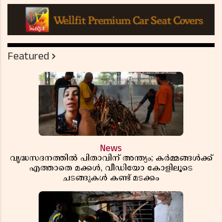
Featured
News
വൃദ്ധസദനത്തിൽ പിതാവിന് അന്ത്യം; കർമ്മങ്ങൾക്ക്
എത്താതെ മക്കൾ, വീഡിയോ കോളിലൂടെ
ചടങ്ങുകൾ കണ്ട് മടക്കം