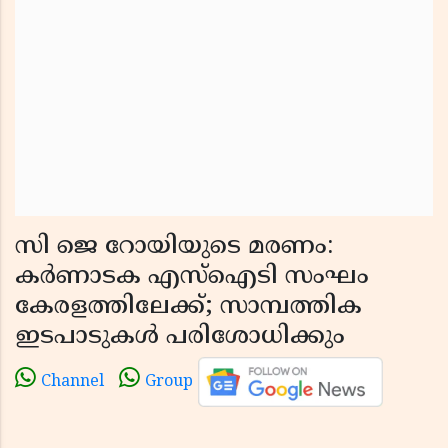
സി ജെ റോയിയുടെ മരണം:
കർണാടക എസ്ഐടി സംഘം
കേരളത്തിലേക്ക്; സാമ്പത്തിക
ഇടപാടുകൾ പരിശോധിക്കും
Channel
Group