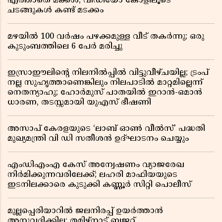
എത്താതെ മക്കൾ, വീഡിയോ കോളിലൂടെ
ചടങ്ങുകൾ കണ്ട് മടക്കം
മഴയിൽ 100 വർഷം പഴക്കമുള്ള വീട് തകർന്നു; ഒരു
കുടുംബത്തിലെ 6 പേർ മരിച്ചു
ഇസ്രാഈലിന്റെ നിലനിൽപ്പിൽ വിട്ടുവീഴ്ചയില്ല; ട്രംപ്
നല്ല സുഹൃത്താണെങ്കിലും നിലപാടിൽ മാറ്റമില്ലെന്ന്
നെതന്യാഹു; ഹോർമുസ് പാതയിൽ ഇറാൻ-ഒമാൻ
ധാരണ, തടസ്സമായി യുഎസ് ഭീഷണി
അസാപ് കേരളയുടെ ‘ലാബ് ഓൺ വീൽസ്’ പദ്ധതി
മുഖ്യമന്ത്രി വി ഡി സതീശൻ ഉദ്ഘാടനം ചെയ്യും
എംഡിഎംഎ കേസ് അന്വേഷണം വ്യാജരേഖ
നിർമിക്കുന്നവരിലേക്ക്; ലഹരി മാഫിയയുടെ
ഇടനിലക്കാരെ കുടുക്കി കണ്ണൂർ സിറ്റി പൊലീസ്
മുല്ലപ്പെരിയാറിൽ ജലനിരപ്പ് ഉയർത്താൻ
അനുവദിക്കില്ല; തമിഴ്നാട് ബജറ്റ്