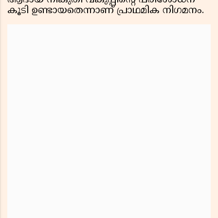
ആദായ നികുതി വകുപ്പിന്റെ പരിശോധന
കൂടി ഉണ്ടായതെന്നാണ് പ്രാഥമിക നിഗമനം.