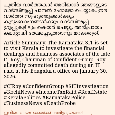
പുതിയ വാർത്തകൾ അറിയാൻ ഞങ്ങളുടെ
വാട്സ്ആപ്പ് ചാനൽ ഫോളോ ചെയ്യുക. ഈ
വാർത്ത സുഹൃത്തുക്കൾക്കും
കുടുംബാംഗങ്ങൾക്കും വാട്സ്ആപ്പ്
ഗ്രൂപ്പുകളിലും ഷെയർ ചെയ്യൂ. അഭിപ്രായം
കമന്റായി രേഖപ്പെടുത്താനും മറക്കരുത്.
Article Summary: The Karnataka SIT is set
to visit Kerala to investigate the financial
dealings and business associates of the late
CJ Roy, Chairman of Confident Group. Roy
allegedly committed death during an IT
raid at his Bengaluru office on January 30,
2026.
#CJRoy #ConfidentGroup #SITInvestigation
#KochiNews #IncomeTaxRaid #RealEstate
#KeralaPolitics #KarnatakaPolice
#BusinessNews #DeathProbe
ഇവിടെ വായനക്കാർക്ക് അഭിപ്രായങ്ങൾ