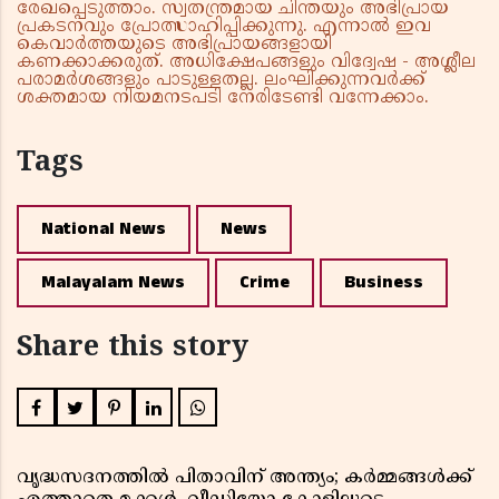
രേഖപ്പെടുത്താം. സ്വതന്ത്രമായ ചിന്തയും അഭിപ്രായ
പ്രകടനവും പ്രോത്സാഹിപ്പിക്കുന്നു. എന്നാൽ ഇവ
കെവാർത്തയുടെ അഭിപ്രായങ്ങളായി
കണക്കാക്കരുത്. അധിക്ഷേപങ്ങളും വിദ്വേഷ - അശ്ലീല
പരാമർശങ്ങളും പാടുള്ളതല്ല. ലംഘിക്കുന്നവർക്ക്
ശക്തമായ നിയമനടപടി നേരിടേണ്ടി വന്നേക്കാം.
Tags
National News
News
Malayalam News
Crime
Business
Share this story
വൃദ്ധസദനത്തിൽ പിതാവിന് അന്ത്യം; കർമ്മങ്ങൾക്ക്