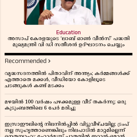
Education
അസാപ് കേരളയുടെ ‘ലാബ് ഓൺ വീൽസ്’ പദ്ധതി
മുഖ്യമന്ത്രി വി ഡി സതീശൻ ഉദ്ഘാടനം ചെയ്യും
Recommended
വൃദ്ധസദനത്തിൽ പിതാവിന് അന്ത്യം; കർമ്മങ്ങൾക്ക്
എത്താതെ മക്കൾ, വീഡിയോ കോളിലൂടെ
ചടങ്ങുകൾ കണ്ട് മടക്കം
മഴയിൽ 100 വർഷം പഴക്കമുള്ള വീട് തകർന്നു; ഒരു
കുടുംബത്തിലെ 6 പേർ മരിച്ചു
ഇസ്രാഈലിന്റെ നിലനിൽപ്പിൽ വിട്ടുവീഴ്ചയില്ല; ട്രംപ്
നല്ല സുഹൃത്താണെങ്കിലും നിലപാടിൽ മാറ്റമില്ലെന്ന്
നെതന്യാഹു; ഹോർമുസ് പാതയിൽ ഇറാൻ-ഒമാൻ