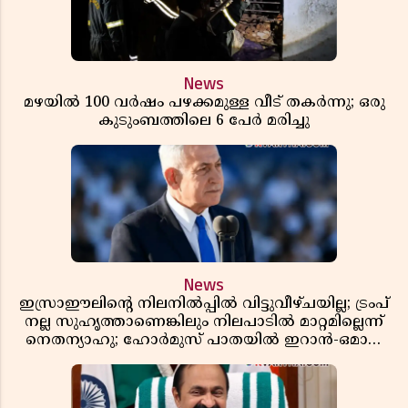
News
മഴയിൽ 100 വർഷം പഴക്കമുള്ള വീട് തകർന്നു; ഒരു
കുടുംബത്തിലെ 6 പേർ മരിച്ചു
News
ഇസ്രാഈലിന്റെ നിലനിൽപ്പിൽ വിട്ടുവീഴ്ചയില്ല; ട്രംപ്
നല്ല സുഹൃത്താണെങ്കിലും നിലപാടിൽ മാറ്റമില്ലെന്ന്
നെതന്യാഹു; ഹോർമുസ് പാതയിൽ ഇറാൻ-ഒമാൻ
ധാരണ, തടസ്സമായി യുഎസ് ഭീഷണി