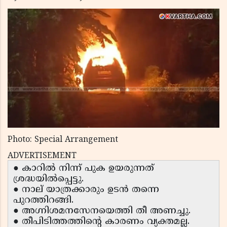
Photo: Special Arrangement
ADVERTISEMENT
● കാറിൽ നിന്ന് പുക ഉയരുന്നത്
ശ്രദ്ധയിൽപ്പെട്ടു.
● നാല് യാത്രക്കാരും ഉടൻ തന്നെ
പുറത്തിറങ്ങി.
● അഗ്നിശമനസേനയെത്തി തീ അണച്ചു.
● തീപിടിത്തത്തിന്റെ കാരണം വ്യക്തമല്ല.