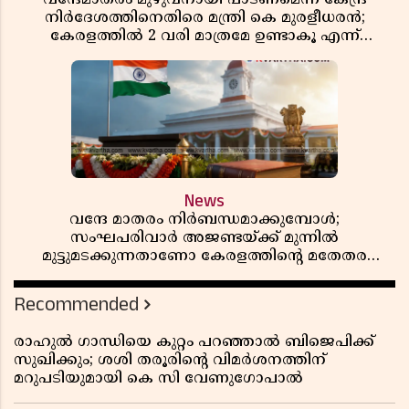
നിർദേശത്തിനെതിരെ മന്ത്രി കെ മുരളീധരൻ;
കേരളത്തിൽ 2 വരി മാത്രമേ ഉണ്ടാകൂ എന്ന്
പ്രതികരണം
News
വന്ദേ മാതരം നിർബന്ധമാക്കുമ്പോൾ;
സംഘപരിവാർ അജണ്ടയ്ക്ക് മുന്നിൽ
മുട്ടുമടക്കുന്നതാണോ കേരളത്തിന്റെ മതേതര
പാരമ്പര്യം?
Recommended
രാഹുൽ ഗാന്ധിയെ കുറ്റം പറഞ്ഞാൽ ബിജെപിക്ക്
സുഖിക്കും; ശശി തരൂരിന്റെ വിമർശനത്തിന്
മറുപടിയുമായി കെ സി വേണുഗോപാൽ