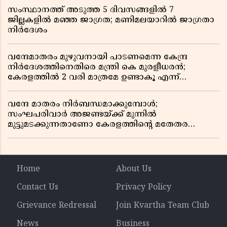
സംസ്ഥാനത്ത് അടുത്ത 5 ദിവസങ്ങളിൽ 7
ജില്ലകളിൽ മഞ്ഞ ജാഗ്രത; മണിമലയാറിൽ ജാഗ്രതാ
നിർദേശം
വന്ദേമാതരം മുഴുവനായി പാടണമെന്ന കേന്ദ്ര
നിർദേശത്തിനെതിരെ മന്ത്രി കെ മുരളീധരൻ;
കേരളത്തിൽ 2 വരി മാത്രമേ ഉണ്ടാകൂ എന്ന്
പ്രതികരണം
വന്ദേ മാതരം നിർബന്ധമാക്കുമ്പോൾ;
സംഘപരിവാർ അജണ്ടയ്ക്ക് മുന്നിൽ
മുട്ടുമടക്കുന്നതാണോ കേരളത്തിന്റെ മതേതര
പാരമ്പര്യം?
Home
About Us
Contact Us
Privacy Policy
Grievance Redressal
Join Kvartha Team Club
News
Business