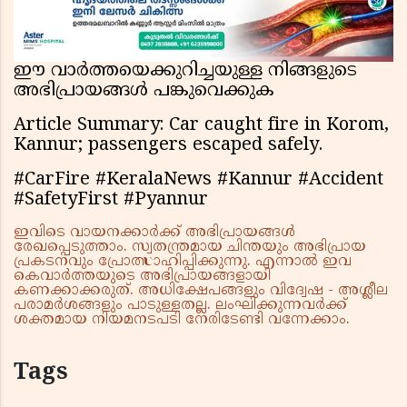
ഈ വാർത്തയെക്കുറിച്ചയുള്ള നിങ്ങളുടെ
അഭിപ്രായങ്ങൾ പങ്കുവെക്കുക
Article Summary: Car caught fire in Korom,
Kannur; passengers escaped safely.
#CarFire #KeralaNews #Kannur #Accident
#SafetyFirst #Pyannur
ഇവിടെ വായനക്കാർക്ക് അഭിപ്രായങ്ങൾ
രേഖപ്പെടുത്താം. സ്വതന്ത്രമായ ചിന്തയും അഭിപ്രായ
പ്രകടനവും പ്രോത്സാഹിപ്പിക്കുന്നു. എന്നാൽ ഇവ
കെവാർത്തയുടെ അഭിപ്രായങ്ങളായി
കണക്കാക്കരുത്. അധിക്ഷേപങ്ങളും വിദ്വേഷ - അശ്ലീല
പരാമർശങ്ങളും പാടുള്ളതല്ല. ലംഘിക്കുന്നവർക്ക്
ശക്തമായ നിയമനടപടി നേരിടേണ്ടി വന്നേക്കാം.
Tags