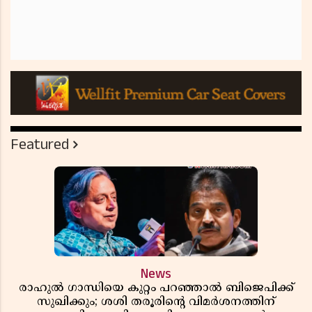
Featured
News
രാഹുൽ ഗാന്ധിയെ കുറ്റം പറഞ്ഞാൽ ബിജെപിക്ക്
സുഖിക്കും; ശശി തരൂരിന്റെ വിമർശനത്തിന്