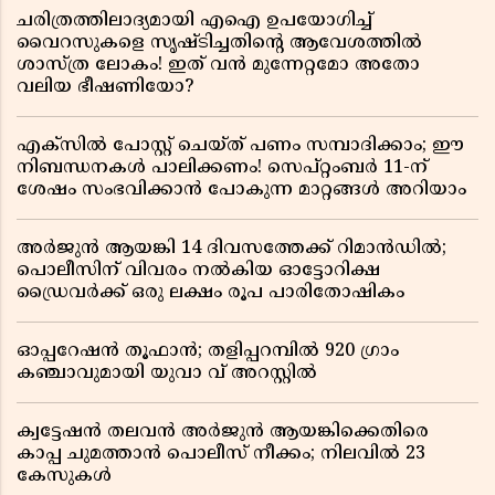
ചരിത്രത്തിലാദ്യമായി എഐ ഉപയോഗിച്ച്
വൈറസുകളെ സൃഷ്ടിച്ചതിന്റെ ആവേശത്തിൽ
ശാസ്ത്ര ലോകം! ഇത് വൻ മുന്നേറ്റമോ അതോ
വലിയ ഭീഷണിയോ?
എക്സിൽ പോസ്റ്റ് ചെയ്ത് പണം സമ്പാദിക്കാം; ഈ
നിബന്ധനകൾ പാലിക്കണം! സെപ്റ്റംബർ 11-ന്
ശേഷം സംഭവിക്കാൻ പോകുന്ന മാറ്റങ്ങൾ അറിയാം
അർജുൻ ആയങ്കി 14 ദിവസത്തേക്ക് റിമാൻഡിൽ;
പൊലീസിന് വിവരം നൽകിയ ഓട്ടോറിക്ഷ
ഡ്രൈവർക്ക് ഒരു ലക്ഷം രൂപ പാരിതോഷികം
ഓപ്പറേഷൻ തൂഫാൻ; തളിപ്പറമ്പിൽ 920 ഗ്രാം
കഞ്ചാവുമായി യുവാ വ് അറസ്റ്റിൽ
ക്വട്ടേഷൻ തലവൻ അർജുൻ ആയങ്കിക്കെതിരെ
കാപ്പ ചുമത്താൻ പൊലീസ് നീക്കം; നിലവിൽ 23
കേസുകൾ