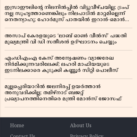
ഇസ്രാഈലിന്റെ നിലനിൽപ്പിൽ വിട്ടുവീഴ്ചയില്ല; ട്രംപ്
നല്ല സുഹൃത്താണെങ്കിലും നിലപാടിൽ മാറ്റമില്ലെന്ന്
നെതന്യാഹു; ഹോർമുസ് പാതയിൽ ഇറാൻ-ഒമാൻ
ധാരണ, തടസ്സമായി യുഎസ് ഭീഷണി
അസാപ് കേരളയുടെ ‘ലാബ് ഓൺ വീൽസ്’ പദ്ധതി
മുഖ്യമന്ത്രി വി ഡി സതീശൻ ഉദ്ഘാടനം ചെയ്യും
എംഡിഎംഎ കേസ് അന്വേഷണം വ്യാജരേഖ
നിർമിക്കുന്നവരിലേക്ക്; ലഹരി മാഫിയയുടെ
ഇടനിലക്കാരെ കുടുക്കി കണ്ണൂർ സിറ്റി പൊലീസ്
മുല്ലപ്പെരിയാറിൽ ജലനിരപ്പ് ഉയർത്താൻ
അനുവദിക്കില്ല; തമിഴ്നാട് ബജറ്റ്
പ്രഖ്യാപനത്തിനെതിരെ മന്ത്രി മോൻസ് ജോസഫ്
Home
About Us
Contact Us
Privacy Policy