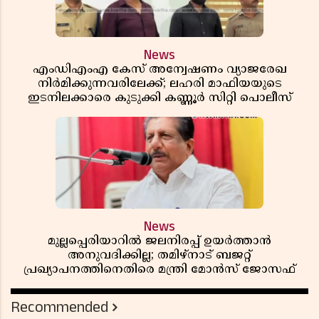
News
എംഡിഎംഎ കേസ് അന്വേഷണം വ്യാജരേഖ
നിർമിക്കുന്നവരിലേക്ക്; ലഹരി മാഫിയയുടെ
ഇടനിലക്കാരെ കുടുക്കി കണ്ണൂർ സിറ്റി പൊലീസ്
News
മുല്ലപ്പെരിയാറിൽ ജലനിരപ്പ് ഉയർത്താൻ
അനുവദിക്കില്ല; തമിഴ്നാട് ബജറ്റ്
പ്രഖ്യാപനത്തിനെതിരെ മന്ത്രി മോൻസ് ജോസഫ്
Recommended