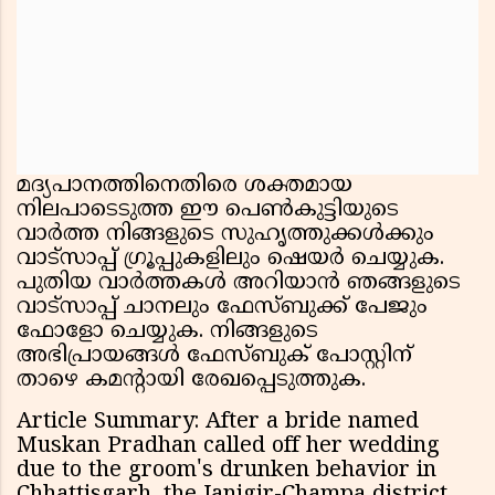
മദ്യപാനത്തിനെതിരെ ശക്തമായ
നിലപാടെടുത്ത ഈ പെൺകുട്ടിയുടെ
വാർത്ത നിങ്ങളുടെ സുഹൃത്തുക്കൾക്കും
വാട്സാപ്പ് ഗ്രൂപ്പുകളിലും ഷെയർ ചെയ്യുക.
പുതിയ വാർത്തകൾ അറിയാൻ ഞങ്ങളുടെ
വാട്സാപ്പ് ചാനലും ഫേസ്ബുക്ക് പേജും
ഫോളോ ചെയ്യുക. നിങ്ങളുടെ
അഭിപ്രായങ്ങൾ ഫേസ്ബുക് പോസ്റ്റിന്
താഴെ കമൻ്റായി രേഖപ്പെടുത്തുക.
Article Summary: After a bride named
Muskan Pradhan called off her wedding
due to the groom's drunken behavior in