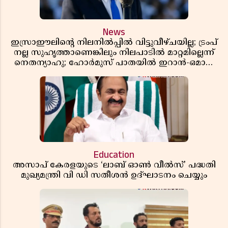
News
ഇസ്രാഈലിന്റെ നിലനിൽപ്പിൽ വിട്ടുവീഴ്ചയില്ല; ട്രംപ്
നല്ല സുഹൃത്താണെങ്കിലും നിലപാടിൽ മാറ്റമില്ലെന്ന്
നെതന്യാഹു; ഹോർമുസ് പാതയിൽ ഇറാൻ-ഒമാൻ
ധാരണ, തടസ്സമായി യുഎസ് ഭീഷണി
Education
അസാപ് കേരളയുടെ ‘ലാബ് ഓൺ വീൽസ്’ പദ്ധതി
മുഖ്യമന്ത്രി വി ഡി സതീശൻ ഉദ്ഘാടനം ചെയ്യും