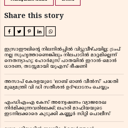
Share this story
ഇസ്രാഈലിന്റെ നിലനിൽപ്പിൽ വിട്ടുവീഴ്ചയില്ല; ട്രംപ്
നല്ല സുഹൃത്താണെങ്കിലും നിലപാടിൽ മാറ്റമില്ലെന്ന്
നെതന്യാഹു; ഹോർമുസ് പാതയിൽ ഇറാൻ-ഒമാൻ
ധാരണ, തടസ്സമായി യുഎസ് ഭീഷണി
അസാപ് കേരളയുടെ ‘ലാബ് ഓൺ വീൽസ്’ പദ്ധതി
മുഖ്യമന്ത്രി വി ഡി സതീശൻ ഉദ്ഘാടനം ചെയ്യും
എംഡിഎംഎ കേസ് അന്വേഷണം വ്യാജരേഖ
നിർമിക്കുന്നവരിലേക്ക്; ലഹരി മാഫിയയുടെ
ഇടനിലക്കാരെ കുടുക്കി കണ്ണൂർ സിറ്റി പൊലീസ്