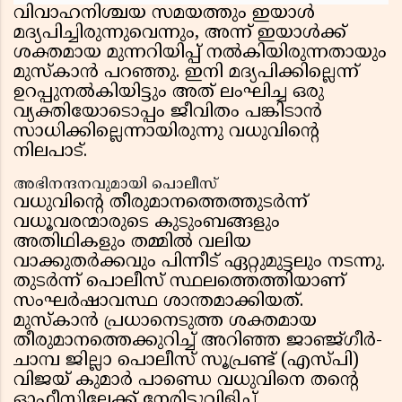
വിവാഹനിശ്ചയ സമയത്തും ഇയാൾ
മദ്യപിച്ചിരുന്നുവെന്നും, അന്ന് ഇയാൾക്ക്
ശക്തമായ മുന്നറിയിപ്പ് നൽകിയിരുന്നതായും
മുസ്‌കാൻ പറഞ്ഞു. ഇനി മദ്യപിക്കില്ലെന്ന്
ഉറപ്പുനൽകിയിട്ടും അത് ലംഘിച്ച ഒരു
വ്യക്തിയോടൊപ്പം ജീവിതം പങ്കിടാൻ
സാധിക്കില്ലെന്നായിരുന്നു വധുവിൻ്റെ
നിലപാട്.
അഭിനന്ദനവുമായി പൊലീസ്
വധുവിൻ്റെ തീരുമാനത്തെത്തുടർന്ന്
വധൂവരന്മാരുടെ കുടുംബങ്ങളും
അതിഥികളും തമ്മിൽ വലിയ
വാക്കുതർക്കവും പിന്നീട് ഏറ്റുമുട്ടലും നടന്നു.
തുടർന്ന് പൊലീസ് സ്ഥലത്തെത്തിയാണ്
സംഘർഷാവസ്ഥ ശാന്തമാക്കിയത്.
മുസ്‌കാൻ പ്രധാനെടുത്ത ശക്തമായ
തീരുമാനത്തെക്കുറിച്ച് അറിഞ്ഞ ജാഞ്ജ്ഗീർ-
ചാമ്പ ജില്ലാ പൊലീസ് സൂപ്രണ്ട് (എസ്പി)
വിജയ് കുമാർ പാണ്ഡെ വധുവിനെ തൻ്റെ
ഓഫീസിലേക്ക് നേരിട്ടുവിളിച്ച്