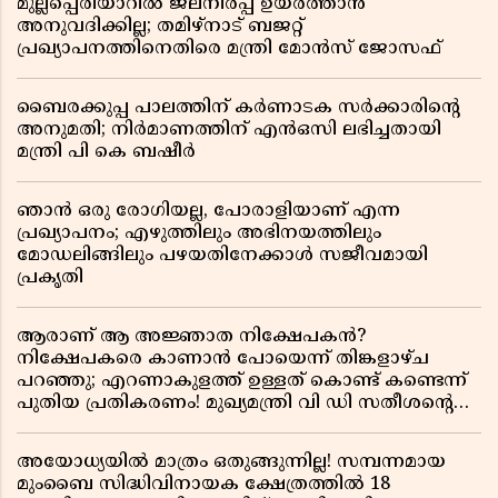
മുല്ലപ്പെരിയാറിൽ ജലനിരപ്പ് ഉയർത്താൻ
അനുവദിക്കില്ല; തമിഴ്നാട് ബജറ്റ്
പ്രഖ്യാപനത്തിനെതിരെ മന്ത്രി മോൻസ് ജോസഫ്
ബൈരക്കുപ്പ പാലത്തിന് കർണാടക സർക്കാരിൻ്റെ
അനുമതി; നിർമാണത്തിന് എൻഒസി ലഭിച്ചതായി
മന്ത്രി പി കെ ബഷീർ
ഞാൻ ഒരു രോഗിയല്ല, പോരാളിയാണ് എന്ന
പ്രഖ്യാപനം; എഴുത്തിലും അഭിനയത്തിലും
മോഡലിങ്ങിലും പഴയതിനേക്കാൾ സജീവമായി
പ്രകൃതി
ആരാണ് ആ അജ്ഞാത നിക്ഷേപകൻ?
നിക്ഷേപകരെ കാണാൻ പോയെന്ന് തിങ്കളാഴ്ച
പറഞ്ഞു; എറണാകുളത്ത് ഉള്ളത് കൊണ്ട് കണ്ടെന്ന്
പുതിയ പ്രതികരണം! മുഖ്യമന്ത്രി വി ഡി സതീശന്റെ
മറ്റൊരു യു-ടേൺ കൂടി വിവാദമാകുമ്പോൾ
അയോധ്യയിൽ മാത്രം ഒതുങ്ങുന്നില്ല! സമ്പന്നമായ
മുംബൈ സിദ്ധിവിനായക ക്ഷേത്രത്തിൽ 18