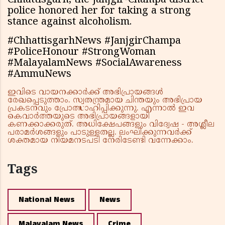
Chhattisgarh, the Janjgir-Champa district
police honored her for taking a strong
stance against alcoholism.
#ChhattisgarhNews #JanjgirChampa
#PoliceHonour #StrongWoman
#MalayalamNews #SocialAwareness
#AmmuNews
ഇവിടെ വായനക്കാർക്ക് അഭിപ്രായങ്ങൾ
രേഖപ്പെടുത്താം. സ്വതന്ത്രമായ ചിന്തയും അഭിപ്രായ
പ്രകടനവും പ്രോത്സാഹിപ്പിക്കുന്നു. എന്നാൽ ഇവ
കെവാർത്തയുടെ അഭിപ്രായങ്ങളായി
കണക്കാക്കരുത്. അധിക്ഷേപങ്ങളും വിദ്വേഷ - അശ്ലീല
പരാമർശങ്ങളും പാടുള്ളതല്ല. ലംഘിക്കുന്നവർക്ക്
ശക്തമായ നിയമനടപടി നേരിടേണ്ടി വന്നേക്കാം.
Tags
National News
News
Malayalam News
Crime