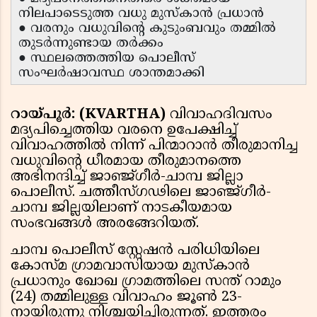
നിലപാടെടുത്ത വധു മുസ്‌കാൻ പ്രധാൻ
● വരനും വധുവിന്റെ കുടുംബവും തമ്മിൽ
തുടർന്നുണ്ടായ തർക്കം
● സ്ഥലത്തെത്തിയ പൊലീസ്
സംഘർഷാവസ്ഥ ശാന്തമാക്കി
റായ്‌പൂർ: (KVARTHA)
വിവാഹദിവസം
മദ്യപിച്ചെത്തിയ വരനെ ഉപേക്ഷിച്ച്
വിവാഹത്തിൽ നിന്ന് പിന്മാറാൻ തീരുമാനിച്ച
വധുവിൻ്റെ ധീരമായ തീരുമാനത്തെ
അഭിനന്ദിച്ച് ജാഞ്ജ്ഗീർ-ചാമ്പ ജില്ലാ
പൊലീസ്. ചത്തീസ്ഗഢിലെ ജാഞ്ജ്ഗീർ-
ചാമ്പ ജില്ലയിലാണ് നാടകീയമായ
സംഭവങ്ങൾ അരങ്ങേറിയത്.
ചാമ്പ പൊലീസ് സ്റ്റേഷൻ പരിധിയിലെ
കോസ്‌മ ഗ്രാമവാസിയായ മുസ്‌കാൻ
പ്രധാനും ഖോഖ ഗ്രാമത്തിലെ സന്ത് റാമും
(24) തമ്മിലുള്ള വിവാഹം ജൂൺ 23-
നായിരുന്നു നിശ്ചയിച്ചിരുന്നത്. ഇത്തരം