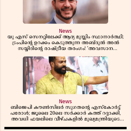
News
യു എസ് സെനറ്റിലേക്ക് ആദ്യ മുസ്ലിം സ്ഥാനാർത്ഥി;
ട്രംപിന്റെ ഉറക്കം കെടുത്തുന്ന അബ്ദുൽ അൽ
സയ്യിദിന്റെ രാഷ്ട്രീയ തരംഗം! 'അവസാന
റിപ്പബ്ലിക്കൻ പ്രസിഡന്റാകുമോ ട്രംപ്?'
News
ബിജെപി കൗൺസിലർ സുഗതന്റെ എസ്‌കോർട്ട്
പരോൾ; ജൂലൈ 20ലെ സർക്കാർ കത്ത് റദ്ദാക്കി,
അവധി ഫയലിലെ വീഴ്ചകളിൽ മുഖ്യമന്ത്രിയുടെ
ഓഫീസ് അന്വേഷണത്തിന് ഉത്തരവിട്ടു