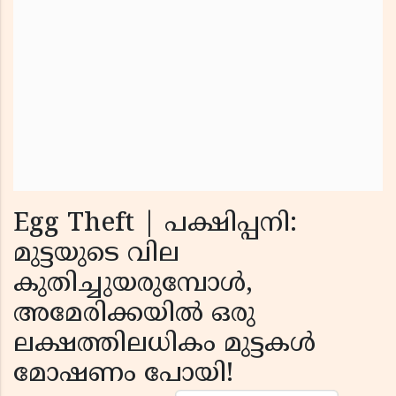
Egg Theft | പക്ഷിപ്പനി:
മുട്ടയുടെ വില
കുതിച്ചുയരുമ്പോൾ,
അമേരിക്കയിൽ ഒരു
ലക്ഷത്തിലധികം മുട്ടകൾ
മോഷണം പോയി!