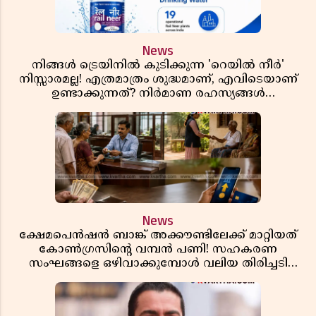
News
നിങ്ങൾ ട്രെയിനിൽ കുടിക്കുന്ന 'റെയിൽ നീർ'
നിസ്സാരമല്ല! എത്രമാത്രം ശുദ്ധമാണ്, എവിടെയാണ്
ഉണ്ടാക്കുന്നത്? നിർമാണ രഹസ്യങ്ങൾ
അത്ഭുതപ്പെടുത്തും
News
ക്ഷേമപെൻഷൻ ബാങ്ക് അക്കൗണ്ടിലേക്ക് മാറ്റിയത്
കോൺഗ്രസിന്റെ വമ്പൻ പണി! സഹകരണ
സംഘങ്ങളെ ഒഴിവാക്കുമ്പോൾ വലിയ തിരിച്ചടി
സിപിഎമ്മിന്? നഷ്ടമാകുന്നത് ജനകീയ അടിത്തറ!