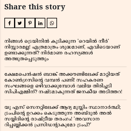
Share this story
നിങ്ങൾ ട്രെയിനിൽ കുടിക്കുന്ന 'റെയിൽ നീർ'
നിസ്സാരമല്ല! എത്രമാത്രം ശുദ്ധമാണ്, എവിടെയാണ്
ഉണ്ടാക്കുന്നത്? നിർമാണ രഹസ്യങ്ങൾ
അത്ഭുതപ്പെടുത്തും
ക്ഷേമപെൻഷൻ ബാങ്ക് അക്കൗണ്ടിലേക്ക് മാറ്റിയത്
കോൺഗ്രസിന്റെ വമ്പൻ പണി! സഹകരണ
സംഘങ്ങളെ ഒഴിവാക്കുമ്പോൾ വലിയ തിരിച്ചടി
സിപിഎമ്മിന്? നഷ്ടമാകുന്നത് ജനകീയ അടിത്തറ!
യു എസ് സെനറ്റിലേക്ക് ആദ്യ മുസ്ലിം സ്ഥാനാർത്ഥി;
ട്രംപിന്റെ ഉറക്കം കെടുത്തുന്ന അബ്ദുൽ അൽ
സയ്യിദിന്റെ രാഷ്ട്രീയ തരംഗം! 'അവസാന
റിപ്പബ്ലിക്കൻ പ്രസിഡന്റാകുമോ ട്രംപ്?'