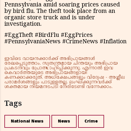
Pennsylvania amid soaring prices caused
by bird flu. The theft took place from an
organic store truck and is under
investigation.
#EggTheft #BirdFlu #EggPrices
#PennsylvaniaNews #CrimeNews #Inflation
ഇവിടെ വായനക്കാർക്ക് അഭിപ്രായങ്ങൾ
രേഖപ്പെടുത്താം. സ്വതന്ത്രമായ ചിന്തയും അഭിപ്രായ
പ്രകടനവും പ്രോത്സാഹിപ്പിക്കുന്നു. എന്നാൽ ഇവ
കെവാർത്തയുടെ അഭിപ്രായങ്ങളായി
കണക്കാക്കരുത്. അധിക്ഷേപങ്ങളും വിദ്വേഷ - അശ്ലീല
പരാമർശങ്ങളും പാടുള്ളതല്ല. ലംഘിക്കുന്നവർക്ക്
ശക്തമായ നിയമനടപടി നേരിടേണ്ടി വന്നേക്കാം.
Tags
National News
News
Crime