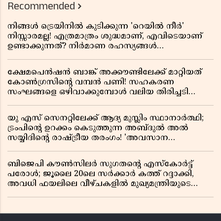
Recommended
നിങ്ങൾ ട്രെയിനിൽ കുടിക്കുന്ന 'റെയിൽ നീർ'
നിസ്സാരമല്ല! എത്രമാത്രം ശുദ്ധമാണ്, എവിടെയാണ്
ഉണ്ടാക്കുന്നത്? നിർമാണ രഹസ്യങ്ങൾ
അത്ഭുതപ്പെടുത്തും
ക്ഷേമപെൻഷൻ ബാങ്ക് അക്കൗണ്ടിലേക്ക് മാറ്റിയത്
കോൺഗ്രസിന്റെ വമ്പൻ പണി! സഹകരണ
സംഘങ്ങളെ ഒഴിവാക്കുമ്പോൾ വലിയ തിരിച്ചടി
സിപിഎമ്മിന്? നഷ്ടമാകുന്നത് ജനകീയ അടിത്തറ!
യു എസ് സെനറ്റിലേക്ക് ആദ്യ മുസ്ലിം സ്ഥാനാർത്ഥി;
ട്രംപിന്റെ ഉറക്കം കെടുത്തുന്ന അബ്ദുൽ അൽ
സയ്യിദിന്റെ രാഷ്ട്രീയ തരംഗം! 'അവസാന
റിപ്പബ്ലിക്കൻ പ്രസിഡന്റാകുമോ ട്രംപ്?'
ബിജെപി കൗൺസിലർ സുഗതന്റെ എസ്‌കോർട്ട്
പരോൾ; ജൂലൈ 20ലെ സർക്കാർ കത്ത് റദ്ദാക്കി,
അവധി ഫയലിലെ വീഴ്ചകളിൽ മുഖ്യമന്ത്രിയുടെ
ഓഫീസ് അന്വേഷണത്തിന് ഉത്തരവിട്ടു