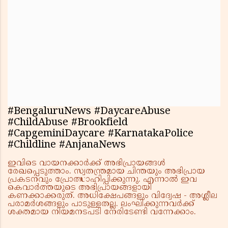
#BengaluruNews #DaycareAbuse
#ChildAbuse #Brookfield
#CapgeminiDaycare #KarnatakaPolice
#Childline #AnjanaNews
ഇവിടെ വായനക്കാർക്ക് അഭിപ്രായങ്ങൾ
രേഖപ്പെടുത്താം. സ്വതന്ത്രമായ ചിന്തയും അഭിപ്രായ
പ്രകടനവും പ്രോത്സാഹിപ്പിക്കുന്നു. എന്നാൽ ഇവ
കെവാർത്തയുടെ അഭിപ്രായങ്ങളായി
കണക്കാക്കരുത്. അധിക്ഷേപങ്ങളും വിദ്വേഷ - അശ്ലീല
പരാമർശങ്ങളും പാടുള്ളതല്ല. ലംഘിക്കുന്നവർക്ക്
ശക്തമായ നിയമനടപടി നേരിടേണ്ടി വന്നേക്കാം.