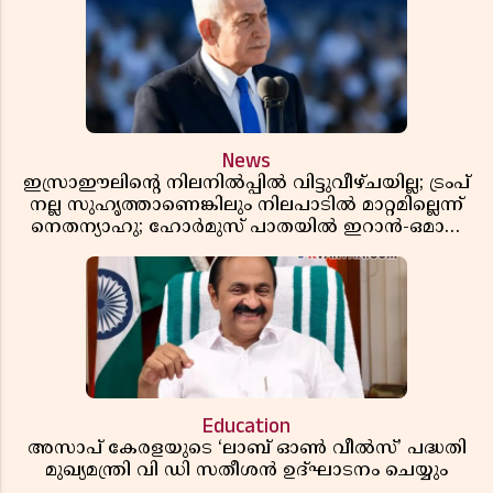
News
ഇസ്രാഈലിന്റെ നിലനിൽപ്പിൽ വിട്ടുവീഴ്ചയില്ല; ട്രംപ്
നല്ല സുഹൃത്താണെങ്കിലും നിലപാടിൽ മാറ്റമില്ലെന്ന്
നെതന്യാഹു; ഹോർമുസ് പാതയിൽ ഇറാൻ-ഒമാൻ
ധാരണ, തടസ്സമായി യുഎസ് ഭീഷണി
Education
അസാപ് കേരളയുടെ ‘ലാബ് ഓൺ വീൽസ്’ പദ്ധതി
മുഖ്യമന്ത്രി വി ഡി സതീശൻ ഉദ്ഘാടനം ചെയ്യും