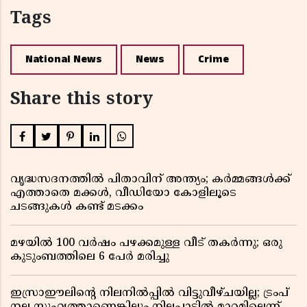
Tags
National News
News
Crime
Share this story
വൃദ്ധസദനത്തിൽ പിതാവിന് അന്ത്യം; കർമ്മങ്ങൾക്ക്
എത്താതെ മക്കൾ, വീഡിയോ കോളിലൂടെ
ചടങ്ങുകൾ കണ്ട് മടക്കം
മഴയിൽ 100 വർഷം പഴക്കമുള്ള വീട് തകർന്നു; ഒരു
കുടുംബത്തിലെ 6 പേർ മരിച്ചു
ഇസ്രാഈലിന്റെ നിലനിൽപ്പിൽ വിട്ടുവീഴ്ചയില്ല; ട്രംപ്