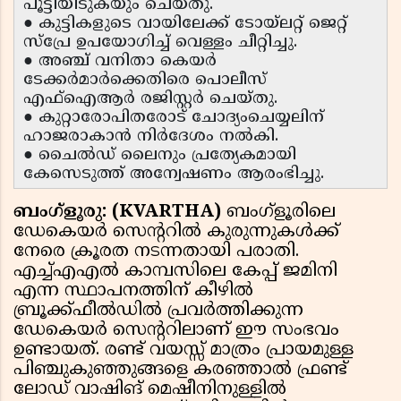
പൂട്ടിയിടുകയും ചെയ്തു.
● കുട്ടികളുടെ വായിലേക്ക് ടോയ്‌ലറ്റ് ജെറ്റ്
സ്പ്രേ ഉപയോഗിച്ച് വെള്ളം ചീറ്റിച്ചു.
● അഞ്ച് വനിതാ കെയർ
ടേക്കർമാർക്കെതിരെ പൊലീസ്
എഫ്ഐആർ രജിസ്റ്റർ ചെയ്തു.
● കുറ്റാരോപിതരോട് ചോദ്യംചെയ്യലിന്
ഹാജരാകാൻ നിർദേശം നൽകി.
● ചൈൽഡ് ലൈനും പ്രത്യേകമായി
കേസെടുത്ത് അന്വേഷണം ആരംഭിച്ചു.
ബംഗ്ളൂരു: (KVARTHA)
ബംഗ്ളൂരിലെ
ഡേകെയർ സെൻ്ററിൽ കുരുന്നുകൾക്ക്
നേരെ ക്രൂരത നടന്നതായി പരാതി.
എച്ച്എഎൽ കാമ്പസിലെ കേപ്പ് ജമിനി
എന്ന സ്ഥാപനത്തിന് കീഴിൽ
ബ്രൂക്ക്ഫീൽഡിൽ പ്രവർത്തിക്കുന്ന
ഡേകെയർ സെൻ്ററിലാണ് ഈ സംഭവം
ഉണ്ടായത്. രണ്ട് വയസ്സ് മാത്രം പ്രായമുള്ള
പിഞ്ചുകുഞ്ഞുങ്ങളെ കരഞ്ഞാൽ ഫ്രണ്ട്
ലോഡ് വാഷിങ് മെഷീനിനുള്ളിൽ