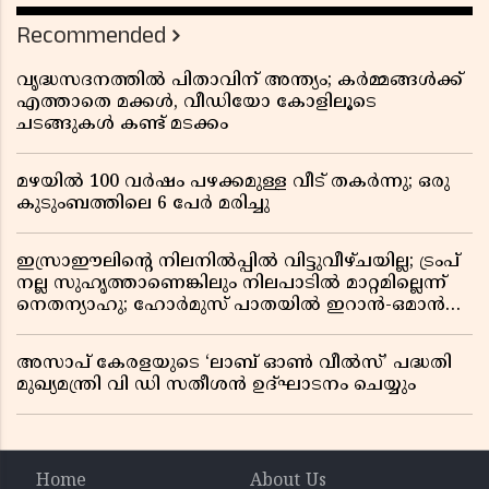
Recommended
വൃദ്ധസദനത്തിൽ പിതാവിന് അന്ത്യം; കർമ്മങ്ങൾക്ക്
എത്താതെ മക്കൾ, വീഡിയോ കോളിലൂടെ
ചടങ്ങുകൾ കണ്ട് മടക്കം
മഴയിൽ 100 വർഷം പഴക്കമുള്ള വീട് തകർന്നു; ഒരു
കുടുംബത്തിലെ 6 പേർ മരിച്ചു
ഇസ്രാഈലിന്റെ നിലനിൽപ്പിൽ വിട്ടുവീഴ്ചയില്ല; ട്രംപ്
നല്ല സുഹൃത്താണെങ്കിലും നിലപാടിൽ മാറ്റമില്ലെന്ന്
നെതന്യാഹു; ഹോർമുസ് പാതയിൽ ഇറാൻ-ഒമാൻ
ധാരണ, തടസ്സമായി യുഎസ് ഭീഷണി
അസാപ് കേരളയുടെ ‘ലാബ് ഓൺ വീൽസ്’ പദ്ധതി
മുഖ്യമന്ത്രി വി ഡി സതീശൻ ഉദ്ഘാടനം ചെയ്യും
Home
About Us