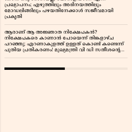
പ്രഖ്യാപനം; എഴുത്തിലും അഭിനയത്തിലും
മോഡലിങ്ങിലും പഴയതിനേക്കാൾ സജീവമായി
പ്രകൃതി
ആരാണ് ആ അജ്ഞാത നിക്ഷേപകൻ?
നിക്ഷേപകരെ കാണാൻ പോയെന്ന് തിങ്കളാഴ്ച
പറഞ്ഞു; എറണാകുളത്ത് ഉള്ളത് കൊണ്ട് കണ്ടെന്ന്
പുതിയ പ്രതികരണം! മുഖ്യമന്ത്രി വി ഡി സതീശന്റെ
മറ്റൊരു യു-ടേൺ കൂടി വിവാദമാകുമ്പോൾ