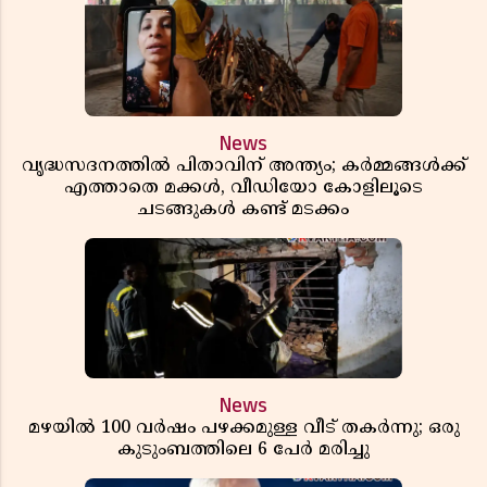
News
വൃദ്ധസദനത്തിൽ പിതാവിന് അന്ത്യം; കർമ്മങ്ങൾക്ക്
എത്താതെ മക്കൾ, വീഡിയോ കോളിലൂടെ
ചടങ്ങുകൾ കണ്ട് മടക്കം
News
മഴയിൽ 100 വർഷം പഴക്കമുള്ള വീട് തകർന്നു; ഒരു
കുടുംബത്തിലെ 6 പേർ മരിച്ചു