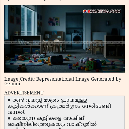
Image Credit: Representational Image Generated by
Gemini
ADVERTISEMENT
● രണ്ട് വയസ്സ് മാത്രം പ്രായമുള്ള
കുട്ടികൾക്കാണ് ക്രൂരമർദ്ദനം നേരിടേണ്ടി
വന്നത്.
● കരയുന്ന കുട്ടികളെ വാഷിങ്
മെഷീനിലിരുത്തുകയും വാഷ്റൂമിൽ