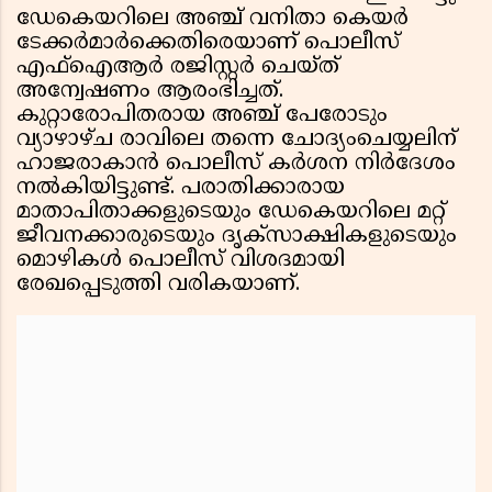
ഡേകെയറിലെ അഞ്ച് വനിതാ കെയർ
ടേക്കർമാർക്കെതിരെയാണ് പൊലീസ്
എഫ്ഐആർ രജിസ്റ്റർ ചെയ്ത്
അന്വേഷണം ആരംഭിച്ചത്.
കുറ്റാരോപിതരായ അഞ്ച് പേരോടും
വ്യാഴാഴ്ച രാവിലെ തന്നെ ചോദ്യംചെയ്യലിന്
ഹാജരാകാൻ പൊലീസ് കർശന നിർദേശം
നൽകിയിട്ടുണ്ട്. പരാതിക്കാരായ
മാതാപിതാക്കളുടെയും ഡേകെയറിലെ മറ്റ്
ജീവനക്കാരുടെയും ദൃക്സാക്ഷികളുടെയും
മൊഴികൾ പൊലീസ് വിശദമായി
രേഖപ്പെടുത്തി വരികയാണ്.