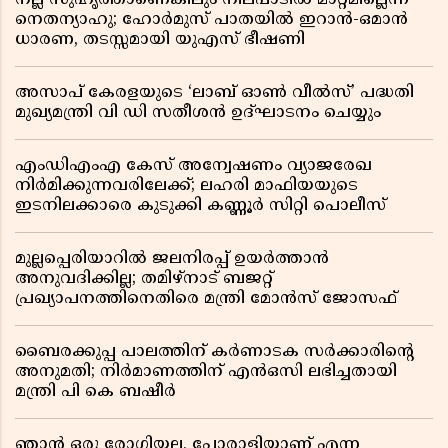
നല്ല സുഹൃത്താണെങ്കിലും നിലപാടിൽ മാറ്റമില്ലെന്ന്
നെതന്യാഹു; ഹോർമുസ് പാതയിൽ ഇറാൻ-ഒമാൻ
ധാരണ, തടസ്സമായി യുഎസ് ഭീഷണി
അസാപ് കേരളയുടെ ‘ലാബ് ഓൺ വീൽസ്’ പദ്ധതി
മുഖ്യമന്ത്രി വി ഡി സതീശൻ ഉദ്ഘാടനം ചെയ്യും
എംഡിഎംഎ കേസ് അന്വേഷണം വ്യാജരേഖ
നിർമിക്കുന്നവരിലേക്ക്; ലഹരി മാഫിയയുടെ
ഇടനിലക്കാരെ കുടുക്കി കണ്ണൂർ സിറ്റി പൊലീസ്
മുല്ലപ്പെരിയാറിൽ ജലനിരപ്പ് ഉയർത്താൻ
അനുവദിക്കില്ല; തമിഴ്നാട് ബജറ്റ്
പ്രഖ്യാപനത്തിനെതിരെ മന്ത്രി മോൻസ് ജോസഫ്
ബൈരക്കുപ്പ പാലത്തിന് കർണാടക സർക്കാരിൻ്റെ
അനുമതി; നിർമാണത്തിന് എൻഒസി ലഭിച്ചതായി
മന്ത്രി പി കെ ബഷീർ
ഞാൻ ഒരു രോഗിയല്ല, പോരാളിയാണ് എന്ന