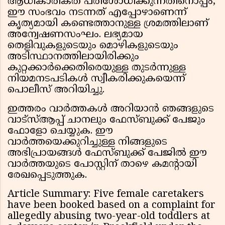
ആധികാരികത പരിശോധിക്കുന്നതിനൊപ്പം,
ഈ സംഭവം നടന്നത് എപ്പോഴാണെന്ന്
കൃത്യമായി കണ്ടെത്താനുള്ള ശ്രമത്തിലാണ്
അന്വേഷണസംഘം. ലഭ്യമായ
തെളിവുകളുടെയും മൊഴികളുടെയും
അടിസ്ഥാനത്തിലായിരിക്കും
കുറ്റക്കാർക്കെതിരെയുള്ള തുടർന്നുള്ള
നിയമനടപടികൾ സ്വീകരിക്കുകയെന്ന്
പൊലീസ് അറിയിച്ചു.
ഇത്തരം വാർത്തകൾ അറിയാൻ ഞങ്ങളുടെ
വാട്സ്ആപ്പ് ചാനലും ഫേസ്ബുക്ക് പേജും
ഫോളോ ചെയ്യുക. ഈ
വാർത്തയെക്കുറിച്ചുള്ള നിങ്ങളുടെ
അഭിപ്രായങ്ങൾ ഫേസ്ബുക്ക് പേജിൽ ഈ
വാർത്തയുടെ പോസ്റ്റിന് താഴെ കമൻ്റായി
രേഖപ്പെടുത്തുക.
Article Summary: Five female caretakers
have been booked based on a complaint for
allegedly abusing two-year-old toddlers at