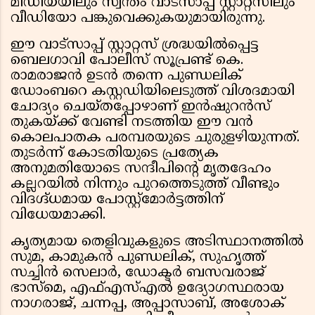
മീഡിയയിലും സ്വന്തം വാട്സാപ്പ് സ്റ്റാറ്റസിലും
വീഡിയോ പങ്കുവെക്കുകയുമായിരുന്നു.
ഈ വാട്സാപ്പ് സ്റ്റാറ്റസ് ശ്രദ്ധയിൽപ്പെട്ട
ബെലഗാവി പോലീസ് സൂപ്രണ്ട് കെ.
രാമരാജൻ ഉടൻ തന്നെ പുണ്ഡലിക്
ഡോംബറെ കസ്റ്റഡിയിലെടുത്ത് വിശദമായി
ചോദ്യം ചെയ്തപ്പോഴാണ് ഇൻഷുറൻസ്
തുകയ്ക്ക് വേണ്ടി നടത്തിയ ഈ വൻ
കൊലപാതക പരമ്പരയുടെ ചുരുളഴിയുന്നത്.
തുടർന്ന് കോടതിയുടെ പ്രത്യേക
അനുമതിയോടെ സന്ദീപിന്റെ മൃതദേഹം
കല്ലറയിൽ നിന്നും പുറത്തെടുത്ത് വീണ്ടും
വിദഗ്ദ്ധമായ പോസ്റ്റ്‌മോർട്ടത്തിന്
വിധേയമാക്കി.
കൃത്യമായ തെളിവുകളുടെ അടിസ്ഥാനത്തിൽ
സുമ, കാമുകൻ പുണ്ഡലിക്, സുഹൃത്ത്
സച്ചിൻ സെലാർ, ഡോക്ടർ ബസവരാജ്
ഭാസ്മെ, എഫ്എസ്എൽ ഉദ്യോഗസ്ഥരായ
നാഗരാജ്, ചന്നപ്പ, അപ്പാസാബ്, അശോക്