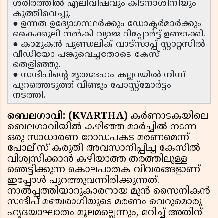
ശരീരത്തിൽ എലിവിഷവും കീടനാശിനിയും
കുത്തിവെച്ചു.
● ഉന്നത ഉദ്യോഗസ്ഥർക്കും ഡോക്ടർമാർക്കും
കൈക്കൂലി നൽകി വ്യാജ റിപ്പോർട്ട് ഉണ്ടാക്കി.
● കാമുകൻ പുണ്ഡലിക് വാട്സാപ്പ് സ്റ്റാറ്റസിൽ
വീഡിയോ പങ്കുവെച്ചതോടെ കേസ്
തെളിഞ്ഞു.
● സന്ദീപിന്റെ മൃതദേഹം കല്ലറയിൽ നിന്ന്
പുറത്തെടുത്ത് വീണ്ടും പോസ്റ്റ്‌മോർട്ടം
നടത്തി.
ബെലഗാവി: (KVARTHA)
കർണാടകയിലെ
ബെലഗാവിയിൽ കഴിഞ്ഞ മാർച്ചിൽ നടന്ന
ഒരു സാധാരണ റോഡപകട മരണമെന്ന്
പോലീസ് കരുതി അവസാനിപ്പിച്ച കേസിൽ
വിശ്വസിക്കാൻ കഴിയാത്ത തരത്തിലുള്ള
ഞെട്ടിക്കുന്ന കൊലപാതക വിവരങ്ങളാണ്
ഇപ്പോൾ പുറത്തുവന്നിരിക്കുന്നത്.
നാൽപ്പത്തിയാറുകാരനായ മുൻ സൈനികൻ
സന്ദീപ് മഞ്ചരാഗിയുടെ മരണം വെറുമൊരു
ഹൃദയാഘാതം മൂലമല്ലെന്നും, മറിച്ച് അതിന്