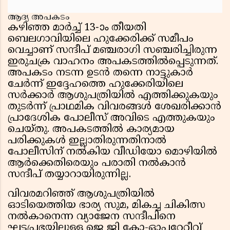
ആദ്യ അപകടം
കഴിഞ്ഞ മാർച്ച് 13-ാം തീയതി
ബെലഗാവിയിലെ ഹുക്കേരിക്ക് സമീപം
വെച്ചാണ് സന്ദീപ് മഞ്ചരാഗി സഞ്ചരിച്ചിരുന്ന
ഇരുചക്ര വാഹനം അപകടത്തിൽപ്പെടുന്നത്.
അപകടം നടന്ന ഉടൻ തന്നെ നാട്ടുകാർ
ചേർന്ന് ഇദ്ദേഹത്തെ ഹുക്കേരിയിലെ
സർക്കാർ ആശുപത്രിയിൽ എത്തിക്കുകയും
തുടർന്ന് പ്രാഥമിക വിവരങ്ങൾ ശേഖരിക്കാൻ
പ്രാദേശിക പോലീസ് അവിടെ എത്തുകയും
ചെയ്തു. അപകടത്തിൽ കാര്യമായ
പരിക്കുകൾ ഇല്ലാതിരുന്നതിനാൽ
പോലീസിന് നൽകിയ വീഡിയോ മൊഴിയിൽ
ആർക്കെതിരെയും പരാതി നൽകാൻ
സന്ദീപ് തയ്യാറായിരുന്നില്ല.
വിവരമറിഞ്ഞ് ആശുപത്രിയിൽ
ഓടിയെത്തിയ ഭാര്യ സുമ, മികച്ച ചികിത്സ
നൽകാനെന്ന വ്യാജേന സന്ദീപിനെ
ഘട്ടപ്രഭയിലുള്ള ജെ ജി കോ-ഓപ്പറേറ്റീവ്