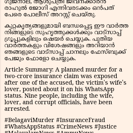
ഗുജനാല, ആശുപത്രി ജീവനക്കാരൻ
രാഹുൽ ജോഗി എന്നിവരടക്കം ഒൻപത്
പേരെ പോലീസ് അറസ്റ്റ് ചെയ്തു.
കുറ്റകൃത്യങ്ങളുമായി ബന്ധപ്പെട്ട ഈ വാർത്ത
നിങ്ങളുടെ സുഹൃത്തുക്കൾക്കും വാട്സാപ്പ്
ഗ്രൂപ്പുകളിലും ഷെയർ ചെയ്യുക. പുതിയ
വാർത്തകളും വിശേഷങ്ങളും അറിയാൻ
ഞങ്ങളുടെ വാട്സാപ്പ് ചാനലും ഫേസ്ബുക്ക്
പേജും ഫോളോ ചെയ്യുക.
Article Summary: A planned murder for a
two-crore insurance claim was exposed
after one of the accused, the victim's wife's
lover, posted about it on his WhatsApp
status. Nine people, including the wife,
lover, and corrupt officials, have been
arrested.
#BelagaviMurder #InsuranceFraud
#WhatsAppStatus #CrimeNews #Justice