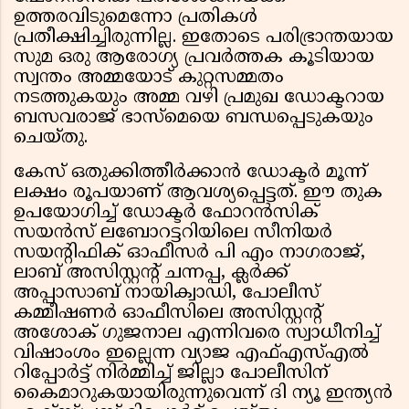
ഉത്തരവിടുമെന്നോ പ്രതികൾ
പ്രതീക്ഷിച്ചിരുന്നില്ല. ഇതോടെ പരിഭ്രാന്തയായ
സുമ ഒരു ആരോഗ്യ പ്രവർത്തക കൂടിയായ
സ്വന്തം അമ്മയോട് കുറ്റസമ്മതം
നടത്തുകയും അമ്മ വഴി പ്രമുഖ ഡോക്ടറായ
ബസവരാജ് ഭാസ്മെയെ ബന്ധപ്പെടുകയും
ചെയ്തു.
കേസ് ഒതുക്കിത്തീർക്കാൻ ഡോക്ടർ മൂന്ന്
ലക്ഷം രൂപയാണ് ആവശ്യപ്പെട്ടത്. ഈ തുക
ഉപയോഗിച്ച് ഡോക്ടർ ഫോറൻസിക്
സയൻസ് ലബോറട്ടറിയിലെ സീനിയർ
സയന്റിഫിക് ഓഫീസർ പി എം നാഗരാജ്,
ലാബ് അസിസ്റ്റന്റ് ചന്നപ്പ, ക്ലർക്ക്
അപ്പാസാബ് നായിക്വാഡി, പോലീസ്
കമ്മീഷണർ ഓഫീസിലെ അസിസ്റ്റന്റ്
അശോക് ഗുജനാല എന്നിവരെ സ്വാധീനിച്ച്
വിഷാംശം ഇല്ലെന്ന വ്യാജ എഫ്എസ്എൽ
റിപ്പോർട്ട് നിർമ്മിച്ച് ജില്ലാ പോലീസിന്
കൈമാറുകയായിരുന്നുവെന്ന് ദി ന്യൂ ഇന്ത്യൻ