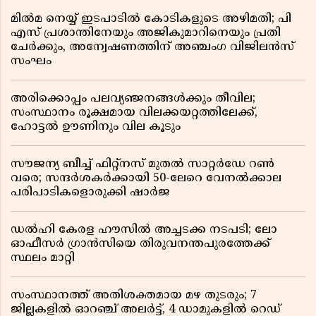
മിൽമ നെയ്യ് ഇടപാടിൽ കോടികളുടെ അഴിമതി; പി
എസ് പ്രശാന്തിനേയും അജികുമാറിനെയും പ്രതി
ചേർക്കും, അന്വേഷണത്തിന് അഞ്ചംഗ വിജിലൻസ്
സംഘം
അരിക്കൊപ്പം പലവ്യഞ്ജനങ്ങൾക്കും തീവില;
സംസ്ഥാനം രൂക്ഷമായ വിലക്കയറ്റത്തിലേക്ക്,
ഹോട്ടൽ ഊണിനും വില കൂടും
സൗജന്യ ബീച്ച് ഫിറ്റ്നസ് മുതൽ സാറ്റർഡേ റൺ
വരെ; സന്ദർശകർക്കായി 50-ലേറെ വേനൽക്കാല
പരിപാടികളൊരുക്കി ഷാർജ
ഡൽഹി കേരള ഹൗസിൽ അച്ചടക്ക നടപടി; ലോ
ഓഫീസർ ഗ്രാൻസിയെ തിരുവനന്തപുരത്തേക്ക്
സ്ഥലം മാറ്റി
സംസ്ഥാനത്ത് അതിശക്തമായ മഴ തുടരും; 7
ജില്ലകളിൽ ഓറഞ്ച് അലർട്ട്, 4 ഡാമുകളിൽ റെഡ്