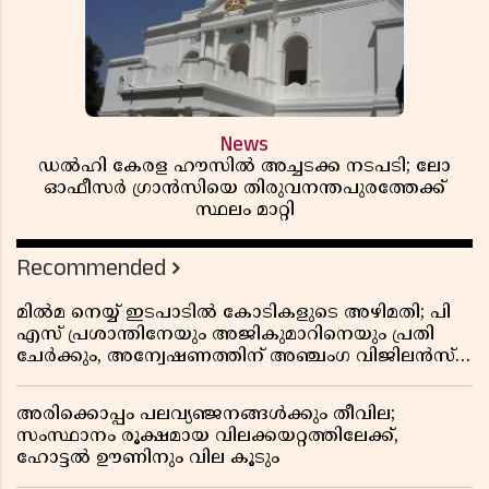
News
ഡൽഹി കേരള ഹൗസിൽ അച്ചടക്ക നടപടി; ലോ
ഓഫീസർ ഗ്രാൻസിയെ തിരുവനന്തപുരത്തേക്ക്
സ്ഥലം മാറ്റി
Recommended
മിൽമ നെയ്യ് ഇടപാടിൽ കോടികളുടെ അഴിമതി; പി
എസ് പ്രശാന്തിനേയും അജികുമാറിനെയും പ്രതി
ചേർക്കും, അന്വേഷണത്തിന് അഞ്ചംഗ വിജിലൻസ്
സംഘം
അരിക്കൊപ്പം പലവ്യഞ്ജനങ്ങൾക്കും തീവില;
സംസ്ഥാനം രൂക്ഷമായ വിലക്കയറ്റത്തിലേക്ക്,
ഹോട്ടൽ ഊണിനും വില കൂടും