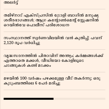
അലർട്ട്
തമിഴ്‌നാട് എക്സ്പ്രസിൽ ട്രോളി ബാഗിൽ മനുഷ്യ
ശരീരഭാഗങ്ങൾ; ആഗ്ര കൻ്റോൺമെൻ്റ് സ്റ്റേഷനിൽ
റെയിൽവേ പൊലീസ് പരിശോധന
സംസ്ഥാനത്ത് സ്വര്‍ണവിലയില്‍ വന്‍ കുതിപ്പ്; പവന്
2,120 രൂപ വര്‍ധിച്ചു
വൃദ്ധസദനത്തിൽ പിതാവിന് അന്ത്യം; കർമ്മങ്ങൾക്ക്
എത്താതെ മക്കൾ, വീഡിയോ കോളിലൂടെ
ചടങ്ങുകൾ കണ്ട് മടക്കം
മഴയിൽ 100 വർഷം പഴക്കമുള്ള വീട് തകർന്നു; ഒരു
കുടുംബത്തിലെ 6 പേർ മരിച്ചു