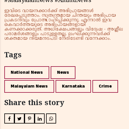
#MalayalamNews #AmmuNews
ഇവിടെ വായനക്കാർക്ക് അഭിപ്രായങ്ങൾ
രേഖപ്പെടുത്താം. സ്വതന്ത്രമായ ചിന്തയും അഭിപ്രായ
പ്രകടനവും പ്രോത്സാഹിപ്പിക്കുന്നു. എന്നാൽ ഇവ
കെവാർത്തയുടെ അഭിപ്രായങ്ങളായി
കണക്കാക്കരുത്. അധിക്ഷേപങ്ങളും വിദ്വേഷ - അശ്ലീല
പരാമർശങ്ങളും പാടുള്ളതല്ല. ലംഘിക്കുന്നവർക്ക്
ശക്തമായ നിയമനടപടി നേരിടേണ്ടി വന്നേക്കാം.
Tags
National News
News
Malayalam News
Karnataka
Crime
Share this story