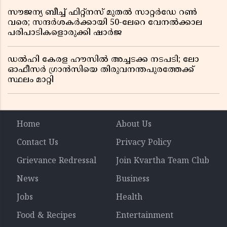
സൗജന്യ ബീച്ച് ഫിറ്റ്നസ് മുതൽ സാറ്റർഡേ റൺ
വരെ; സന്ദർശകർക്കായി 50-ലേറെ വേനൽക്കാല
പരിപാടികളൊരുക്കി ഷാർജ
ഡൽഹി കേരള ഹൗസിൽ അച്ചടക്ക നടപടി; ലോ
ഓഫീസർ ഗ്രാൻസിയെ തിരുവനന്തപുരത്തേക്ക്
സ്ഥലം മാറ്റി
Home
About Us
Contact Us
Privacy Policy
Grievance Redressal
Join Kvartha Team Club
News
Business
Jobs
Health
Food & Recipes
Entertainment