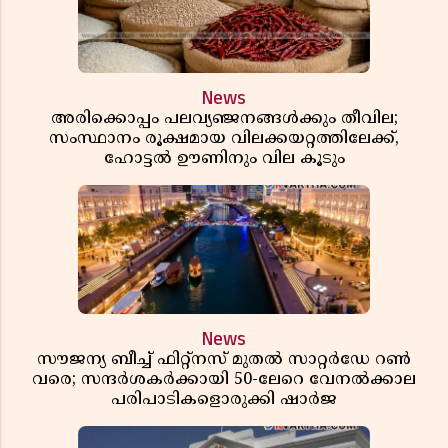
News
അരിക്കൊപ്പം പലവ്യഞ്ജനങ്ങൾക്കും തീവില;
സംസ്ഥാനം രൂക്ഷമായ വിലക്കയറ്റത്തിലേക്ക്,
ഹോട്ടൽ ഊണിനും വില കൂടും
News
സൗജന്യ ബീച്ച് ഫിറ്റ്നസ് മുതൽ സാറ്റർഡേ റൺ
വരെ; സന്ദർശകർക്കായി 50-ലേറെ വേനൽക്കാല
പരിപാടികളൊരുക്കി ഷാർജ