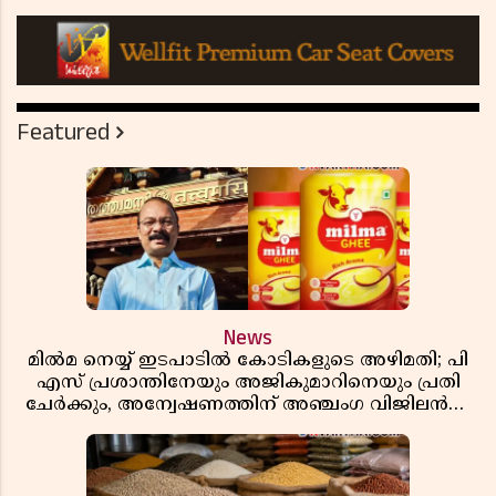
Featured
News
മിൽമ നെയ്യ് ഇടപാടിൽ കോടികളുടെ അഴിമതി; പി
എസ് പ്രശാന്തിനേയും അജികുമാറിനെയും പ്രതി
ചേർക്കും, അന്വേഷണത്തിന് അഞ്ചംഗ വിജിലൻസ്
സംഘം