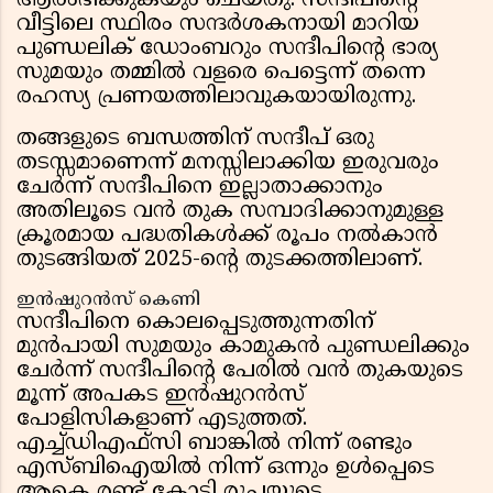
ആരംഭിക്കുകയും ചെയ്തു. സന്ദീപിന്റെ
വീട്ടിലെ സ്ഥിരം സന്ദർശകനായി മാറിയ
പുണ്ഡലിക് ഡോംബറും സന്ദീപിന്റെ ഭാര്യ
സുമയും തമ്മിൽ വളരെ പെട്ടെന്ന് തന്നെ
രഹസ്യ പ്രണയത്തിലാവുകയായിരുന്നു.
തങ്ങളുടെ ബന്ധത്തിന് സന്ദീപ് ഒരു
തടസ്സമാണെന്ന് മനസ്സിലാക്കിയ ഇരുവരും
ചേർന്ന് സന്ദീപിനെ ഇല്ലാതാക്കാനും
അതിലൂടെ വൻ തുക സമ്പാദിക്കാനുമുള്ള
ക്രൂരമായ പദ്ധതികൾക്ക് രൂപം നൽകാൻ
തുടങ്ങിയത് 2025-ന്റെ തുടക്കത്തിലാണ്.
ഇൻഷുറൻസ് കെണി
സന്ദീപിനെ കൊലപ്പെടുത്തുന്നതിന്
മുൻപായി സുമയും കാമുകൻ പുണ്ഡലിക്കും
ചേർന്ന് സന്ദീപിന്റെ പേരിൽ വൻ തുകയുടെ
മൂന്ന് അപകട ഇൻഷുറൻസ്
പോളിസികളാണ് എടുത്തത്.
എച്ച്ഡിഎഫ്സി ബാങ്കിൽ നിന്ന് രണ്ടും
എസ്ബിഐയിൽ നിന്ന് ഒന്നും ഉൾപ്പെടെ
ആകെ രണ്ട് കോടി രൂപയുടെ