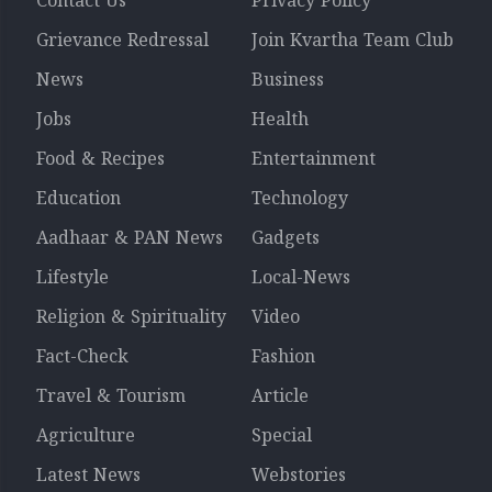
Contact Us
Privacy Policy
Grievance Redressal
Join Kvartha Team Club
News
Business
Jobs
Health
Food & Recipes
Entertainment
Education
Technology
Aadhaar & PAN News
Gadgets
Lifestyle
Local-News
Religion & Spirituality
Video
Fact-Check
Fashion
Travel & Tourism
Article
Agriculture
Special
Latest News
Webstories