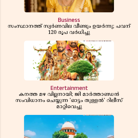
Business
സംസ്ഥാനത്ത് സ്വര്‍ണവില വീണ്ടും ഉയർന്നു; പവന്
120 രൂപ വര്‍ധിച്ചു
Entertainment
കനത്ത മഴ വില്ലനായി; ജി മാർത്താണ്ഡൻ
സംവിധാനം ചെയ്യുന്ന 'ഓട്ടം തുള്ളൽ' റിലീസ്
മാറ്റിവെച്ചു