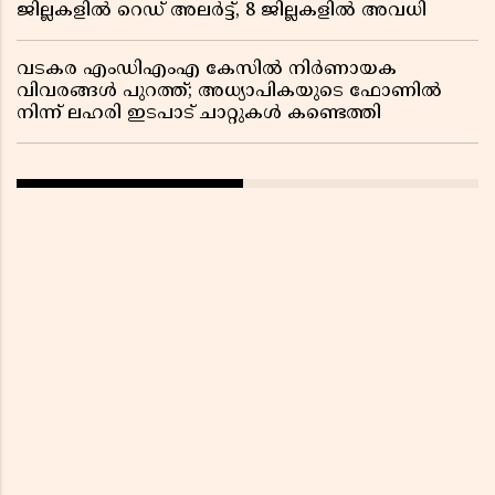
ജില്ലകളിൽ റെഡ് അലർട്ട്, 8 ജില്ലകളിൽ അവധി
വടകര എംഡിഎംഎ കേസിൽ നിർണായക
വിവരങ്ങൾ പുറത്ത്; അധ്യാപികയുടെ ഫോണിൽ
നിന്ന് ലഹരി ഇടപാട് ചാറ്റുകൾ കണ്ടെത്തി