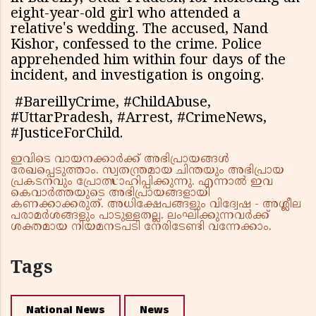
eight-year-old girl who attended a
relative's wedding. The accused, Nand
Kishor, confessed to the crime. Police
apprehended him within four days of the
incident, and investigation is ongoing.
#BareillyCrime, #ChildAbuse,
#UttarPradesh, #Arrest, #CrimeNews,
#JusticeForChild.
ഇവിടെ വായനക്കാർക്ക് അഭിപ്രായങ്ങൾ
രേഖപ്പെടുത്താം. സ്വതന്ത്രമായ ചിന്തയും അഭിപ്രായ
പ്രകടനവും പ്രോത്സാഹിപ്പിക്കുന്നു. എന്നാൽ ഇവ
കെവാർത്തയുടെ അഭിപ്രായങ്ങളായി
കണക്കാക്കരുത്. അധിക്ഷേപങ്ങളും വിദ്വേഷ - അശ്ലീല
പരാമർശങ്ങളും പാടുള്ളതല്ല. ലംഘിക്കുന്നവർക്ക്
ശക്തമായ നിയമനടപടി നേരിടേണ്ടി വന്നേക്കാം.
Tags
National News
News