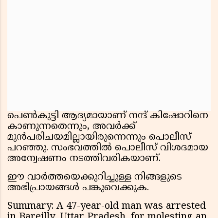
പെൺകുട്ടി ആദ്യമായാണ് നന്ദ് കിഷോറിനെ
കാണുന്നതെന്നും, അവർക്ക്
മുൻപരിചയമില്ലായിരുന്നെന്നും പൊലീസ്
പറഞ്ഞു. സംഭവത്തിൽ പൊലീസ് വിശദമായ
അന്വേഷണം നടത്തിവരികയാണ്.
ഈ വാർത്തയെക്കുറിച്ചുള്ള നിങ്ങളുടെ
അഭിപ്രായങ്ങൾ പങ്കുവെക്കുക.
Summary: A 47-year-old man was arrested
in Bareilly, Uttar Pradesh, for molesting an