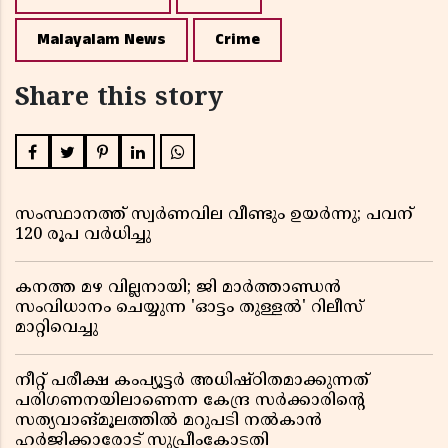
Malayalam News
Crime
Share this story
സംസ്ഥാനത്ത് സ്വര്‍ണവില വീണ്ടും ഉയർന്നു; പവന്
120 രൂപ വര്‍ധിച്ചു
കനത്ത മഴ വില്ലനായി; ജി മാർത്താണ്ഡൻ
സംവിധാനം ചെയ്യുന്ന 'ഓട്ടം തുള്ളൽ' റിലീസ്
മാറ്റിവെച്ചു
നീറ്റ് പരീക്ഷ കംപ്യൂട്ടർ അധിഷ്ഠിതമാക്കുന്നത്
പരിഗണനയിലാണെന്ന കേന്ദ്ര സർക്കാരിൻ്റെ
സത്യവാങ്മൂലത്തിൽ മറുപടി നൽകാൻ
ഹർജിക്കാരോട് സുപ്രീംകോടതി