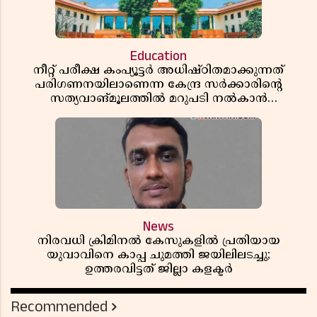
Education
നീറ്റ് പരീക്ഷ കംപ്യൂട്ടർ അധിഷ്ഠിതമാക്കുന്നത്
പരിഗണനയിലാണെന്ന കേന്ദ്ര സർക്കാരിൻ്റെ
സത്യവാങ്മൂലത്തിൽ മറുപടി നൽകാൻ
ഹർജിക്കാരോട് സുപ്രീംകോടതി
News
നിരവധി ക്രിമിനൽ കേസുകളിൽ പ്രതിയായ
യുവാവിനെ കാപ്പ ചുമത്തി ജയിലിലടച്ചു;
ഉത്തരവിട്ടത് ജില്ലാ കളക്ടർ
Recommended