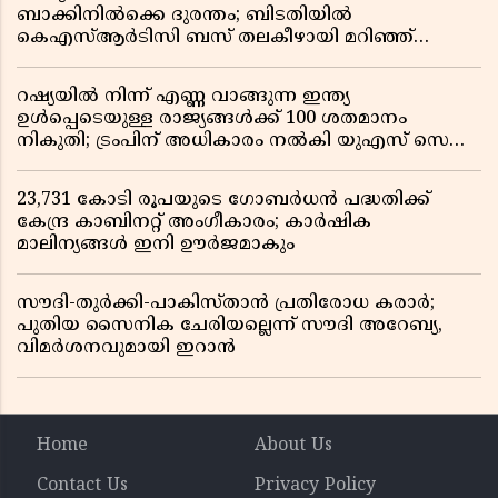
ബാക്കിനിൽക്കെ ദുരന്തം; ബിടതിയിൽ
കെഎസ്ആർടിസി ബസ് തലകീഴായി മറിഞ്ഞ്
ഡ്രൈവറും കണ്ടക്ടറും മരിച്ചു
റഷ്യയിൽ നിന്ന് എണ്ണ വാങ്ങുന്ന ഇന്ത്യ
ഉൾപ്പെടെയുള്ള രാജ്യങ്ങൾക്ക് 100 ശതമാനം
നികുതി; ട്രംപിന് അധികാരം നൽകി യുഎസ് സെനറ്റ്
ബിൽ പാസാക്കി
23,731 കോടി രൂപയുടെ ഗോബർധൻ പദ്ധതിക്ക്
കേന്ദ്ര കാബിനറ്റ് അംഗീകാരം; കാർഷിക
മാലിന്യങ്ങൾ ഇനി ഊർജമാകും
സൗദി-തുർക്കി-പാകിസ്താൻ പ്രതിരോധ കരാർ;
പുതിയ സൈനിക ചേരിയല്ലെന്ന് സൗദി അറേബ്യ,
വിമർശനവുമായി ഇറാൻ
Home
About Us
Contact Us
Privacy Policy