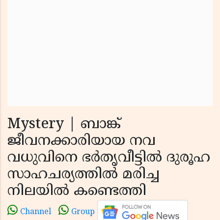
Mystery | ബാങ്ക്
ജീവനക്കാരിയായ നവ
വധുവിനെ ഭർതൃവീട്ടിൽ ദുരൂഹ
സാഹചര്യത്തിൽ മരിച്ച
നിലയിൽ കണ്ടെത്തി
Channel
Group