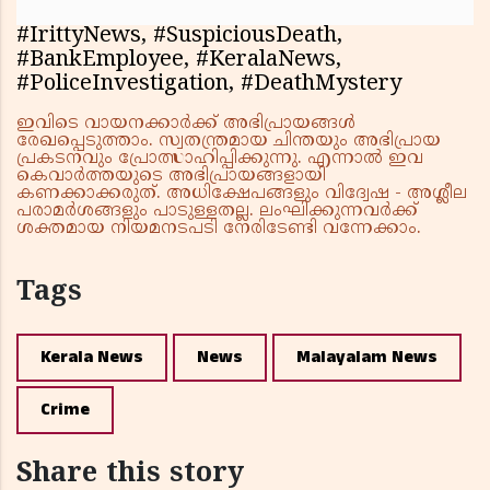
#IrittyNews, #SuspiciousDeath,
#BankEmployee, #KeralaNews,
#PoliceInvestigation, #DeathMystery
ഇവിടെ വായനക്കാർക്ക് അഭിപ്രായങ്ങൾ
രേഖപ്പെടുത്താം. സ്വതന്ത്രമായ ചിന്തയും അഭിപ്രായ
പ്രകടനവും പ്രോത്സാഹിപ്പിക്കുന്നു. എന്നാൽ ഇവ
കെവാർത്തയുടെ അഭിപ്രായങ്ങളായി
കണക്കാക്കരുത്. അധിക്ഷേപങ്ങളും വിദ്വേഷ - അശ്ലീല
പരാമർശങ്ങളും പാടുള്ളതല്ല. ലംഘിക്കുന്നവർക്ക്
ശക്തമായ നിയമനടപടി നേരിടേണ്ടി വന്നേക്കാം.
Tags
Kerala News
News
Malayalam News
Crime
Share this story