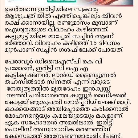
ഉടൻതന്നെ ഇരിട്ടിയിലെ സ്വകാര്യ
ആശുപത്രിയിൽ എത്തിച്ചെങ്കിലും ജീവൻ
രക്ഷിക്കാനായില്ല. രണ്ടുമാസം മുമ്പാണ്
ഐശ്വര്യയുടെ വിവാഹം കഴിഞ്ഞത്.
കല്ലുമുട്ടിയിലെ മാച്ചേരി സച്ചിൻ ആണ്
ഭർത്താവ്. വിവാഹം കഴിഞ്ഞ് 15 ദിവസം
മുൻപാണ് സച്ചിൻ ഗൾഫിലേക്ക് പോയത്.
പേരാവൂർ ഡിവൈഎസ്പി കെ വി
പ്രമോദൻ, ഇരിട്ടി സി ഐ എ
കുട്ടികൃഷ്ണൻ, ലാൻഡ് ട്രൈബ്യൂണൽ
തഹസിൽദാർ സീനത്ത് എന്നിവരുടെ
നേതൃത്വത്തിൽ മൃതദേഹം ഇൻക്വസ്റ്റ്
നടത്തി പരിയാരത്തെ കണ്ണൂർ മെഡിക്കൽ
കോളജ് ആശുപത്രി മോർച്ചറിയിലേക്ക് മാറ്റി.
കാക്കയങ്ങാട് അയിച്ചോത്തെ കരിക്കനാൽ
മോഹനന്റെയും കമലയുടെയും മകളാണ്.
ഏക സഹോദരൻ അമൽലാൽ. ഇരിട്ടി
പൊലീസ് അസ്വാഭാവിക മരണത്തിന്
കേസെടുത്ത് അന്വേഷണമാരംഭിച്ചിട്ടുണ്ട്.