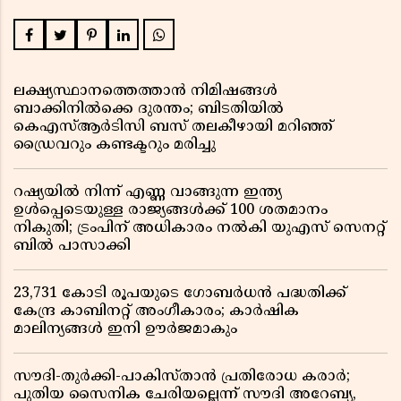
ലക്ഷ്യസ്ഥാനത്തെത്താൻ നിമിഷങ്ങൾ
ബാക്കിനിൽക്കെ ദുരന്തം; ബിടതിയിൽ
കെഎസ്ആർടിസി ബസ് തലകീഴായി മറിഞ്ഞ്
ഡ്രൈവറും കണ്ടക്ടറും മരിച്ചു
റഷ്യയിൽ നിന്ന് എണ്ണ വാങ്ങുന്ന ഇന്ത്യ
ഉൾപ്പെടെയുള്ള രാജ്യങ്ങൾക്ക് 100 ശതമാനം
നികുതി; ട്രംപിന് അധികാരം നൽകി യുഎസ് സെനറ്റ്
ബിൽ പാസാക്കി
23,731 കോടി രൂപയുടെ ഗോബർധൻ പദ്ധതിക്ക്
കേന്ദ്ര കാബിനറ്റ് അംഗീകാരം; കാർഷിക
മാലിന്യങ്ങൾ ഇനി ഊർജമാകും
സൗദി-തുർക്കി-പാകിസ്താൻ പ്രതിരോധ കരാർ;
പുതിയ സൈനിക ചേരിയല്ലെന്ന് സൗദി അറേബ്യ,