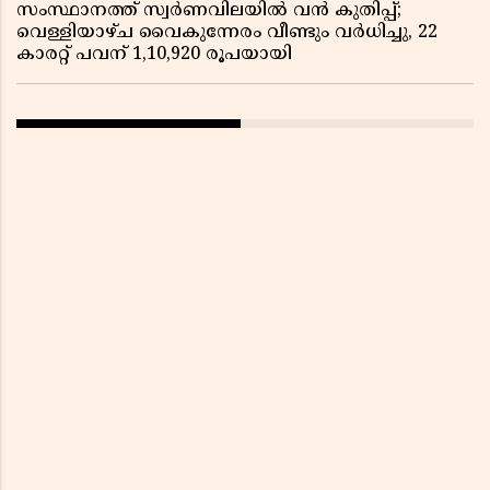
സംസ്ഥാനത്ത് സ്വർണവിലയിൽ വൻ കുതിപ്പ്;
വെള്ളിയാഴ്ച വൈകുന്നേരം വീണ്ടും വർധിച്ചു, 22
കാരറ്റ് പവന് 1,10,920 രൂപയായി