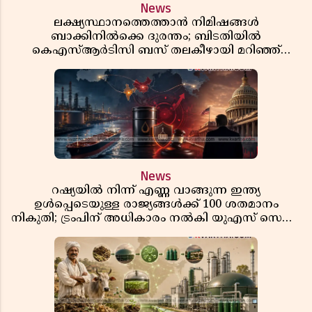
News
ലക്ഷ്യസ്ഥാനത്തെത്താൻ നിമിഷങ്ങൾ
ബാക്കിനിൽക്കെ ദുരന്തം; ബിടതിയിൽ
കെഎസ്ആർടിസി ബസ് തലകീഴായി മറിഞ്ഞ്
ഡ്രൈവറും കണ്ടക്ടറും മരിച്ചു
News
റഷ്യയിൽ നിന്ന് എണ്ണ വാങ്ങുന്ന ഇന്ത്യ
ഉൾപ്പെടെയുള്ള രാജ്യങ്ങൾക്ക് 100 ശതമാനം
നികുതി; ട്രംപിന് അധികാരം നൽകി യുഎസ് സെനറ്റ്
ബിൽ പാസാക്കി