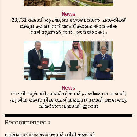
News
23,731 കോടി രൂപയുടെ ഗോബർധൻ പദ്ധതിക്ക്
കേന്ദ്ര കാബിനറ്റ് അംഗീകാരം; കാർഷിക
മാലിന്യങ്ങൾ ഇനി ഊർജമാകും
News
സൗദി-തുർക്കി-പാകിസ്താൻ പ്രതിരോധ കരാർ;
പുതിയ സൈനിക ചേരിയല്ലെന്ന് സൗദി അറേബ്യ,
വിമർശനവുമായി ഇറാൻ
Recommended
ലക്ഷ്യസ്ഥാനത്തെത്താൻ നിമിഷങ്ങൾ