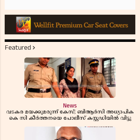
Featured
News
വടകര മയക്കുമരുന്ന് കേസ്; ബിആർസി അധ്യാപിക
കെ സി കീർത്തനയെ പോലീസ് കസ്റ്റഡിയിൽ വിട്ടു