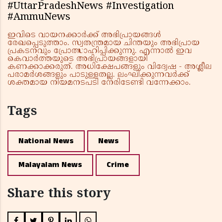
#UttarPradeshNews #Investigation
#AmmuNews
ഇവിടെ വായനക്കാർക്ക് അഭിപ്രായങ്ങൾ
രേഖപ്പെടുത്താം. സ്വതന്ത്രമായ ചിന്തയും അഭിപ്രായ
പ്രകടനവും പ്രോത്സാഹിപ്പിക്കുന്നു. എന്നാൽ ഇവ
കെവാർത്തയുടെ അഭിപ്രായങ്ങളായി
കണക്കാക്കരുത്. അധിക്ഷേപങ്ങളും വിദ്വേഷ - അശ്ലീല
പരാമർശങ്ങളും പാടുള്ളതല്ല. ലംഘിക്കുന്നവർക്ക്
ശക്തമായ നിയമനടപടി നേരിടേണ്ടി വന്നേക്കാം.
Tags
National News
News
Malayalam News
Crime
Share this story