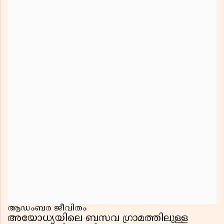
ആഡംബര ജീവിതം
അയോധ്യയിലെ ബസവ ഗ്രാമത്തിലുള്ള