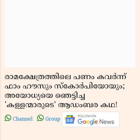
രാമക്ഷേത്രത്തിലെ പണം കവർന്ന്
ഫാം ഹൗസും സ്കോർപിയോയും;
അയോധ്യയെ ഞെട്ടിച്ച
'കള്ളന്മാരുടെ' ആഡംബര കഥ!
Channel
Group