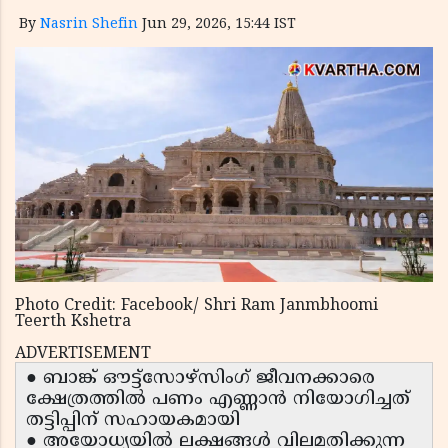
By
Nasrin Shefin
Jun 29, 2026, 15:44 IST
Photo Credit: Facebook/ Shri Ram Janmbhoomi
Teerth Kshetra
ADVERTISEMENT
● ബാങ്ക് ഔട്ട്‌സോഴ്‌സിംഗ് ജീവനക്കാരെ
ക്ഷേത്രത്തിൽ പണം എണ്ണാൻ നിയോഗിച്ചത്
തട്ടിപ്പിന് സഹായകമായി
● അയോധ്യയിൽ ലക്ഷങ്ങൾ വിലമതിക്കുന്ന