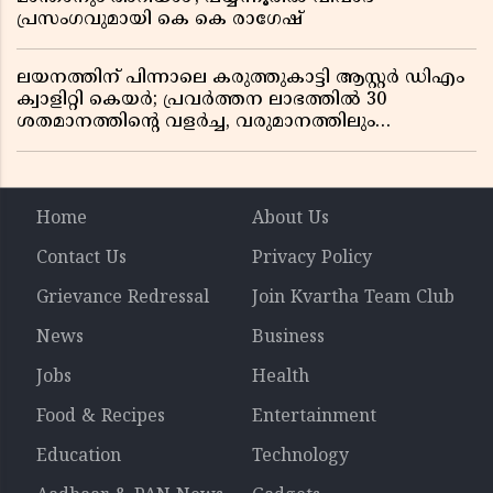
പ്രസംഗവുമായി കെ കെ രാഗേഷ്
ലയനത്തിന് പിന്നാലെ കരുത്തുകാട്ടി ആസ്റ്റർ ഡിഎം
ക്വാളിറ്റി കെയർ; പ്രവർത്തന ലാഭത്തിൽ 30
ശതമാനത്തിൻ്റെ വളർച്ച, വരുമാനത്തിലും
ലാഭത്തിലും വൻ കുതിപ്പ് രേഖപ്പെടുത്തി ആദ്യ പാദ
റിപ്പോർട്ട് പുറത്ത്
Home
About Us
Contact Us
Privacy Policy
Grievance Redressal
Join Kvartha Team Club
News
Business
Jobs
Health
Food & Recipes
Entertainment
Education
Technology