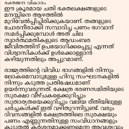
ഭക്തജന വികാരം
ഈ ക്രൂരമായ ചതി ഭക്തലക്ഷങ്ങളുടെ
മനസ്സിനെ ആഴത്തിൽ
മുറിവേൽപ്പിച്ചിരിക്കുകയാണ്. തങ്ങളുടെ
ചോരനീരാക്കി സമ്പാദിച്ച പണം ഭഗവാന്
സമർപ്പിക്കുമ്പോൾ അത് ചില
സ്വാർത്ഥമതികളുടെ ആഡംബര
ജീവിതത്തിന് ഉപയോഗിക്കപ്പെട്ടു എന്നത്
വിശ്വാസികൾക്ക് ഉൾക്കൊള്ളാൻ
കഴിയുന്നതിലും അപ്പുറമാണ്.
രാജ്യത്തിന്റെ വിവിധ ഭാഗങ്ങളിൽ നിന്നും
ലോകമെമ്പാടുമുള്ള ഹിന്ദു സംഘടനകളിൽ
നിന്നും കടുത്ത പ്രതിഷേധമാണ്
ഉയർന്നുവരുന്നത്. ക്ഷേത്ര ഭരണസമിതിയുടെ
സുരക്ഷാ വീഴ്ചകളെക്കുറിച്ചും
സുതാര്യതയെക്കുറിച്ചും വലിയ രീതിയിലുള്ള
ചർച്ചകൾക്ക് ഇത് വഴിതുറന്നിട്ടുണ്ട്. വരും
ദിവസങ്ങളിൽ ക്ഷേത്രത്തിലെ സുരക്ഷയും
പണം എണ്ണുന്നതിനുള്ള സംവിധാനങ്ങളും
കൂടുതൽ കർശനമാക്കണമെന്ന ആവശ്യവും