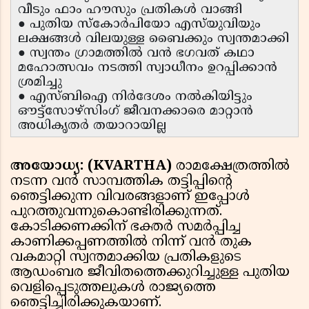
വീടും ഫാം ഹൗസും പ്രതികൾ വാങ്ങി
● പുതിയ സ്കോർപിയോ എസ്‌യുവിയും
ലക്ഷങ്ങൾ വിലയുള്ള ബൈക്കും സ്വന്തമാക്കി
● സ്വന്തം ഗ്രാമത്തിൽ വൻ ഭഗവത് കഥാ
മഹോത്സവം നടത്തി സ്വാധീനം ഉറപ്പിക്കാൻ
ശ്രമിച്ചു
● എസ്ബിഐ നിർദേശം നൽകിയിട്ടും
ഔട്ട്‌സോഴ്‌സിംഗ് ജീവനക്കാരെ മാറ്റാൻ
അധികൃതർ തയാറായില്ല
അയോധ്യ: (KVARTHA)
രാമക്ഷേത്രത്തിൽ
നടന്ന വൻ സാമ്പത്തിക തട്ടിപ്പിന്റെ
ഞെട്ടിക്കുന്ന വിവരങ്ങളാണ് ഇപ്പോൾ
പുറത്തുവന്നുകൊണ്ടിരിക്കുന്നത്.
കോടിക്കണക്കിന് ഭക്തർ സമർപ്പിച്ച
കാണിക്കപ്പണത്തിൽ നിന്ന് വൻ തുക
വകമാറ്റി സ്വന്തമാക്കിയ പ്രതികളുടെ
ആഡംബര ജീവിതത്തെക്കുറിച്ചുള്ള പുതിയ
വെളിപ്പെടുത്തലുകൾ രാജ്യത്തെ
ഞെട്ടിച്ചിരിക്കുകയാണ്.