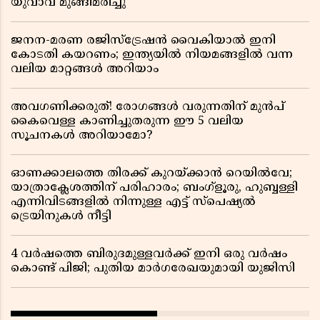
യുവാവ് മുങ്ങിമരിച്ചു
ജനന-മരണ രജിസ്ട്രേഷൻ വൈകിയാൽ ഇനി
കോടതി കയറണം; ഇന്ത്യയിൽ നിയമങ്ങളിൽ വന്ന
വലിയ മാറ്റങ്ങൾ അറിയാം
അവഗണിക്കരുത്! രോഗങ്ങൾ വരുന്നതിന് മുൻപ്
കൈവെള്ള കാണിച്ചുതരുന്ന ഈ 5 വലിയ
സൂചനകൾ അറിയാമോ?
ഓണക്കാലത്തെ തിരക്ക് കുറയ്ക്കാൻ റെയിൽവേ;
യാത്രാക്ലേശത്തിന് പരിഹാരം; ബംഗ്ളൂരു, ഹുബ്ബള്ളി
എന്നിവിടങ്ങളിൽ നിന്നുള്ള എട്ട് സ്പെഷ്യൽ
ട്രെയിനുകൾ നീട്ടി
4 വർഷത്തെ ബിരുദമുള്ളവർക്ക് ഇനി ഒരു വർഷം
കൊണ്ട് പിജി; പുതിയ മാർഗരേഖയുമായി യുജിസി