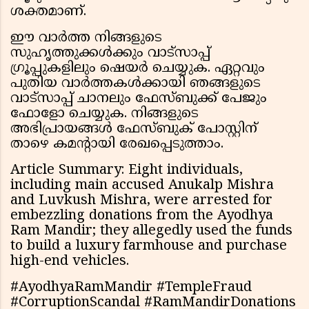
ശക്തമാണ്.
ഈ വാർത്ത നിങ്ങളുടെ
സുഹൃത്തുക്കൾക്കും വാട്സാപ്പ്
ഗ്രൂപ്പുകളിലും ഷെയർ ചെയ്യുക. ഏറ്റവും
പുതിയ വാർത്തകൾക്കായി ഞങ്ങളുടെ
വാട്സാപ്പ് ചാനലും ഫേസ്ബുക്ക് പേജും
ഫോളോ ചെയ്യുക. നിങ്ങളുടെ
അഭിപ്രായങ്ങൾ ഫേസ്ബുക് പോസ്റ്റിന്
താഴെ കമന്റായി രേഖപ്പെടുത്താം.
Article Summary: Eight individuals,
including main accused Anukalp Mishra
and Luvkush Mishra, were arrested for
embezzling donations from the Ayodhya
Ram Mandir; they allegedly used the funds
to build a luxury farmhouse and purchase
high-end vehicles.
#AyodhyaRamMandir #TempleFraud
#CorruptionScandal #RamMandirDonations