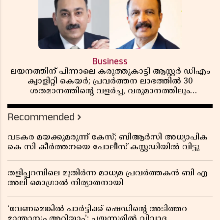
Business
ലയനത്തിന് പിന്നാലെ കരുത്തുകാട്ടി ആസ്റ്റർ ഡിഎം
ക്വാളിറ്റി കെയർ; പ്രവർത്തന ലാഭത്തിൽ 30
ശതമാനത്തിൻ്റെ വളർച്ച, വരുമാനത്തിലും
ലാഭത്തിലും വൻ കുതിപ്പ് രേഖപ്പെടുത്തി ആദ്യ പാദ
റിപ്പോർട്ട് പുറത്ത്
Recommended
വടകര മയക്കുമരുന്ന് കേസ്; ബിആർസി അധ്യാപിക
കെ സി കീർത്തനയെ പോലീസ് കസ്റ്റഡിയിൽ വിട്ടു
തളിപ്പറമ്പിലെ മുതിർന്ന മാധ്യമ പ്രവർത്തകൻ ബി എ
അലി മൊഗ്രാൽ നിര്യാതനായി
‘വേണമെങ്കിൽ പാർട്ടിക്ക് ഷെഡിൻ്റെ അടിത്തറ
മാന്താനും അറിയാം’; പയ്യന്നൂരിൽ വിവാദ