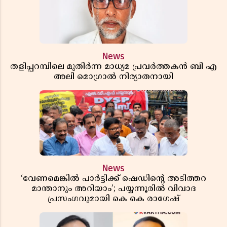
News
തളിപ്പറമ്പിലെ മുതിർന്ന മാധ്യമ പ്രവർത്തകൻ ബി എ
അലി മൊഗ്രാൽ നിര്യാതനായി
News
‘വേണമെങ്കിൽ പാർട്ടിക്ക് ഷെഡിൻ്റെ അടിത്തറ
മാന്താനും അറിയാം’; പയ്യന്നൂരിൽ വിവാദ
പ്രസംഗവുമായി കെ കെ രാഗേഷ്