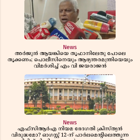
News
അർജുൻ ആയങ്കിയെ തൂഫാനിലേതു പോലെ
തൂക്കണം; പൊലീസിനെയും ആഭ്യന്തരമന്ത്രിയെയും
വിമർശിച്ച് എം വി ജയരാജൻ
News
എഫ്സിആർഎ നിയമ ഭേദഗതി ക്രിസ്ത്യൻ
വിരുദ്ധമോ? ഓഗസ്റ്റ് 12-ന് പാർലമെന്റിലെത്തുന്ന