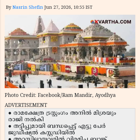
By
Nasrin Shefin
Jun 27, 2026, 10:55 IST
Photo Credit: Facebook/Ram Mandir, Ayodhya
ADVERTISEMENT
● രാമക്ഷേത്ര ട്രസ്റ്റംഗം അനിൽ മിശ്രയും
രാജി നൽകി
● തട്ടിപ്പുമായി ബന്ധപ്പെട്ട് എട്ടു പേർ
ജുഡീഷ്യൽ കസ്റ്റഡിയിൽ
● അറസ്റ്റിലായവരിൽ വിരമിച്ച ബാങ്ക്