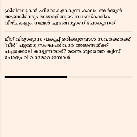
ക്രിമിനലുകൾ ഹീറോകളാകുന്ന കാലം; അർജുൻ
ആയങ്കിമാരും മലയാളിയുടെ സാംസ്കാരിക
വീഴ്ചകളും; നമ്മൾ എങ്ങോട്ടാണ് പോകുന്നത്
ലീഗ് വിദ്യാഭ്യാസ വകുപ്പ് ഭരിക്കുമ്പോൾ സവർക്കർക്ക്
'വീർ' പട്ടമോ; സംഘപരിവാർ അജണ്ടയ്ക്ക്
പച്ചക്കൊടി കാട്ടുന്നതാര്? മഞ്ചേശ്വരത്തെ ക്വിസ്
ചോദ്യം വിവാദമാവുമ്പോൾ