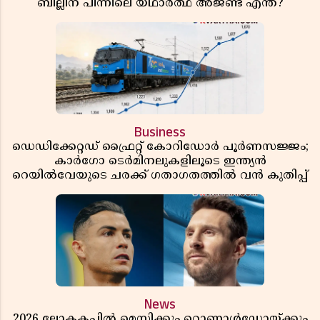
ബില്ലിന് പിന്നിലെ യഥാർത്ഥ അജണ്ട എന്ത്?
Business
ഡെഡിക്കേറ്റഡ് ഫ്രൈറ്റ് കോറിഡോർ പൂർണസജ്ജം;
കാർഗോ ടെർമിനലുകളിലൂടെ ഇന്ത്യൻ
റെയിൽവേയുടെ ചരക്ക് ഗതാഗതത്തിൽ വൻ കുതിപ്പ്
News
2026 ലോകകപ്പിൽ മെസ്സിക്കും റൊണാൾഡോയ്ക്കും