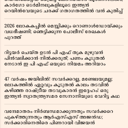
കാർഗോ ടെർമിനലുകളിലൂടെ ഇന്ത്യൻ
റെയിൽവേയുടെ ചരക്ക് ഗതാഗതത്തിൽ വൻ കുതിപ്പ്
2026 ലോകകപ്പിൽ മെസ്സിക്കും റൊണാൾഡോയ്ക്കും
വധഭീഷണി; ഞെട്ടിക്കുന്ന പോലീസ് രേഖകൾ
പുറത്ത്
റിട്ടയർ ചെയ്ത ഉടൻ പി എഫ് തുക മുഴുവൻ
പിൻവലിക്കാൻ നിൽക്കരുത്; പണം കൂടുതൽ
നേടാൻ ഇ പി എഫ് ഒയുടെ നിയമം അറിയാം
47 വർഷം ജയിലിൽ! സവർക്കറല്ല, മണ്ടേലയുമല്ല;
ലോകത്തിൽ ഏറ്റവും കൂടുതൽ കാലം തടവിൽ
കഴിഞ്ഞ രാഷ്ട്രീയ തടവുകാരൻ ഇദ്ദേഹം! ഒരു
ഇന്ത്യൻ സ്വാതന്ത്ര്യസമര സേനാനിയുടെ വേറിട്ട കഥ
വന്ദേമാതരം നിർബന്ധമാക്കുന്നതും സവർക്കറെ
പുകഴ്ത്തുന്നതും ആർഎസ്എസ് അജൻഡ;
സർക്കാരിനെതിരെ പിണറായി വിജയൻ