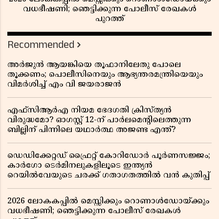
വധഭീഷണി; ഞെട്ടിക്കുന്ന പോലീസ് രേഖകൾ
പുറത്ത്
Recommended
അർജുൻ ആയങ്കിയെ തൂഫാനിലേതു പോലെ
തൂക്കണം; പൊലീസിനെയും ആഭ്യന്തരമന്ത്രിയെയും
വിമർശിച്ച് എം വി ജയരാജൻ
എഫ്സിആർഎ നിയമ ഭേദഗതി ക്രിസ്ത്യൻ
വിരുദ്ധമോ? ഓഗസ്റ്റ് 12-ന് പാർലമെന്റിലെത്തുന്ന
ബില്ലിന് പിന്നിലെ യഥാർത്ഥ അജണ്ട എന്ത്?
ഡെഡിക്കേറ്റഡ് ഫ്രൈറ്റ് കോറിഡോർ പൂർണസജ്ജം;
കാർഗോ ടെർമിനലുകളിലൂടെ ഇന്ത്യൻ
റെയിൽവേയുടെ ചരക്ക് ഗതാഗതത്തിൽ വൻ കുതിപ്പ്
2026 ലോകകപ്പിൽ മെസ്സിക്കും റൊണാൾഡോയ്ക്കും
വധഭീഷണി; ഞെട്ടിക്കുന്ന പോലീസ് രേഖകൾ