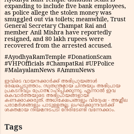
Ayodhya Ram Temple donation scam is
expanding to include five bank employees,
as police allege the stolen money was
smuggled out via toilets; meanwhile, Trust
General Secretary Champat Rai and
member Anil Mishra have reportedly
resigned, and 80 lakh rupees were
recovered from the arrested accused.
#AyodhyaRamTemple #DonationScam
#VHPOfficials #ChampatRai #UPPolice
#MalayalamNews #AmmuNews
ഇവിടെ വായനക്കാർക്ക് അഭിപ്രായങ്ങൾ
രേഖപ്പെടുത്താം. സ്വതന്ത്രമായ ചിന്തയും അഭിപ്രായ
പ്രകടനവും പ്രോത്സാഹിപ്പിക്കുന്നു. എന്നാൽ ഇവ
കെവാർത്തയുടെ അഭിപ്രായങ്ങളായി
കണക്കാക്കരുത്. അധിക്ഷേപങ്ങളും വിദ്വേഷ - അശ്ലീല
പരാമർശങ്ങളും പാടുള്ളതല്ല. ലംഘിക്കുന്നവർക്ക്
ശക്തമായ നിയമനടപടി നേരിടേണ്ടി വന്നേക്കാം.
Tags