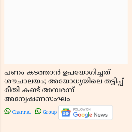
പണം കടത്താൻ ഉപയോഗിച്ചത്
ശൗചാലയം; അയോധ്യയിലെ തട്ടിപ്പ്
രീതി കണ്ട് അമ്പരന്ന്
അന്വേഷണസംഘം
Channel
Group