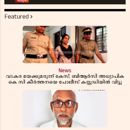
Featured
News
വടകര മയക്കുമരുന്ന് കേസ്; ബിആർസി അധ്യാപിക
കെ സി കീർത്തനയെ പോലീസ് കസ്റ്റഡിയിൽ വിട്ടു