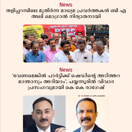
News
തളിപ്പറമ്പിലെ മുതിർന്ന മാധ്യമ പ്രവർത്തകൻ ബി എ
അലി മൊഗ്രാൽ നിര്യാതനായി
News
‘വേണമെങ്കിൽ പാർട്ടിക്ക് ഷെഡിൻ്റെ അടിത്തറ
മാന്താനും അറിയാം’; പയ്യന്നൂരിൽ വിവാദ
പ്രസംഗവുമായി കെ കെ രാഗേഷ്