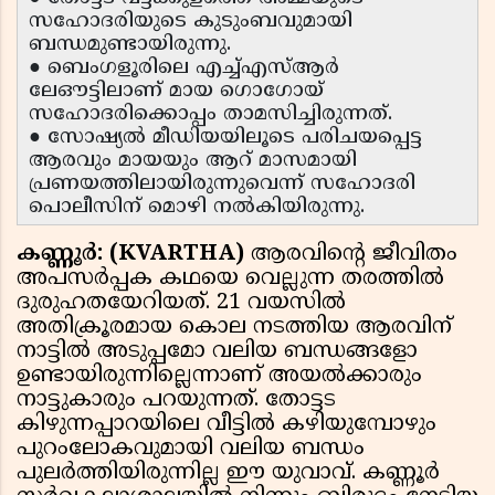
സഹോദരിയുടെ കുടുംബവുമായി
ബന്ധമുണ്ടായിരുന്നു.
● ബെംഗളൂരിലെ എച്ച്എസ്ആര്‍
ലേഔട്ടിലാണ് മായ ഗൊഗോയ്
സഹോദരിക്കൊപ്പം താമസിച്ചിരുന്നത്.
● സോഷ്യല്‍ മീഡിയയിലൂടെ പരിചയപ്പെട്ട
ആരവും മായയും ആറ് മാസമായി
പ്രണയത്തിലായിരുന്നുവെന്ന് സഹോദരി
പൊലീസിന് മൊഴി നൽകിയിരുന്നു.
കണ്ണൂർ: (KVARTHA)
ആരവിന്റെ ജീവിതം
അപസർപ്പക കഥയെ വെല്ലുന്ന തരത്തിൽ
ദുരുഹതയേറിയത്. 21 വയസിൽ
അതിക്രൂരമായ കൊല നടത്തിയ ആരവിന്
നാട്ടിൽ അടുപ്പമോ വലിയ ബന്ധങ്ങളോ
ഉണ്ടായിരുന്നില്ലെന്നാണ് അയൽക്കാരും
നാട്ടുകാരും പറയുന്നത്. തോട്ടട
കിഴുന്നപ്പാറയിലെ വീട്ടിൽ കഴിയുമ്പോഴും
പുറംലോകവുമായി വലിയ ബന്ധം
പുലർത്തിയിരുന്നില്ല ഈ യുവാവ്. കണ്ണൂർ