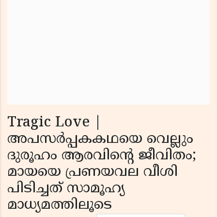
Tragic Love |
അപസർപ്പകകഥയെ വെല്ലും
ദുരൂഹം ആരവിൻ്റെ ജീവിതം;
മായയെ പ്രണയവല വീശി
പിടിച്ചത് സാമൂഹ്യ
മാധ്യമത്തിലൂടെ