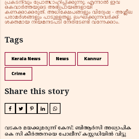
പ്രകടനവും പ്രോത്സാഹിപ്പിക്കുന്നു. എന്നാൽ ഇവ
കെവാർത്തയുടെ അഭിപ്രായങ്ങളായി
കണക്കാക്കരുത്. അധിക്ഷേപങ്ങളും വിദ്വേഷ - അശ്ലീല
പരാമർശങ്ങളും പാടുള്ളതല്ല. ലംഘിക്കുന്നവർക്ക്
ശക്തമായ നിയമനടപടി നേരിടേണ്ടി വന്നേക്കാം.
Tags
Kerala News
News
Kannur
Crime
Share this story
വടകര മയക്കുമരുന്ന് കേസ്; ബിആർസി അധ്യാപിക
കെ സി കീർത്തനയെ പോലീസ് കസ്റ്റഡിയിൽ വിട്ടു