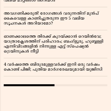
വലിയ മാറ്റങ്ങൾ അറിയാം
അവഗണിക്കരുത്! രോഗങ്ങൾ വരുന്നതിന് മുൻപ്
കൈവെള്ള കാണിച്ചുതരുന്ന ഈ 5 വലിയ
സൂചനകൾ അറിയാമോ?
ഓണക്കാലത്തെ തിരക്ക് കുറയ്ക്കാൻ റെയിൽവേ;
യാത്രാക്ലേശത്തിന് പരിഹാരം; ബംഗ്ളൂരു, ഹുബ്ബള്ളി
എന്നിവിടങ്ങളിൽ നിന്നുള്ള എട്ട് സ്പെഷ്യൽ
ട്രെയിനുകൾ നീട്ടി
4 വർഷത്തെ ബിരുദമുള്ളവർക്ക് ഇനി ഒരു വർഷം
കൊണ്ട് പിജി; പുതിയ മാർഗരേഖയുമായി യുജിസി