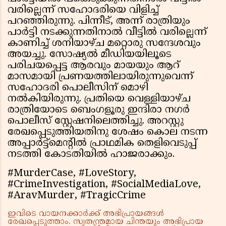
വരില്ലെന്ന് സഹോദരിയെ വിളിച്ച്
പറഞ്ഞിരുന്നു. പിന്നീട്, അന്ന് രാത്രിയും
പാര്‍ട്ടി നടക്കുന്നതിനാല്‍ വീട്ടില്‍ വരില്ലെന്ന്
കാണിച്ച് ശനിയാഴ്ച മറ്റൊരു സന്ദേശവും
അയച്ചു. സോഷ്യല്‍ മീഡിയയിലൂടെ
പരിചയപ്പെട്ട ആരവും മായയും ആറ്
മാസമായി പ്രണയത്തിലായിരുന്നുവെന്ന്
സഹോദരി പൊലീസിന് മൊഴി
നൽകിയിരുന്നു. പ്രതിയെ വെള്ളിയാഴ്ച
രാത്രിയോടെ ബെംഗളൂരു ഇന്ദിരാ നഗർ
പൊലീസ് സ്റ്റേഷനിലെത്തിച്ചു. അറസ്റ്റു
രേഖപ്പെടുത്തിയതിനു ശേഷം കൊല നടന്ന
അപ്പാർട്ട്മെൻ്റിൽ പ്രാഥമിക തെളിവെടുപ്പ്
നടത്തി കോടതിയിൽ ഹാജരാക്കും.
#MurderCase, #LoveStory,
#CrimeInvestigation, #SocialMediaLove,
#AravMurder, #TragicCrime
ഇവിടെ വായനക്കാർക്ക് അഭിപ്രായങ്ങൾ
രേഖപ്പെടുത്താം. സ്വതന്ത്രമായ ചിന്തയും അഭിപ്രായ