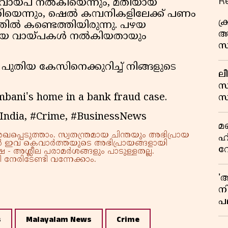
R
 വായ്പ നൽകിയെന്നും, മതിയായ
ിയെന്നും, ഷെൽ കമ്പനികളിലേക്ക് പണം
ക
്തിൽ കണ്ടെത്തിയിരുന്നു. പഴയ
അ
തിയ വായ്പകൾ നൽകിയതായും
സ
എ
ിയ കേസിനെക്കുറിച്ച് നിങ്ങളുടെ
ലീ
സ
mbani's home in a bank fraud case.
സ
പച
India, #Crime, #BusinessNews
മ
മ
വ
്പെടുത്താം. സ്വതന്ത്രമായ ചിന്തയും അഭിപ്രായ
ഹ
്നാൽ ഇവ കെവാർത്തയുടെ അഭിപ്രായങ്ങളായി
വ
 - അശ്ലീല പരാമർശങ്ങളും പാടുള്ളതല്ല.
നേരിടേണ്ടി വന്നേക്കാം.
ഭ
ആ
'
ന
പല
ച
s
Malayalam News
Crime