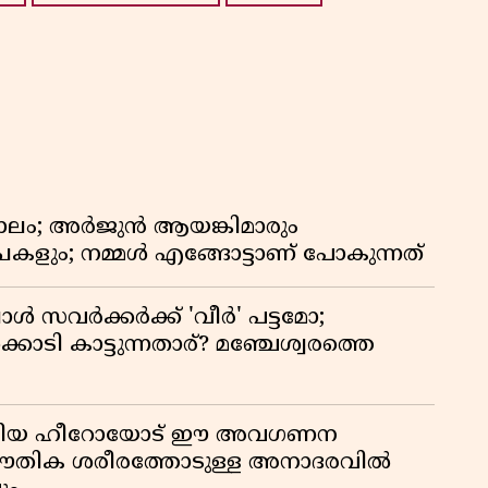
ാലം; അർജുൻ ആയങ്കിമാരും
കളും; നമ്മൾ എങ്ങോട്ടാണ് പോകുന്നത്
്പോൾ സവർക്കർക്ക് 'വീർ' പട്ടമോ;
ൊടി കാട്ടുന്നതാര്? മഞ്ചേശ്വരത്തെ
ടങ്ങിയ ഹീറോയോട് ഈ അവഗണന
 ഭൗതിക ശരീരത്തോടുള്ള അനാദരവിൽ