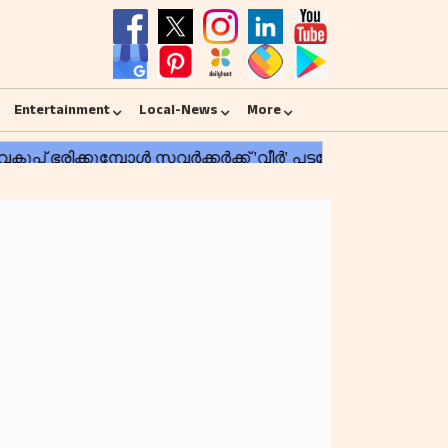
Entertainment
Local-News
More