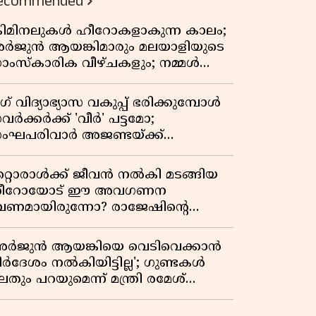
ecommended
്രിമിനലുകൾ ഹീറോകളാകുന്ന കാലം;
ർജുൻ ആയങ്കിമാരും മലയാളിയുടെ
ാംസ്കാരിക വീഴ്ചകളും; നമ്മൾ
ങ്ങോട്ടാണ് പോകുന്നത്
ഗ് വിദ്യാഭ്യാസ വകുപ്പ് ഭരിക്കുമ്പോൾ
വർക്കർക്ക് 'വീർ' പട്ടമോ;
ംഘപരിവാർ അജണ്ടയ്ക്ക്
്ചക്കൊടി കാട്ടുന്നതാര്?
ഞ്ചേശ്വരത്തെ ക്വിസ് ചോദ്യം
റ്റൊരാൾക്ക് ജീവൻ നൽകി മടങ്ങിയ
ിവാദമാവുമ്പോൾ
ീറോയോട് ഈ അവഗണന
േണമായിരുന്നോ? രാജേഷിൻ്റെ
ൗതിക ശരീരത്തോടുള്ള അനാദരവിൽ
ളിപ്പടരുന്ന ജനരോഷവും പാഠവും
അർജുൻ ആയങ്കിയെ വെടിവെക്കാൻ
ിർദേശം നൽകിയിട്ടില്ല'; ഗുണ്ടകൾ
തും പറയുമെന്ന് മന്ത്രി രമേശ്
െന്നിത്തല