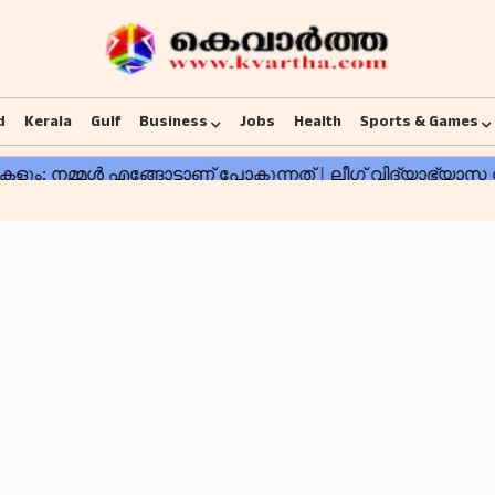
d
Kerala
Gulf
Business
Jobs
Health
Sports & Games