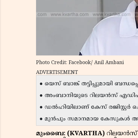
Photo Credit: Facebook/ Anil Ambani
ADVERTISEMENT
● യെസ് ബാങ്ക് തട്ടിപ്പുമായി ബന്ധപ്പെ
● അംബാനിയുടെ റിലയൻസ് എഡിഎ ഗ്രൂ
● ഡൽഹിയിലാണ് കേസ് രജിസ്റ്റർ ചെയ
● മുൻപും സമാനമായ കേസുകൾ അന്വേ
മുംബൈ: (KVARTHA)
റിലയൻസ് 