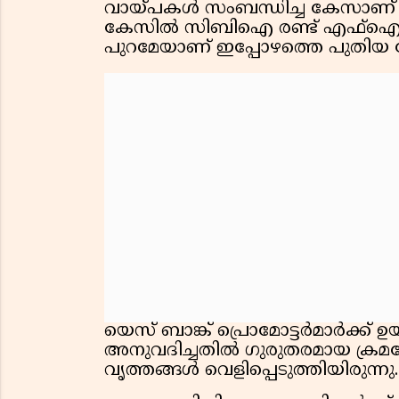
വായ്പകൾ സംബന്ധിച്ച കേസാണ് അന
കേസിൽ സിബിഐ രണ്ട് എഫ്ഐആറുക
പുറമേയാണ് ഇപ്പോഴത്തെ പുതിയ 
യെസ് ബാങ്ക് പ്രൊമോട്ടർമാർക്ക
അനുവദിച്ചതിൽ ഗുരുതരമായ ക്രമക്
വൃത്തങ്ങൾ വെളിപ്പെടുത്തിയിരുന്നു