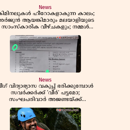
News
്രിമിനലുകൾ ഹീറോകളാകുന്ന കാലം;
ർജുൻ ആയങ്കിമാരും മലയാളിയുടെ
സാംസ്കാരിക വീഴ്ചകളും; നമ്മൾ
എങ്ങോട്ടാണ് പോകുന്നത്
News
ീഗ് വിദ്യാഭ്യാസ വകുപ്പ് ഭരിക്കുമ്പോൾ
സവർക്കർക്ക് 'വീർ' പട്ടമോ;
സംഘപരിവാർ അജണ്ടയ്ക്ക്
പച്ചക്കൊടി കാട്ടുന്നതാര്?
മഞ്ചേശ്വരത്തെ ക്വിസ് ചോദ്യം
വിവാദമാവുമ്പോൾ