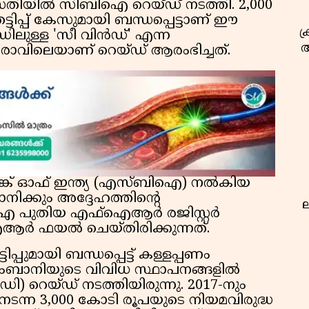
യിൽ സിബിഐ റെയ്ഡ് നടത്തി. 2,000
ടിപ്പ് കേസുമായി ബന്ധപ്പെട്ടാണ് ഈ
ക
ലുള്ള 'സീ വിൻഡ്' എന്ന
അ
രാവിലെയാണ് റെയ്ഡ് ആരംഭിച്ചത്.
റ്റ് ബാങ്ക് ഓഫ് ഇന്ത്യ (എസ്ബിഐ) നൽകിയ
ക്കും അദ്ദേഹത്തിന്റെ
ല
ിഐ പുതിയ എഫ്ഐആർ രജിസ്റ്റർ
 ഫയൽ ചെയ്തിരിക്കുന്നത്.
പ്പുമായി ബന്ധപ്പെട്ട് കള്ളപ്പണം
ംബാനിയുടെ വിവിധ സ്ഥാപനങ്ങളിൽ
ി) റെയ്ഡ് നടത്തിയിരുന്നു. 2017-നും
ടന്ന 3,000 കോടി രൂപയുടെ നിയമവിരുദ്ധ