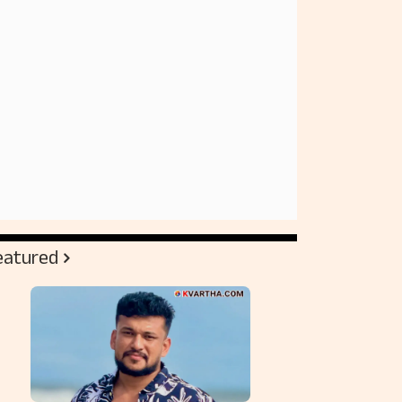
eatured