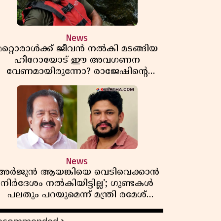
News
മറ്റൊരാൾക്ക് ജീവൻ നൽകി മടങ്ങിയ
ഹീറോയോട് ഈ അവഗണന
വേണമായിരുന്നോ? രാജേഷിൻ്റെ
ൗതിക ശരീരത്തോടുള്ള അനാദരവിൽ
ആളിപ്പടരുന്ന ജനരോഷവും പാഠവും
News
'അർജുൻ ആയങ്കിയെ വെടിവെക്കാൻ
നിർദേശം നൽകിയിട്ടില്ല'; ഗുണ്ടകൾ
പലതും പറയുമെന്ന് മന്ത്രി രമേശ്
ചെന്നിത്തല