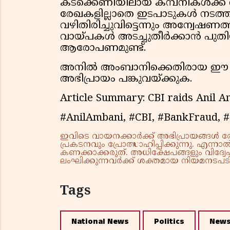
കടക്കെണിയിലായ കമ്പനികൾക്ക്
രേഖകളില്ലാതെ ഇടപാടുകൾ നടത്ത
വഴിതിരിച്ചുവിട്ടെന്നും അന്വേഷണത
വായ്പകൾ അടച്ചുതീർക്കാൻ പു
ആരോപണമുണ്ട്.
അനിൽ അംബാനിക്കെതിരായ ഈ പുത
അഭിപ്രായം പങ്കുവയ്ക്കുക.
Article Summary: CBI raids Anil A
#AnilAmbani, #CBI, #BankFraud, #
ഇവിടെ വായനക്കാർക്ക് അഭിപ്രായങ്ങൾ രേഖപ
പ്രകടനവും പ്രോത്സാഹിപ്പിക്കുന്നു. എന
കണക്കാക്കരുത്. അധിക്ഷേപങ്ങളും വിദ്വേഷ
ലംഘിക്കുന്നവർക്ക് ശക്തമായ നിയമനടപടി 
Tags
National News
Politics
New