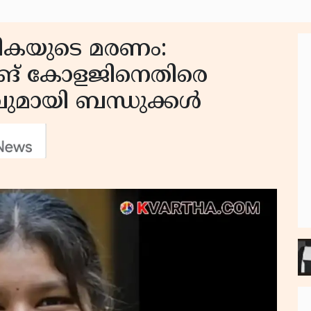
മികയുടെ മരണം:
ിങ് കോളജിനെതിരെ
മായി ബന്ധുക്കൾ