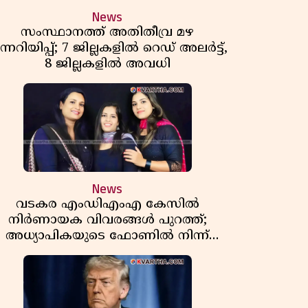
News
സംസ്ഥാനത്ത് അതിതീവ്ര മഴ
ന്നറിയിപ്പ്; 7 ജില്ലകളിൽ റെഡ് അലർട്ട്,
8 ജില്ലകളിൽ അവധി
News
വടകര എംഡിഎംഎ കേസിൽ
നിർണായക വിവരങ്ങൾ പുറത്ത്;
അധ്യാപികയുടെ ഫോണിൽ നിന്ന്
ലഹരി ഇടപാട് ചാറ്റുകൾ കണ്ടെത്തി