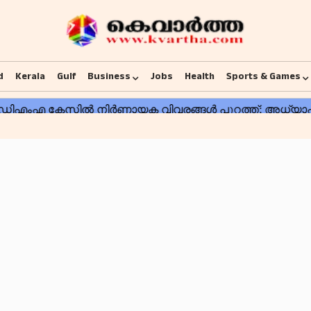
d
Kerala
Gulf
Business
Jobs
Health
Sports & Games