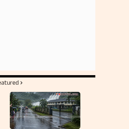
eatured