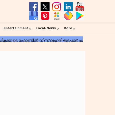
Entertainment
Local-News
More