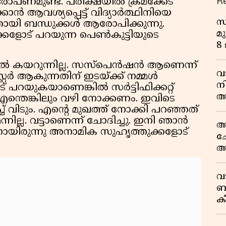
R
ണമുണ്ട്. പരീക്ഷയില്‍ ക്രമക്കേട്
‍ ആവശ്യപ്പെട്ട് വിദ്യാര്‍ത്ഥിനിയെ
സ
കിയതായി ബന്ധുക്കൾ ആരോപിക്കുന്നു.
മു
കളോട് പറയുന്ന പെണ്‍കുട്ടിയുടെ
8
ലയില്‍ കയറുന്നില്ല. സസ്‌പെന്‍ഷന്‍ ആണെന്ന്
വ
സ്റ്റര്‍ ആകുന്നതിന് ഇടയ്ക്ക് നമ്മള്‍
ന
പറയുകയാണെങ്കില്‍ സര്‍ട്ടിഫിക്കറ്റ്
അ
 എന്തെങ്കിലും വഴി നോക്കണം. ഇവിടെ
ല
ച് വിടും. എന്റെ മുഖത്ത് നോക്കി പറഞ്ഞത്
്നില്ല. വട്ടാണെന്ന് ചോദിച്ചു. ഇനി ഞാന്‍
ആ
, എന്നായിരുന്നു അനാമിക സുഹൃത്തുക്കളോട്
ച
അ
സ
ട്
വ
ബ
ക
വി