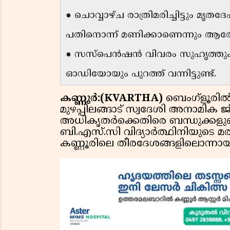
● ചൊവ്വാഴ്ച രാത്രിമരിച്ചിട്ടും മൃ
പതിനൊന്ന് മണിക്കാണെന്നും ആര
● സസ്‌പെന്‍ഷന്‍ വിവരം സുഹൃത്തുക
ഓഡിയോയും പുറത്ത് വന്നിട്ടുണ്ട്.
കണ്ണൂർ:(KVARTHA)
ബെംഗ്ളൂരിൽ 
മുഴപ്പിലങ്ങാട് സ്വദേശി അനാമി
അധികൃതർക്കെതിരെ ബന്ധുക്കള
ബി.എസ്.സി വിദ്യാർത്ഥിനിയുടെ
കണ്ണൂരിലെ തീരദേശങ്ങളിലൊന്നായ മു