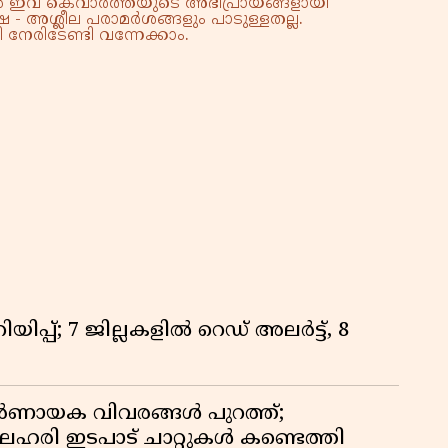
്നാൽ ഇവ കെവാർത്തയുടെ അഭിപ്രായങ്ങളായി
 - അശ്ലീല പരാമർശങ്ങളും പാടുള്ളതല്ല.
നേരിടേണ്ടി വന്നേക്കാം.
ിപ്പ്; 7 ജില്ലകളിൽ റെഡ് അലർട്ട്, 8
ായക വിവരങ്ങൾ പുറത്ത്;
ഹരി ഇടപാട് ചാറ്റുകൾ കണ്ടെത്തി