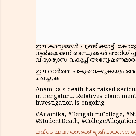
ഈ കാര്യങ്ങൾ ചൂണ്ടിക്കാട്ടി ക
നൽകുമെന്ന് ബന്ധുക്കൾ അറിയിച്ച
വിദ്യാഭ്യാസ വകുപ്പ് അന്വേഷണമാരംഭിച്
ഈ വാർത്ത പങ്കുവെക്കുകയും അഭി
ചെയ്യുക
Anamika’s death has raised serious
in Bengaluru. Relatives claim ment
investigation is ongoing.
#Anamika, #BengaluruCollege, #N
#StudentDeath, #CollegeAllegation
ഇവിടെ വായനക്കാർക്ക് അഭിപ്രായങ്ങൾ രേഖപ