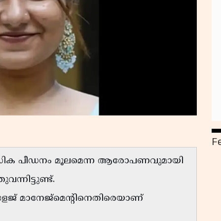
F
സിക പീഡനം മൂലമെന്ന ആരോപണവുമായി
്നിട്ടുണ്ട്.
ളേജ് മാനേജ്‌മെന്റിനെതിരെയാണ്