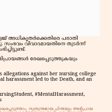
ോളേജ് അധികൃതർക്കെതിരെ പരാതി
ു. സംഭവം വിവാദമായതിനെ തുടർന്ന്
ചിട്ടുണ്ട്.
പ്രായങ്ങൾ രേഖപ്പെടുത്തുകയും
 allegations against her nursing college
al harassment led to the Death, and an
ursingStudent, #MentalHarassment,
s
്പെടുത്താം. സ്വതന്ത്രമായ ചിന്തയും അഭിപ്രായ