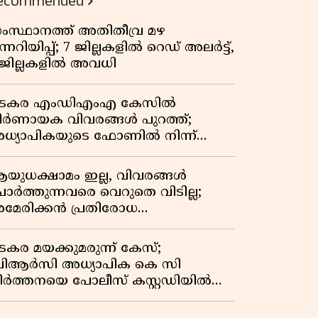
ecommended
ംസ്ഥാനത്ത് അതിതീവ്ര മഴ
ന്നറിയിപ്പ്; 7 ജില്ലകളിൽ റെഡ് അലർട്ട്,
 ജില്ലകളിൽ അവധി
ടകര എംഡിഎംഎ കേസിൽ
ിർണായക വിവരങ്ങൾ പുറത്ത്;
ധ്യാപികയുടെ ഫോണിൽ നിന്ന്
ഹരി ഇടപാട് ചാറ്റുകൾ കണ്ടെത്തി
യുധക്ഷാമം ഇല്ല, വിവരങ്ങൾ
ോർത്തുന്നവരെ വെറുതെ വിടില്ല;
മേരിക്കൻ പ്രതിരോധ
െക്രട്ടറിയുമായി കൊമ്പുകോർത്ത്
രംപ്
ടകര മയക്കുമരുന്ന് കേസ്;
ിആർസി അധ്യാപിക കെ സി
ീർത്തനയെ പോലീസ് കസ്റ്റഡിയിൽ
ട്ടു