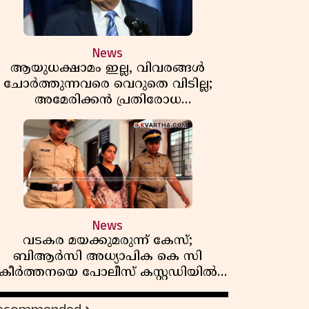
News
ആയുധക്ഷാമം ഇല്ല, വിവരങ്ങൾ
ചോർത്തുന്നവരെ വെറുതെ വിടില്ല;
അമേരിക്കൻ പ്രതിരോധ
സെക്രട്ടറിയുമായി കൊമ്പുകോർത്ത്
ട്രംപ്
News
വടകര മയക്കുമരുന്ന് കേസ്;
ബിആർസി അധ്യാപിക കെ സി
കീർത്തനയെ പോലീസ് കസ്റ്റഡിയിൽ
വിട്ടു