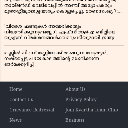
തായ്‌ലൻഡ് വെടിവെപ്പിൽ അഞ്ച് അധ്യാപകരും
മുത്തശ്ശീമുത്തശ്ശന്മാരും കൊല്ലപ്പെട്ടു, മരണസംഖ്യ 7;
ഞെട്ടിക്കുന്ന വെളിപ്പെടുത്തലുകൾ
‘വിദേശ ഫണ്ടുകൾ അമേരിക്കയും
നിയന്ത്രിക്കുന്നുണ്ടല്ലോ’; എഫ്സിആർഎ ബില്ലിലെ
യുഎസ് വിമർശനങ്ങൾക്ക് മറുപടിയുമായി ഇന്ത്യ
മണ്ണിൽ പിറന്ന് മണ്ണിലേക്ക് മടങ്ങുന്ന മനുഷ്യൻ;
നഷ്ടപ്പെട്ട പഴയകാലത്തിൻ്റെ മധുരിക്കുന്ന
ഓർമക്കുറിപ്പ്
Home
About Us
Contact Us
Privacy Policy
Grievance Redressal
Join Kvartha Team Club
News
Business