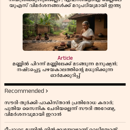
യുഎസ് വിമർശനങ്ങൾക്ക് മറുപടിയുമായി ഇന്ത്യ
Article
മണ്ണിൽ പിറന്ന് മണ്ണിലേക്ക് മടങ്ങുന്ന മനുഷ്യൻ;
നഷ്ടപ്പെട്ട പഴയകാലത്തിൻ്റെ മധുരിക്കുന്ന
ഓർമക്കുറിപ്പ്
Recommended
സൗദി-തുർക്കി-പാകിസ്താൻ പ്രതിരോധ കരാർ;
പുതിയ സൈനിക ചേരിയല്ലെന്ന് സൗദി അറേബ്യ,
വിമർശനവുമായി ഇറാൻ
ടീച്ചറുടെ മുന്നിൽ നിൽക്കുമ്പോഴാണ് വെടിയേറ്റത്;