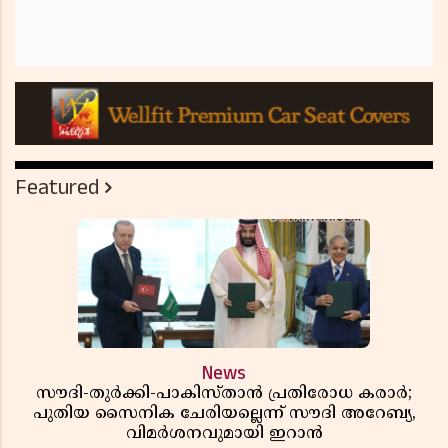
Featured
News
സൗദി-തുർക്കി-പാകിസ്താൻ പ്രതിരോധ കരാർ;
പുതിയ സൈനിക ചേരിയല്ലെന്ന് സൗദി അറേബ്യ,
വിമർശനവുമായി ഇറാൻ