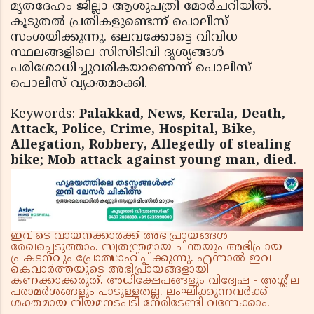
മൃതദേഹം ജില്ലാ ആശുപത്രി മോര്‍ചറിയില്‍.
കൂടുതല്‍ പ്രതികളുണ്ടെന്ന് പൊലീസ്
സംശയിക്കുന്നു. ഒലവക്കോട്ടെ വിവിധ
സ്ഥലങ്ങളിലെ സിസിടിവി ദൃശ്യങ്ങള്‍
പരിശോധിച്ചുവരികയാണെന്ന് പൊലീസ്
പൊലീസ് വ്യക്തമാക്കി.
Keywords:
Palakkad, News, Kerala, Death,
Attack, Police, Crime, Hospital, Bike,
Allegation, Robbery, Allegedly of stealing
bike; Mob attack against young man, died.
ഇവിടെ വായനക്കാർക്ക് അഭിപ്രായങ്ങൾ
രേഖപ്പെടുത്താം. സ്വതന്ത്രമായ ചിന്തയും അഭിപ്രായ
പ്രകടനവും പ്രോത്സാഹിപ്പിക്കുന്നു. എന്നാൽ ഇവ
കെവാർത്തയുടെ അഭിപ്രായങ്ങളായി
കണക്കാക്കരുത്. അധിക്ഷേപങ്ങളും വിദ്വേഷ - അശ്ലീല
പരാമർശങ്ങളും പാടുള്ളതല്ല. ലംഘിക്കുന്നവർക്ക്
ശക്തമായ നിയമനടപടി നേരിടേണ്ടി വന്നേക്കാം.