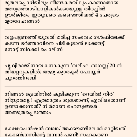
മുതലപ്പൊഴിയിലും നീണ്ടകരയിലും കാണാതായ
മത്സ്യത്തൊഴിലാളികൾക്കായുള്ള തിരച്ചിൽ
ഊർജിതം; ഇതുവരെ കണ്ടെത്തിയത് 4 പേരുടെ
മൃതദേഹങ്ങൾ
വളപട്ടണത്ത് യുവതി മരിച്ച സംഭവം: ഗൾഫിലേക്ക്
കടന്ന ഭർത്താവിനെ പിടികൂടാൻ ലുക്കൗട്ട്
നോട്ടീസിറക്കി പൊലീസ്
പൃഥ്വിരാജ് നായകനാകുന്ന 'ഖലീഫ' ഓഗസ്റ്റ് 20-ന്
തിയറ്ററുകളിൽ; ആദ്യ ക്യാരക്ടർ പോസ്റ്റർ
പുറത്തിറങ്ങി
നിങ്ങൾ ട്രെയിനിൽ കുടിക്കുന്ന 'റെയിൽ നീർ'
നിസ്സാരമല്ല! എത്രമാത്രം ശുദ്ധമാണ്, എവിടെയാണ്
ഉണ്ടാക്കുന്നത്? നിർമാണ രഹസ്യങ്ങൾ
അത്ഭുതപ്പെടുത്തും
ക്ഷേമപെൻഷൻ ബാങ്ക് അക്കൗണ്ടിലേക്ക് മാറ്റിയത്
കോൺഗ്രസിന്റെ വമ്പൻ പണി! സഹകരണ