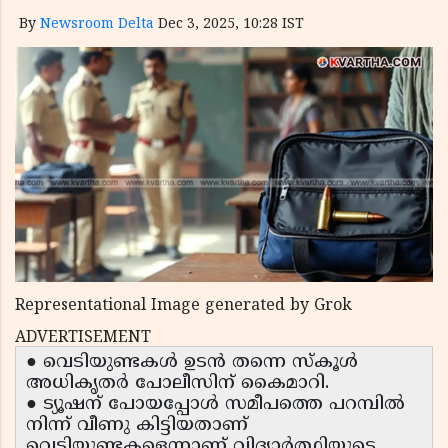
By
Newsroom Delta
Dec 3, 2025, 10:28 IST
Representational Image generated by Grok
ADVERTISEMENT
● വെടിയുണ്ടകൾ ഉടൻ തന്നെ സ്കൂൾ
അധികൃതർ പോലീസിന് കൈമാറി.
● ട്യൂഷന് പോയപ്പോൾ സമീപത്തെ പറമ്പിൽ
നിന്ന് വീണു കിട്ടിയതാണ്
വെടിയുണ്ടകളെന്നാണ് വിദ്യാർത്ഥിയുടെ