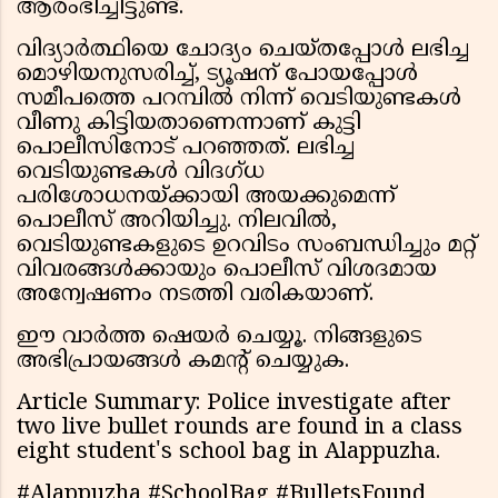
ആരംഭിച്ചിട്ടുണ്ട്.
വിദ്യാർത്ഥിയെ ചോദ്യം ചെയ്തപ്പോൾ ലഭിച്ച
മൊഴിയനുസരിച്ച്, ട്യൂഷന് പോയപ്പോൾ
സമീപത്തെ പറമ്പിൽ നിന്ന് വെടിയുണ്ടകൾ
വീണു കിട്ടിയതാണെന്നാണ് കുട്ടി
പൊലീസിനോട് പറഞ്ഞത്. ലഭിച്ച
വെടിയുണ്ടകൾ വിദഗ്ധ
പരിശോധനയ്ക്കായി അയക്കുമെന്ന്
പൊലീസ് അറിയിച്ചു. നിലവിൽ,
വെടിയുണ്ടകളുടെ ഉറവിടം സംബന്ധിച്ചും മറ്റ്
വിവരങ്ങൾക്കായും പൊലീസ് വിശദമായ
അന്വേഷണം നടത്തി വരികയാണ്.
ഈ വാർത്ത ഷെയർ ചെയ്യൂ. നിങ്ങളുടെ
അഭിപ്രായങ്ങൾ കമൻ്റ് ചെയ്യുക.
Article Summary: Police investigate after
two live bullet rounds are found in a class
eight student's school bag in Alappuzha.
#Alappuzha #SchoolBag #BulletsFound