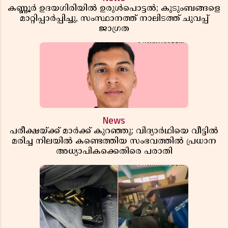
കണ്ണൂർ ഉദയഗിരിയിൽ ഉരുൾപൊട്ടൽ; കുടുംബങ്ങളെ
മാറ്റിപ്പാർപ്പിച്ചു, സംസ്ഥാനത്ത് നാലിടത്ത് ചുവപ്പ്
ജാഗ്രത
News
പരീക്ഷയ്ക്ക് മാർക്ക് കുറഞ്ഞു; വിദ്യാർഥിയെ വീട്ടിൽ
മരിച്ച നിലയിൽ കണ്ടെത്തിയ സംഭവത്തിൽ പ്രധാന
അധ്യാപികക്കെതിരെ പരാതി