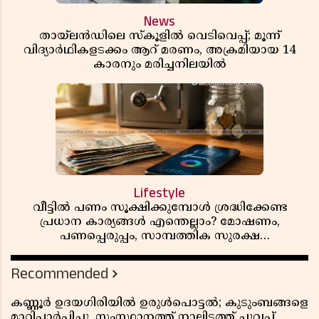
News
തായ്‌ലൻഡിലെ സ്‌കൂളിൽ വെടിവെപ്പ്; മൂന്ന്
വിദ്യാർഥികളടക്കം ആറ് മരണം, അക്രമിയായ 14
കാരനും മരിച്ചനിലയിൽ
Lifestyle
വീട്ടിൽ പണം സൂക്ഷിക്കുമ്പോൾ ശ്രദ്ധിക്കേണ്ട
പ്രധാന കാര്യങ്ങൾ എന്തെല്ലാം? മോഷണം,
പണപ്പെരുപ്പം, സാമ്പത്തിക സുരക്ഷ
എന്നിവയെക്കുറിച്ച് അറിയാം
Recommended
കണ്ണൂർ ഉദയഗിരിയിൽ ഉരുൾപൊട്ടൽ; കുടുംബങ്ങളെ
മാറ്റിപ്പാർപ്പിച്ചു, സംസ്ഥാനത്ത് നാലിടത്ത് ചുവപ്പ്