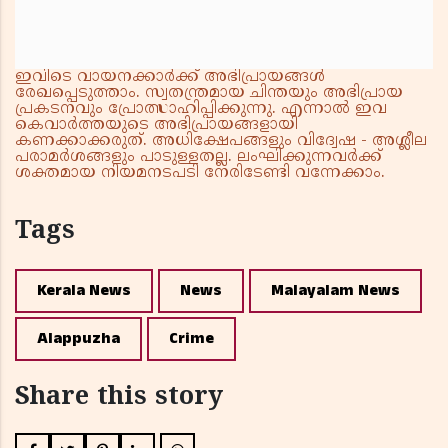
ഇവിടെ വായനക്കാർക്ക് അഭിപ്രായങ്ങൾ
രേഖപ്പെടുത്താം. സ്വതന്ത്രമായ ചിന്തയും അഭിപ്രായ
പ്രകടനവും പ്രോത്സാഹിപ്പിക്കുന്നു. എന്നാൽ ഇവ
കെവാർത്തയുടെ അഭിപ്രായങ്ങളായി
കണക്കാക്കരുത്. അധിക്ഷേപങ്ങളും വിദ്വേഷ - അശ്ലീല
പരാമർശങ്ങളും പാടുള്ളതല്ല. ലംഘിക്കുന്നവർക്ക്
ശക്തമായ നിയമനടപടി നേരിടേണ്ടി വന്നേക്കാം.
Tags
Kerala News
News
Malayalam News
Alappuzha
Crime
Share this story