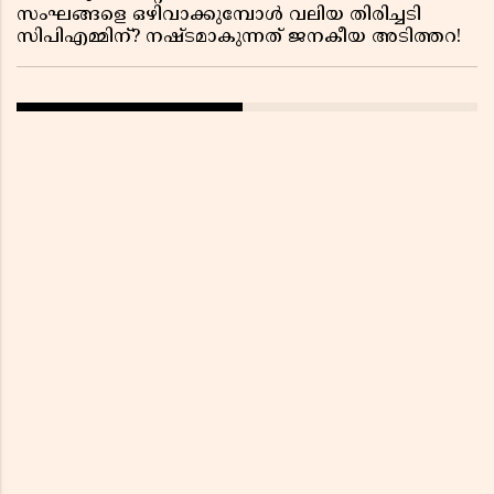
സംഘങ്ങളെ ഒഴിവാക്കുമ്പോൾ വലിയ തിരിച്ചടി
സിപിഎമ്മിന്? നഷ്ടമാകുന്നത് ജനകീയ അടിത്തറ!