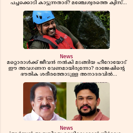
പച്ചക്കൊടി കാട്ടുന്നതാര്? മഞ്ചേശ്വരത്തെ ക്വിസ്
ചോദ്യം വിവാദമാവുമ്പോൾ
News
മറ്റൊരാൾക്ക് ജീവൻ നൽകി മടങ്ങിയ ഹീറോയോട്
ഈ അവഗണന വേണമായിരുന്നോ? രാജേഷിൻ്റെ
ഭൗതിക ശരീരത്തോടുള്ള അനാദരവിൽ
ആളിപ്പടരുന്ന ജനരോഷവും പാഠവും
News