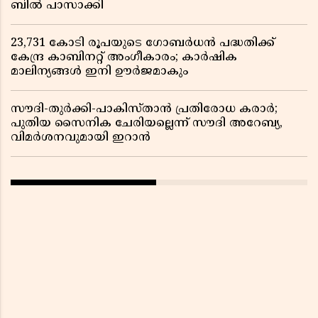
ബിൽ പാസാക്കി
23,731 കോടി രൂപയുടെ ഗോബർധൻ പദ്ധതിക്ക്
കേന്ദ്ര കാബിനറ്റ് അംഗീകാരം; കാർഷിക
മാലിന്യങ്ങൾ ഇനി ഊർജമാകും
സൗദി-തുർക്കി-പാകിസ്താൻ പ്രതിരോധ കരാർ;
പുതിയ സൈനിക ചേരിയല്ലെന്ന് സൗദി അറേബ്യ,
വിമർശനവുമായി ഇറാൻ