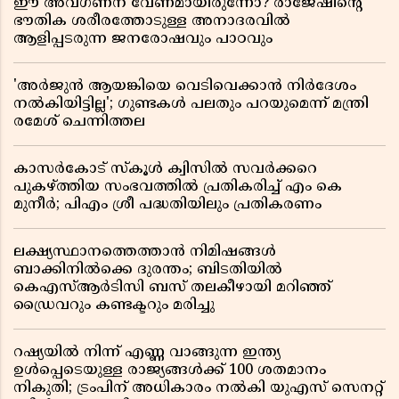
ഈ അവഗണന വേണമായിരുന്നോ? രാജേഷിൻ്റെ
ഭൗതിക ശരീരത്തോടുള്ള അനാദരവിൽ
ആളിപ്പടരുന്ന ജനരോഷവും പാഠവും
'അർജുൻ ആയങ്കിയെ വെടിവെക്കാൻ നിർദേശം
നൽകിയിട്ടില്ല'; ഗുണ്ടകൾ പലതും പറയുമെന്ന് മന്ത്രി
രമേശ് ചെന്നിത്തല
കാസർകോട് സ്കൂൾ ക്വിസിൽ സവർക്കറെ
പുകഴ്ത്തിയ സംഭവത്തിൽ പ്രതികരിച്ച് എം കെ
മുനീർ; പിഎം ശ്രീ പദ്ധതിയിലും പ്രതികരണം
ലക്ഷ്യസ്ഥാനത്തെത്താൻ നിമിഷങ്ങൾ
ബാക്കിനിൽക്കെ ദുരന്തം; ബിടതിയിൽ
കെഎസ്ആർടിസി ബസ് തലകീഴായി മറിഞ്ഞ്
ഡ്രൈവറും കണ്ടക്ടറും മരിച്ചു
റഷ്യയിൽ നിന്ന് എണ്ണ വാങ്ങുന്ന ഇന്ത്യ
ഉൾപ്പെടെയുള്ള രാജ്യങ്ങൾക്ക് 100 ശതമാനം
നികുതി; ട്രംപിന് അധികാരം നൽകി യുഎസ് സെനറ്റ്