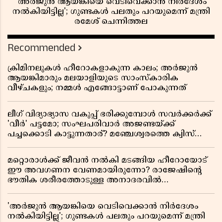
'അർജുൻ ആയങ്കിയെ വെടിവെക്കാൻ നിർദേശം
നൽകിയിട്ടില്ല'; ഗുണ്ടകൾ പലതും പറയുമെന്ന് മന്ത്രി
രമേശ് ചെന്നിത്തല
Recommended
ക്രിമിനലുകൾ ഹീറോകളാകുന്ന കാലം; അർജുൻ
ആയങ്കിമാരും മലയാളിയുടെ സാംസ്കാരിക
വീഴ്ചകളും; നമ്മൾ എങ്ങോട്ടാണ് പോകുന്നത്
ലീഗ് വിദ്യാഭ്യാസ വകുപ്പ് ഭരിക്കുമ്പോൾ സവർക്കർക്ക്
'വീർ' പട്ടമോ; സംഘപരിവാർ അജണ്ടയ്ക്ക്
പച്ചക്കൊടി കാട്ടുന്നതാര്? മഞ്ചേശ്വരത്തെ ക്വിസ്
ചോദ്യം വിവാദമാവുമ്പോൾ
മറ്റൊരാൾക്ക് ജീവൻ നൽകി മടങ്ങിയ ഹീറോയോട്
ഈ അവഗണന വേണമായിരുന്നോ? രാജേഷിൻ്റെ
ഭൗതിക ശരീരത്തോടുള്ള അനാദരവിൽ
ആളിപ്പടരുന്ന ജനരോഷവും പാഠവും
'അർജുൻ ആയങ്കിയെ വെടിവെക്കാൻ നിർദേശം
നൽകിയിട്ടില്ല'; ഗുണ്ടകൾ പലതും പറയുമെന്ന് മന്ത്രി