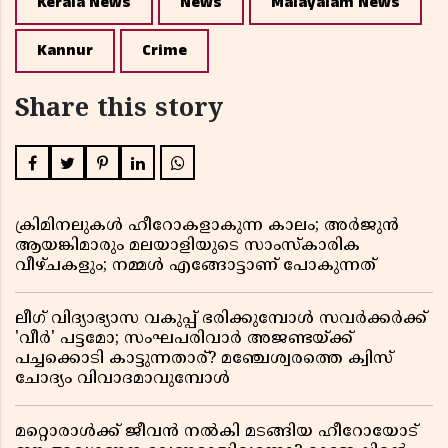
Kerala News
News
Malayalam News
Kannur
Crime
Share this story
ക്രിമിനലുകൾ ഹീറോകളാകുന്ന കാലം; അർജുൻ
ആയങ്കിമാരും മലയാളിയുടെ സാംസ്കാരിക
വീഴ്ചകളും; നമ്മൾ എങ്ങോട്ടാണ് പോകുന്നത്
ലീഗ് വിദ്യാഭ്യാസ വകുപ്പ് ഭരിക്കുമ്പോൾ സവർക്കർക്ക്
'വീർ' പട്ടമോ; സംഘപരിവാർ അജണ്ടയ്ക്ക്
പച്ചക്കൊടി കാട്ടുന്നതാര്? മഞ്ചേശ്വരത്തെ ക്വിസ്
ചോദ്യം വിവാദമാവുമ്പോൾ
മറ്റൊരാൾക്ക് ജീവൻ നൽകി മടങ്ങിയ ഹീറോയോട്