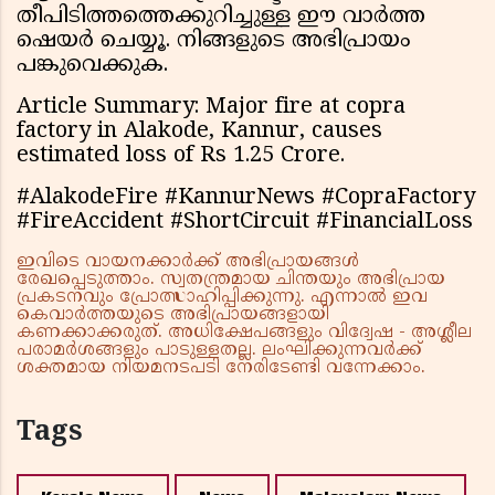
തീപിടിത്തത്തെക്കുറിച്ചുള്ള ഈ വാർത്ത
ഷെയർ ചെയ്യൂ. നിങ്ങളുടെ അഭിപ്രായം
പങ്കുവെക്കുക.
Article Summary: Major fire at copra
factory in Alakode, Kannur, causes
estimated loss of Rs 1.25 Crore.
#AlakodeFire #KannurNews #CopraFactory
#FireAccident #ShortCircuit #FinancialLoss
ഇവിടെ വായനക്കാർക്ക് അഭിപ്രായങ്ങൾ
രേഖപ്പെടുത്താം. സ്വതന്ത്രമായ ചിന്തയും അഭിപ്രായ
പ്രകടനവും പ്രോത്സാഹിപ്പിക്കുന്നു. എന്നാൽ ഇവ
കെവാർത്തയുടെ അഭിപ്രായങ്ങളായി
കണക്കാക്കരുത്. അധിക്ഷേപങ്ങളും വിദ്വേഷ - അശ്ലീല
പരാമർശങ്ങളും പാടുള്ളതല്ല. ലംഘിക്കുന്നവർക്ക്
ശക്തമായ നിയമനടപടി നേരിടേണ്ടി വന്നേക്കാം.
Tags