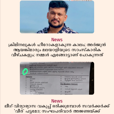
News
ക്രിമിനലുകൾ ഹീറോകളാകുന്ന കാലം; അർജുൻ
ആയങ്കിമാരും മലയാളിയുടെ സാംസ്കാരിക
വീഴ്ചകളും; നമ്മൾ എങ്ങോട്ടാണ് പോകുന്നത്
News
ലീഗ് വിദ്യാഭ്യാസ വകുപ്പ് ഭരിക്കുമ്പോൾ സവർക്കർക്ക്
'വീർ' പട്ടമോ; സംഘപരിവാർ അജണ്ടയ്ക്ക്