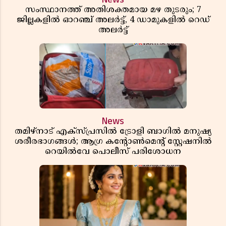
സംസ്ഥാനത്ത് അതിശക്തമായ മഴ തുടരും; 7
ജില്ലകളിൽ ഓറഞ്ച് അലർട്ട്, 4 ഡാമുകളിൽ റെഡ്
അലർട്ട്
News
തമിഴ്‌നാട് എക്സ്പ്രസിൽ ട്രോളി ബാഗിൽ മനുഷ്യ
ശരീരഭാഗങ്ങൾ; ആഗ്ര കൻ്റോൺമെൻ്റ് സ്റ്റേഷനിൽ
റെയിൽവേ പൊലീസ് പരിശോധന