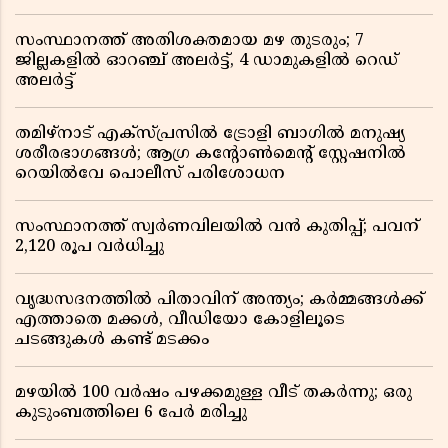
സംസ്ഥാനത്ത് അതിശക്തമായ മഴ തുടരും; 7
ജില്ലകളിൽ ഓറഞ്ച് അലർട്ട്, 4 ഡാമുകളിൽ റെഡ്
അലർട്ട്
തമിഴ്‌നാട് എക്സ്പ്രസിൽ ട്രോളി ബാഗിൽ മനുഷ്യ
ശരീരഭാഗങ്ങൾ; ആഗ്ര കൻ്റോൺമെൻ്റ് സ്റ്റേഷനിൽ
റെയിൽവേ പൊലീസ് പരിശോധന
സംസ്ഥാനത്ത് സ്വര്‍ണവിലയില്‍ വന്‍ കുതിപ്പ്; പവന്
2,120 രൂപ വര്‍ധിച്ചു
വൃദ്ധസദനത്തിൽ പിതാവിന് അന്ത്യം; കർമ്മങ്ങൾക്ക്
എത്താതെ മക്കൾ, വീഡിയോ കോളിലൂടെ
ചടങ്ങുകൾ കണ്ട് മടക്കം
മഴയിൽ 100 വർഷം പഴക്കമുള്ള വീട് തകർന്നു; ഒരു
കുടുംബത്തിലെ 6 പേർ മരിച്ചു