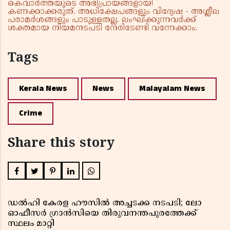
കെവാർത്തയുടെ അഭിപ്രായങ്ങളായി
കണക്കാക്കരുത്. അധിക്ഷേപങ്ങളും വിദ്വേഷ - അശ്ലീല
പരാമർശങ്ങളും പാടുള്ളതല്ല. ലംഘിക്കുന്നവർക്ക്
ശക്തമായ നിയമനടപടി നേരിടേണ്ടി വന്നേക്കാം.
Tags
Kerala News
News
Malayalam News
Crime
Share this story
ഡൽഹി കേരള ഹൗസിൽ അച്ചടക്ക നടപടി; ലോ
ഓഫീസർ ഗ്രാൻസിയെ തിരുവനന്തപുരത്തേക്ക്
സ്ഥലം മാറ്റി