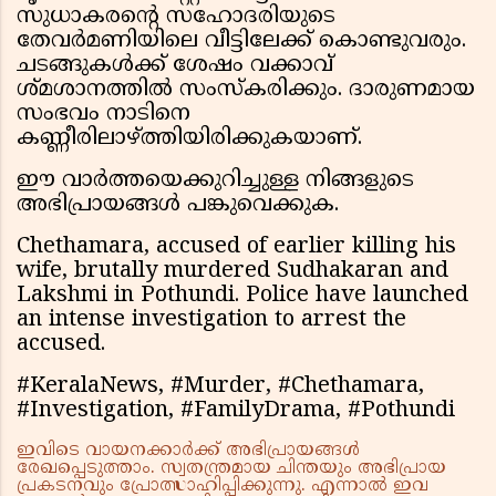
സുധാകരന്റെ സഹോദരിയുടെ
തേവർമണിയിലെ വീട്ടിലേക്ക് കൊണ്ടുവരും.
ചടങ്ങുകൾക്ക് ശേഷം വക്കാവ്
ശ്മശാനത്തിൽ സംസ്കരിക്കും. ദാരുണമായ
സംഭവം നാടിനെ
കണ്ണീരിലാഴ്ത്തിയിരിക്കുകയാണ്.
ഈ വാർത്തയെക്കുറിച്ചുള്ള നിങ്ങളുടെ
അഭിപ്രായങ്ങൾ പങ്കുവെക്കുക.
Chethamara, accused of earlier killing his
wife, brutally murdered Sudhakaran and
Lakshmi in Pothundi. Police have launched
an intense investigation to arrest the
accused.
#KeralaNews, #Murder, #Chethamara,
#Investigation, #FamilyDrama, #Pothundi
ഇവിടെ വായനക്കാർക്ക് അഭിപ്രായങ്ങൾ
രേഖപ്പെടുത്താം. സ്വതന്ത്രമായ ചിന്തയും അഭിപ്രായ
പ്രകടനവും പ്രോത്സാഹിപ്പിക്കുന്നു. എന്നാൽ ഇവ