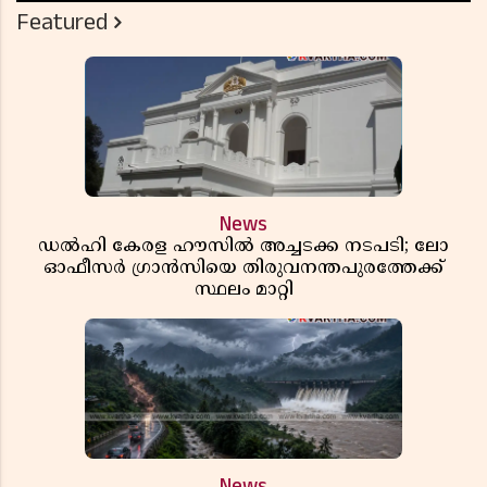
Featured
News
ഡൽഹി കേരള ഹൗസിൽ അച്ചടക്ക നടപടി; ലോ
ഓഫീസർ ഗ്രാൻസിയെ തിരുവനന്തപുരത്തേക്ക്
സ്ഥലം മാറ്റി
News