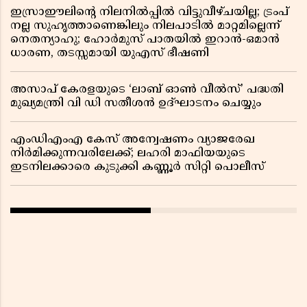
ഇസ്രാഈലിന്റെ നിലനിൽപ്പിൽ വിട്ടുവീഴ്ചയില്ല; ട്രംപ്
നല്ല സുഹൃത്താണെങ്കിലും നിലപാടിൽ മാറ്റമില്ലെന്ന്
നെതന്യാഹു; ഹോർമുസ് പാതയിൽ ഇറാൻ-ഒമാൻ
ധാരണ, തടസ്സമായി യുഎസ് ഭീഷണി
അസാപ് കേരളയുടെ ‘ലാബ് ഓൺ വീൽസ്’ പദ്ധതി
മുഖ്യമന്ത്രി വി ഡി സതീശൻ ഉദ്ഘാടനം ചെയ്യും
എംഡിഎംഎ കേസ് അന്വേഷണം വ്യാജരേഖ
നിർമിക്കുന്നവരിലേക്ക്; ലഹരി മാഫിയയുടെ
ഇടനിലക്കാരെ കുടുക്കി കണ്ണൂർ സിറ്റി പൊലീസ്