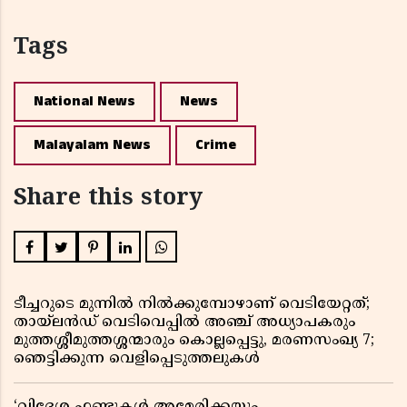
Tags
National News
News
Malayalam News
Crime
Share this story
ടീച്ചറുടെ മുന്നിൽ നിൽക്കുമ്പോഴാണ് വെടിയേറ്റത്;
തായ്‌ലൻഡ് വെടിവെപ്പിൽ അഞ്ച് അധ്യാപകരും
മുത്തശ്ശീമുത്തശ്ശന്മാരും കൊല്ലപ്പെട്ടു, മരണസംഖ്യ 7;
ഞെട്ടിക്കുന്ന വെളിപ്പെടുത്തലുകൾ