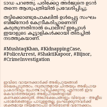
ടാഡ പറഞ്ഞു. പരിക്കേറ്റ അർജുനെ ഉടൻ
തന്നെ ആശുപത്രിയിൽ പ്രവേശിപ്പിച്ചു.
തട്ടിക്കൊണ്ടുപോകലിൽ ഉൾപ്പെട്ട സംഘം
ബിജ്നോർ കേന്ദ്രീകരിച്ചാണെന്ന്
കരുതുന്നതിനാൽ പൊലീസ് ഇപ്പോൾ
ഇയാളുടെ കൂട്ടാളികൾക്കായി തിരച്ചിൽ
നടത്തുകയാണ്.
#MushtaqKhan, #KidnappingCase,
#PoliceArrest, #ShaktiKapoor, #Bijnor,
#CrimeInvestigation
ഇവിടെ വായനക്കാർക്ക് അഭിപ്രായങ്ങൾ
രേഖപ്പെടുത്താം. സ്വതന്ത്രമായ ചിന്തയും അഭിപ്രായ
പ്രകടനവും പ്രോത്സാഹിപ്പിക്കുന്നു. എന്നാൽ ഇവ
കെവാർത്തയുടെ അഭിപ്രായങ്ങളായി
കണക്കാക്കരുത്. അധിക്ഷേപങ്ങളും വിദ്വേഷ - അശ്ലീല
പരാമർശങ്ങളും പാടുള്ളതല്ല. ലംഘിക്കുന്നവർക്ക്
ശക്തമായ നിയമനടപടി നേരിടേണ്ടി വന്നേക്കാം.