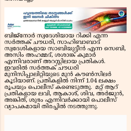
ബിജ്‌നോർ സ്വദേശിയായ റിക്കി എന്ന
സർത്തക് ചൗധരി, സാഹിബാബാദ്
സ്വദേശികളായ സാബിയുദ്ദീൻ എന്ന സെബി,
അസിം അഹമ്മദ്, ശശാങ്ക് കുമാർ
എന്നിവരാണ് അറസ്റ്റിലായ പ്രതികൾ.
ഇവരിൽ സർത്തക് ചൗധരി
മുനിസിപ്പാലിറ്റിയുടെ മുൻ കൗൺസിലർ
കൂടിയാണ്. പ്രതികളിൽ നിന്ന് 1.04 ലക്ഷം
രൂപയും പൊലീസ് കണ്ടെടുത്തു. മറ്റ് ആറ്
പ്രതികളായ ലവി, ആകാശ്, ശിവ, അർജുൻ,
അങ്കിത്, ശുഭം എന്നിവർക്കായി പൊലീസ്
വ്യാപകമായി തിരച്ചിൽ നടത്തുന്നു.