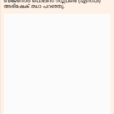
ബിജ്‌നോർ പൊലീസ് സൂപ്രണ്ട് (എസ്‌പി)
അഭിഷേക് ഝാ പറഞ്ഞു.