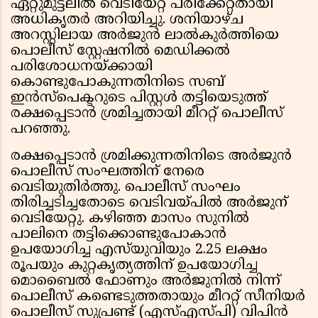
ഏറ്റുമുട്ടലിൽ വെടിയേറ്റ് പരിക്കേറ്റതായി
അധികൃതർ അറിയിച്ചു. ശനിയാഴ്ച
അറസ്റ്റിലായ അർജുൻ ലാൽകുർത്തിയെ
പൊലീസ് സ്റ്റേഷനിൽ മെഡിക്കൽ
പരിശോധനയ്ക്കായി
കൊണ്ടുപോകുന്നതിനിടെ സബ്
ഇൻസ്പെക്ടറുടെ പിസ്റ്റൾ തട്ടിയെടുത്ത്
രക്ഷപ്പെടാൻ ശ്രമിച്ചതായി മീററ്റ് പൊലീസ്
പറഞ്ഞു.
രക്ഷപ്പെടാൻ ശ്രമിക്കുന്നതിനിടെ അർജുൻ
പൊലീസ് സംഘത്തിന് നേരെ
വെടിയുതിർത്തു. പൊലീസ് സംഘം
തിരിച്ചടിച്ചതോടെ വെടിവയ്പിൽ അർജുന്
വെടിയേറ്റു. കഴിഞ്ഞ മാസം സുനിൽ
പാലിനെ തട്ടിക്കൊണ്ടുപോകാൻ
ഉപയോഗിച്ച എസ്‌യുവിയും 2.25 ലക്ഷം
രൂപയും കുറ്റകൃത്യത്തിന് ഉപയോഗിച്ച
മൊബൈൽ ഫോണും അർജുനിൽ നിന്ന്
പൊലീസ് കണ്ടെടുത്തതായും മീററ്റ് സീനിയർ
പൊലീസ് സുപ്രണ്ട് (എസ്എസ്‌പി) വിപിൻ