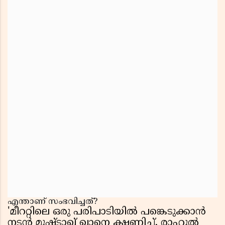
എന്താണ് സംഭവിച്ചത്?
'മീററ്റിലെ ഒരു പരിപാടിയിൽ പങ്കെടുക്കാൻ
നടൻ മുഷ്ടാഖ് ഖാനെ ക്ഷണിച്ച്, രാഹുൽ