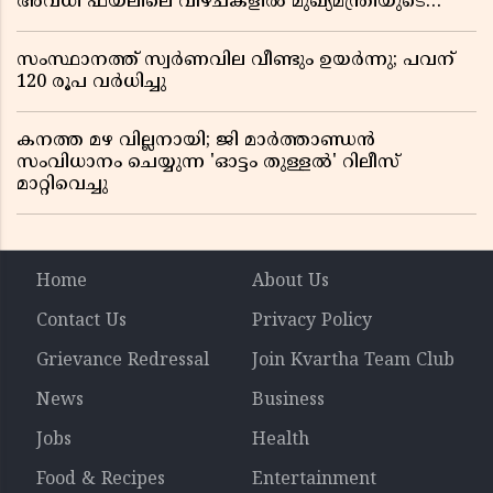
അവധി ഫയലിലെ വീഴ്ചകളിൽ മുഖ്യമന്ത്രിയുടെ
ഓഫീസ് അന്വേഷണത്തിന് ഉത്തരവിട്ടു
സംസ്ഥാനത്ത് സ്വര്‍ണവില വീണ്ടും ഉയർന്നു; പവന്
120 രൂപ വര്‍ധിച്ചു
കനത്ത മഴ വില്ലനായി; ജി മാർത്താണ്ഡൻ
സംവിധാനം ചെയ്യുന്ന 'ഓട്ടം തുള്ളൽ' റിലീസ്
മാറ്റിവെച്ചു
Home
About Us
Contact Us
Privacy Policy
Grievance Redressal
Join Kvartha Team Club
News
Business
Jobs
Health
Food & Recipes
Entertainment