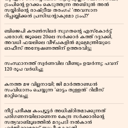
ട്രംപിന്റെ ഉറക്കം കെടുത്തുന്ന അബ്ദുൽ അൽ
സയ്യിദിന്റെ രാഷ്ട്രീയ തരംഗം! 'അവസാന
റിപ്പബ്ലിക്കൻ പ്രസിഡന്റാകുമോ ട്രംപ്?'
ബിജെപി കൗൺസിലർ സുഗതന്റെ എസ്‌കോർട്ട്
പരോൾ; ജൂലൈ 20ലെ സർക്കാർ കത്ത് റദ്ദാക്കി,
അവധി ഫയലിലെ വീഴ്ചകളിൽ മുഖ്യമന്ത്രിയുടെ
ഓഫീസ് അന്വേഷണത്തിന് ഉത്തരവിട്ടു
സംസ്ഥാനത്ത് സ്വര്‍ണവില വീണ്ടും ഉയർന്നു; പവന്
120 രൂപ വര്‍ധിച്ചു
കനത്ത മഴ വില്ലനായി; ജി മാർത്താണ്ഡൻ
സംവിധാനം ചെയ്യുന്ന 'ഓട്ടം തുള്ളൽ' റിലീസ്
മാറ്റിവെച്ചു
നീറ്റ് പരീക്ഷ കംപ്യൂട്ടർ അധിഷ്ഠിതമാക്കുന്നത്
പരിഗണനയിലാണെന്ന കേന്ദ്ര സർക്കാരിൻ്റെ
സത്യവാങ്മൂലത്തിൽ മറുപടി നൽകാൻ