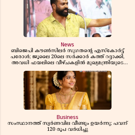
News
ബിജെപി കൗൺസിലർ സുഗതന്റെ എസ്‌കോർട്ട്
പരോൾ; ജൂലൈ 20ലെ സർക്കാർ കത്ത് റദ്ദാക്കി,
അവധി ഫയലിലെ വീഴ്ചകളിൽ മുഖ്യമന്ത്രിയുടെ
ഓഫീസ് അന്വേഷണത്തിന് ഉത്തരവിട്ടു
Business
സംസ്ഥാനത്ത് സ്വര്‍ണവില വീണ്ടും ഉയർന്നു; പവന്
120 രൂപ വര്‍ധിച്ചു