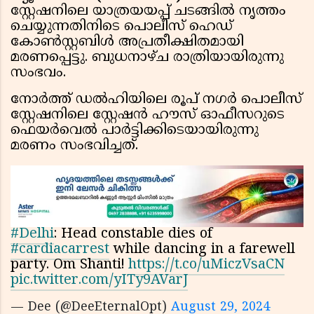
സ്റ്റേഷനിലെ യാത്രയയപ്പ് ചടങ്ങിൽ നൃത്തം
ചെയ്യുന്നതിനിടെ പൊലീസ് ഹെഡ്
കോൺസ്റ്റബിൾ അപ്രതീക്ഷിതമായി
മരണപ്പെട്ടു. ബുധനാഴ്ച രാത്രിയായിരുന്നു
സംഭവം.
നോർത്ത് ഡൽഹിയിലെ രൂപ് നഗർ പൊലീസ്
സ്റ്റേഷനിലെ സ്റ്റേഷൻ ഹൗസ് ഓഫീസറുടെ
ഫെയർവെൽ പാർട്ടിക്കിടെയായിരുന്നു
മരണം സംഭവിച്ചത്.
#Delhi
: Head constable dies of
#cardiacarrest
while dancing in a farewell
party. Om Shanti!
https://t.co/uMiczVsaCN
pic.twitter.com/yITy9AVarJ
— Dee (@DeeEternalOpt)
August 29, 2024