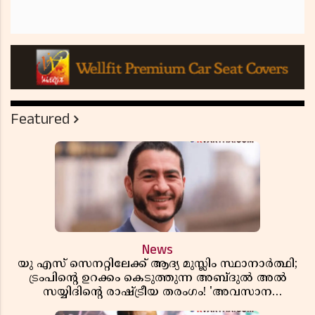
Featured
News
യു എസ് സെനറ്റിലേക്ക് ആദ്യ മുസ്ലിം സ്ഥാനാർത്ഥി;
ട്രംപിന്റെ ഉറക്കം കെടുത്തുന്ന അബ്ദുൽ അൽ
സയ്യിദിന്റെ രാഷ്ട്രീയ തരംഗം! 'അവസാന
റിപ്പബ്ലിക്കൻ പ്രസിഡന്റാകുമോ ട്രംപ്?'