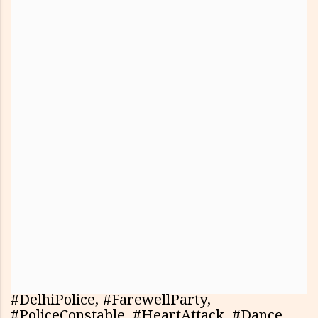
#DelhiPolice, #FarewellParty,
#PoliceConstable, #HeartAttack, #Dance,