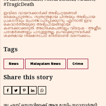
#TragicDeath
ഇവിടെ വായനക്കാർക്ക് അഭിപ്രായങ്ങൾ
രേഖപ്പെടുത്താം. സ്വതന്ത്രമായ ചിന്തയും അഭിപ്രായ
പ്രകടനവും പ്രോത്സാഹിപ്പിക്കുന്നു. എന്നാൽ ഇവ
കെവാർത്തയുടെ അഭിപ്രായങ്ങളായി
കണക്കാക്കരുത്. അധിക്ഷേപങ്ങളും വിദ്വേഷ - അശ്ലീല
പരാമർശങ്ങളും പാടുള്ളതല്ല. ലംഘിക്കുന്നവർക്ക്
ശക്തമായ നിയമനടപടി നേരിടേണ്ടി വന്നേക്കാം.
Tags
News
Malayalam News
Crime
Share this story
യു എസ് സെനറ്റിലേക്ക് ആദ്യ മുസ്ലിം സ്ഥാനാർത്ഥി;