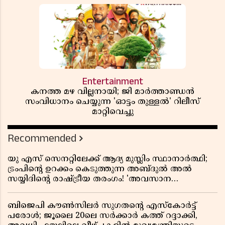
Entertainment
കനത്ത മഴ വില്ലനായി; ജി മാർത്താണ്ഡൻ
സംവിധാനം ചെയ്യുന്ന 'ഓട്ടം തുള്ളൽ' റിലീസ്
മാറ്റിവെച്ചു
Recommended
യു എസ് സെനറ്റിലേക്ക് ആദ്യ മുസ്ലിം സ്ഥാനാർത്ഥി;
ട്രംപിന്റെ ഉറക്കം കെടുത്തുന്ന അബ്ദുൽ അൽ
സയ്യിദിന്റെ രാഷ്ട്രീയ തരംഗം! 'അവസാന
റിപ്പബ്ലിക്കൻ പ്രസിഡന്റാകുമോ ട്രംപ്?'
ബിജെപി കൗൺസിലർ സുഗതന്റെ എസ്‌കോർട്ട്
പരോൾ; ജൂലൈ 20ലെ സർക്കാർ കത്ത് റദ്ദാക്കി,