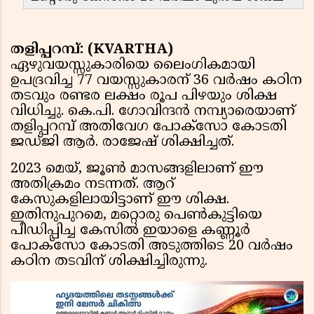
തളിപ്പറമ്പ്: (KVARTHA)
ഏഴുവയസ്സുകാരിയെ ലൈംഗികമായി
ഉപദ്രവിച്ച 77 വയസ്സുകാരന് 36 വർഷം കഠിന
തടവും രണ്ടര ലക്ഷം രൂപ പിഴയും ശിക്ഷ
വിധിച്ചു. കെ.പി. ഗോവിന്ദൻ നമ്പ്യാരെയാണ്
തളിപ്പറമ്പ് അതിവേഗ പോക്സോ കോടതി
ജഡ്ജി ആർ. രാജേഷ് ശിക്ഷിച്ചത്.
2023 മെയ്, ജൂൺ മാസങ്ങളിലാണ് ഈ
അതിക്രമം നടന്നത്. ആറ്
കേസുകളിലായിട്ടാണ് ഈ ശിക്ഷ.
ഇതിനുപുറമെ, മറ്റൊരു പെൺകുട്ടിയെ
പീഡിപ്പിച്ച കേസിൽ ഇയാളെ കണ്ണൂർ
പോക്സോ കോടതി അടുത്തിടെ 20 വർഷം
കഠിന തടവിന് ശിക്ഷിച്ചിരുന്നു.