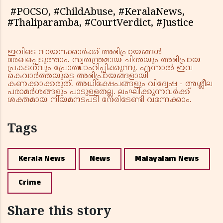
#POCSO, #ChildAbuse, #KeralaNews,
#Thaliparamba, #CourtVerdict, #Justice
ഇവിടെ വായനക്കാർക്ക് അഭിപ്രായങ്ങൾ
രേഖപ്പെടുത്താം. സ്വതന്ത്രമായ ചിന്തയും അഭിപ്രായ
പ്രകടനവും പ്രോത്സാഹിപ്പിക്കുന്നു. എന്നാൽ ഇവ
കെവാർത്തയുടെ അഭിപ്രായങ്ങളായി
കണക്കാക്കരുത്. അധിക്ഷേപങ്ങളും വിദ്വേഷ - അശ്ലീല
പരാമർശങ്ങളും പാടുള്ളതല്ല. ലംഘിക്കുന്നവർക്ക്
ശക്തമായ നിയമനടപടി നേരിടേണ്ടി വന്നേക്കാം.
Tags
Kerala News
News
Malayalam News
Crime
Share this story