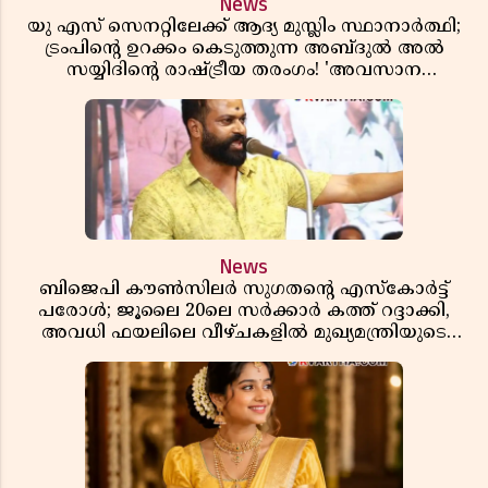
News
യു എസ് സെനറ്റിലേക്ക് ആദ്യ മുസ്ലിം സ്ഥാനാർത്ഥി;
ട്രംപിന്റെ ഉറക്കം കെടുത്തുന്ന അബ്ദുൽ അൽ
സയ്യിദിന്റെ രാഷ്ട്രീയ തരംഗം! 'അവസാന
റിപ്പബ്ലിക്കൻ പ്രസിഡന്റാകുമോ ട്രംപ്?'
News
ബിജെപി കൗൺസിലർ സുഗതന്റെ എസ്‌കോർട്ട്
പരോൾ; ജൂലൈ 20ലെ സർക്കാർ കത്ത് റദ്ദാക്കി,
അവധി ഫയലിലെ വീഴ്ചകളിൽ മുഖ്യമന്ത്രിയുടെ
ഓഫീസ് അന്വേഷണത്തിന് ഉത്തരവിട്ടു