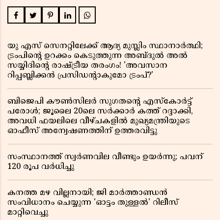
യു എസ് സെനറ്റിലേക്ക് ആദ്യ മുസ്ലിം സ്ഥാനാർത്ഥി;
ട്രംപിന്റെ ഉറക്കം കെടുത്തുന്ന അബ്ദുൽ അൽ
സയ്യിദിന്റെ രാഷ്ട്രീയ തരംഗം! 'അവസാന
റിപ്പബ്ലിക്കൻ പ്രസിഡന്റാകുമോ ട്രംപ്?'
ബിജെപി കൗൺസിലർ സുഗതന്റെ എസ്‌കോർട്ട്
പരോൾ; ജൂലൈ 20ലെ സർക്കാർ കത്ത് റദ്ദാക്കി,
അവധി ഫയലിലെ വീഴ്ചകളിൽ മുഖ്യമന്ത്രിയുടെ
ഓഫീസ് അന്വേഷണത്തിന് ഉത്തരവിട്ടു
സംസ്ഥാനത്ത് സ്വര്‍ണവില വീണ്ടും ഉയർന്നു; പവന്
120 രൂപ വര്‍ധിച്ചു
കനത്ത മഴ വില്ലനായി; ജി മാർത്താണ്ഡൻ
സംവിധാനം ചെയ്യുന്ന 'ഓട്ടം തുള്ളൽ' റിലീസ്
മാറ്റിവെച്ചു