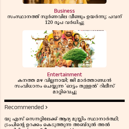
Business
സംസ്ഥാനത്ത് സ്വര്‍ണവില വീണ്ടും ഉയർന്നു; പവന്
120 രൂപ വര്‍ധിച്ചു
Entertainment
കനത്ത മഴ വില്ലനായി; ജി മാർത്താണ്ഡൻ
സംവിധാനം ചെയ്യുന്ന 'ഓട്ടം തുള്ളൽ' റിലീസ്
മാറ്റിവെച്ചു
Recommended
യു എസ് സെനറ്റിലേക്ക് ആദ്യ മുസ്ലിം സ്ഥാനാർത്ഥി;
ട്രംപിന്റെ ഉറക്കം കെടുത്തുന്ന അബ്ദുൽ അൽ