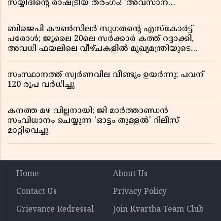
സയ്യിദിന്റെ രാഷ്ട്രീയ തരംഗം! 'അവസാന
റിപ്പബ്ലിക്കൻ പ്രസിഡന്റാകുമോ ട്രംപ്?'
ബിജെപി കൗൺസിലർ സുഗതന്റെ എസ്‌കോർട്ട്
പരോൾ; ജൂലൈ 20ലെ സർക്കാർ കത്ത് റദ്ദാക്കി,
അവധി ഫയലിലെ വീഴ്ചകളിൽ മുഖ്യമന്ത്രിയുടെ
ഓഫീസ് അന്വേഷണത്തിന് ഉത്തരവിട്ടു
സംസ്ഥാനത്ത് സ്വര്‍ണവില വീണ്ടും ഉയർന്നു; പവന്
120 രൂപ വര്‍ധിച്ചു
കനത്ത മഴ വില്ലനായി; ജി മാർത്താണ്ഡൻ
സംവിധാനം ചെയ്യുന്ന 'ഓട്ടം തുള്ളൽ' റിലീസ്
മാറ്റിവെച്ചു
Home
About Us
Contact Us
Privacy Policy
Grievance Redressal
Join Kvartha Team Club