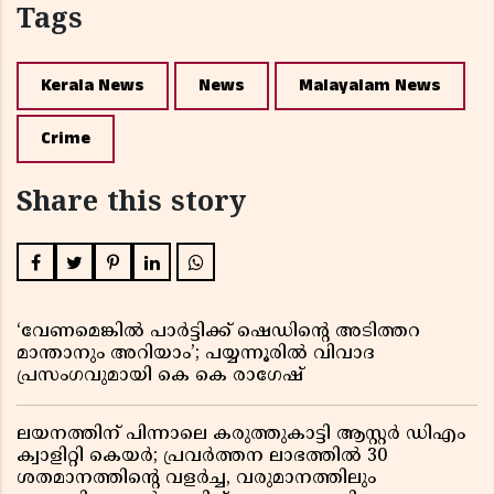
Tags
Kerala News
News
Malayalam News
Crime
Share this story
‘വേണമെങ്കിൽ പാർട്ടിക്ക് ഷെഡിൻ്റെ അടിത്തറ
മാന്താനും അറിയാം’; പയ്യന്നൂരിൽ വിവാദ
പ്രസംഗവുമായി കെ കെ രാഗേഷ്
ലയനത്തിന് പിന്നാലെ കരുത്തുകാട്ടി ആസ്റ്റർ ഡിഎം
ക്വാളിറ്റി കെയർ; പ്രവർത്തന ലാഭത്തിൽ 30
ശതമാനത്തിൻ്റെ വളർച്ച, വരുമാനത്തിലും