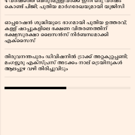
4 വർഷത്തെ ബിരുദമുള്ളവർക്ക് ഇനി ഒരു വർഷം
കൊണ്ട് പിജി; പുതിയ മാർഗരേഖയുമായി യുജിസി
ഓപ്പറേഷൻ ശുദ്ധിയുടെ ഭാഗമായി പുതിയ ഉത്തരവ്;
കള്ള് ഷാപ്പുകളിലെ ഭക്ഷണ വിതരണത്തിന്
ഭക്ഷ്യസുരക്ഷാ ലൈസൻസ് നിർബന്ധമാക്കി
എക്സൈസ്
തിരുവനന്തപുരം ഡിവിഷനിൽ ട്രാക്ക് അറ്റകുറ്റപ്പണി;
മംഗളൂരു എക്സ്പ്രസ് അടക്കം നാല് ട്രെയിനുകൾ
ആലപ്പുഴ വഴി തിരിച്ചുവിടും