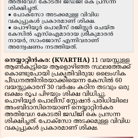
അതിവേഗ കോടതി ജഡ്‌ജി കെ പ്രസന്ന
ശിക്ഷിച്ചത്.
● പോക്സോ അടക്കമുള്ള വിവിധ
വകുപ്പുകൾ പ്രകാരമാണ് ശിക്ഷ.
● പൊഴിയൂർ പൊലീസ് രജിസ്റ്റർ ചെയ്‌ത
കേസിൽ എസ്ഐമാരായ ശ്രീകുമാരൻ
നായർ, സാംജോസ് എന്നിവരാണ്
അന്വേഷണം നടത്തിയത്.
നെയ്യാറ്റിൻകര: (KVARTHA)
11 വയസ്സുള്ള
ആൺകുട്ടിയെ ആളൊഴിഞ്ഞ സ്ഥലത്തേക്ക്
കൊണ്ടുപോയി പ്രകൃതിവിരുദ്ധ ലൈംഗിക
പീഡനത്തിനിരയാക്കിയെന്ന കേസിൽ 60
വയസ്സുകാരന് 30 വർഷം കഠിന തടവും ഒരു
ലക്ഷം രൂപ പിഴയും ശിക്ഷ വിധിച്ചു.
പൊഴിയൂർ പൊലീസ് സ്റ്റേഷൻ പരിധിയിലെ
അംബിദാസിനെയാണ് നെയ്യാറ്റിൻകര
അതിവേഗ കോടതി ജഡ്‌ജി കെ പ്രസന്ന
ശിക്ഷിച്ചത്. പോക്സോ അടക്കമുള്ള വിവിധ
വകുപ്പുകൾ പ്രകാരമാണ് ശിക്ഷ.