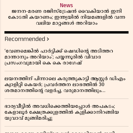
News
ജനന-മരണ രജിസ്ട്രേഷൻ വൈകിയാൽ ഇനി
കോടതി കയറണം; ഇന്ത്യയിൽ നിയമങ്ങളിൽ വന്ന
വലിയ മാറ്റങ്ങൾ അറിയാം
Recommended
‘വേണമെങ്കിൽ പാർട്ടിക്ക് ഷെഡിൻ്റെ അടിത്തറ
മാന്താനും അറിയാം’; പയ്യന്നൂരിൽ വിവാദ
പ്രസംഗവുമായി കെ കെ രാഗേഷ്
ലയനത്തിന് പിന്നാലെ കരുത്തുകാട്ടി ആസ്റ്റർ ഡിഎം
ക്വാളിറ്റി കെയർ; പ്രവർത്തന ലാഭത്തിൽ 30
ശതമാനത്തിൻ്റെ വളർച്ച, വരുമാനത്തിലും
ലാഭത്തിലും വൻ കുതിപ്പ് രേഖപ്പെടുത്തി ആദ്യ പാദ
റിപ്പോർട്ട് പുറത്ത്
ഭാര്യവീട്ടിൽ അവധിക്കെത്തിയപ്പോൾ അപകടം;
കേളാലൂർ ക്ഷേത്രക്കുളത്തിൽ കുളിക്കാനിറങ്ങിയ
യുവാവ് മുങ്ങിമരിച്ചു