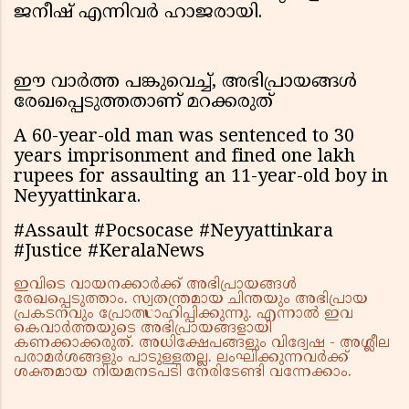
ജനീഷ് എന്നിവർ ഹാജരായി.
ഈ വാർത്ത പങ്കുവെച്ച്, അഭിപ്രായങ്ങൾ
രേഖപ്പെടുത്തതാണ് മറക്കരുത്
A 60-year-old man was sentenced to 30
years imprisonment and fined one lakh
rupees for assaulting an 11-year-old boy in
Neyyattinkara.
#Assault #Pocsocase #Neyyattinkara
#Justice #KeralaNews
ഇവിടെ വായനക്കാർക്ക് അഭിപ്രായങ്ങൾ
രേഖപ്പെടുത്താം. സ്വതന്ത്രമായ ചിന്തയും അഭിപ്രായ
പ്രകടനവും പ്രോത്സാഹിപ്പിക്കുന്നു. എന്നാൽ ഇവ
കെവാർത്തയുടെ അഭിപ്രായങ്ങളായി
കണക്കാക്കരുത്. അധിക്ഷേപങ്ങളും വിദ്വേഷ - അശ്ലീല
പരാമർശങ്ങളും പാടുള്ളതല്ല. ലംഘിക്കുന്നവർക്ക്
ശക്തമായ നിയമനടപടി നേരിടേണ്ടി വന്നേക്കാം.