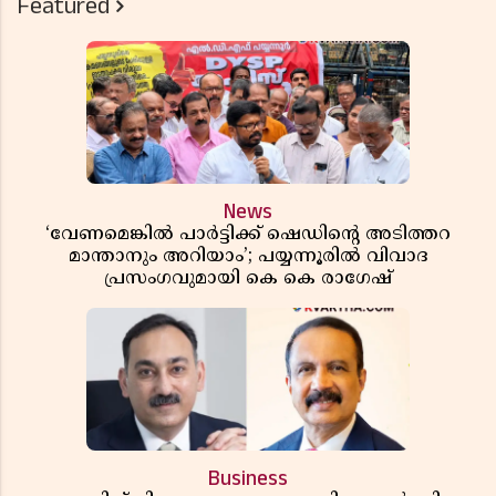
Featured
News
‘വേണമെങ്കിൽ പാർട്ടിക്ക് ഷെഡിൻ്റെ അടിത്തറ
മാന്താനും അറിയാം’; പയ്യന്നൂരിൽ വിവാദ
പ്രസംഗവുമായി കെ കെ രാഗേഷ്
Business