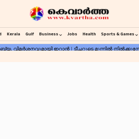
d
Kerala
Gulf
Business
Jobs
Health
Sports & Games