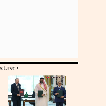
eatured