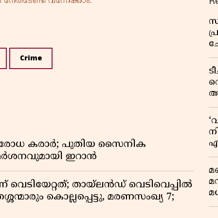
R
നേരിടേണ്ടി വന്നേക്കാം.
സ
പ
ച
വ
Crime
ട
വ
അ
മു
മ
‘
വ
നി
എ
രതിരോധ കരാർ; പുതിയ സൈനിക
വ
വിമർശനവുമായി ഇറാൻ
മണ
മ
ണ് വെടിയേറ്റത്; തായ്‌ലൻഡ് വെടിവെപ്പിൽ
മധ
്ശന്മാരും കൊല്ലപ്പെട്ടു, മരണസംഖ്യ 7;