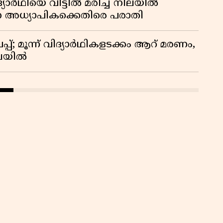
ദ്യാർഥിയെ വീട്ടിൽ മരിച്ച നിലയിൽ
ന അധ്യാപികക്കെതിരെ പരാതി
്; മൂന്ന് വിദ്യാർഥികളടക്കം ആറ് മരണം,
ിലയിൽ