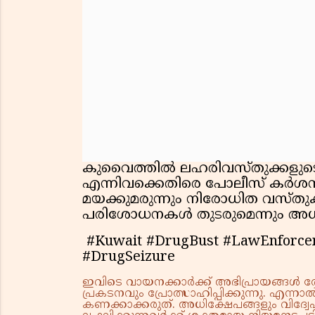
കുവൈത്തിൽ ലഹരിവസ്തുക്കളുടെ
എന്നിവക്കെതിരെ പോലീസ് കർശന നട
മയക്കുമരുന്നും നിരോധിത വസ്‌തുക്
പരിശോധനകള്‍ തുടരുമെന്നും അധി
#Kuwait #DrugBust #LawEnforce
#DrugSeizure
ഇവിടെ വായനക്കാർക്ക് അഭിപ്രായങ്ങൾ രേഖപ
പ്രകടനവും പ്രോത്സാഹിപ്പിക്കുന്നു. എന
കണക്കാക്കരുത്. അധിക്ഷേപങ്ങളും വിദ്വേഷ