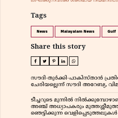
ലംഘിക്കുന്നവർക്ക് ശക്തമായ നിയമനടപടി 
Tags
News
Malayalam News
Gulf
Share this story
സൗദി-തുർക്കി-പാകിസ്താൻ പ്
ചേരിയല്ലെന്ന് സൗദി അറേബ്യ, 
ടീച്ചറുടെ മുന്നിൽ നിൽക്കുമ്പോഴാ
അഞ്ച് അധ്യാപകരും മുത്തശ്ശീമുത്തശ
ഞെട്ടിക്കുന്ന വെളിപ്പെടുത്തലുകൾ