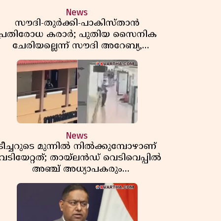
News
സൗദി-തുർക്കി-പാകിസ്താൻ
പ്രതിരോധ കരാർ; പുതിയ സൈനിക
ചേരിയല്ലെന്ന് സൗദി അറേബ്യ,
വിമർശനവുമായി ഇറാൻ
News
ടീച്ചറുടെ മുന്നിൽ നിൽക്കുമ്പോഴാണ്
െടിയേറ്റത്; തായ്‌ലൻഡ് വെടിവെപ്പിൽ
അഞ്ച് അധ്യാപകരും
മുത്തശ്ശീമുത്തശ്ശന്മാരും കൊല്ലപ്പെട്ടു,
മരണസംഖ്യ 7; ഞെട്ടിക്കുന്ന
വെളിപ്പെടുത്തലുകൾ