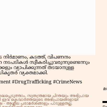
വ
 നിർമാണം, കടത്ത്, വിപണനം
പടികൾ സ്വീകരിച്ചുവരുന്നുണ്ടെന്നും
കളും വ്യാപിക്കുന്നത് തടയാനുള്ള
കൃതർ വ്യക്തമാക്കി.
ment #DrugTrafficking #CrimeNews
മ
്പെടുത്താം. സ്വതന്ത്രമായ ചിന്തയും അഭിപ്രായ
്നാൽ ഇവ കെവാർത്തയുടെ അഭിപ്രായങ്ങളായി
 - അശ്ലീല പരാമർശങ്ങളും പാടുള്ളതല്ല.