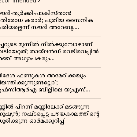
ecommended
ൗദി-തുർക്കി-പാകിസ്താൻ
്രതിരോധ കരാർ; പുതിയ സൈനിക
േരിയല്ലെന്ന് സൗദി അറേബ്യ,
ിമർശനവുമായി ഇറാൻ
ീച്ചറുടെ മുന്നിൽ നിൽക്കുമ്പോഴാണ്
െടിയേറ്റത്; തായ്‌ലൻഡ് വെടിവെപ്പിൽ
ഞ്ച് അധ്യാപകരും
ത്തശ്ശീമുത്തശ്ശന്മാരും കൊല്ലപ്പെട്ടു,
രണസംഖ്യ 7; ഞെട്ടിക്കുന്ന
വിദേശ ഫണ്ടുകൾ അമേരിക്കയും
െളിപ്പെടുത്തലുകൾ
യന്ത്രിക്കുന്നുണ്ടല്ലോ’;
ഫ്സിആർഎ ബില്ലിലെ യുഎസ്
ിമർശനങ്ങൾക്ക് മറുപടിയുമായി ഇന്ത്യ
്ണിൽ പിറന്ന് മണ്ണിലേക്ക് മടങ്ങുന്ന
നുഷ്യൻ; നഷ്ടപ്പെട്ട പഴയകാലത്തിൻ്റെ
ുരിക്കുന്ന ഓർമക്കുറിപ്പ്