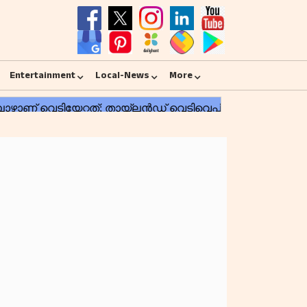
Entertainment
Local-News
More