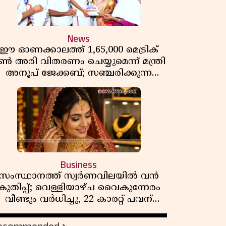
News
ഈ ഓണക്കാലത്ത് 1,65,000 മെട്രിക്
ൺ അരി വിതരണം ചെയ്യുമെന്ന് മന്ത്രി
അനൂപ് ജേക്കബ്; സഞ്ചരിക്കുന്ന
റേഷൻ കടകൾക്ക് തുടക്കം
Business
സംസ്ഥാനത്ത് സ്വർണവിലയിൽ വൻ
കുതിപ്പ്; വെള്ളിയാഴ്ച വൈകുന്നേരം
വീണ്ടും വർധിച്ചു, 22 കാരറ്റ് പവന്
1,10,920 രൂപയായി