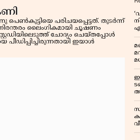
R
െണി
‘
നി
െൺകുട്ടിയെ പരിചയപ്പെട്ടത്. തുടർന്ന്
ും നിരന്തരം ലൈംഗികമായി ചൂഷണം
എ
്റ്റഡിയിലെടുത്ത് ചോദ്യം ചെയ്തപ്പോൾ
വ
ടിയെ പീഡിപ്പിച്ചിരുന്നതായി ഇയാൾ
മണ
മ
മധ
ഈ
ട
അ
റ
സ
ക
വീ
1