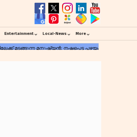
Entertainment
Local-News
More