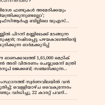
ecommended
വിദേശ ഫണ്ടുകൾ അമേരിക്കയും
യന്ത്രിക്കുന്നുണ്ടല്ലോ’;
ഫ്സിആർഎ ബില്ലിലെ യുഎസ്
ിമർശനങ്ങൾക്ക് മറുപടിയുമായി ഇന്ത്യ
്ണിൽ പിറന്ന് മണ്ണിലേക്ക് മടങ്ങുന്ന
നുഷ്യൻ; നഷ്ടപ്പെട്ട പഴയകാലത്തിൻ്റെ
ുരിക്കുന്ന ഓർമക്കുറിപ്പ്
 ഓണക്കാലത്ത് 1,65,000 മെട്രിക്
ൺ അരി വിതരണം ചെയ്യുമെന്ന് മന്ത്രി
നൂപ് ജേക്കബ്; സഞ്ചരിക്കുന്ന
േഷൻ കടകൾക്ക് തുടക്കം
ംസ്ഥാനത്ത് സ്വർണവിലയിൽ വൻ
ുതിപ്പ്; വെള്ളിയാഴ്ച വൈകുന്നേരം
ണ്ടും വർധിച്ചു, 22 കാരറ്റ് പവന്
,10,920 രൂപയായി