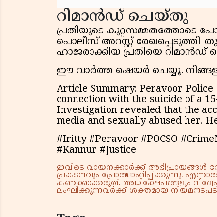
റിമാൻഡ് ചെയ്തു
പ്രതിയുടെ കുറ്റസമ്മതത്തോടെ പോക
പൊലീസ് അറസ്റ്റ് രേഖപ്പെടുത്തി.
ഹാജരാക്കിയ പ്രതിയെ റിമാൻഡ് ച
ഈ വാർത്ത ഷെയർ ചെയ്യൂ. നിങ്ങളു
Article Summary: Peravoor Police 
connection with the suicide of a 15
Investigation revealed that the acc
media and sexually abused her. H
#Iritty #Peravoor #POCSO #Crime
#Kannur #Justice
ഇവിടെ വായനക്കാർക്ക് അഭിപ്രായങ്ങൾ രേഖപ
പ്രകടനവും പ്രോത്സാഹിപ്പിക്കുന്നു. എന
കണക്കാക്കരുത്. അധിക്ഷേപങ്ങളും വിദ്വേഷ
ലംഘിക്കുന്നവർക്ക് ശക്തമായ നിയമനടപടി 