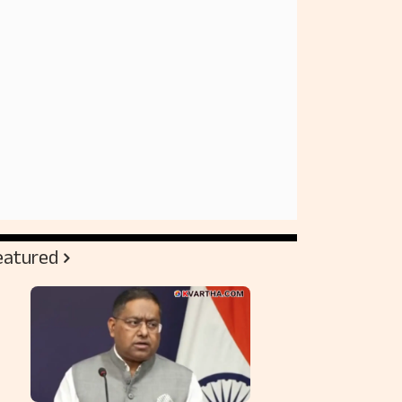
eatured