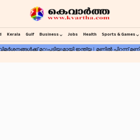
d
Kerala
Gulf
Business
Jobs
Health
Sports & Games