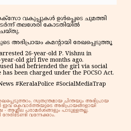
്‌സോ വകുപ്പുകള്‍ ഉള്‍പ്പെടെ ചുമത്തി
 തുടർന്ന് തലശേരി കോടതിയിൽ
െയ്തു.
ടെ അഭിപ്രായം കമന്റായി രേഖപ്പെടുത്തൂ
arrested 26-year-old P. Vishnu in
-year-old girl five months ago.
used had befriended the girl via social
e has been charged under the POCSO Act.
News #KeralaPolice #SocialMediaTrap
്പെടുത്താം. സ്വതന്ത്രമായ ചിന്തയും അഭിപ്രായ
്നാൽ ഇവ കെവാർത്തയുടെ അഭിപ്രായങ്ങളായി
 - അശ്ലീല പരാമർശങ്ങളും പാടുള്ളതല്ല.
നേരിടേണ്ടി വന്നേക്കാം.