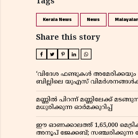
Tags
Kerala News
News
Malayala
Share this story
‘വിദേശ ഫണ്ടുകൾ അമേരിക്കയും ന
ബില്ലിലെ യുഎസ് വിമർശനങ്ങൾക്ക്
മണ്ണിൽ പിറന്ന് മണ്ണിലേക്ക് മടങ്ങ
മധുരിക്കുന്ന ഓർമക്കുറിപ്പ്
ഈ ഓണക്കാലത്ത് 1,65,000 മെട്രിക
അനൂപ് ജേക്കബ്; സഞ്ചരിക്കുന്ന