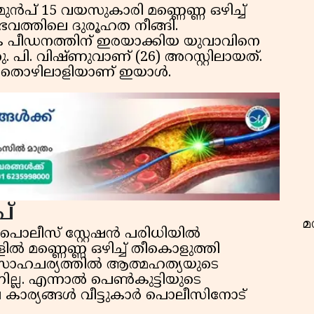
ുൻപ് 15 വയസുകാരി മണ്ണെണ്ണ ഒഴിച്ച്
വത്തിലെ ദുരൂഹത നീങ്ങി.
ക പീഡനത്തിന് ഇരയാക്കിയ യുവാവിനെ
. പി. വിഷ്ണുവാണ് (26) അറസ്റ്റിലായത്.
ട് തൊഴിലാളിയാണ് ഇയാൾ.
വ
പ്
മ
ൊലീസ് സ്റ്റേഷന്‍ പരിധിയില്‍
്ളിൽ മണ്ണെണ്ണ ഒഴിച്ച് തീകൊളുത്തി
 സാഹചര്യത്തിൽ ആത്മഹത്യയുടെ
ില്ല. എന്നാൽ പെൺകുട്ടിയുടെ
കാര്യങ്ങൾ വീട്ടുകാർ പൊലീസിനോട്