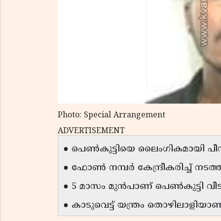
Photo: Special Arrangement
ADVERTISEMENT
● പെൺകുട്ടിയെ ലൈംഗികമായി പീഡിപ്
● ഫോൺ നമ്പർ കേന്ദ്രീകരിച്ച് നട
● 5 മാസം മുൻപാണ് പെൺകുട്ടി വീടി
● കാടുവെട്ട് യന്ത്രം തൊഴിലാളിയാണ്