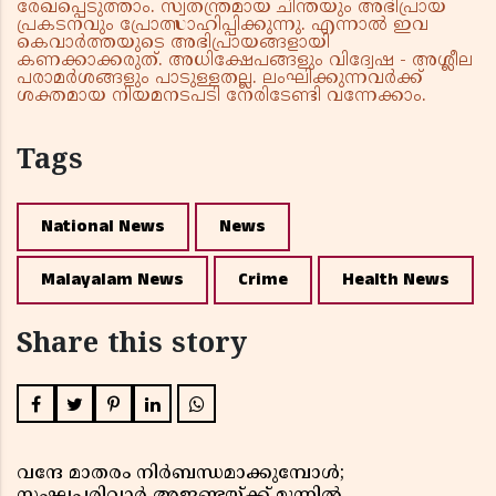
രേഖപ്പെടുത്താം. സ്വതന്ത്രമായ ചിന്തയും അഭിപ്രായ
പ്രകടനവും പ്രോത്സാഹിപ്പിക്കുന്നു. എന്നാൽ ഇവ
കെവാർത്തയുടെ അഭിപ്രായങ്ങളായി
കണക്കാക്കരുത്. അധിക്ഷേപങ്ങളും വിദ്വേഷ - അശ്ലീല
പരാമർശങ്ങളും പാടുള്ളതല്ല. ലംഘിക്കുന്നവർക്ക്
ശക്തമായ നിയമനടപടി നേരിടേണ്ടി വന്നേക്കാം.
Tags
National News
News
Malayalam News
Crime
Health News
Share this story
വന്ദേ മാതരം നിർബന്ധമാക്കുമ്പോൾ;