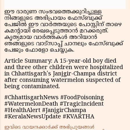
ഈ ദാരുണ സംഭവത്തെക്കുറിച്ചുള്ള
നിങ്ങളുടെ അഭിപ്രായം ഫേസ്ബുക്ക്
പേജിൽ ഈ വാർത്തയുടെ പോസ്റ്റിന് താഴെ
കമന്റായി രേഖപ്പെടുത്താൻ മറക്കരുത്.
കൃത്യമായ വാർത്തകൾ അറിയാൻ
ഞങ്ങളുടെ വാട്സാപ്പ് ചാനലും ഫേസ്ബുക്ക്
പേജും ഫോളോ ചെയ്യുക.
Article Summary: A 15-year-old boy died
and three other children were hospitalized
in Chhattisgarh's Janjgir-Champa district
after consuming watermelon suspected of
being contaminated.
#ChhattisgarhNews #FoodPoisoning
#WatermelonDeath #TragicIncident
#HealthAlert #JanjgirChampa
#KeralaNewsUpdate #KVARTHA
ഇവിടെ വായനക്കാർക്ക് അഭിപ്രായങ്ങൾ