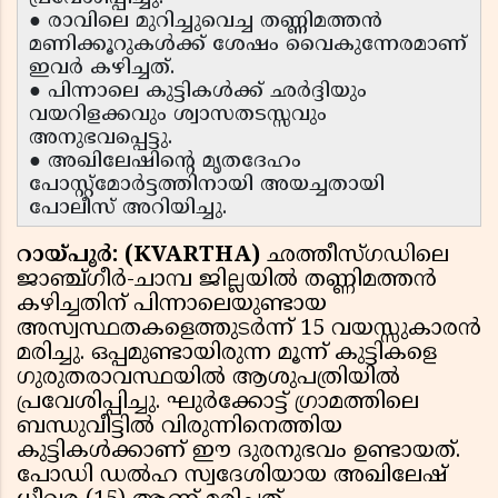
● രാവിലെ മുറിച്ചുവെച്ച തണ്ണിമത്തൻ
മണിക്കൂറുകൾക്ക് ശേഷം വൈകുന്നേരമാണ്
ഇവർ കഴിച്ചത്.
● പിന്നാലെ കുട്ടികൾക്ക് ഛർദ്ദിയും
വയറിളക്കവും ശ്വാസതടസ്സവും
അനുഭവപ്പെട്ടു.
● അഖിലേഷിന്റെ മൃതദേഹം
പോസ്റ്റ്മോർട്ടത്തിനായി അയച്ചതായി
പോലീസ് അറിയിച്ചു.
റായ്‌പൂർ: (KVARTHA)
ഛത്തീസ്‌ഗഡിലെ
ജാഞ്ച്ഗീർ-ചാമ്പ ജില്ലയിൽ തണ്ണിമത്തൻ
കഴിച്ചതിന് പിന്നാലെയുണ്ടായ
അസ്വസ്ഥതകളെത്തുടർന്ന് 15 വയസ്സുകാരൻ
മരിച്ചു. ഒപ്പമുണ്ടായിരുന്ന മൂന്ന് കുട്ടികളെ
ഗുരുതരാവസ്ഥയിൽ ആശുപത്രിയിൽ
പ്രവേശിപ്പിച്ചു. ഘുർക്കോട്ട് ഗ്രാമത്തിലെ
ബന്ധുവീട്ടിൽ വിരുന്നിനെത്തിയ
കുട്ടികൾക്കാണ് ഈ ദുരനുഭവം ഉണ്ടായത്.
പോഡി ഡൽഹ സ്വദേശിയായ അഖിലേഷ്