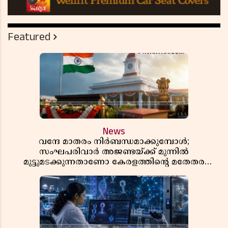
Featured
News
വന്ദേ മാതരം നിർബന്ധമാക്കുമ്പോൾ;
സംഘപരിവാർ അജണ്ടയ്ക്ക് മുന്നിൽ
മുട്ടുമടക്കുന്നതാണോ കേരളത്തിന്റെ മതേതര
പാരമ്പര്യം?