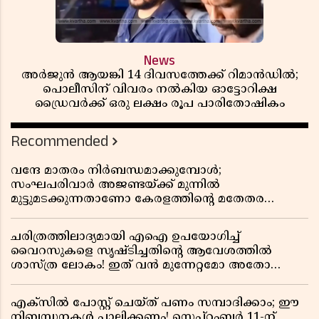
News
അർജുൻ ആയങ്കി 14 ദിവസത്തേക്ക് റിമാൻഡിൽ;
പൊലീസിന് വിവരം നൽകിയ ഓട്ടോറിക്ഷ
ഡ്രൈവർക്ക് ഒരു ലക്ഷം രൂപ പാരിതോഷികം
Recommended
വന്ദേ മാതരം നിർബന്ധമാക്കുമ്പോൾ;
സംഘപരിവാർ അജണ്ടയ്ക്ക് മുന്നിൽ
മുട്ടുമടക്കുന്നതാണോ കേരളത്തിന്റെ മതേതര
പാരമ്പര്യം?
ചരിത്രത്തിലാദ്യമായി എഐ ഉപയോഗിച്ച്
വൈറസുകളെ സൃഷ്ടിച്ചതിന്റെ ആവേശത്തിൽ
ശാസ്ത്ര ലോകം! ഇത് വൻ മുന്നേറ്റമോ അതോ
വലിയ ഭീഷണിയോ?
എക്സിൽ പോസ്റ്റ് ചെയ്ത് പണം സമ്പാദിക്കാം; ഈ
നിബന്ധനകൾ പാലിക്കണം! സെപ്റ്റംബർ 11-ന്