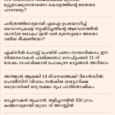
സംഘപരിവാർ അജണ്ടയ്ക്ക് മുന്നിൽ
മുട്ടുമടക്കുന്നതാണോ കേരളത്തിന്റെ മതേതര
പാരമ്പര്യം?
ചരിത്രത്തിലാദ്യമായി എഐ ഉപയോഗിച്ച്
വൈറസുകളെ സൃഷ്ടിച്ചതിന്റെ ആവേശത്തിൽ
ശാസ്ത്ര ലോകം! ഇത് വൻ മുന്നേറ്റമോ അതോ
വലിയ ഭീഷണിയോ?
എക്സിൽ പോസ്റ്റ് ചെയ്ത് പണം സമ്പാദിക്കാം; ഈ
നിബന്ധനകൾ പാലിക്കണം! സെപ്റ്റംബർ 11-ന്
ശേഷം സംഭവിക്കാൻ പോകുന്ന മാറ്റങ്ങൾ അറിയാം
അർജുൻ ആയങ്കി 14 ദിവസത്തേക്ക് റിമാൻഡിൽ;
പൊലീസിന് വിവരം നൽകിയ ഓട്ടോറിക്ഷ
ഡ്രൈവർക്ക് ഒരു ലക്ഷം രൂപ പാരിതോഷികം
ഓപ്പറേഷൻ തൂഫാൻ; തളിപ്പറമ്പിൽ 920 ഗ്രാം
കഞ്ചാവുമായി യുവാ വ് അറസ്റ്റിൽ