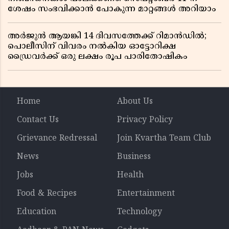
ശേഷം സംഭവിക്കാൻ പോകുന്ന മാറ്റങ്ങൾ അറിയാം
അർജുൻ ആയങ്കി 14 ദിവസത്തേക്ക് റിമാൻഡിൽ;
പൊലീസിന് വിവരം നൽകിയ ഓട്ടോറിക്ഷ
ഡ്രൈവർക്ക് ഒരു ലക്ഷം രൂപ പാരിതോഷികം
Home
About Us
Contact Us
Privacy Policy
Grievance Redressal
Join Kvartha Team Club
News
Business
Jobs
Health
Food & Recipes
Entertainment
Education
Technology