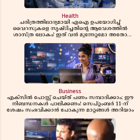
Health
ചരിത്രത്തിലാദ്യമായി എഐ ഉപയോഗിച്ച്
വൈറസുകളെ സൃഷ്ടിച്ചതിന്റെ ആവേശത്തിൽ
ശാസ്ത്ര ലോകം! ഇത് വൻ മുന്നേറ്റമോ അതോ
വലിയ ഭീഷണിയോ?
Business
എക്സിൽ പോസ്റ്റ് ചെയ്ത് പണം സമ്പാദിക്കാം; ഈ
നിബന്ധനകൾ പാലിക്കണം! സെപ്റ്റംബർ 11-ന്
ശേഷം സംഭവിക്കാൻ പോകുന്ന മാറ്റങ്ങൾ അറിയാം