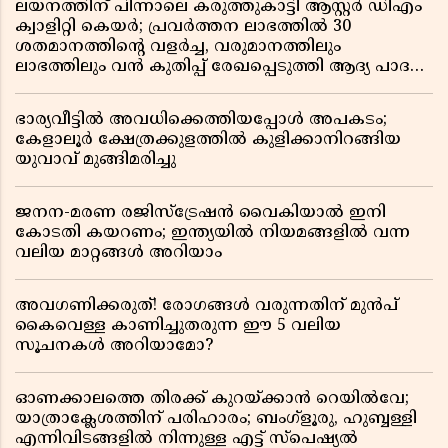
ലയനത്തിന് പിന്നാലെ കരുത്തുകാട്ടി ആസ്റ്റർ ഡിഎം
ക്വാളിറ്റി കെയർ; പ്രവർത്തന ലാഭത്തിൽ 30
ശതമാനത്തിൻ്റെ വളർച്ച, വരുമാനത്തിലും
ലാഭത്തിലും വൻ കുതിപ്പ് രേഖപ്പെടുത്തി ആദ്യ പാദ
റിപ്പോർട്ട് പുറത്ത്
ഭാര്യവീട്ടിൽ അവധിക്കെത്തിയപ്പോൾ അപകടം;
കേളാലൂർ ക്ഷേത്രക്കുളത്തിൽ കുളിക്കാനിറങ്ങിയ
യുവാവ് മുങ്ങിമരിച്ചു
ജനന-മരണ രജിസ്ട്രേഷൻ വൈകിയാൽ ഇനി
കോടതി കയറണം; ഇന്ത്യയിൽ നിയമങ്ങളിൽ വന്ന
വലിയ മാറ്റങ്ങൾ അറിയാം
അവഗണിക്കരുത്! രോഗങ്ങൾ വരുന്നതിന് മുൻപ്
കൈവെള്ള കാണിച്ചുതരുന്ന ഈ 5 വലിയ
സൂചനകൾ അറിയാമോ?
ഓണക്കാലത്തെ തിരക്ക് കുറയ്ക്കാൻ റെയിൽവേ;
യാത്രാക്ലേശത്തിന് പരിഹാരം; ബംഗ്ളൂരു, ഹുബ്ബള്ളി
എന്നിവിടങ്ങളിൽ നിന്നുള്ള എട്ട് സ്പെഷ്യൽ