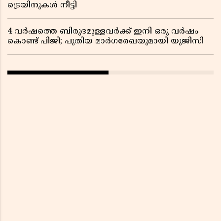
ട്രെയിനുകൾ നീട്ടി
4 വർഷത്തെ ബിരുദമുള്ളവർക്ക് ഇനി ഒരു വർഷം
കൊണ്ട് പിജി; പുതിയ മാർഗരേഖയുമായി യുജിസി