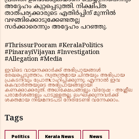
അദ്ദേഹം കുറ്റപ്പെടുത്തി. നിക്ഷിപ്ത
താത്പര്യക്കാരുടെ എതിർപ്പിന് മുന്നിൽ
വഴങ്ങിക്കൊടുക്കേണ്ടതല്ല
സർക്കാരെന്നും അദ്ദേഹം പറഞ്ഞു.
#ThrissurPooram #KeralaPolitics
#PinarayiVijayan #Investigation
#Allegation #Media
ഇവിടെ വായനക്കാർക്ക് അഭിപ്രായങ്ങൾ
രേഖപ്പെടുത്താം. സ്വതന്ത്രമായ ചിന്തയും അഭിപ്രായ
പ്രകടനവും പ്രോത്സാഹിപ്പിക്കുന്നു. എന്നാൽ ഇവ
കെവാർത്തയുടെ അഭിപ്രായങ്ങളായി
കണക്കാക്കരുത്. അധിക്ഷേപങ്ങളും വിദ്വേഷ - അശ്ലീല
പരാമർശങ്ങളും പാടുള്ളതല്ല. ലംഘിക്കുന്നവർക്ക്
ശക്തമായ നിയമനടപടി നേരിടേണ്ടി വന്നേക്കാം.
Tags
Politics
Kerala News
News