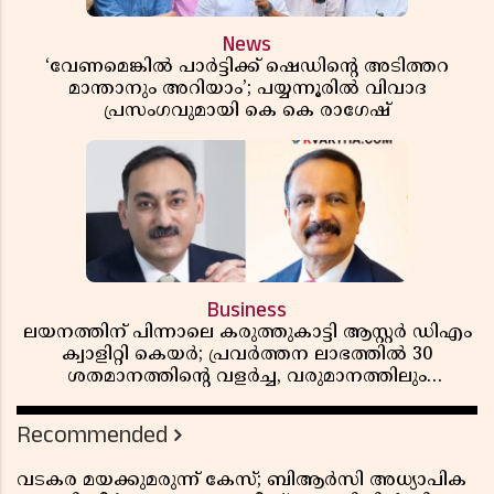
News
‘വേണമെങ്കിൽ പാർട്ടിക്ക് ഷെഡിൻ്റെ അടിത്തറ
മാന്താനും അറിയാം’; പയ്യന്നൂരിൽ വിവാദ
പ്രസംഗവുമായി കെ കെ രാഗേഷ്
Business
ലയനത്തിന് പിന്നാലെ കരുത്തുകാട്ടി ആസ്റ്റർ ഡിഎം
ക്വാളിറ്റി കെയർ; പ്രവർത്തന ലാഭത്തിൽ 30
ശതമാനത്തിൻ്റെ വളർച്ച, വരുമാനത്തിലും
ലാഭത്തിലും വൻ കുതിപ്പ് രേഖപ്പെടുത്തി ആദ്യ പാദ
റിപ്പോർട്ട് പുറത്ത്
Recommended
വടകര മയക്കുമരുന്ന് കേസ്; ബിആർസി അധ്യാപിക