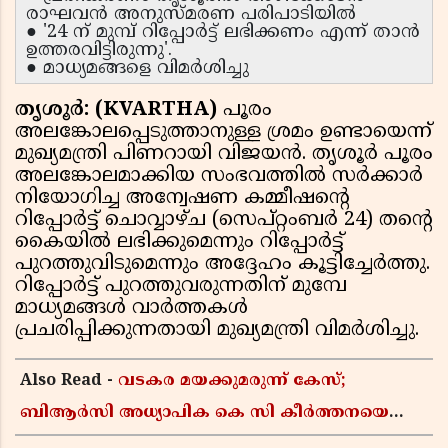
രാഘവൻ അനുസ്മരണ പരിപാടിയിൽ
● '24 ന് മുമ്പ് റിപ്പോർട്ട് ലഭിക്കണം എന്ന് താൻ
ഉത്തരവിട്ടിരുന്നു'.
● മാധ്യമങ്ങളെ വിമർശിച്ചു
തൃശൂർ: (KVARTHA)
പൂരം
അലങ്കോലപ്പെടുത്താനുള്ള ശ്രമം ഉണ്ടായെന്ന്
മുഖ്യമന്ത്രി പിണറായി വിജയൻ. തൃശൂർ പൂരം
അലങ്കോലമാക്കിയ സംഭവത്തിൽ സർക്കാർ
നിയോഗിച്ച അന്വേഷണ കമ്മീഷന്റെ
റിപ്പോർട്ട് ചൊവ്വാഴ്ച (സെപ്റ്റംബർ 24) തന്റെ
കൈയിൽ ലഭിക്കുമെന്നും റിപ്പോർട്ട്
പുറത്തുവിടുമെന്നും അദ്ദേഹം കൂട്ടിച്ചേർത്തു.
റിപ്പോർട്ട് പുറത്തുവരുന്നതിന് മുമ്പേ
മാധ്യമങ്ങൾ വാർത്തകൾ
പ്രചരിപ്പിക്കുന്നതായി മുഖ്യമന്ത്രി വിമർശിച്ചു.
Also Read -
വടകര മയക്കുമരുന്ന് കേസ്;
ബിആർസി അധ്യാപിക കെ സി കീർത്തനയെ
പോലീസ് കസ്റ്റഡിയിൽ വിട്ടു