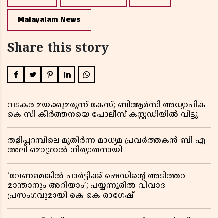
Malayalam News
Share this story
വടകര മയക്കുമരുന്ന് കേസ്; ബിആർസി അധ്യാപിക
കെ സി കീർത്തനയെ പോലീസ് കസ്റ്റഡിയിൽ വിട്ടു
തളിപ്പറമ്പിലെ മുതിർന്ന മാധ്യമ പ്രവർത്തകൻ ബി എ
അലി മൊഗ്രാൽ നിര്യാതനായി
‘വേണമെങ്കിൽ പാർട്ടിക്ക് ഷെഡിൻ്റെ അടിത്തറ
മാന്താനും അറിയാം’; പയ്യന്നൂരിൽ വിവാദ
പ്രസംഗവുമായി കെ കെ രാഗേഷ്