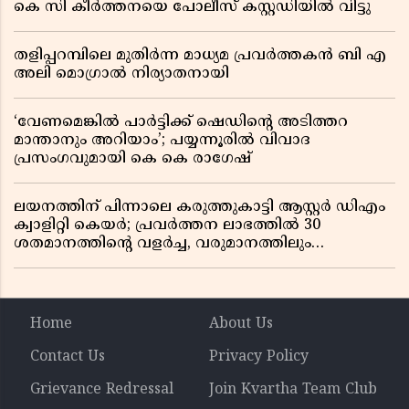
കെ സി കീർത്തനയെ പോലീസ് കസ്റ്റഡിയിൽ വിട്ടു
തളിപ്പറമ്പിലെ മുതിർന്ന മാധ്യമ പ്രവർത്തകൻ ബി എ
അലി മൊഗ്രാൽ നിര്യാതനായി
‘വേണമെങ്കിൽ പാർട്ടിക്ക് ഷെഡിൻ്റെ അടിത്തറ
മാന്താനും അറിയാം’; പയ്യന്നൂരിൽ വിവാദ
പ്രസംഗവുമായി കെ കെ രാഗേഷ്
ലയനത്തിന് പിന്നാലെ കരുത്തുകാട്ടി ആസ്റ്റർ ഡിഎം
ക്വാളിറ്റി കെയർ; പ്രവർത്തന ലാഭത്തിൽ 30
ശതമാനത്തിൻ്റെ വളർച്ച, വരുമാനത്തിലും
ലാഭത്തിലും വൻ കുതിപ്പ് രേഖപ്പെടുത്തി ആദ്യ പാദ
റിപ്പോർട്ട് പുറത്ത്
Home
About Us
Contact Us
Privacy Policy
Grievance Redressal
Join Kvartha Team Club