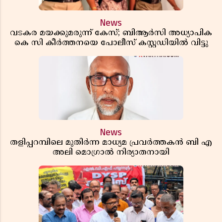
News
വടകര മയക്കുമരുന്ന് കേസ്; ബിആർസി അധ്യാപിക
കെ സി കീർത്തനയെ പോലീസ് കസ്റ്റഡിയിൽ വിട്ടു
News
തളിപ്പറമ്പിലെ മുതിർന്ന മാധ്യമ പ്രവർത്തകൻ ബി എ
അലി മൊഗ്രാൽ നിര്യാതനായി