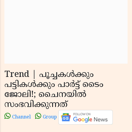
Trend | പൂച്ചകൾക്കും
പട്ടികൾക്കും പാർട്ട് ടൈം
ജോലി!; ചൈനയിൽ
സംഭവിക്കുന്നത്
Channel
Group