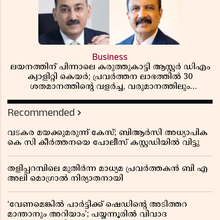
Business
ലയനത്തിന് പിന്നാലെ കരുത്തുകാട്ടി ആസ്റ്റർ ഡിഎം
ക്വാളിറ്റി കെയർ; പ്രവർത്തന ലാഭത്തിൽ 30
ശതമാനത്തിൻ്റെ വളർച്ച, വരുമാനത്തിലും
ലാഭത്തിലും വൻ കുതിപ്പ് രേഖപ്പെടുത്തി ആദ്യ പാദ
റിപ്പോർട്ട് പുറത്ത്
Recommended
വടകര മയക്കുമരുന്ന് കേസ്; ബിആർസി അധ്യാപിക
കെ സി കീർത്തനയെ പോലീസ് കസ്റ്റഡിയിൽ വിട്ടു
തളിപ്പറമ്പിലെ മുതിർന്ന മാധ്യമ പ്രവർത്തകൻ ബി എ
അലി മൊഗ്രാൽ നിര്യാതനായി
‘വേണമെങ്കിൽ പാർട്ടിക്ക് ഷെഡിൻ്റെ അടിത്തറ
മാന്താനും അറിയാം’; പയ്യന്നൂരിൽ വിവാദ