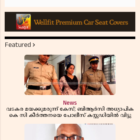
Featured
News
വടകര മയക്കുമരുന്ന് കേസ്; ബിആർസി അധ്യാപിക
കെ സി കീർത്തനയെ പോലീസ് കസ്റ്റഡിയിൽ വിട്ടു