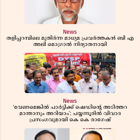
News
തളിപ്പറമ്പിലെ മുതിർന്ന മാധ്യമ പ്രവർത്തകൻ ബി എ
അലി മൊഗ്രാൽ നിര്യാതനായി
News
‘വേണമെങ്കിൽ പാർട്ടിക്ക് ഷെഡിൻ്റെ അടിത്തറ
മാന്താനും അറിയാം’; പയ്യന്നൂരിൽ വിവാദ
പ്രസംഗവുമായി കെ കെ രാഗേഷ്