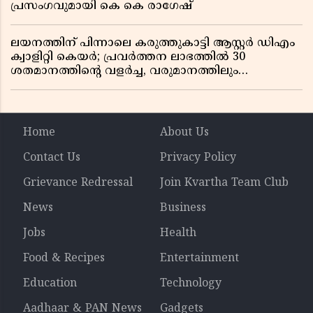
പ്രസംഗവുമായി കെ കെ രാഗേഷ്
ലയനത്തിന് പിന്നാലെ കരുത്തുകാട്ടി ആസ്റ്റർ ഡിഎം
ക്വാളിറ്റി കെയർ; പ്രവർത്തന ലാഭത്തിൽ 30
ശതമാനത്തിൻ്റെ വളർച്ച, വരുമാനത്തിലും
ലാഭത്തിലും വൻ കുതിപ്പ് രേഖപ്പെടുത്തി ആദ്യ പാദ
റിപ്പോർട്ട് പുറത്ത്
Home
About Us
Contact Us
Privacy Policy
Grievance Redressal
Join Kvartha Team Club
News
Business
Jobs
Health
Food & Recipes
Entertainment
Education
Technology
Aadhaar & PAN News
Gadgets