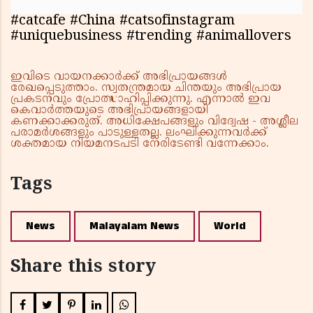
#catcafe #China #catsofinstagram
#uniquebusiness #trending #animallovers
ഇവിടെ വായനക്കാർക്ക് അഭിപ്രായങ്ങൾ
രേഖപ്പെടുത്താം. സ്വതന്ത്രമായ ചിന്തയും അഭിപ്രായ
പ്രകടനവും പ്രോത്സാഹിപ്പിക്കുന്നു. എന്നാൽ ഇവ
കെവാർത്തയുടെ അഭിപ്രായങ്ങളായി
കണക്കാക്കരുത്. അധിക്ഷേപങ്ങളും വിദ്വേഷ - അശ്ലീല
പരാമർശങ്ങളും പാടുള്ളതല്ല. ലംഘിക്കുന്നവർക്ക്
ശക്തമായ നിയമനടപടി നേരിടേണ്ടി വന്നേക്കാം.
Tags
News
Malayalam News
World
Share this story