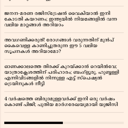
ജനന-മരണ രജിസ്ട്രേഷൻ വൈകിയാൽ ഇനി
കോടതി കയറണം; ഇന്ത്യയിൽ നിയമങ്ങളിൽ വന്ന
വലിയ മാറ്റങ്ങൾ അറിയാം
അവഗണിക്കരുത്! രോഗങ്ങൾ വരുന്നതിന് മുൻപ്
കൈവെള്ള കാണിച്ചുതരുന്ന ഈ 5 വലിയ
സൂചനകൾ അറിയാമോ?
ഓണക്കാലത്തെ തിരക്ക് കുറയ്ക്കാൻ റെയിൽവേ;
യാത്രാക്ലേശത്തിന് പരിഹാരം; ബംഗ്ളൂരു, ഹുബ്ബള്ളി
എന്നിവിടങ്ങളിൽ നിന്നുള്ള എട്ട് സ്പെഷ്യൽ
ട്രെയിനുകൾ നീട്ടി
4 വർഷത്തെ ബിരുദമുള്ളവർക്ക് ഇനി ഒരു വർഷം
കൊണ്ട് പിജി; പുതിയ മാർഗരേഖയുമായി യുജിസി