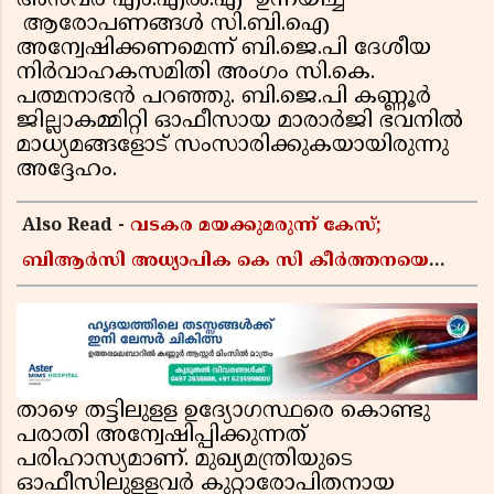
അന്‍വര്‍ എം.എല്‍.എ ഉന്നയിച്ച
ആരോപണങ്ങള്‍ സി.ബി.ഐ
അന്വേഷിക്കണമെന്ന് ബി.ജെ.പി ദേശീയ
നിര്‍വാഹകസമിതി അംഗം സി.കെ.
പത്മനാഭന്‍ പറഞ്ഞു. ബി.ജെ.പി കണ്ണൂര്‍
ജില്ലാകമ്മിറ്റി ഓഫീസായ മാരാര്‍ജി ഭവനില്‍
മാധ്യമങ്ങളോട് സംസാരിക്കുകയായിരുന്നു
അദ്ദേഹം.
Also Read -
വടകര മയക്കുമരുന്ന് കേസ്;
ബിആർസി അധ്യാപിക കെ സി കീർത്തനയെ
പോലീസ് കസ്റ്റഡിയിൽ വിട്ടു
താഴെ തട്ടിലുളള ഉദ്യോഗസ്ഥരെ കൊണ്ടു
പരാതി അന്വേഷിപ്പിക്കുന്നത്
പരിഹാസ്യമാണ്. മുഖ്യമന്ത്രിയുടെ
ഓഫീസിലുളളവര്‍ കുറ്റാരോപിതനായ