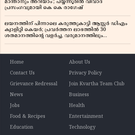
മാന്താനും അറിയാം’; പയ്യന്നൂരിൽ വിവാദ
പ്രസംഗവുമായി കെ കെ രാഗേഷ്
ലയനത്തിന് പിന്നാലെ കരുത്തുകാട്ടി ആസ്റ്റർ ഡിഎം
ക്വാളിറ്റി കെയർ; പ്രവർത്തന ലാഭത്തിൽ 30
ശതമാനത്തിൻ്റെ വളർച്ച, വരുമാനത്തിലും
ലാഭത്തിലും വൻ കുതിപ്പ് രേഖപ്പെടുത്തി ആദ്യ പാദ
റിപ്പോർട്ട് പുറത്ത്
Home
About Us
Contact Us
Privacy Policy
Grievance Redressal
Join Kvartha Team Club
News
Business
Jobs
Health
Food & Recipes
Entertainment
Education
Technology