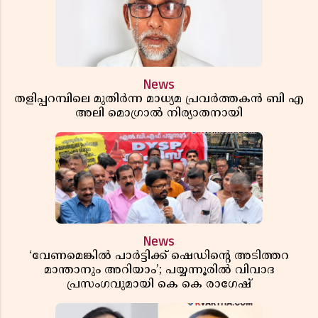
News
തളിപ്പറമ്പിലെ മുതിർന്ന മാധ്യമ പ്രവർത്തകൻ ബി എ
അലി മൊഗ്രാൽ നിര്യാതനായി
News
‘വേണമെങ്കിൽ പാർട്ടിക്ക് ഷെഡിൻ്റെ അടിത്തറ
മാന്താനും അറിയാം’; പയ്യന്നൂരിൽ വിവാദ
പ്രസംഗവുമായി കെ കെ രാഗേഷ്