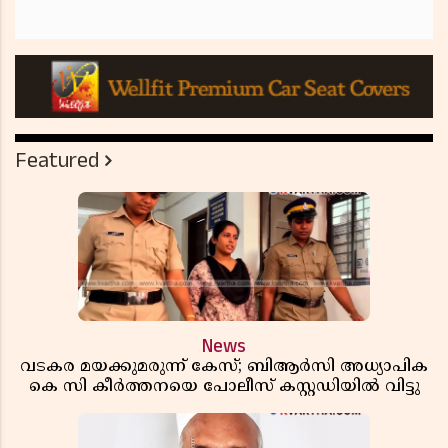
Featured
News
വടകര മയക്കുമരുന്ന് കേസ്; ബിആർസി അധ്യാപിക
കെ സി കീർത്തനയെ പോലീസ് കസ്റ്റഡിയിൽ വിട്ടു