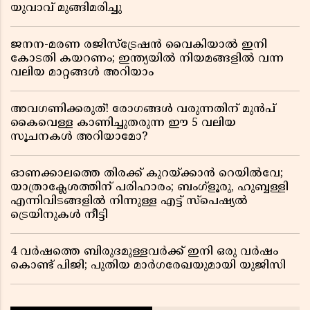
യുവാവ് മുങ്ങിമരിച്ചു
ജനന-മരണ രജിസ്ട്രേഷൻ വൈകിയാൽ ഇനി
കോടതി കയറണം; ഇന്ത്യയിൽ നിയമങ്ങളിൽ വന്ന
വലിയ മാറ്റങ്ങൾ അറിയാം
അവഗണിക്കരുത്! രോഗങ്ങൾ വരുന്നതിന് മുൻപ്
കൈവെള്ള കാണിച്ചുതരുന്ന ഈ 5 വലിയ
സൂചനകൾ അറിയാമോ?
ഓണക്കാലത്തെ തിരക്ക് കുറയ്ക്കാൻ റെയിൽവേ;
യാത്രാക്ലേശത്തിന് പരിഹാരം; ബംഗ്ളൂരു, ഹുബ്ബള്ളി
എന്നിവിടങ്ങളിൽ നിന്നുള്ള എട്ട് സ്പെഷ്യൽ
ട്രെയിനുകൾ നീട്ടി
4 വർഷത്തെ ബിരുദമുള്ളവർക്ക് ഇനി ഒരു വർഷം
കൊണ്ട് പിജി; പുതിയ മാർഗരേഖയുമായി യുജിസി