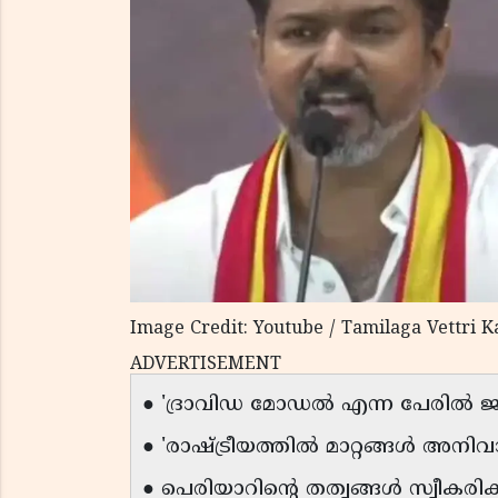
Image Credit: Youtube / Tamilaga Vettri 
ADVERTISEMENT
● 'ദ്രാവിഡ മോഡൽ എന്ന പേരിൽ ജനങ
● 'രാഷ്ട്രീയത്തിൽ മാറ്റങ്ങൾ അനിവാ
● പെരിയാറിന്റെ തത്വങ്ങൾ സ്വീകരിക്ക