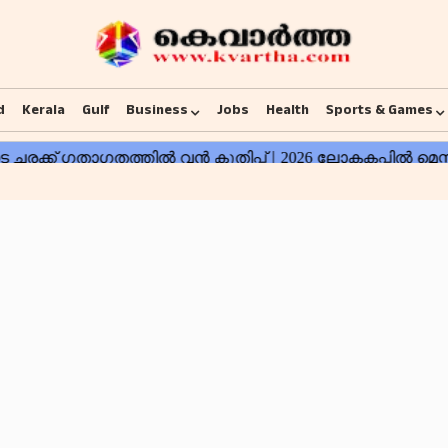
d
Kerala
Gulf
Business
Jobs
Health
Sports & Games