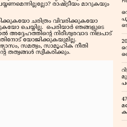
R
ണമെന്നില്ലല്ലോ? രാഷ്ട്രീയം മാറുകയും
ഡ
പ
ക്കുകയോ ചരിത്രം വിവരിക്കുകയോ
ട
ടുകയോ ചെയ്യില്ല. പെരിയാർ ഞങ്ങളുടെ
റ
ൽ അദ്ദേഹത്തിൻ്റെ നിരീശ്വരവാദ നിലപാട്
വ
തിനോട് യോജിക്കുകയുമില്ല.
2
്യാഭ്യാസം, സമത്വം, സാമൂഹിക നീതി
റ
റെ തത്വങ്ങൾ സ്വീകരിക്കും.
ഞ
പു
റ
മ
പ
ഒ
4
മ
ക
ര
ഇ