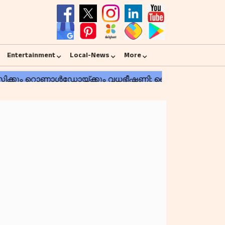
Entertainment
Local-News
More