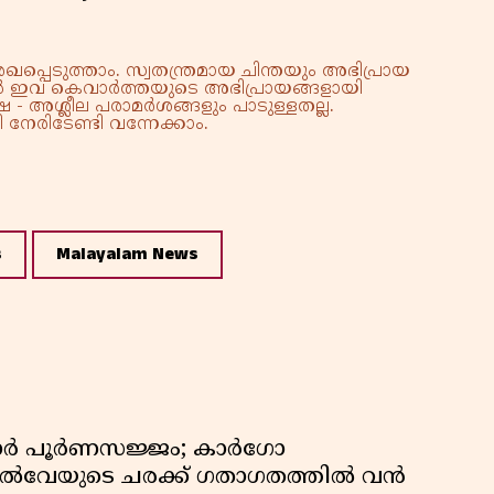
്പെടുത്താം. സ്വതന്ത്രമായ ചിന്തയും അഭിപ്രായ
്നാൽ ഇവ കെവാർത്തയുടെ അഭിപ്രായങ്ങളായി
 - അശ്ലീല പരാമർശങ്ങളും പാടുള്ളതല്ല.
നേരിടേണ്ടി വന്നേക്കാം.
s
Malayalam News
ിഡോർ പൂർണസജ്ജം; കാർഗോ
യിൽവേയുടെ ചരക്ക് ഗതാഗതത്തിൽ വൻ