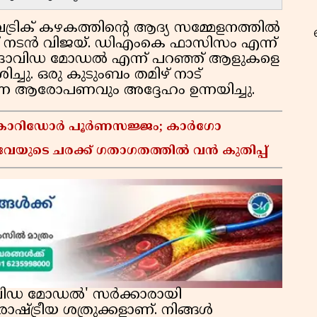
്രിക് കഴകത്തിന്റെ ആദ്യ സമ്മേളനത്തിൽ
് നടൻ വിജയ്. ഡിഎംകെ ഫാസിസം എന്ന്
ും ദ്രാവിഡ മോഡൽ എന്ന് പറഞ്ഞ് ആളുകളെ
ശിച്ചു. ഒരു കുടുംബം തമിഴ് നാട്
റ
്ന ആരോപണവും അദ്ദേഹം ഉന്നയിച്ചു.
്റ് കോറിഡോർ പൂർണസജ്ജം; കാർഗോ
േയുടെ ചരക്ക് ഗതാഗതത്തിൽ വൻ കുതിപ്പ്
രാവിഡ മോഡൽ' സർക്കാരായി
 രാഷ്ട്രീയ ശത്രുക്കളാണ്. നിങ്ങൾ