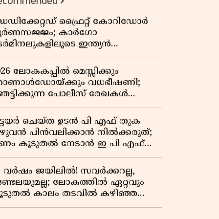
ecommended
വേറിട്ട കഥ
െഡിക്കേറ്റഡ് ഫ്രൈറ്റ് കോറിഡോർ
ൂർണസജ്ജം; കാർഗോ
െർമിനലുകളിലൂടെ ഇന്ത്യൻ
െയിൽവേയുടെ ചരക്ക് ഗതാഗതത്തിൽ
ൻ കുതിപ്പ്
026 ലോകകപ്പിൽ മെസ്സിക്കും
ൊണാൾഡോയ്ക്കും വധഭീഷണി;
െട്ടിക്കുന്ന പോലീസ് രേഖകൾ
റത്ത്
ിട്ടയർ ചെയ്ത ഉടൻ പി എഫ് തുക
ുഴുവൻ പിൻവലിക്കാൻ നിൽക്കരുത്;
ണം കൂടുതൽ നേടാൻ ഇ പി എഫ്
യുടെ നിയമം അറിയാം
7 വർഷം ജയിലിൽ! സവർക്കറല്ല,
ണ്ടേലയുമല്ല; ലോകത്തിൽ ഏറ്റവും
ൂടുതൽ കാലം തടവിൽ കഴിഞ്ഞ
ാഷ്ട്രീയ തടവുകാരൻ ഇദ്ദേഹം! ഒരു
ന്ത്യൻ സ്വാതന്ത്ര്യസമര സേനാനിയുടെ