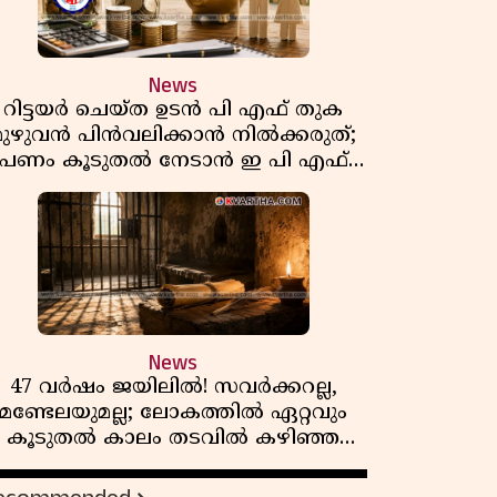
News
റിട്ടയർ ചെയ്ത ഉടൻ പി എഫ് തുക
മുഴുവൻ പിൻവലിക്കാൻ നിൽക്കരുത്;
പണം കൂടുതൽ നേടാൻ ഇ പി എഫ്
ഒയുടെ നിയമം അറിയാം
News
47 വർഷം ജയിലിൽ! സവർക്കറല്ല,
മണ്ടേലയുമല്ല; ലോകത്തിൽ ഏറ്റവും
കൂടുതൽ കാലം തടവിൽ കഴിഞ്ഞ
രാഷ്ട്രീയ തടവുകാരൻ ഇദ്ദേഹം! ഒരു
ന്ത്യൻ സ്വാതന്ത്ര്യസമര സേനാനിയുടെ