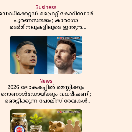
Business
ഡെഡിക്കേറ്റഡ് ഫ്രൈറ്റ് കോറിഡോർ
പൂർണസജ്ജം; കാർഗോ
ടെർമിനലുകളിലൂടെ ഇന്ത്യൻ
െയിൽവേയുടെ ചരക്ക് ഗതാഗതത്തിൽ
വൻ കുതിപ്പ്
News
2026 ലോകകപ്പിൽ മെസ്സിക്കും
റൊണാൾഡോയ്ക്കും വധഭീഷണി;
ഞെട്ടിക്കുന്ന പോലീസ് രേഖകൾ
പുറത്ത്