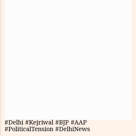
#Delhi #Kejriwal #BJP #AAP
#PoliticalTension #DelhiNews