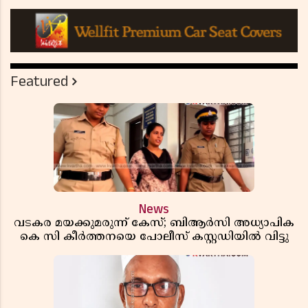
Featured
News
വടകര മയക്കുമരുന്ന് കേസ്; ബിആർസി അധ്യാപിക
കെ സി കീർത്തനയെ പോലീസ് കസ്റ്റഡിയിൽ വിട്ടു