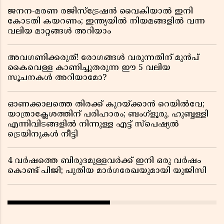
ജനന-മരണ രജിസ്ട്രേഷൻ വൈകിയാൽ ഇനി
കോടതി കയറണം; ഇന്ത്യയിൽ നിയമങ്ങളിൽ വന്ന
വലിയ മാറ്റങ്ങൾ അറിയാം
അവഗണിക്കരുത്! രോഗങ്ങൾ വരുന്നതിന് മുൻപ്
കൈവെള്ള കാണിച്ചുതരുന്ന ഈ 5 വലിയ
സൂചനകൾ അറിയാമോ?
ഓണക്കാലത്തെ തിരക്ക് കുറയ്ക്കാൻ റെയിൽവേ;
യാത്രാക്ലേശത്തിന് പരിഹാരം; ബംഗ്ളൂരു, ഹുബ്ബള്ളി
എന്നിവിടങ്ങളിൽ നിന്നുള്ള എട്ട് സ്പെഷ്യൽ
ട്രെയിനുകൾ നീട്ടി
4 വർഷത്തെ ബിരുദമുള്ളവർക്ക് ഇനി ഒരു വർഷം
കൊണ്ട് പിജി; പുതിയ മാർഗരേഖയുമായി യുജിസി