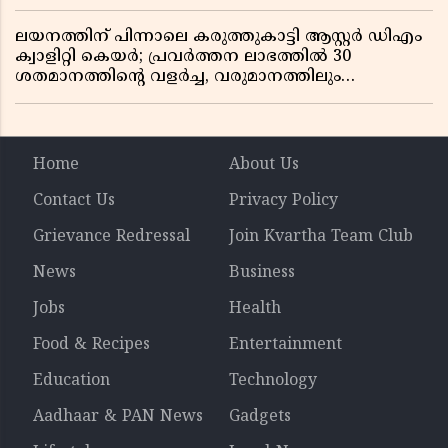
ലയനത്തിന് പിന്നാലെ കരുത്തുകാട്ടി ആസ്റ്റർ ഡിഎം
ക്വാളിറ്റി കെയർ; പ്രവർത്തന ലാഭത്തിൽ 30
ശതമാനത്തിൻ്റെ വളർച്ച, വരുമാനത്തിലും
ലാഭത്തിലും വൻ കുതിപ്പ് രേഖപ്പെടുത്തി ആദ്യ പാദ
റിപ്പോർട്ട് പുറത്ത്
Home
About Us
Contact Us
Privacy Policy
Grievance Redressal
Join Kvartha Team Club
News
Business
Jobs
Health
Food & Recipes
Entertainment
Education
Technology
Aadhaar & PAN News
Gadgets