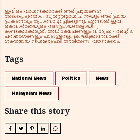
ഇവിടെ വായനക്കാർക്ക് അഭിപ്രായങ്ങൾ
രേഖപ്പെടുത്താം. സ്വതന്ത്രമായ ചിന്തയും അഭിപ്രായ
പ്രകടനവും പ്രോത്സാഹിപ്പിക്കുന്നു. എന്നാൽ ഇവ
കെവാർത്തയുടെ അഭിപ്രായങ്ങളായി
കണക്കാക്കരുത്. അധിക്ഷേപങ്ങളും വിദ്വേഷ - അശ്ലീല
പരാമർശങ്ങളും പാടുള്ളതല്ല. ലംഘിക്കുന്നവർക്ക്
ശക്തമായ നിയമനടപടി നേരിടേണ്ടി വന്നേക്കാം.
Tags
National News
Politics
News
Malayalam News
Share this story