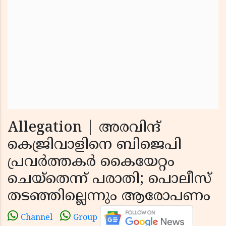
Allegation | അരവിന്ദ്
കെജ്രിവാളിനെ ബിജെപി
പ്രവർത്തകർ കൈയേറ്റം
ചെയ്തെന്ന് പരാതി; പൊലീസ്
തടഞ്ഞില്ലെന്നും ആരോപണം
Channel
Group