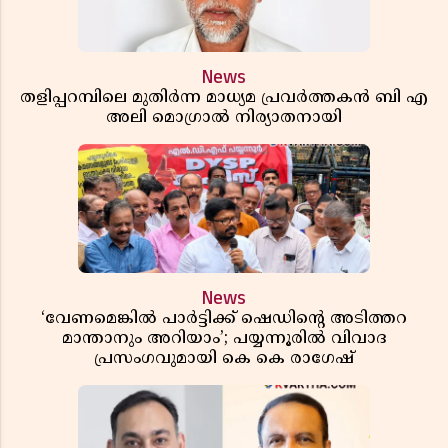
News
തളിപ്പറമ്പിലെ മുതിർന്ന മാധ്യമ പ്രവർത്തകൻ ബി എ
അലി മൊഗ്രാൽ നിര്യാതനായി
News
‘വേണമെങ്കിൽ പാർട്ടിക്ക് ഷെഡിൻ്റെ അടിത്തറ
മാന്താനും അറിയാം’; പയ്യന്നൂരിൽ വിവാദ
പ്രസംഗവുമായി കെ കെ രാഗേഷ്