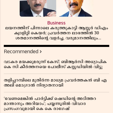
Business
ലയനത്തിന് പിന്നാലെ കരുത്തുകാട്ടി ആസ്റ്റർ ഡിഎം
ക്വാളിറ്റി കെയർ; പ്രവർത്തന ലാഭത്തിൽ 30
ശതമാനത്തിൻ്റെ വളർച്ച, വരുമാനത്തിലും
ലാഭത്തിലും വൻ കുതിപ്പ് രേഖപ്പെടുത്തി ആദ്യ പാദ
റിപ്പോർട്ട് പുറത്ത്
Recommended
വടകര മയക്കുമരുന്ന് കേസ്; ബിആർസി അധ്യാപിക
കെ സി കീർത്തനയെ പോലീസ് കസ്റ്റഡിയിൽ വിട്ടു
തളിപ്പറമ്പിലെ മുതിർന്ന മാധ്യമ പ്രവർത്തകൻ ബി എ
അലി മൊഗ്രാൽ നിര്യാതനായി
‘വേണമെങ്കിൽ പാർട്ടിക്ക് ഷെഡിൻ്റെ അടിത്തറ
മാന്താനും അറിയാം’; പയ്യന്നൂരിൽ വിവാദ
പ്രസംഗവുമായി കെ കെ രാഗേഷ്