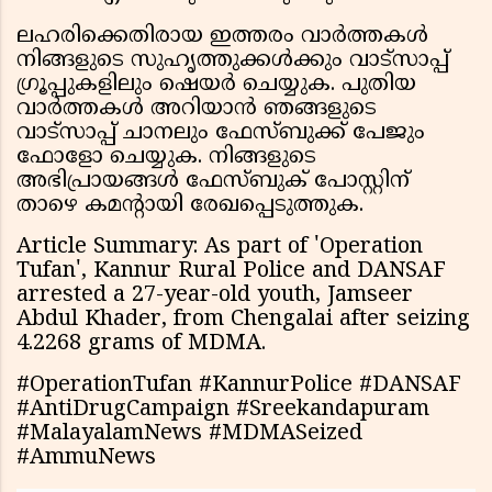
ലഹരിക്കെതിരായ ഇത്തരം വാർത്തകൾ
നിങ്ങളുടെ സുഹൃത്തുക്കൾക്കും വാട്സാപ്പ്
ഗ്രൂപ്പുകളിലും ഷെയർ ചെയ്യുക. പുതിയ
വാർത്തകൾ അറിയാൻ ഞങ്ങളുടെ
വാട്സാപ്പ് ചാനലും ഫേസ്ബുക്ക് പേജും
ഫോളോ ചെയ്യുക. നിങ്ങളുടെ
അഭിപ്രായങ്ങൾ ഫേസ്ബുക് പോസ്റ്റിന്
താഴെ കമൻ്റായി രേഖപ്പെടുത്തുക.
Article Summary: As part of 'Operation
Tufan', Kannur Rural Police and DANSAF
arrested a 27-year-old youth, Jamseer
Abdul Khader, from Chengalai after seizing
4.2268 grams of MDMA.
#OperationTufan #KannurPolice #DANSAF
#AntiDrugCampaign #Sreekandapuram
#MalayalamNews #MDMASeized
#AmmuNews