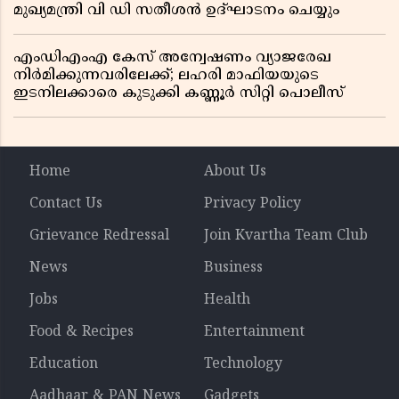
മുഖ്യമന്ത്രി വി ഡി സതീശൻ ഉദ്ഘാടനം ചെയ്യും
എംഡിഎംഎ കേസ് അന്വേഷണം വ്യാജരേഖ
നിർമിക്കുന്നവരിലേക്ക്; ലഹരി മാഫിയയുടെ
ഇടനിലക്കാരെ കുടുക്കി കണ്ണൂർ സിറ്റി പൊലീസ്
Home
About Us
Contact Us
Privacy Policy
Grievance Redressal
Join Kvartha Team Club
News
Business
Jobs
Health
Food & Recipes
Entertainment
Education
Technology
Aadhaar & PAN News
Gadgets