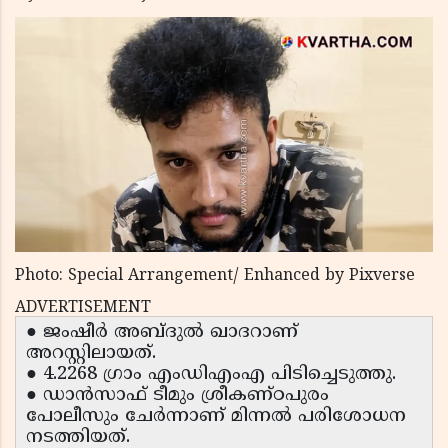
Photo: Special Arrangement/ Enhanced by Pixverse
ADVERTISEMENT
● ജംഷീർ അബ്ദുൽ ഖാദറാണ്
അറസ്റ്റിലായത്.
● 4.2268 ഗ്രാം എംഡിഎംഎ പിടിച്ചെടുത്തു.
● ഡാൻസാഫ് ടീമും ശ്രീകണ്ഠപുരം
പോലീസും ചേർന്നാണ് മിന്നൽ പരിശോധന
നടത്തിയത്.