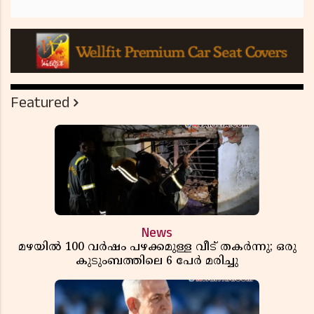
Featured
News
മഴയിൽ 100 വർഷം പഴക്കമുള്ള വീട് തകർന്നു; ഒരു
കുടുംബത്തിലെ 6 പേർ മരിച്ചു