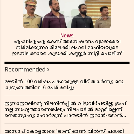
News
എംഡിഎംഎ കേസ് അന്വേഷണം വ്യാജരേഖ
നിർമിക്കുന്നവരിലേക്ക്; ലഹരി മാഫിയയുടെ
ഇടനിലക്കാരെ കുടുക്കി കണ്ണൂർ സിറ്റി പൊലീസ്
Recommended
മഴയിൽ 100 വർഷം പഴക്കമുള്ള വീട് തകർന്നു; ഒരു
കുടുംബത്തിലെ 6 പേർ മരിച്ചു
ഇസ്രാഈലിന്റെ നിലനിൽപ്പിൽ വിട്ടുവീഴ്ചയില്ല; ട്രംപ്
നല്ല സുഹൃത്താണെങ്കിലും നിലപാടിൽ മാറ്റമില്ലെന്ന്
നെതന്യാഹു; ഹോർമുസ് പാതയിൽ ഇറാൻ-ഒമാൻ
ധാരണ, തടസ്സമായി യുഎസ് ഭീഷണി
അസാപ് കേരളയുടെ ‘ലാബ് ഓൺ വീൽസ്’ പദ്ധതി