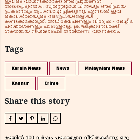
ഇവിടെ വായനക്കാർക്ക് അഭിപ്രായങ്ങൾ
രേഖപ്പെടുത്താം. സ്വതന്ത്രമായ ചിന്തയും അഭിപ്രായ
പ്രകടനവും പ്രോത്സാഹിപ്പിക്കുന്നു. എന്നാൽ ഇവ
കെവാർത്തയുടെ അഭിപ്രായങ്ങളായി
കണക്കാക്കരുത്. അധിക്ഷേപങ്ങളും വിദ്വേഷ - അശ്ലീല
പരാമർശങ്ങളും പാടുള്ളതല്ല. ലംഘിക്കുന്നവർക്ക്
ശക്തമായ നിയമനടപടി നേരിടേണ്ടി വന്നേക്കാം.
Tags
Kerala News
News
Malayalam News
Kannur
Crime
Share this story
മഴയിൽ 100 വർഷം പഴക്കമുള്ള വീട് തകർന്നു; ഒരു