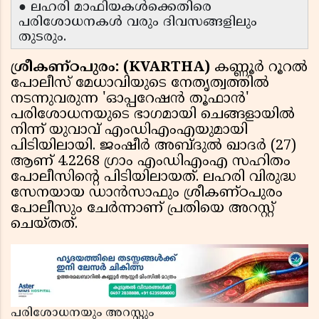
● ലഹരി മാഫിയകൾക്കെതിരെ
പരിശോധനകൾ വരും ദിവസങ്ങളിലും
തുടരും.
ശ്രീകണ്ഠപുരം: (KVARTHA)
കണ്ണൂർ റൂറൽ
പോലീസ് മേധാവിയുടെ നേതൃത്വത്തിൽ
നടന്നുവരുന്ന 'ഓപ്പറേഷൻ തൂഫാൻ'
പരിശോധനയുടെ ഭാഗമായി ചെങ്ങളായിൽ
നിന്ന് യുവാവ് എംഡിഎംഎയുമായി
പിടിയിലായി. ജംഷീർ അബ്ദുൽ ഖാദർ (27)
ആണ് 4.2268 ഗ്രാം എംഡിഎംഎ സഹിതം
പോലീസിൻ്റെ പിടിയിലായത്. ലഹരി വിരുദ്ധ
സേനയായ ഡാൻസാഫും ശ്രീകണ്ഠപുരം
പോലീസും ചേർന്നാണ് പ്രതിയെ അറസ്റ്റ്
ചെയ്തത്.
പരിശോധനയും അറസ്റ്റും