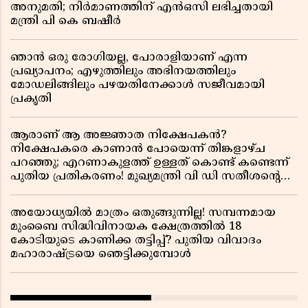
അനുമതി; നിർമാണത്തിന് എൻഒസി ലഭിച്ചതായി
മന്ത്രി പി കെ ബഷീർ
ഞാൻ ഒരു രോഗിയല്ല, പോരാളിയാണ് എന്ന
പ്രഖ്യാപനം; എഴുത്തിലും അഭിനയത്തിലും
മോഡലിങ്ങിലും പഴയതിനേക്കാൾ സജീവമായി
പ്രകൃതി
ആരാണ് ആ അജ്ഞാത നിക്ഷേപകൻ?
നിക്ഷേപകരെ കാണാൻ പോയെന്ന് തിങ്കളാഴ്ച
പറഞ്ഞു; എറണാകുളത്ത് ഉള്ളത് കൊണ്ട് കണ്ടെന്ന്
പുതിയ പ്രതികരണം! മുഖ്യമന്ത്രി വി ഡി സതീശന്റെ
മറ്റൊരു യു-ടേൺ കൂടി വിവാദമാകുമ്പോൾ
അയോധ്യയിൽ മാത്രം ഒതുങ്ങുന്നില്ല! സമ്പന്നമായ
മുംബൈ സിദ്ധിവിനായക ക്ഷേത്രത്തിൽ 18
കോടിയുടെ കാണിക്ക തട്ടിപ്പ്? പുതിയ വിവാദം
മഹാരാഷ്ട്രയെ ഞെട്ടിക്കുമ്പോൾ