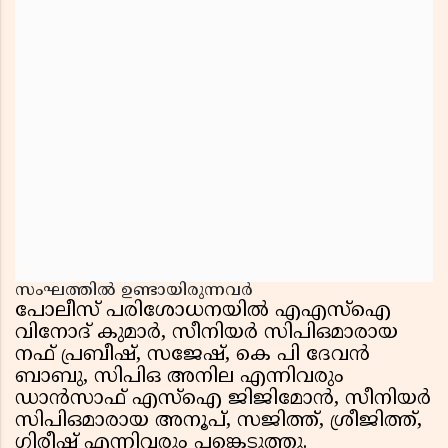
സംഘത്തിൽ ഉണ്ടായിരുന്നവർ
പോലീസ് പരിശോധനയിൽ എഎസ്ഐ
വിനോദ് കുമാർ, സീനിയർ സിപിഒമാരായ
നഫ് പ്രബീഷ്, സജേഷ്, കെ പി ദേവൻ
ബാബു, സിപിഒ അനില എന്നിവരും
ഡാൻസാഫ് എസ്ഐ ജിജിമോൻ, സീനിയർ
സിപിഒമാരായ അനൂപ്, സജിത്ത്, ശ്രീജിത്ത്,
ഗിരീഷ് എന്നിവരും പങ്കെടുത്തു.