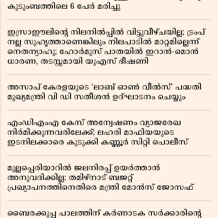
കുടുംബത്തിലെ 6 പേർ മരിച്ചു
ഇസ്രാഈലിന്റെ നിലനിൽപ്പിൽ വിട്ടുവീഴ്ചയില്ല; ട്രംപ്
നല്ല സുഹൃത്താണെങ്കിലും നിലപാടിൽ മാറ്റമില്ലെന്ന്
നെതന്യാഹു; ഹോർമുസ് പാതയിൽ ഇറാൻ-ഒമാൻ
ധാരണ, തടസ്സമായി യുഎസ് ഭീഷണി
അസാപ് കേരളയുടെ ‘ലാബ് ഓൺ വീൽസ്’ പദ്ധതി
മുഖ്യമന്ത്രി വി ഡി സതീശൻ ഉദ്ഘാടനം ചെയ്യും
എംഡിഎംഎ കേസ് അന്വേഷണം വ്യാജരേഖ
നിർമിക്കുന്നവരിലേക്ക്; ലഹരി മാഫിയയുടെ
ഇടനിലക്കാരെ കുടുക്കി കണ്ണൂർ സിറ്റി പൊലീസ്
മുല്ലപ്പെരിയാറിൽ ജലനിരപ്പ് ഉയർത്താൻ
അനുവദിക്കില്ല; തമിഴ്നാട് ബജറ്റ്
പ്രഖ്യാപനത്തിനെതിരെ മന്ത്രി മോൻസ് ജോസഫ്
ബൈരക്കുപ്പ പാലത്തിന് കർണാടക സർക്കാരിൻ്റെ