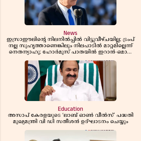
News
ഇസ്രാഈലിന്റെ നിലനിൽപ്പിൽ വിട്ടുവീഴ്ചയില്ല; ട്രംപ്
നല്ല സുഹൃത്താണെങ്കിലും നിലപാടിൽ മാറ്റമില്ലെന്ന്
നെതന്യാഹു; ഹോർമുസ് പാതയിൽ ഇറാൻ-ഒമാൻ
ധാരണ, തടസ്സമായി യുഎസ് ഭീഷണി
Education
അസാപ് കേരളയുടെ ‘ലാബ് ഓൺ വീൽസ്’ പദ്ധതി
മുഖ്യമന്ത്രി വി ഡി സതീശൻ ഉദ്ഘാടനം ചെയ്യും