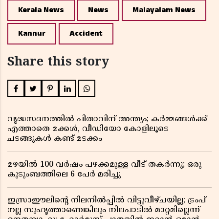
Kerala News
News
Malayalam News
Kannur
Accident
Share this story
വൃദ്ധസദനത്തിൽ പിതാവിന് അന്ത്യം; കർമ്മങ്ങൾക്ക്
എത്താതെ മക്കൾ, വീഡിയോ കോളിലൂടെ
ചടങ്ങുകൾ കണ്ട് മടക്കം
മഴയിൽ 100 വർഷം പഴക്കമുള്ള വീട് തകർന്നു; ഒരു
കുടുംബത്തിലെ 6 പേർ മരിച്ചു
ഇസ്രാഈലിന്റെ നിലനിൽപ്പിൽ വിട്ടുവീഴ്ചയില്ല; ട്രംപ്
നല്ല സുഹൃത്താണെങ്കിലും നിലപാടിൽ മാറ്റമില്ലെന്ന്