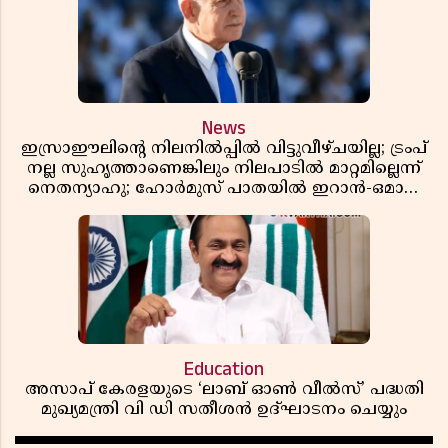
News
ഇസ്രാഈലിന്റെ നിലനിൽപ്പിൽ വിട്ടുവീഴ്ചയില്ല; ട്രംപ്
നല്ല സുഹൃത്താണെങ്കിലും നിലപാടിൽ മാറ്റമില്ലെന്ന്
നെതന്യാഹു; ഹോർമുസ് പാതയിൽ ഇറാൻ-ഒമാൻ
ധാരണ, തടസ്സമായി യുഎസ് ഭീഷണി
Education
അസാപ് കേരളയുടെ ‘ലാബ് ഓൺ വീൽസ്’ പദ്ധതി
മുഖ്യമന്ത്രി വി ഡി സതീശൻ ഉദ്ഘാടനം ചെയ്യും