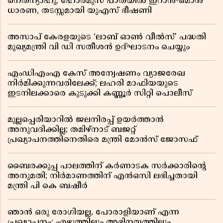
നെതന്യാഹു; ഹോർമുസ് പാതയിൽ ഇറാൻ-ഒമാൻ
ധാരണ, തടസ്സമായി യുഎസ് ഭീഷണി
അസാപ് കേരളയുടെ ‘ലാബ് ഓൺ വീൽസ്’ പദ്ധതി
മുഖ്യമന്ത്രി വി ഡി സതീശൻ ഉദ്ഘാടനം ചെയ്യും
എംഡിഎംഎ കേസ് അന്വേഷണം വ്യാജരേഖ
നിർമിക്കുന്നവരിലേക്ക്; ലഹരി മാഫിയയുടെ
ഇടനിലക്കാരെ കുടുക്കി കണ്ണൂർ സിറ്റി പൊലീസ്
മുല്ലപ്പെരിയാറിൽ ജലനിരപ്പ് ഉയർത്താൻ
അനുവദിക്കില്ല; തമിഴ്നാട് ബജറ്റ്
പ്രഖ്യാപനത്തിനെതിരെ മന്ത്രി മോൻസ് ജോസഫ്
ബൈരക്കുപ്പ പാലത്തിന് കർണാടക സർക്കാരിൻ്റെ
അനുമതി; നിർമാണത്തിന് എൻഒസി ലഭിച്ചതായി
മന്ത്രി പി കെ ബഷീർ
ഞാൻ ഒരു രോഗിയല്ല, പോരാളിയാണ് എന്ന
പ്രഖ്യാപനം; എഴുത്തിലും അഭിനയത്തിലും