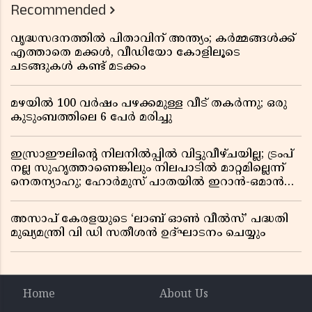
Recommended
വൃദ്ധസദനത്തിൽ പിതാവിന് അന്ത്യം; കർമ്മങ്ങൾക്ക്
എത്താതെ മക്കൾ, വീഡിയോ കോളിലൂടെ
ചടങ്ങുകൾ കണ്ട് മടക്കം
മഴയിൽ 100 വർഷം പഴക്കമുള്ള വീട് തകർന്നു; ഒരു
കുടുംബത്തിലെ 6 പേർ മരിച്ചു
ഇസ്രാഈലിന്റെ നിലനിൽപ്പിൽ വിട്ടുവീഴ്ചയില്ല; ട്രംപ്
നല്ല സുഹൃത്താണെങ്കിലും നിലപാടിൽ മാറ്റമില്ലെന്ന്
നെതന്യാഹു; ഹോർമുസ് പാതയിൽ ഇറാൻ-ഒമാൻ
ധാരണ, തടസ്സമായി യുഎസ് ഭീഷണി
അസാപ് കേരളയുടെ ‘ലാബ് ഓൺ വീൽസ്’ പദ്ധതി
മുഖ്യമന്ത്രി വി ഡി സതീശൻ ഉദ്ഘാടനം ചെയ്യും
Home
About Us