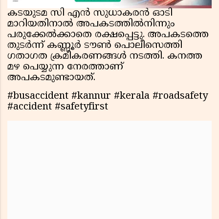
കടയുടമ സി എന്‍ സുധാകരന്‍ ഓടി
മാറിയതിനാല്‍ അപകടത്തില്‍നിന്നും
പരുക്കേല്‍ക്കാതെ രക്ഷപ്പെട്ടു. അപകടത്തെ
തുടര്‍ന്ന് കണ്ണൂര്‍ ടൗണ്‍ പൊലീസെത്തി
ഗതാഗത ക്രമീകരണങ്ങള്‍ നടത്തി. കനത്ത
മഴ പെയ്യുന്ന നേരത്താണ്
അപകടമുണ്ടായത്.
#busaccident #kannur #kerala #roadsafety
#accident #safetyfirst