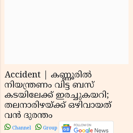
Accident | കണ്ണൂരില്‍
നിയന്ത്രണം വിട്ട ബസ്
കടയിലേക്ക് ഇരച്ചുകയറി;
തലനാരിഴയ്ക്ക് ഒഴിവായത്
വന്‍ ദുരന്തം
Channel
Group