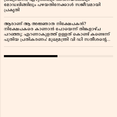
മോഡലിങ്ങിലും പഴയതിനേക്കാൾ സജീവമായി
പ്രകൃതി
ആരാണ് ആ അജ്ഞാത നിക്ഷേപകൻ?
നിക്ഷേപകരെ കാണാൻ പോയെന്ന് തിങ്കളാഴ്ച
പറഞ്ഞു; എറണാകുളത്ത് ഉള്ളത് കൊണ്ട് കണ്ടെന്ന്
പുതിയ പ്രതികരണം! മുഖ്യമന്ത്രി വി ഡി സതീശന്റെ
മറ്റൊരു യു-ടേൺ കൂടി വിവാദമാകുമ്പോൾ