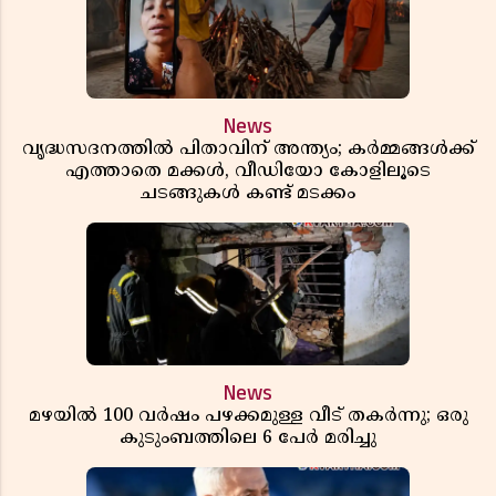
News
വൃദ്ധസദനത്തിൽ പിതാവിന് അന്ത്യം; കർമ്മങ്ങൾക്ക്
എത്താതെ മക്കൾ, വീഡിയോ കോളിലൂടെ
ചടങ്ങുകൾ കണ്ട് മടക്കം
News
മഴയിൽ 100 വർഷം പഴക്കമുള്ള വീട് തകർന്നു; ഒരു
കുടുംബത്തിലെ 6 പേർ മരിച്ചു