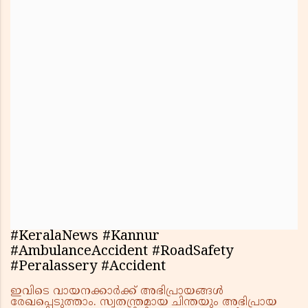
#KeralaNews #Kannur
#AmbulanceAccident #RoadSafety
#Peralassery #Accident
ഇവിടെ വായനക്കാർക്ക് അഭിപ്രായങ്ങൾ
രേഖപ്പെടുത്താം. സ്വതന്ത്രമായ ചിന്തയും അഭിപ്രായ