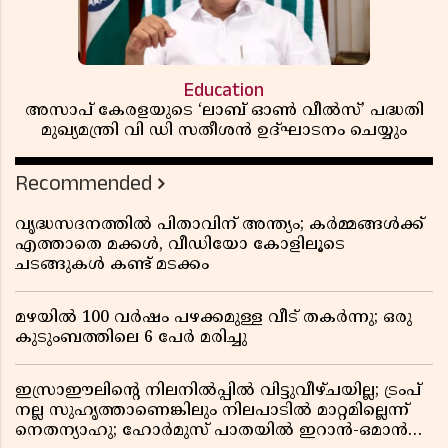
Education
അസാപ് കേരളയുടെ ‘ലാബ് ഓൺ വീൽസ്’ പദ്ധതി
മുഖ്യമന്ത്രി വി ഡി സതീശൻ ഉദ്ഘാടനം ചെയ്യും
Recommended
വൃദ്ധസദനത്തിൽ പിതാവിന് അന്ത്യം; കർമ്മങ്ങൾക്ക്
എത്താതെ മക്കൾ, വീഡിയോ കോളിലൂടെ
ചടങ്ങുകൾ കണ്ട് മടക്കം
മഴയിൽ 100 വർഷം പഴക്കമുള്ള വീട് തകർന്നു; ഒരു
കുടുംബത്തിലെ 6 പേർ മരിച്ചു
ഇസ്രാഈലിന്റെ നിലനിൽപ്പിൽ വിട്ടുവീഴ്ചയില്ല; ട്രംപ്
നല്ല സുഹൃത്താണെങ്കിലും നിലപാടിൽ മാറ്റമില്ലെന്ന്
നെതന്യാഹു; ഹോർമുസ് പാതയിൽ ഇറാൻ-ഒമാൻ