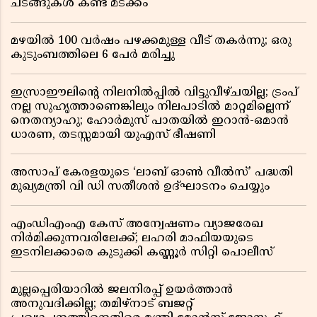
ചടങ്ങുകൾ കണ്ട് മടക്കം
മഴയിൽ 100 വർഷം പഴക്കമുള്ള വീട് തകർന്നു; ഒരു
കുടുംബത്തിലെ 6 പേർ മരിച്ചു
ഇസ്രാഈലിന്റെ നിലനിൽപ്പിൽ വിട്ടുവീഴ്ചയില്ല; ട്രംപ്
നല്ല സുഹൃത്താണെങ്കിലും നിലപാടിൽ മാറ്റമില്ലെന്ന്
നെതന്യാഹു; ഹോർമുസ് പാതയിൽ ഇറാൻ-ഒമാൻ
ധാരണ, തടസ്സമായി യുഎസ് ഭീഷണി
അസാപ് കേരളയുടെ ‘ലാബ് ഓൺ വീൽസ്’ പദ്ധതി
മുഖ്യമന്ത്രി വി ഡി സതീശൻ ഉദ്ഘാടനം ചെയ്യും
എംഡിഎംഎ കേസ് അന്വേഷണം വ്യാജരേഖ
നിർമിക്കുന്നവരിലേക്ക്; ലഹരി മാഫിയയുടെ
ഇടനിലക്കാരെ കുടുക്കി കണ്ണൂർ സിറ്റി പൊലീസ്
മുല്ലപ്പെരിയാറിൽ ജലനിരപ്പ് ഉയർത്താൻ
അനുവദിക്കില്ല; തമിഴ്നാട് ബജറ്റ്