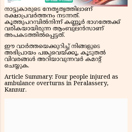
നാട്ടുകാരുടെ നേതൃത്വത്തിലാണ്
രക്ഷാപ്രവർത്തനം നടന്നത്.
കൂത്തുപറമ്പിൽനിന്ന് കണ്ണൂർ ഭാഗത്തേക്ക്
വരികയായിരുന്ന ആംബുലൻസാണ്
അപകടത്തിൽപ്പെട്ടത്.
ഈ വാർത്തയെക്കുറിച്ച് നിങ്ങളുടെ
അഭിപ്രായം പങ്കുവെയ്ക്കൂ, കൂടുതൽ
വിവരങ്ങൾ അറിയാവുന്നവർ കമൻ്റ്
ചെയ്യുക.
Article Summary: Four people injured as
ambulance overturns in Peralassery,
Kannur.