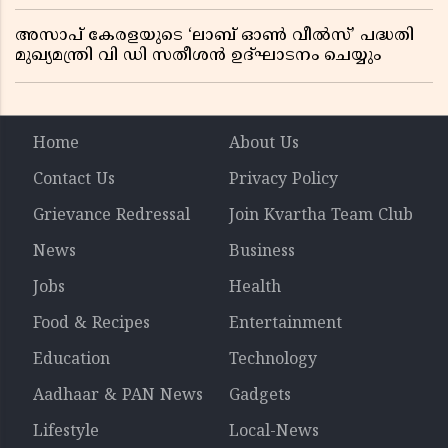
ധാരണ, തടസ്സമായി യുഎസ് ഭീഷണി
അസാപ് കേരളയുടെ ‘ലാബ് ഓൺ വീൽസ്’ പദ്ധതി
മുഖ്യമന്ത്രി വി ഡി സതീശൻ ഉദ്ഘാടനം ചെയ്യും
Home
About Us
Contact Us
Privacy Policy
Grievance Redressal
Join Kvartha Team Club
News
Business
Jobs
Health
Food & Recipes
Entertainment
Education
Technology
Aadhaar & PAN News
Gadgets
Lifestyle
Local-News