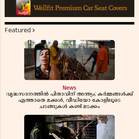
Featured
News
വൃദ്ധസദനത്തിൽ പിതാവിന് അന്ത്യം; കർമ്മങ്ങൾക്ക്
എത്താതെ മക്കൾ, വീഡിയോ കോളിലൂടെ
ചടങ്ങുകൾ കണ്ട് മടക്കം