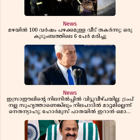
News
മഴയിൽ 100 വർഷം പഴക്കമുള്ള വീട് തകർന്നു; ഒരു
കുടുംബത്തിലെ 6 പേർ മരിച്ചു
News
ഇസ്രാഈലിന്റെ നിലനിൽപ്പിൽ വിട്ടുവീഴ്ചയില്ല; ട്രംപ്
നല്ല സുഹൃത്താണെങ്കിലും നിലപാടിൽ മാറ്റമില്ലെന്ന്
നെതന്യാഹു; ഹോർമുസ് പാതയിൽ ഇറാൻ-ഒമാൻ
ധാരണ, തടസ്സമായി യുഎസ് ഭീഷണി