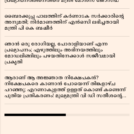
പ്രഖ്യാപനത്തിനെതിരെ മന്ത്രി മോൻസ് ജോസഫ്
ബൈരക്കുപ്പ പാലത്തിന് കർണാടക സർക്കാരിൻ്റെ
അനുമതി; നിർമാണത്തിന് എൻഒസി ലഭിച്ചതായി
മന്ത്രി പി കെ ബഷീർ
ഞാൻ ഒരു രോഗിയല്ല, പോരാളിയാണ് എന്ന
പ്രഖ്യാപനം; എഴുത്തിലും അഭിനയത്തിലും
മോഡലിങ്ങിലും പഴയതിനേക്കാൾ സജീവമായി
പ്രകൃതി
ആരാണ് ആ അജ്ഞാത നിക്ഷേപകൻ?
നിക്ഷേപകരെ കാണാൻ പോയെന്ന് തിങ്കളാഴ്ച
പറഞ്ഞു; എറണാകുളത്ത് ഉള്ളത് കൊണ്ട് കണ്ടെന്ന്
പുതിയ പ്രതികരണം! മുഖ്യമന്ത്രി വി ഡി സതീശന്റെ
മറ്റൊരു യു-ടേൺ കൂടി വിവാദമാകുമ്പോൾ