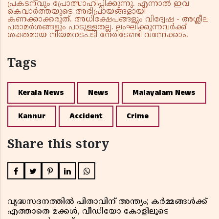
പ്രകടനവും പ്രോത്സാഹിപ്പിക്കുന്നു. എന്നാൽ ഇവ
കെവാർത്തയുടെ അഭിപ്രായങ്ങളായി
കണക്കാക്കരുത്. അധിക്ഷേപങ്ങളും വിദ്വേഷ - അശ്ലീല
പരാമർശങ്ങളും പാടുള്ളതല്ല. ലംഘിക്കുന്നവർക്ക്
ശക്തമായ നിയമനടപടി നേരിടേണ്ടി വന്നേക്കാം.
Tags
Kerala News
News
Malayalam News
Kannur
Accident
Crime
Share this story
വൃദ്ധസദനത്തിൽ പിതാവിന് അന്ത്യം; കർമ്മങ്ങൾക്ക്
എത്താതെ മക്കൾ, വീഡിയോ കോളിലൂടെ