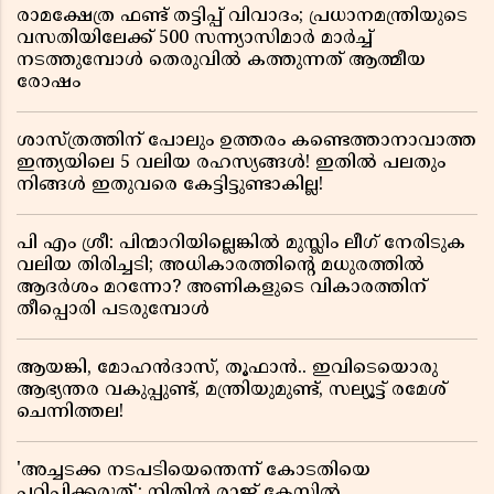
രാമക്ഷേത്ര ഫണ്ട് തട്ടിപ്പ് വിവാദം; പ്രധാനമന്ത്രിയുടെ
വസതിയിലേക്ക് 500 സന്ന്യാസിമാർ മാർച്ച്
നടത്തുമ്പോൾ തെരുവിൽ കത്തുന്നത് ആത്മീയ
രോഷം
ശാസ്ത്രത്തിന് പോലും ഉത്തരം കണ്ടെത്താനാവാത്ത
ഇന്ത്യയിലെ 5 വലിയ രഹസ്യങ്ങൾ! ഇതിൽ പലതും
നിങ്ങൾ ഇതുവരെ കേട്ടിട്ടുണ്ടാകില്ല!
പി എം ശ്രീ: പിന്മാറിയില്ലെങ്കിൽ മുസ്ലിം ലീഗ് നേരിടുക
വലിയ തിരിച്ചടി; അധികാരത്തിന്റെ മധുരത്തിൽ
ആദർശം മറന്നോ? അണികളുടെ വികാരത്തിന്
തീപ്പൊരി പടരുമ്പോൾ
ആയങ്കി, മോഹൻദാസ്, തൂഫാൻ.. ഇവിടെയൊരു
ആഭ്യന്തര വകുപ്പുണ്ട്, മന്ത്രിയുമുണ്ട്, സല്യൂട്ട് രമേശ്‌
ചെന്നിത്തല!
'അച്ചടക്ക നടപടിയെന്തെന്ന് കോടതിയെ
പഠിപ്പിക്കരുത്'; നിതിൻ രാജ് കേസിൽ