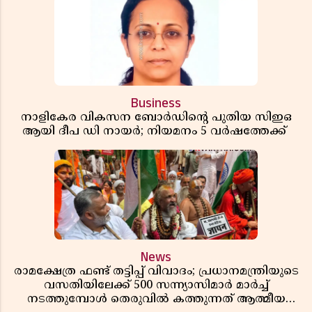
Business
നാളികേര വികസന ബോർഡിൻ്റെ പുതിയ സിഇഒ
ആയി ദീപ ഡി നായർ; നിയമനം 5 വർഷത്തേക്ക് ​​​​​​​
News
രാമക്ഷേത്ര ഫണ്ട് തട്ടിപ്പ് വിവാദം; പ്രധാനമന്ത്രിയുടെ
വസതിയിലേക്ക് 500 സന്ന്യാസിമാർ മാർച്ച്
നടത്തുമ്പോൾ തെരുവിൽ കത്തുന്നത് ആത്മീയ