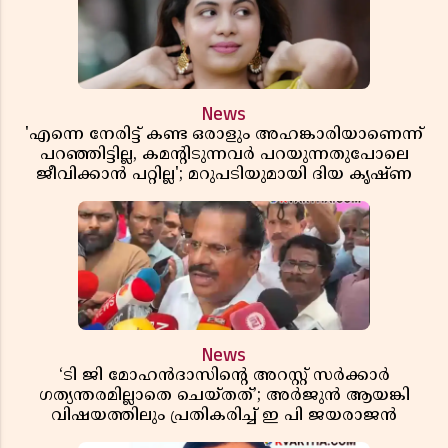
News
'എന്നെ നേരിട്ട് കണ്ട ഒരാളും അഹങ്കാരിയാണെന്ന്
പറഞ്ഞിട്ടില്ല, കമൻ്റിടുന്നവർ പറയുന്നതുപോലെ
ജീവിക്കാൻ പറ്റില്ല'; മറുപടിയുമായി ദിയ കൃഷ്ണ
News
‘ടി ജി മോഹൻദാസിൻ്റെ അറസ്റ്റ് സർക്കാർ
ഗത്യന്തരമില്ലാതെ ചെയ്തത്’; അർജുൻ ആയങ്കി
വിഷയത്തിലും പ്രതികരിച്ച് ഇ പി ജയരാജൻ