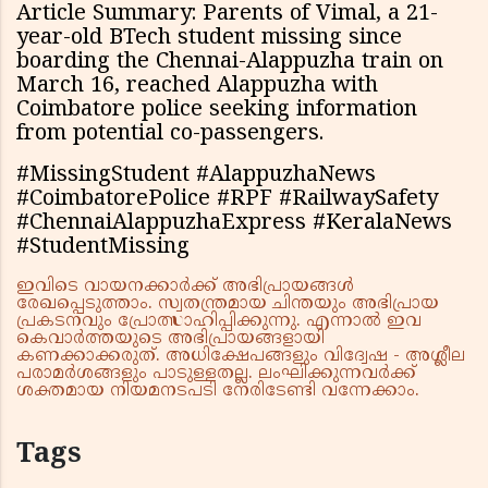
Article Summary: Parents of Vimal, a 21-
year-old BTech student missing since
boarding the Chennai-Alappuzha train on
March 16, reached Alappuzha with
Coimbatore police seeking information
from potential co-passengers.
#MissingStudent #AlappuzhaNews
#CoimbatorePolice #RPF #RailwaySafety
#ChennaiAlappuzhaExpress #KeralaNews
#StudentMissing
ഇവിടെ വായനക്കാർക്ക് അഭിപ്രായങ്ങൾ
രേഖപ്പെടുത്താം. സ്വതന്ത്രമായ ചിന്തയും അഭിപ്രായ
പ്രകടനവും പ്രോത്സാഹിപ്പിക്കുന്നു. എന്നാൽ ഇവ
കെവാർത്തയുടെ അഭിപ്രായങ്ങളായി
കണക്കാക്കരുത്. അധിക്ഷേപങ്ങളും വിദ്വേഷ - അശ്ലീല
പരാമർശങ്ങളും പാടുള്ളതല്ല. ലംഘിക്കുന്നവർക്ക്
ശക്തമായ നിയമനടപടി നേരിടേണ്ടി വന്നേക്കാം.
Tags