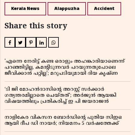
Kerala News
Alappuzha
Accident
Share this story
'എന്നെ നേരിട്ട് കണ്ട ഒരാളും അഹങ്കാരിയാണെന്ന്
പറഞ്ഞിട്ടില്ല, കമൻ്റിടുന്നവർ പറയുന്നതുപോലെ
ജീവിക്കാൻ പറ്റില്ല'; മറുപടിയുമായി ദിയ കൃഷ്ണ
‘ടി ജി മോഹൻദാസിൻ്റെ അറസ്റ്റ് സർക്കാർ
ഗത്യന്തരമില്ലാതെ ചെയ്തത്’; അർജുൻ ആയങ്കി
വിഷയത്തിലും പ്രതികരിച്ച് ഇ പി ജയരാജൻ
നാളികേര വികസന ബോർഡിൻ്റെ പുതിയ സിഇഒ
ആയി ദീപ ഡി നായർ; നിയമനം 5 വർഷത്തേക്ക് ​​​​​​​