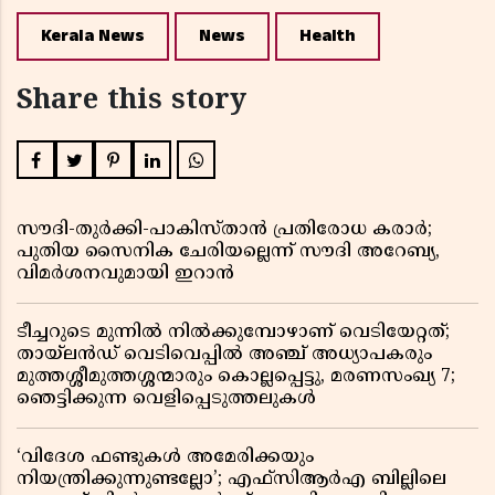
Kerala News
News
Health
Share this story
സൗദി-തുർക്കി-പാകിസ്താൻ പ്രതിരോധ കരാർ;
പുതിയ സൈനിക ചേരിയല്ലെന്ന് സൗദി അറേബ്യ,
വിമർശനവുമായി ഇറാൻ
ടീച്ചറുടെ മുന്നിൽ നിൽക്കുമ്പോഴാണ് വെടിയേറ്റത്;
തായ്‌ലൻഡ് വെടിവെപ്പിൽ അഞ്ച് അധ്യാപകരും
മുത്തശ്ശീമുത്തശ്ശന്മാരും കൊല്ലപ്പെട്ടു, മരണസംഖ്യ 7;
ഞെട്ടിക്കുന്ന വെളിപ്പെടുത്തലുകൾ
‘വിദേശ ഫണ്ടുകൾ അമേരിക്കയും
നിയന്ത്രിക്കുന്നുണ്ടല്ലോ’; എഫ്സിആർഎ ബില്ലിലെ