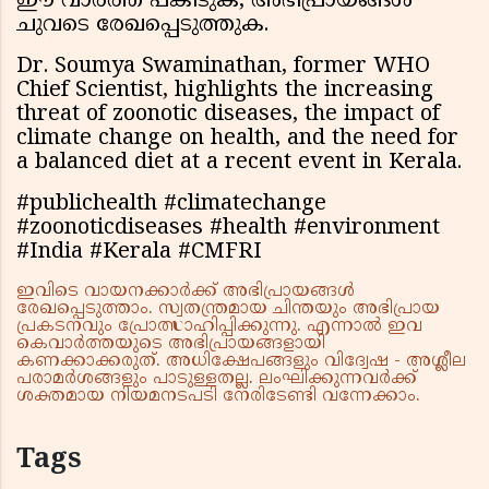
ഈ വാർത്ത പങ്കിടുക, അഭിപ്രായങ്ങള്‍
ചുവടെ രേഖപ്പെടുത്തുക.
Dr. Soumya Swaminathan, former WHO
Chief Scientist, highlights the increasing
threat of zoonotic diseases, the impact of
climate change on health, and the need for
a balanced diet at a recent event in Kerala.
#publichealth #climatechange
#zoonoticdiseases #health #environment
#India #Kerala #CMFRI
ഇവിടെ വായനക്കാർക്ക് അഭിപ്രായങ്ങൾ
രേഖപ്പെടുത്താം. സ്വതന്ത്രമായ ചിന്തയും അഭിപ്രായ
പ്രകടനവും പ്രോത്സാഹിപ്പിക്കുന്നു. എന്നാൽ ഇവ
കെവാർത്തയുടെ അഭിപ്രായങ്ങളായി
കണക്കാക്കരുത്. അധിക്ഷേപങ്ങളും വിദ്വേഷ - അശ്ലീല
പരാമർശങ്ങളും പാടുള്ളതല്ല. ലംഘിക്കുന്നവർക്ക്
ശക്തമായ നിയമനടപടി നേരിടേണ്ടി വന്നേക്കാം.
Tags