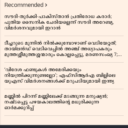
Recommended
സൗദി-തുർക്കി-പാകിസ്താൻ പ്രതിരോധ കരാർ;
പുതിയ സൈനിക ചേരിയല്ലെന്ന് സൗദി അറേബ്യ,
വിമർശനവുമായി ഇറാൻ
ടീച്ചറുടെ മുന്നിൽ നിൽക്കുമ്പോഴാണ് വെടിയേറ്റത്;
തായ്‌ലൻഡ് വെടിവെപ്പിൽ അഞ്ച് അധ്യാപകരും
മുത്തശ്ശീമുത്തശ്ശന്മാരും കൊല്ലപ്പെട്ടു, മരണസംഖ്യ 7;
ഞെട്ടിക്കുന്ന വെളിപ്പെടുത്തലുകൾ
‘വിദേശ ഫണ്ടുകൾ അമേരിക്കയും
നിയന്ത്രിക്കുന്നുണ്ടല്ലോ’; എഫ്സിആർഎ ബില്ലിലെ
യുഎസ് വിമർശനങ്ങൾക്ക് മറുപടിയുമായി ഇന്ത്യ
മണ്ണിൽ പിറന്ന് മണ്ണിലേക്ക് മടങ്ങുന്ന മനുഷ്യൻ;
നഷ്ടപ്പെട്ട പഴയകാലത്തിൻ്റെ മധുരിക്കുന്ന
ഓർമക്കുറിപ്പ്