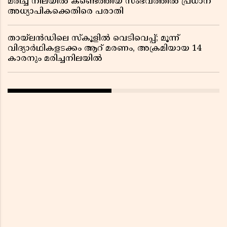
മരിച്ച നിലയിൽ കണ്ടെത്തിയ സംഭവത്തിൽ പ്രധാന
അധ്യാപികക്കെതിരെ പരാതി
തായ്‌ലൻഡിലെ സ്‌കൂളിൽ വെടിവെപ്പ്; മൂന്ന്
വിദ്യാർഥികളടക്കം ആറ് മരണം, അക്രമിയായ 14
കാരനും മരിച്ചനിലയിൽ