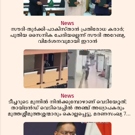
News
സൗദി-തുർക്കി-പാകിസ്താൻ പ്രതിരോധ കരാർ;
പുതിയ സൈനിക ചേരിയല്ലെന്ന് സൗദി അറേബ്യ,
വിമർശനവുമായി ഇറാൻ
News
ടീച്ചറുടെ മുന്നിൽ നിൽക്കുമ്പോഴാണ് വെടിയേറ്റത്;
തായ്‌ലൻഡ് വെടിവെപ്പിൽ അഞ്ച് അധ്യാപകരും
മുത്തശ്ശീമുത്തശ്ശന്മാരും കൊല്ലപ്പെട്ടു, മരണസംഖ്യ 7;
ഞെട്ടിക്കുന്ന വെളിപ്പെടുത്തലുകൾ