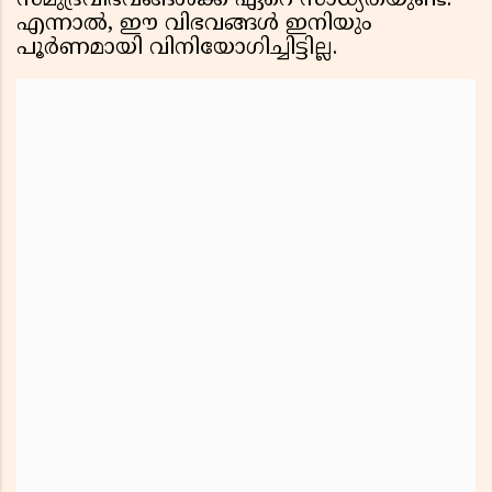
സമുദ്രവിഭവങ്ങള്‍ക്ക് ഏറെ സാധ്യതയുണ്ട്.
എന്നാല്‍, ഈ വിഭവങ്ങള്‍ ഇനിയും
പൂര്‍ണമായി വിനിയോഗിച്ചിട്ടില്ല.