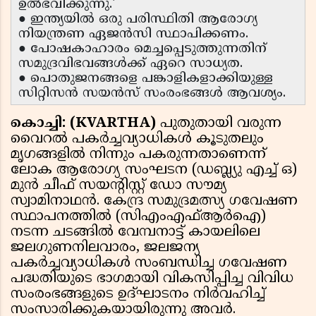
ഉല്‍ഭവിക്കുന്നു.'
● ഇന്ത്യയില്‍ ഒരു പരിസ്ഥിതി ആരോഗ്യ
നിയന്ത്രണ ഏജന്‍സി സ്ഥാപിക്കണം.
● പോഷകാഹാരം മെച്ചപ്പെടുത്തുന്നതിന്
സമുദ്രവിഭവങ്ങള്‍ക്ക് ഏറെ സാധ്യത.
● പൊതുജനങ്ങളെ പങ്കാളികളാക്കിയുള്ള
സിറ്റിസന്‍ സയന്‍സ് സംരംഭങ്ങള്‍ ആവശ്യം.
കൊച്ചി: (KVARTHA)
പുതുതായി വരുന്ന
വൈറല്‍ പകര്‍ച്ചവ്യാധികള്‍ കൂടുതലും
മൃഗങ്ങളില്‍ നിന്നും പകരുന്നതാണെന്ന്
ലോക ആരോഗ്യ സംഘടന (ഡബ്ല്യു എച്ച് ഒ)
മുന്‍ ചീഫ് സയന്റിസ്റ്റ് ഡോ സൗമ്യ
സ്വാമിനാഥന്‍. കേന്ദ്ര സമുദ്രമത്സ്യ ഗവേഷണ
സ്ഥാപനത്തില്‍ (സിഎംഎഫ്ആര്‍ഐ)
നടന്ന ചടങ്ങില്‍ വേമ്പനാട്ട് കായലിലെ
ജലഗുണനിലവാരം, ജലജന്യ
പകര്‍ച്ചവ്യാധികള്‍ സംബന്ധിച്ച ഗവേഷണ
പദ്ധതിയുടെ ഭാഗമായി വികസിപ്പിച്ച വിവിധ
സംരംഭങ്ങളുടെ ഉദ്ഘാടനം നിര്‍വഹിച്ച്
സംസാരിക്കുകയായിരുന്നു അവര്‍.