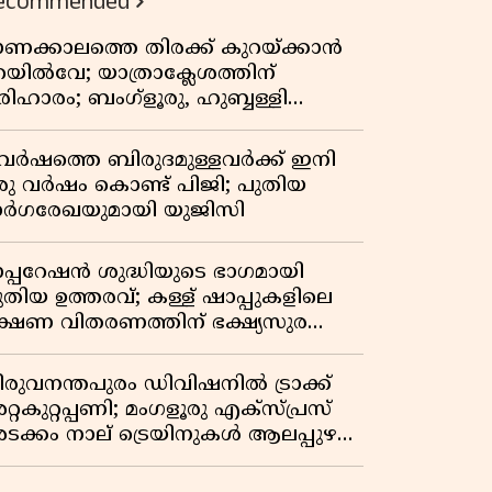
ecommended
ണക്കാലത്തെ തിരക്ക് കുറയ്ക്കാൻ
െയിൽവേ; യാത്രാക്ലേശത്തിന്
രിഹാരം; ബംഗ്ളൂരു, ഹുബ്ബള്ളി
്നിവിടങ്ങളിൽ നിന്നുള്ള എട്ട്
്പെഷ്യൽ ട്രെയിനുകൾ നീട്ടി
 വർഷത്തെ ബിരുദമുള്ളവർക്ക് ഇനി
രു വർഷം കൊണ്ട് പിജി; പുതിയ
ാർഗരേഖയുമായി യുജിസി
പ്പറേഷൻ ശുദ്ധിയുടെ ഭാഗമായി
ുതിയ ഉത്തരവ്; കള്ള് ഷാപ്പുകളിലെ
ക്ഷണ വിതരണത്തിന് ഭക്ഷ്യസുരക്ഷാ
ൈസൻസ് നിർബന്ധമാക്കി
ക്സൈസ്
ിരുവനന്തപുരം ഡിവിഷനിൽ ട്രാക്ക്
്റകുറ്റപ്പണി; മംഗളൂരു എക്സ്പ്രസ്
ടക്കം നാല് ട്രെയിനുകൾ ആലപ്പുഴ
ി തിരിച്ചുവിടും