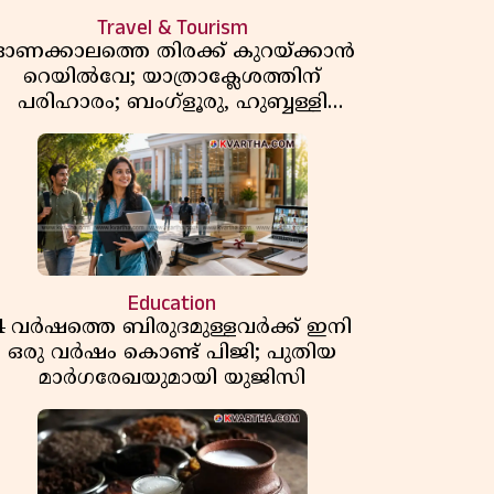
Travel & Tourism
ഓണക്കാലത്തെ തിരക്ക് കുറയ്ക്കാൻ
റെയിൽവേ; യാത്രാക്ലേശത്തിന്
പരിഹാരം; ബംഗ്ളൂരു, ഹുബ്ബള്ളി
എന്നിവിടങ്ങളിൽ നിന്നുള്ള എട്ട്
സ്പെഷ്യൽ ട്രെയിനുകൾ നീട്ടി
Education
4 വർഷത്തെ ബിരുദമുള്ളവർക്ക് ഇനി
ഒരു വർഷം കൊണ്ട് പിജി; പുതിയ
മാർഗരേഖയുമായി യുജിസി