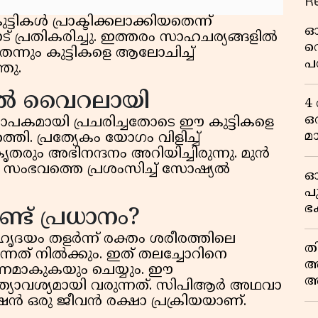
R
്ടികള്‍ പ്രാക്ടിക്കലാക്കിയതെന്ന്
ഓ
് പ്രതികരിച്ചു. ഇത്തരം സാഹചര്യങ്ങളില്‍
റ
െന്നും കുട്ടികളെ ആലോചിച്ച്
പ
ഞു.
എന
ില്‍ വൈറലായി
സ
4
ഒ
്യാപകമായി പ്രചരിച്ചതോടെ ഈ കുട്ടികളെ
മ
ത്തി. പ്രത്യേകം യോഗം വിളിച്ച്
ികൃതരും അഭിനന്ദനം അറിയിച്ചിരുന്നു. മുന്‍
 സംഭവത്തെ പ്രശംസിച്ച് സോഷ്യല്‍
ഓ
പ
ഭ
ട് പ്രധാനം?
ല
ദയം തളര്‍ന്ന് രക്തം ശരീരത്തിലെ
എ
ത
നത് നില്‍ക്കും. ഇത് തലച്ചോറിനെ
അറ
ണമാകുകയും ചെയ്യും. ഈ
അ
യാവശ്യമായി വരുന്നത്. സിപിആര്‍ അഥവാ
വഴ
്‍ ഒരു ജീവന്‍ രക്ഷാ പ്രക്രിയയാണ്.