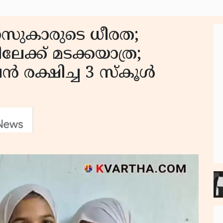
ലാസുകാരുടെ ധീരത;
ലേക്ക് മടക്കയാത്ര;
‍ രക്ഷിച്ച 3 സ്‌കൂള്‍