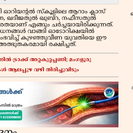
ി ഓറിയന്റല്‍ സ്‌കൂളിലെ ആറാം ക്ലാസ്
 ഖദീജതുല്‍ ഖുബ്റ, നഫീസതുല്‍
ധീരതയാണ് എങ്ങും ചര്‍ച്ചയായിരിക്കുന്നത്.
ാധനങ്ങള്‍ വാങ്ങി ഓടോറിക്ഷയില്‍
ംഭവിച്ച് കുഴഞ്ഞുവീണ യുവതിയെ ഈ
 അത്ഭുതകരമായി രക്ഷിച്ചത്.
ട്രാക്ക് അറ്റകുറ്റപ്പണി; മംഗളൂരു
ൾ ആലപ്പുഴ വഴി തിരിച്ചുവിടും
ദനം