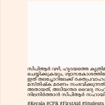
സിപിആര്‍ വഴി, ഹൃദയത്തെ കൃത്രിമമ
ചെയ്യിക്കുകയും, ശ്വാസകോശത്തിലേ
ഇത് തലച്ചോറിലേക്ക് രക്തപ്രവാഹ
മസ്തിഷ്‌ക മരണം സംഭവിക്കുന്നത്
അതായത്, അടിയന്തര വൈദ്യ സഹാ
നിലനിര്‍ത്താന്‍ സിപിആര്‍ സഹായിക്
#Kerala #CPR #FirstAid #Student