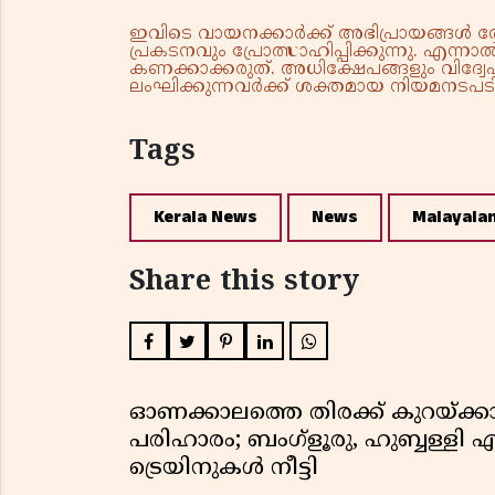
ഇവിടെ വായനക്കാർക്ക് അഭിപ്രായങ്ങൾ രേഖപ
പ്രകടനവും പ്രോത്സാഹിപ്പിക്കുന്നു. എന
കണക്കാക്കരുത്. അധിക്ഷേപങ്ങളും വിദ്വേഷ
ലംഘിക്കുന്നവർക്ക് ശക്തമായ നിയമനടപടി 
Tags
Kerala News
News
Malayala
Share this story
ഓണക്കാലത്തെ തിരക്ക് കുറയ്ക്ക
പരിഹാരം; ബംഗ്ളൂരു, ഹുബ്ബള്ളി എന
ട്രെയിനുകൾ നീട്ടി