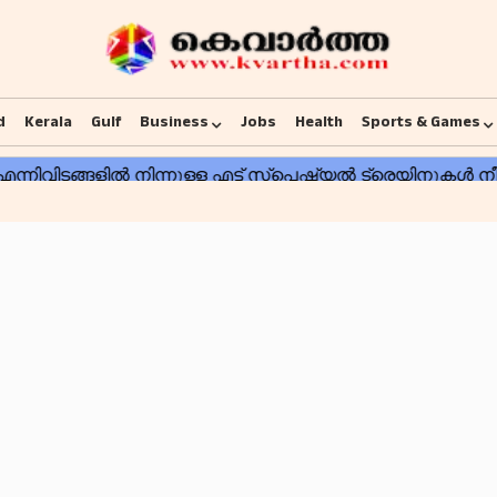
d
Kerala
Gulf
Business
Jobs
Health
Sports & Games