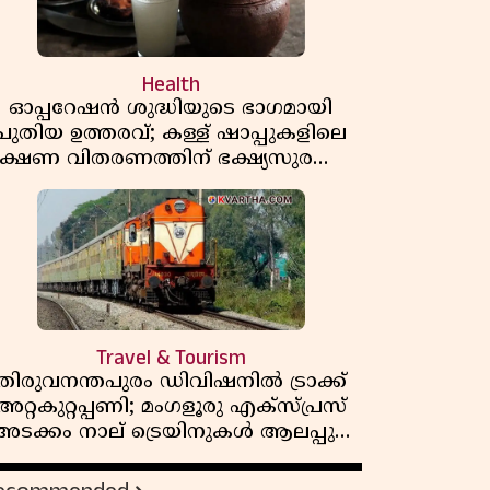
Health
ഓപ്പറേഷൻ ശുദ്ധിയുടെ ഭാഗമായി
പുതിയ ഉത്തരവ്; കള്ള് ഷാപ്പുകളിലെ
ക്ഷണ വിതരണത്തിന് ഭക്ഷ്യസുരക്ഷാ
ലൈസൻസ് നിർബന്ധമാക്കി
എക്സൈസ്
Travel & Tourism
തിരുവനന്തപുരം ഡിവിഷനിൽ ട്രാക്ക്
അറ്റകുറ്റപ്പണി; മംഗളൂരു എക്സ്പ്രസ്
അടക്കം നാല് ട്രെയിനുകൾ ആലപ്പുഴ
വഴി തിരിച്ചുവിടും