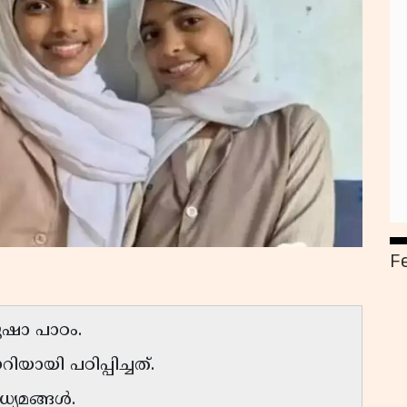
F
ൂഷാ പാഠം.
റിയായി പഠിപ്പിച്ചത്.
്യമങ്ങള്‍.