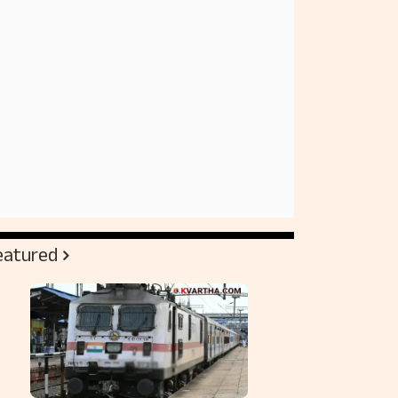
eatured