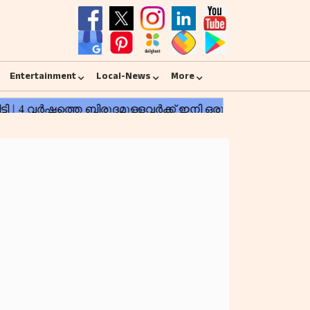
Entertainment
Local-News
More