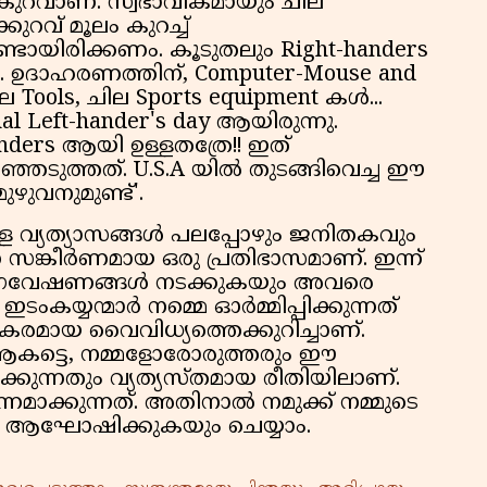
കുറവാണ്. സ്വഭാവികമായും ചില
റവ് മൂലം കുറച്ച്
ണ്ടായിരിക്കണം. കൂടുതലും Right-handers
്കൾ. ഉദാഹരണത്തിന്, Computer-Mouse and
Tools, ചില Sports equipment കൾ...
nal Left-hander's day ആയിരുന്നു.
ders ആയി ഉള്ളതത്രേ!! ഇത്
ഞ്ഞെടുത്തത്. U.S.A യിൽ തുടങ്ങിവെച്ച ഈ
ുവനുമുണ്ട്'.
ള്ള വ്യത്യാസങ്ങൾ പലപ്പോഴും ജനിതകവും
്ന സങ്കീർണമായ ഒരു പ്രതിഭാസമാണ്. ഇന്ന്
്ച് ഗവേഷണങ്ങൾ നടക്കുകയും അവരെ
 ഇടംകയ്യന്മാർ നമ്മെ ഓർമ്മിപ്പിക്കുന്നത്
കരമായ വൈവിധ്യത്തെക്കുറിച്ചാണ്.
ട്ടെ, നമ്മളോരോരുത്തരും ഈ
ുന്നതും വ്യത്യസ്തമായ രീതിയിലാണ്.
ാക്കുന്നത്. അതിനാൽ നമുക്ക് നമ്മുടെ
ും ആഘോഷിക്കുകയും ചെയ്യാം.