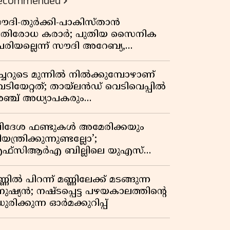
ecommended
ൗദി-തുർക്കി-പാകിസ്താൻ
്രതിരോധ കരാർ; പുതിയ സൈനിക
േരിയല്ലെന്ന് സൗദി അറേബ്യ,
ിമർശനവുമായി ഇറാൻ
ീച്ചറുടെ മുന്നിൽ നിൽക്കുമ്പോഴാണ്
െടിയേറ്റത്; തായ്‌ലൻഡ് വെടിവെപ്പിൽ
ഞ്ച് അധ്യാപകരും
ത്തശ്ശീമുത്തശ്ശന്മാരും കൊല്ലപ്പെട്ടു,
രണസംഖ്യ 7; ഞെട്ടിക്കുന്ന
വിദേശ ഫണ്ടുകൾ അമേരിക്കയും
െളിപ്പെടുത്തലുകൾ
യന്ത്രിക്കുന്നുണ്ടല്ലോ’;
ഫ്സിആർഎ ബില്ലിലെ യുഎസ്
ിമർശനങ്ങൾക്ക് മറുപടിയുമായി ഇന്ത്യ
്ണിൽ പിറന്ന് മണ്ണിലേക്ക് മടങ്ങുന്ന
നുഷ്യൻ; നഷ്ടപ്പെട്ട പഴയകാലത്തിൻ്റെ
ുരിക്കുന്ന ഓർമക്കുറിപ്പ്