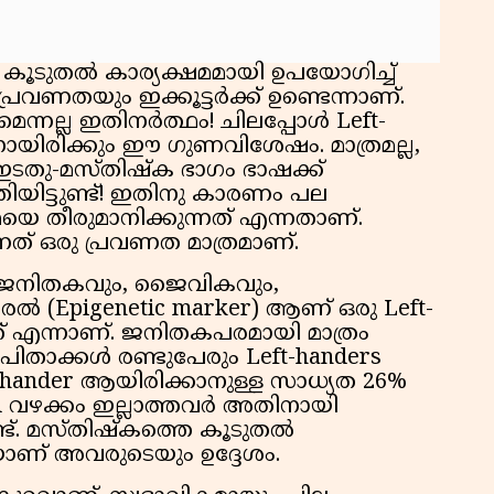
ും കൂടുതൽ കാര്യക്ഷമമായി ഉപയോഗിച്ച്
പ്രവണതയും ഇക്കൂട്ടർക്ക് ഉണ്ടെന്നാണ്.
്നല്ല ഇതിനർത്ഥം! ചിലപ്പോൾ Left-
നായിരിക്കും ഈ ഗുണവിശേഷം. മാത്രമല്ല,
 ഇടതു-മസ്തിഷ്ക ഭാഗം ഭാഷക്ക്
ിയിട്ടുണ്ട്! ഇതിനു കാരണം പല
ീരുമാനിക്കുന്നത് എന്നതാണ്.
്നത് ഒരു പ്രവണത മാത്രമാണ്.
, ജനിതകവും, ജൈവികവും,
ൽ (Epigenetic marker) ആണ് ഒരു Left-
നത് എന്നാണ്. ജനിതകപരമായി മാത്രം
പിതാക്കൾ രണ്ടുപേരും Left-handers
hander ആയിരിക്കാനുള്ള സാധ്യത 26%
d വഴക്കം ഇല്ലാത്തവർ അതിനായി
ണ്ട്. മസ്തിഷ്കത്തെ കൂടുതൽ
യാണ് അവരുടെയും ഉദ്ദേശം.