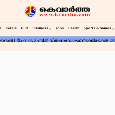
d
Kerala
Gulf
Business
Jobs
Health
Sports & Games