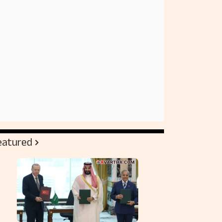
eatured