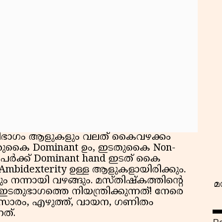
വ
 ഭൂരിഭാഗം ആളുകളും വലത് കൈവഴക്കം
തുകൈ Dominant ഉം, ഇടതുകൈ Non-
ുപേർക്ക് Dominant hand ഇടത് കൈ
 Ambidexterity ഉള്ള ആളുകളായിരിക്കും.
നന്നായി വഴങ്ങും. മസ്തിഷ്കത്തിൻ്റെ
മ
തുഭാഗത്തെ നിയന്ത്രിക്കുന്നത്! നേരെ
സംസാരം, എഴുത്ത്, വായന, ഗണിതം
ത്.