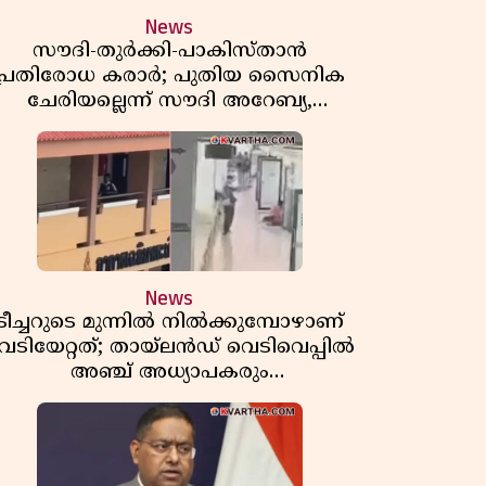
News
സൗദി-തുർക്കി-പാകിസ്താൻ
പ്രതിരോധ കരാർ; പുതിയ സൈനിക
ചേരിയല്ലെന്ന് സൗദി അറേബ്യ,
വിമർശനവുമായി ഇറാൻ
News
ടീച്ചറുടെ മുന്നിൽ നിൽക്കുമ്പോഴാണ്
െടിയേറ്റത്; തായ്‌ലൻഡ് വെടിവെപ്പിൽ
അഞ്ച് അധ്യാപകരും
മുത്തശ്ശീമുത്തശ്ശന്മാരും കൊല്ലപ്പെട്ടു,
മരണസംഖ്യ 7; ഞെട്ടിക്കുന്ന
വെളിപ്പെടുത്തലുകൾ