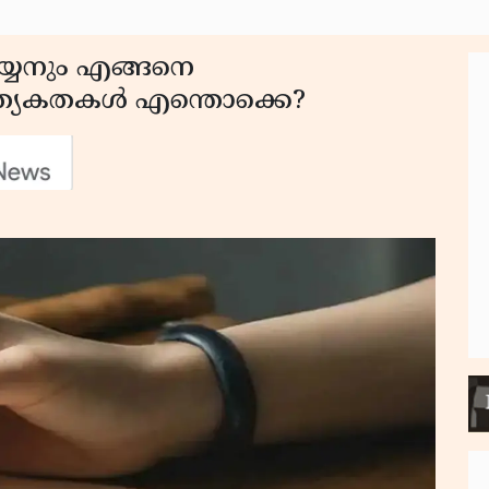
യ്യനും എങ്ങനെ
 പ്രത്യേകതകൾ എന്തൊക്കെ?