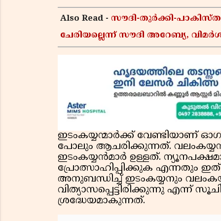
Also Read -
സൗദി-തുർക്കി-പാകിസ
ചേരിയല്ലെന്ന് സൗദി അറേബ്യ, വി
ഇടംകയ്യന്മാർക്ക് വേണ്ടിയാണ് ഓഗസ്
പോലും ആചരിക്കുന്നത്. വലംകയ്യ
ഇടംകയ്യൻമാർ ഉള്ളത്. ന്യൂനപക്ഷമ
പ്രോത്സാഹിപ്പിക്കുക എന്നതും ഇത് 
അനുബന്ധിച്ച് ഇടംകയ്യനും വലംകയ
വിത്യാസപ്പെട്ടിരിക്കുന്നു എന്ന് സൂച
ശ്രദ്ധേയമാകുന്നത്.