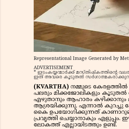
Representational Image Generated by Met
ADVERTISEMENT
* ഇടംകയ്യന്മാർക്ക് മസ്തിഷ്കത്തിൻ്റെ 
ഇത് അവരെ കൂടുതൽ സർഗാത്മകരാക്കുന്ന
(KVARTHA)
നമ്മുടെ കേരളത്തി
പലരും മിക്കജോലികളും കൂടുതൽ 
എഴുതാനും ആഹാരം കഴിക്കാനും മ
ആശ്രയിക്കുന്നു. എന്നാൽ കുറച്ചു
കൈ ഉപയോഗിക്കുന്നത് കാണാറുണ
പ്രവൃത്തി ചെയ്യാനാകും എളുപ്പം. ഈ
ലോകത്ത് എല്ലായിടത്തും ഉണ്ട്.