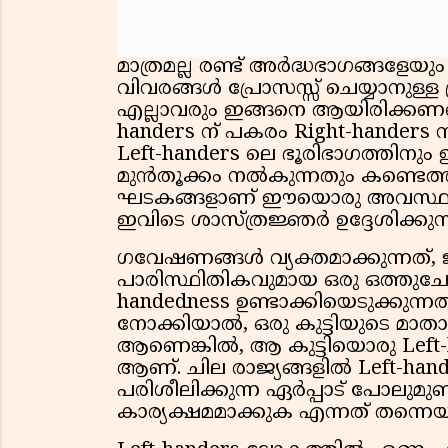
മാത്രമല്ല രണ്ട് അർദ്ധഭാഗങ്ങളേയ
വിവരങ്ങൾ പ്രോസസ്സ് ചെയ്യാനുള്ള 
എല്ലാവരും ഇങ്ങനെ ആയിരിക്കണമെന
handers ന് പകരം Right-handers 
Left-handers ലെ ഭൂരിഭാഗത്തിനും
മുൻതൂക്കം നൽകുന്നതും കണ്ടെത്ത
ഘടകങ്ങളാണ് ഈയൊരു അവസ്ഥയെ ത
ഇവിടെ ശാസ്ത്രജ്ഞർ ഉദ്ദേശിക്കുന
ഗവേഷണങ്ങൾ വ്യക്തമാക്കുന്നത്
പാരിസ്ഥിതികവുമായ ഒരു ഒത്തുചേര
handedness ഉണ്ടാക്കിയെടുക്കുന്
നോക്കിയാൽ, ഒരു കുട്ടിയുടെ മാതാ
ആണെങ്കിൽ, ആ കുട്ടിയൊരു Left-
ആണ്. ചില രാജ്യങ്ങളിൽ Left-han
പരിശീലിക്കുന്ന ഏർപ്പാട് പോലുമു
കാര്യക്ഷമമാക്കുക എന്നത് തന്നെ