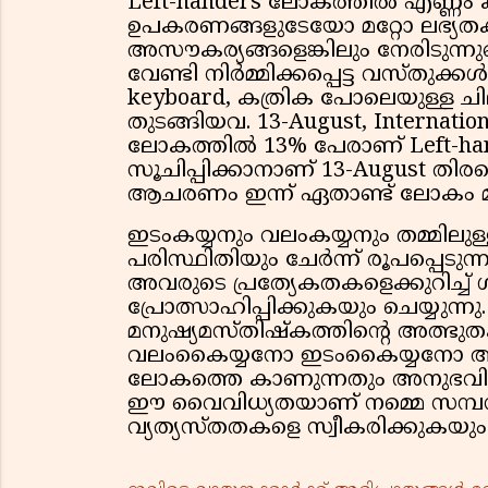
Left-handers ലോകത്തിൽ എണ്ണം 
ഉപകരണങ്ങളുടേയോ മറ്റോ ലഭ്യതക്കു
അസൗകര്യങ്ങളെങ്കിലും നേരിടുന്നു
വേണ്ടി നിർമ്മിക്കപ്പെട്ട വസ്തുക
keyboard, കത്രിക പോലെയുള്ള ചില 
തുടങ്ങിയവ. 13-August, Internatio
ലോകത്തിൽ 13% പേരാണ് Left-han
സൂചിപ്പിക്കാനാണ് 13-August തിര
ആചരണം ഇന്ന് ഏതാണ്ട് ലോകം മുഴ
ഇടംകയ്യനും വലംകയ്യനും തമ്മിലു
പരിസ്ഥിതിയും ചേർന്ന് രൂപപ്പെടുന
അവരുടെ പ്രത്യേകതകളെക്കുറിച
പ്രോത്സാഹിപ്പിക്കുകയും ചെയ്യുന്നു.
മനുഷ്യമസ്തിഷ്കത്തിന്റെ അത്ഭുത
വലംകൈയ്യനോ ഇടംകൈയ്യനോ ആക
ലോകത്തെ കാണുന്നതും അനുഭവിക്ക
ഈ വൈവിധ്യതയാണ് നമ്മെ സമ്പന്നമ
വ്യത്യസ്തതകളെ സ്വീകരിക്കുകയ