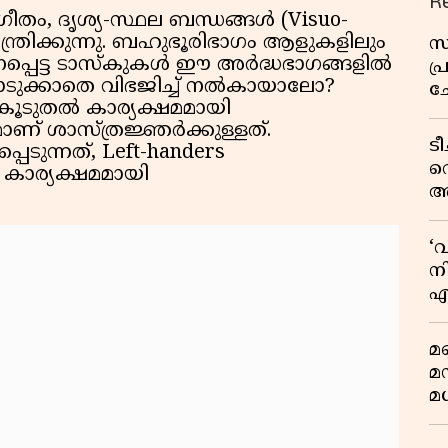
R
ഗീതം, ദൃശ്യ-സ്ഥല ബന്ധങ്ങൾ (Visuo-
യന്ത്രിക്കുന്നു. ബഹുഭൂരിഭാഗം ആളുകളിലും
സ
നപ്പെട്ട ടാസ്കുകൾ ഈ അർദ്ധഭാഗങ്ങളിൽ
പ
കൊടുക്കാതെ വിഭജിച്ച് നൽകായാലോ?
ച
ൂടുതൽ കാര്യക്ഷമമായി
വ
മാണ് ശാസ്ത്രജ്ഞർക്കുള്ളത്.
ട
െടുന്നത്, Left-handers
വ
 കാര്യക്ഷമമായി
അ
മു
മ
‘
വ
നി
എ
വ
മണ
മ
മധ