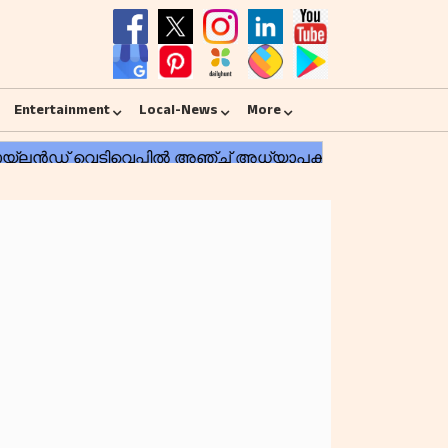
Entertainment
Local-News
More