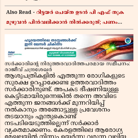
Also Read -
റിട്ടയർ ചെയ്ത ഉടൻ പി എഫ് തുക
മുഴുവൻ പിൻവലിക്കാൻ നിൽക്കരുത്; പണം
കൂടുതൽ നേടാൻ ഇ പി എഫ് ഒയുടെ നിയമം
അറിയാം
സർക്കാരിന്റെ നിരുത്തരവാദിത്തപരമായ സമീപനം:
രാജീവ് ചന്ദ്രശേഖർ
ആശുപത്രികളിൽ എത്തുന്ന രോഗികളുടെ
സുരക്ഷ ഉറപ്പാക്കേണ്ട ഉത്തരവാദിത്തം
സർക്കാരിനുണ്ട്. അപകട ഭീഷണിയുള്ള
കെട്ടിടമായിരുന്നെങ്കിൽ തന്നെ അവിടെ
എത്തുന്ന ജനങ്ങൾക്ക് മുന്നറിയിപ്പ്
നൽകാനും അങ്ങോട്ടുള്ള പ്രവേശനം
തടയാനും എന്തുകൊണ്ട്
നടപടിയെടുത്തില്ലെന്ന് സർക്കാർ
വ്യക്തമാക്കണം. കേരളത്തിലെ ആരോഗ്യ
മേഖലയിൽ നിന്നും ഉയർന്നു വരുന്ന വലിയ