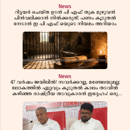
News
റിട്ടയർ ചെയ്ത ഉടൻ പി എഫ് തുക മുഴുവൻ
പിൻവലിക്കാൻ നിൽക്കരുത്; പണം കൂടുതൽ
നേടാൻ ഇ പി എഫ് ഒയുടെ നിയമം അറിയാം
News
47 വർഷം ജയിലിൽ! സവർക്കറല്ല, മണ്ടേലയുമല്ല;
ലോകത്തിൽ ഏറ്റവും കൂടുതൽ കാലം തടവിൽ
കഴിഞ്ഞ രാഷ്ട്രീയ തടവുകാരൻ ഇദ്ദേഹം! ഒരു
ഇന്ത്യൻ സ്വാതന്ത്ര്യസമര സേനാനിയുടെ വേറിട്ട കഥ