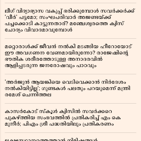
ലീഗ് വിദ്യാഭ്യാസ വകുപ്പ് ഭരിക്കുമ്പോൾ സവർക്കർക്ക്
'വീർ' പട്ടമോ; സംഘപരിവാർ അജണ്ടയ്ക്ക്
പച്ചക്കൊടി കാട്ടുന്നതാര്? മഞ്ചേശ്വരത്തെ ക്വിസ്
ചോദ്യം വിവാദമാവുമ്പോൾ
മറ്റൊരാൾക്ക് ജീവൻ നൽകി മടങ്ങിയ ഹീറോയോട്
ഈ അവഗണന വേണമായിരുന്നോ? രാജേഷിൻ്റെ
ഭൗതിക ശരീരത്തോടുള്ള അനാദരവിൽ
ആളിപ്പടരുന്ന ജനരോഷവും പാഠവും
'അർജുൻ ആയങ്കിയെ വെടിവെക്കാൻ നിർദേശം
നൽകിയിട്ടില്ല'; ഗുണ്ടകൾ പലതും പറയുമെന്ന് മന്ത്രി
രമേശ് ചെന്നിത്തല
കാസർകോട് സ്കൂൾ ക്വിസിൽ സവർക്കറെ
പുകഴ്ത്തിയ സംഭവത്തിൽ പ്രതികരിച്ച് എം കെ
മുനീർ; പിഎം ശ്രീ പദ്ധതിയിലും പ്രതികരണം