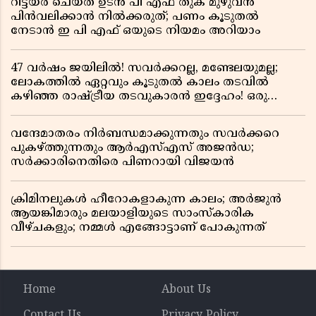
റിട്ടയർ ചെയ്ത ഉടൻ പി എഫ് തുക മുഴുവൻ
പിൻവലിക്കാൻ നിൽക്കരുത്; പണം കൂടുതൽ
നേടാൻ ഇ പി എഫ് ഒയുടെ നിയമം അറിയാം
47 വർഷം ജയിലിൽ! സവർക്കറല്ല, മണ്ടേലയുമല്ല;
ലോകത്തിൽ ഏറ്റവും കൂടുതൽ കാലം തടവിൽ
കഴിഞ്ഞ രാഷ്ട്രീയ തടവുകാരൻ ഇദ്ദേഹം! ഒരു
ഇന്ത്യൻ സ്വാതന്ത്ര്യസമര സേനാനിയുടെ വേറിട്ട കഥ
വന്ദേമാതരം നിർബന്ധമാക്കുന്നതും സവർക്കറെ
പുകഴ്ത്തുന്നതും ആർഎസ്എസ് അജൻഡ;
സർക്കാരിനെതിരെ പിണറായി വിജയൻ
ക്രിമിനലുകൾ ഹീറോകളാകുന്ന കാലം; അർജുൻ
ആയങ്കിമാരും മലയാളിയുടെ സാംസ്കാരിക
വീഴ്ചകളും; നമ്മൾ എങ്ങോട്ടാണ് പോകുന്നത്
Home
About Us
Contact Us
Privacy Policy