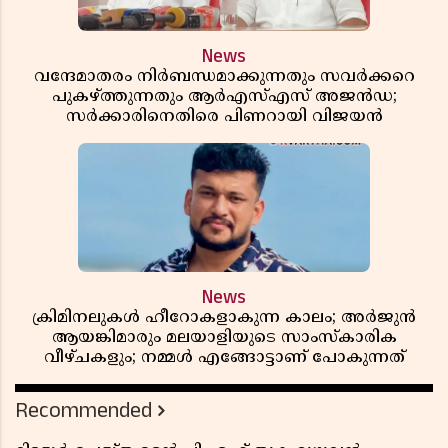
News
വന്ദേമാതരം നിർബന്ധമാക്കുന്നതും സവർക്കറെ
പുകഴ്ത്തുന്നതും ആർഎസ്എസ് അജൻഡ;
സർക്കാരിനെതിരെ പിണറായി വിജയൻ
News
ക്രിമിനലുകൾ ഹീറോകളാകുന്ന കാലം; അർജുൻ
ആയങ്കിമാരും മലയാളിയുടെ സാംസ്കാരിക
വീഴ്ചകളും; നമ്മൾ എങ്ങോട്ടാണ് പോകുന്നത്
Recommended