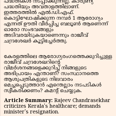
പദ്ധതികൾ നടപ്പാക്കുന്നില്ല. കാരുണ്യ
പദ്ധതിയും അവതാളത്തിലാണ്.
ഇത്തരത്തിൽ എൽ.ഡി.എഫ്.
കൊട്ടിഘോഷിക്കുന്ന നമ്പർ 1 ആരോഗ്യം
എന്നത് ഊതി വീർപ്പിച്ച ബലൂൺ ആണെന്ന്
ഓരോ സംഭവങ്ങളും
അടിവരയിടുകയാണെന്നും രാജീവ്
ചന്ദ്രശേഖർ കൂട്ടിച്ചേർത്തു.
കേരളത്തിലെ ആരോഗ്യരംഗത്തെക്കുറിച്ചുള്ള
രാജീവ് ചന്ദ്രശേഖറിന്റെ
വിമർശനങ്ങളെക്കുറിച്ച് നിങ്ങളുടെ
അഭിപ്രായം എന്താണ്? സംസ്ഥാനത്തെ
ആശുപത്രികളുടെ നിലവാരം
മെച്ചപ്പെടുത്താൻ എന്തെല്ലാം നടപടികൾ
സ്വീകരിക്കണം? കമന്റ് ചെയ്യുക.
Article Summary:
Rajeev Chandrasekhar
criticizes Kerala's healthcare; demands
minister's resignation.