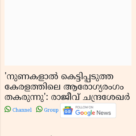
'നുണകളാൽ കെട്ടിപ്പടുത്ത
കേരളത്തിലെ ആരോഗ്യരംഗം
തകരുന്നു': രാജീവ് ചന്ദ്രശേഖർ
Channel
Group