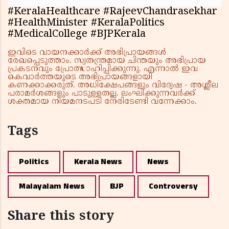
#KeralaHealthcare #RajeevChandrasekhar
#HealthMinister #KeralaPolitics
#MedicalCollege #BJPKerala
ഇവിടെ വായനക്കാർക്ക് അഭിപ്രായങ്ങൾ
രേഖപ്പെടുത്താം. സ്വതന്ത്രമായ ചിന്തയും അഭിപ്രായ
പ്രകടനവും പ്രോത്സാഹിപ്പിക്കുന്നു. എന്നാൽ ഇവ
കെവാർത്തയുടെ അഭിപ്രായങ്ങളായി
കണക്കാക്കരുത്. അധിക്ഷേപങ്ങളും വിദ്വേഷ - അശ്ലീല
പരാമർശങ്ങളും പാടുള്ളതല്ല. ലംഘിക്കുന്നവർക്ക്
ശക്തമായ നിയമനടപടി നേരിടേണ്ടി വന്നേക്കാം.
Tags
Politics
Kerala News
News
Malayalam News
BJP
Controversy
Share this story