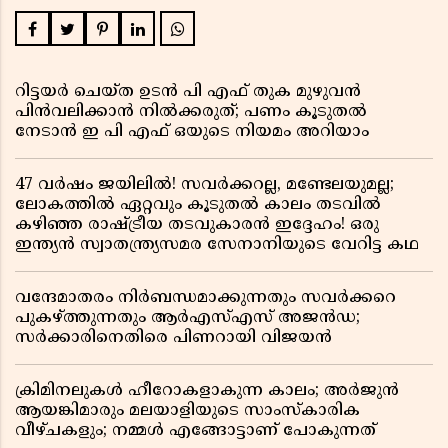
റിട്ടയർ ചെയ്ത ഉടൻ പി എഫ് തുക മുഴുവൻ
പിൻവലിക്കാൻ നിൽക്കരുത്; പണം കൂടുതൽ
നേടാൻ ഇ പി എഫ് ഒയുടെ നിയമം അറിയാം
47 വർഷം ജയിലിൽ! സവർക്കറല്ല, മണ്ടേലയുമല്ല;
ലോകത്തിൽ ഏറ്റവും കൂടുതൽ കാലം തടവിൽ
കഴിഞ്ഞ രാഷ്ട്രീയ തടവുകാരൻ ഇദ്ദേഹം! ഒരു
ഇന്ത്യൻ സ്വാതന്ത്ര്യസമര സേനാനിയുടെ വേറിട്ട കഥ
വന്ദേമാതരം നിർബന്ധമാക്കുന്നതും സവർക്കറെ
പുകഴ്ത്തുന്നതും ആർഎസ്എസ് അജൻഡ;
സർക്കാരിനെതിരെ പിണറായി വിജയൻ
ക്രിമിനലുകൾ ഹീറോകളാകുന്ന കാലം; അർജുൻ
ആയങ്കിമാരും മലയാളിയുടെ സാംസ്കാരിക
വീഴ്ചകളും; നമ്മൾ എങ്ങോട്ടാണ് പോകുന്നത്